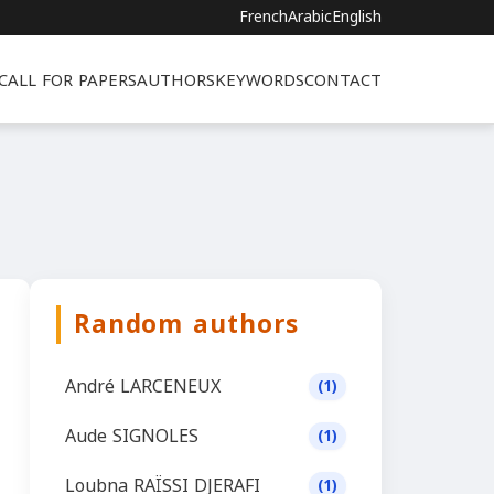
French
Arabic
English
CALL FOR PAPERS
AUTHORS
KEYWORDS
CONTACT
Random authors
André LARCENEUX
(1)
Aude SIGNOLES
(1)
Loubna RAÏSSI DJERAFI
(1)