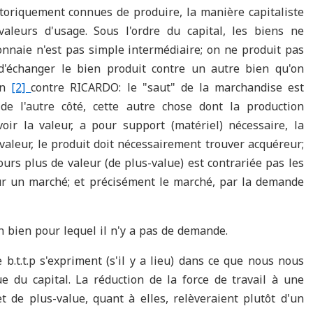
oriquement connues de produire, la manière capitaliste
aleurs d'usage. Sous l'ordre du capital, les biens ne
onnaie n'est pas simple intermédiaire; on ne produit pas
d'échanger le bien produit contre un autre bien qu'on
on
[2]
contre RICARDO: le "saut" de la marchandise est
 de l'autre côté, cette autre chose dont la production
voir la valeur, a pour support (matériel) nécessaire, la
valeur, le produit doit nécessairement trouver acquéreur;
jours plus de valeur (de plus-value) est contrariée pas les
ur un marché; et précisément le marché, par la demande
 bien pour lequel il n'y a pas de demande.
e b.t.t.p s'expriment (s'il y a lieu) dans ce que nous nous
e du capital. La réduction de la force de travail à une
t de plus-value, quant à elles, relèveraient plutôt d'un