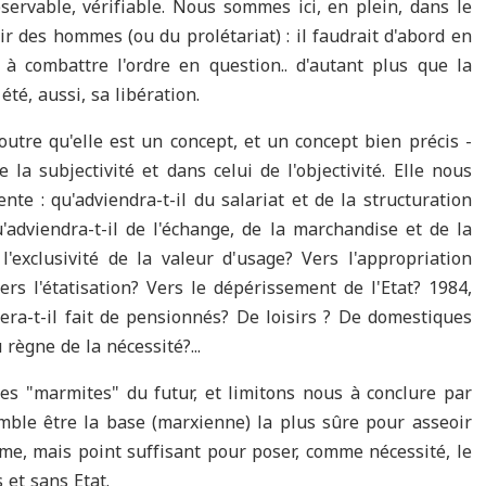
bservable, vérifiable. Nous sommes ici, en plein, dans le
ir des hommes (ou du prolétariat) : il faudrait d'abord en
r à combattre l'ordre en question.. d'autant plus que la
été, aussi, sa libération.
outre qu'elle est un concept, et un concept bien précis -
e la subjectivité et dans celui de l'objectivité. Elle nous
te : qu'adviendra-t-il du salariat et de la structuration
u'adviendra-t-il de l'échange, de la marchandise et de la
'exclusivité de la valeur d'usage? Vers l'appropriation
rs l'étatisation? Vers le dépérissement de l'Etat? 1984,
era-t-il fait de pensionnés? De loisirs ? De domestiques
règne de la nécessité?...
 les "marmites" du futur, et limitons nous à conclure par
emble être la base (marxienne) la plus sûre pour asseoir
me, mais point suffisant pour poser, comme nécessité, le
 et sans Etat.