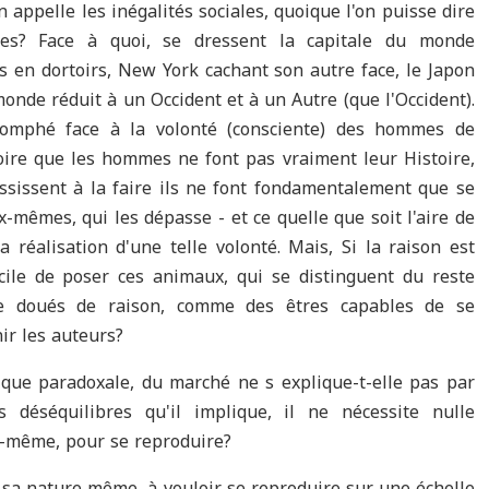
appelle les inégalités sociales, quoique l'on puisse dire
ges? Face à quoi, se dressent la capitale du monde
rs en dortoirs, New York cachant son autre face, le Japon
monde réduit à un Occident et à un Autre (que l'Occident).
riomphé face à la volonté (consciente) des hommes de
roire que les hommes ne font pas vraiment leur Histoire,
ssissent à la faire ils ne font fondamentalement que se
x-mêmes, qui les dépasse - et ce quelle que soit l'aire de
a réalisation d'une telle volonté. Mais, Si la raison est
ficile de poser ces animaux, qui se distinguent du reste
re doués de raison, comme des êtres capables de se
nir les auteurs?
e que paradoxale, du marché ne s explique-t-elle pas par
 déséquilibres qu'il implique, il ne nécessite nulle
ui-même, pour se reproduire?
r sa nature même, à vouloir se reproduire sur une échelle