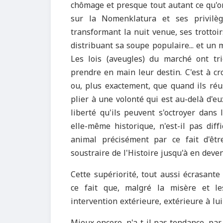
chômage et presque tout autant ce qu'on 
sur la Nomenklatura et ses privilè
transformant la nuit venue, ses trottoi
distribuant sa soupe populaire... et un 
Les lois (aveugles) du marché ont t
prendre en main leur destin. C'est à c
ou, plus exactement, que quand ils réu
plier à une volonté qui est au-delà d'eu
liberté qu'ils peuvent s'octroyer dans l
elle-même historique, n'est-il pas dif
animal précisément par ce fait d'êt
soustraire de l'Histoire jusqu'à en deve
Cette supériorité, tout aussi écrasant
ce fait que, malgré la misère et les
intervention extérieure, extérieure à l
Mieux encore, n'a-t-il pas tendance, pa