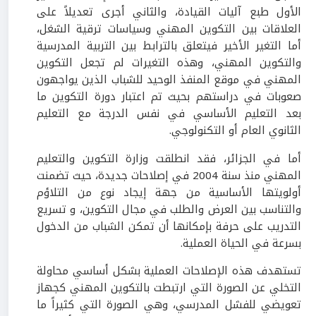
الأول طبع آليات القيادة، والثاني أجرى تعديلاً على
العلاقات بين التكوين المهني وسياسات ترقية الشغل،
أما التغير الأخير فيتعلق بالترابط بين التربية المدرسية
والتكوين المهني، وهذه التغيرات لم تجعل التكوين
المهني في موقع المنفذ الوحيد للشباب الذين يواجهون
صعوبات في دراستهم بحيث تم اعتبار دورة التكوين ما
بعد التعليم الأساسي في نفس الدرجة مع التعليم
الثانوي العام أو التكنولوجي.
أما في الجزائر، فقد انطلقت وزارة التكوين والتعليم
المهني منذ سنة 2004 في إصلاحات جديدة، حيث تضمنت
أولويتها الأساسية من جهة إيجاد نوع من التلاؤم
والتناسب بين العرض والطلب في مجال التكوين، و تسريع
التدريب على حرفة بإمكانها أن تمكن الشباب من الدخول
بسرعة في الحياة العملية.
تستهدف هذه الإصلاحات العملية بشكل أساسي محاولة
التخلي عن الصورة التي ارتبطت بالتكوين المهني كجهاز
تعويضي للفشل المدرسي، وهي الصورة التي كثيراً ما