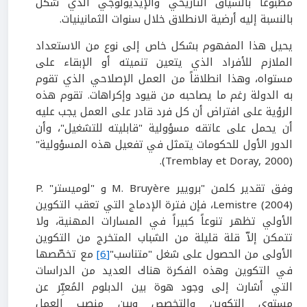
مطبوعاً بالسياق التاريخي والإيديولوجي الذي شكل
بالنسبة إليه أرضية الانطلاق خلال سنوات الثمانينيات.
يحيل هذا المفهوم بشكل خاص إلى نوع من الاستعداد
الملازم للأفراد الذي يتعين تنميته أو الإبقاء على
مستواه، وهذا انطلاقاً من العمل الإصلاحي الذي تقوم
به الدولة رغم ما يصاحبه من قيود وإكراهات. تقوم هذه
الرؤية على افتراض أن كل فرد قادر على العمل يجب عليه
أن يحمل على عاتقه مسؤولية "قابليته للتشغيل"، وأن
الدور الأول للحكومات يتمثل في تفعيل هذه المسؤولية"
(Tremblay et Doray, 2000).
وفق تقدير كلمن "برويير M. Bruyère و "لوميستر" P.
Lemistre (2004)، فإن فترة الإدماج التي تعقب التكوين
الأولي تظهر تنوعاً كبيراً في المسارات المهنية، ولا
تتمكن إلاّ قلة قليلة من الشباب المتخرج من التكوين
الأولى من الحصول على شغل "متناسب"
[6]
مع تخصّصها
في التكوين وهذه الفكرة هناك العديد من الدراسات
التي أشارت إلى وجود هوة بين الدبلوم المُعبِّر عن
مستوى التكوين والتخصص وبين منصب العمل