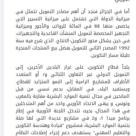
أما في الجزائر فنجد أن أهم مصادر التمويل تتمثل في
ميزانية الدولة التي تشتمل على ميزانية التسيير التي
يخصص منها 88 في المائة للرواتب والأجور وميزانية
التجهيز المخصصة لتمويل المنشآت القاعدية والتجهيزات،
في حين يشكل محور التكوين-الانتاج، الذي شرع فيه سنة
1992 المصدر الثاني للتمويل بفضل بيع المنتجات المنجزة
طيلة مسار التكوين.
يلجأ قطاع التكوين، على غرار البلدين الآخرين، إلى
التمويل الدولي عبر التعاون الثنائي و/ أو المتعدد
الأطراف للمشاريع الرامية إلى النمو المتزايد للقطاع،
ويستفيد البلد، في المقابل، بدعم نسبي من قبل
المانحين في مجال تنمية الموارد البشرية مقارنة بالمغرب
وتونس، و يبقى الاتحاد الأوربي واحد من أهم المتدخلين
في هذا المجال، بحيث تتدخل اللجنة الأوربية في إطار
برنامج ميدا 1، و2 في مشاريع عديدة التي لها صلة
بتنمية الموارد البشرية، فمشروع "قيادة وهندسة التكوين
والتعليم المهني" يستهدف دعم إجراء إصلاحات النظام