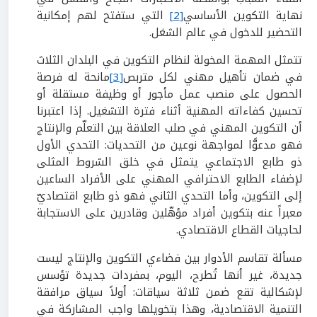
نهاية التكوين الأساسي
[2]
التي ستفتح لهم إمكانية
التحضير للدخول في عالم الشغل.
تتمثل المهمة المخولة لنظام التكوين في البلدان الثلاث
في ضمان تأهيل مهني لكل متربص
[3]
مانحة له فرصة
الحصول على منصب عمل مأجور أو وظيفة مستقلة أو
تحسين كفاءاته المهنية أثناء فترة التشغيل. إذا اعتبرنا
أن التكوين المهني في صلب العلاقة بين التعلّم والإنتاج
فهو مدعوًّا لمواجهة نوعين من التحديات: التحدي الأول
ذو طابع الاجتماعي يتمثل في خلق الشروط المثلى
لإضفاء الطابع الاحترافي المهني على الأفراد الساعين
إلى التكوين، وأما التحدي الثاني فهو ذو طابع اقتصاديّ
معبراً عنه بتكوين أفراد مؤهّلين وقادرين على الاستجابة
لحاجيات القطاع الاقتصادي.
مسألة تقاسم الأدوار بين فضاءي التكوين والإنتاج ليست
جديدة، غير أنها تُطرح، اليوم، بمفردات جديدة تؤسس
لإشكالية تقع ضمن ثلاثة سياقات: أولاً سياق مرافقة
التنمية الاقتصادية، وهذا بتخويلها واجب المشاركة في