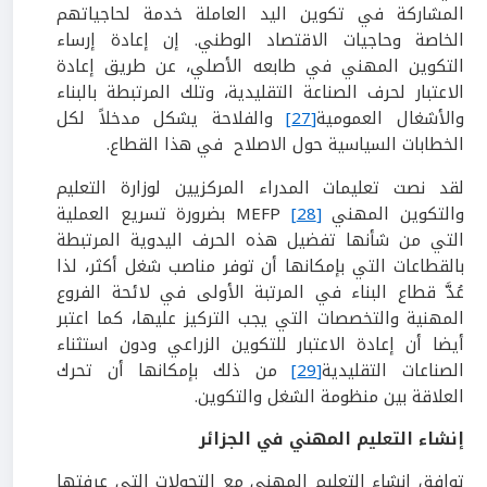
المشاركة في تكوين اليد العاملة خدمة لحاجياتهم
الخاصة وحاجيات الاقتصاد الوطني. إن إعادة إرساء
التكوين المهني في طابعه الأصلي، عن طريق إعادة
الاعتبار لحرف الصناعة التقليدية، وتلك المرتبطة بالبناء
والأشغال العمومية
[27]
والفلاحة يشكل مدخلاً لكل
الخطابات السياسية حول الاصلاح في هذا القطاع.
لقد نصت تعليمات المدراء المركزيين لوزارة التعليم
والتكوين المهني
[28]
MEFP بضرورة تسريع العملية
التي من شأنها تفضيل هذه الحرف اليدوية المرتبطة
بالقطاعات التي بإمكانها أن توفر مناصب شغل أكثر، لذا
عُدَّ قطاع البناء في المرتبة الأولى في لائحة الفروع
المهنية والتخصصات التي يجب التركيز عليها، كما اعتبر
أيضا أن إعادة الاعتبار للتكوين الزراعي ودون استثناء
الصناعات التقليدية
[29]
من ذلك بإمكانها أن تحرك
العلاقة بين منظومة الشغل والتكوين.
إنشاء التعليم المهني في الجزائر
توافق إنشاء التعليم المهني مع التحولات التي عرفتها