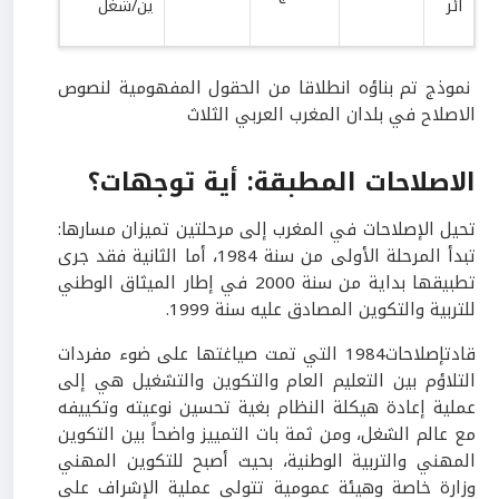
ائر
ين/شغل
نموذج تم بناؤه انطلاقا من الحقول المفهومية لنصوص
الاصلاح في بلدان المغرب العربي الثلاث
الاصلاحات المطبقة: أية توجهات؟
تحيل الإصلاحات في المغرب إلى مرحلتين تميزان مسارها:
تبدأ المرحلة الأولى من سنة 1984، أما الثانية فقد جرى
تطبيقها بداية من سنة 2000 في إطار الميثاق الوطني
للتربية والتكوين المصادق عليه سنة 1999.
قادتإصلاحات1984 التي تمت صياغتها على ضوء مفردات
التلاؤم بين التعليم العام والتكوين والتشغيل هي إلى
عملية إعادة هيكلة النظام بغية تحسين نوعيته وتكييفه
مع عالم الشغل، ومن ثمة بات التمييز واضحاً بين التكوين
المهني والتربية الوطنية، بحيث أصبح للتكوين المهني
وزارة خاصة وهيئة عمومية تتولى عملية الإشراف على