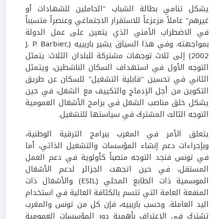
يشكل تنامي بطالة الشباب "الحاملين للشهادات أو
غيرهم" عاملاً مزعزعاً للاستقرار الاجتماعي وعنصراً متسبباً
في الاضطراب الأمني الذي يتعين على عمل الدولة
بمواجهته. وفي هذا السياق يشير باربييه (J. P. Barbier,
2002) إلى ثلاث توجهات مشتركة للبلدان الثلاث: يتمثل
التوجه الأول في استهداف السكان الناشطين، ويتمثل
الثاني في تحسين "قابلية التشغيل" للسكان عن طريق
التكوين من أجل الإدماج والتكييف مع الشغل، في حين
يشكل خلق مناصب الشغل في برامج الأشغال العمومية
التوجه الثالث المشترك في سياستها للتشغيل.
يتعلق الأمر في المغرب ببرامج الترقية الوطنية،
وبإجراءات دعم إنشاء المؤسسات والتشغيل الذاتي، أما
في تونس فنجد التوجه منصباً كأولوية في دعم العمل
المستقل، في حين اتجهت الجزائر لدعم الأشغال
الموسمية ذات الطابع المحلي (ESIL) والأشغال ذات
المنفعة العامة التي تتسم بالكثافة العالية في استخدام
اليد العاملة. وحسب باربييه، فإن كل من تونس والمغرب
تشترك في الاعتراف بأهمية دور المؤسسات العمومية