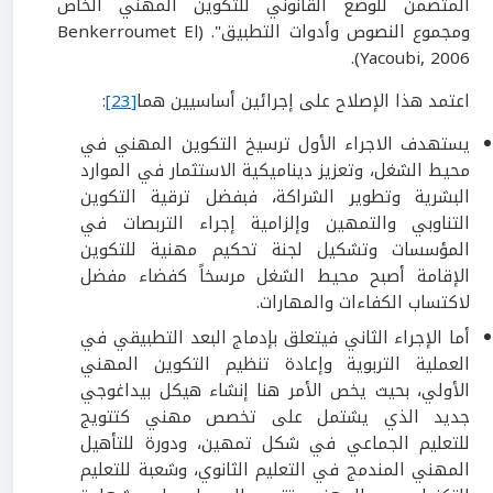
المتضمن للوضع القانوني للتكوين المهني الخاص
ومجموع النصوص وأدوات التطبيق". (Benkerroumet El
Yacoubi, 2006).
اعتمد هذا الإصلاح على إجرائين أساسيين هما
[23]
:
يستهدف الاجراء الأول ترسيخ التكوين المهني في
محيط الشغل، وتعزيز ديناميكية الاستثمار في الموارد
البشرية وتطوير الشراكة، فبفضل ترقية التكوين
التناوبي والتمهين وإلزامية إجراء التربصات في
المؤسسات وتشكيل لجنة تحكيم مهنية للتكوين
الإقامة أصبح محيط الشغل مرسخاً كفضاء مفضل
لاكتساب الكفاءات والمهارات.
أما الإجراء الثاني فيتعلق بإدماج البعد التطبيقي في
العملية التربوية وإعادة تنظيم التكوين المهني
الأولي، بحيث يخص الأمر هنا إنشاء هيكل بيداغوجي
جديد الذي يشتمل على تخصص مهني كتتويج
للتعليم الجماعي في شكل تمهين، ودورة للتأهيل
المهني المندمج في التعليم الثانوي، وشعبة للتعليم