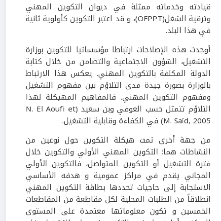
قيادته وخدماته ممثلة في ديوان التكوين المهني
وترقية الشغل(OFPPT)، و قد اعتبر التكوين كأولوية ثانية
في هذا البلد.
أوجدت هذه الإصلاحات ارتباطا مؤسساتيا للتكوين بوزارة
التشغيل، الشؤون الاجتماعية والتضامن من خلال كتابة
الدولة المكلفة بالتكوين المهني. يعكس هذا الارتباط
بالوزارة بصورة جيدة مدى التلاؤم بين مفهوم التشغيل
ومفهوم التكوين المهني. فالمفاهيم المهيكلة لهذا
التلاؤم تتمثل حسب العوفي وبن سعيد (N. El Aoufi et
M. Saïd, 2005) في الكفاءة وقابلية التشغيل.
من جهة أخرى تمت هيكلة التكوين حول نوعين من
النشاطات هما: التكوين المهني الأولي والتكوين خلال
فترة التشغيل أو التكوين المتواصل، فالتكوين الأولي
المجاني يقدم في مراكز عمومية و هدفه الأساسي
الاستجابة إلى حاجيات تحددها بطاقة التكوين المهني
انطلاقاً من الطلبات المحلية لكل مقاطعة من المقاطعات
الخمسين و تكون معلوماتها معتمدة على المستوى