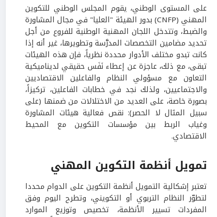
على المستوى الوطني، يقوم المجلس الوطني للتكوين
المهني (CNFP) بدور الهيئة "العليا" في مجال المشاورة
والضبط، وتتدخل اللجان المهنية الوطنية للفروع من أجل
تحديد مضامين التخصصات المدرَّسة وتطويرها، غير أنه إذا
كانت تبدو مختلف الأدوار محددة نظرياً، فإن هذه الهيئات
تبقى، مع ذلك، عاجزة عن إعطاء نَفَس حقيقي لديناميكية
التعاون مع مسؤولي النظام والفاعلين الاقتصاديين
والاجتماعيين، ولذلك نجد في خطابات الفاعلين، تركيزاً،
بصورة خاصة، على العديد من الاختلالات من ضمنها (على
سبيل المثال لا الحصر): نقص فعالية هيئات المشاورة
وغياب الربط بين مؤسسات التكوين مع المحيط
الاقتصادي.
تمويل أنظمة التكوين المهني
تعتبر إشكالية التمويل أنظمة التكوين على الدوام محددا
لتطوّر النظام التربوي أو التكويني، وتطرح اليوم وفق
المفردات تسيير الأنظمة، تخصيص وتوزيع الموارد