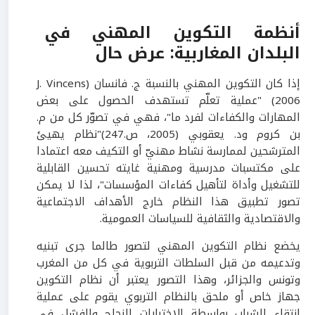
أنظمة التكوين المهني في
البلدان المغاربية: عرض حال
إذا كان التكوين المهني بالنسبة ج. فانسان J. Vincens)
2006) "عملية تعلّم تستهدف الحصول على بعض
المهارات والكفاءات لفرد ما"، فهي في تصوّر كل من م.
بن كروم ود. يعقوبي (2005، ص.247)"نظام يهيئ
المترشحين لممارسة نشاط مهنيّ أو التكيف معه اعتمادا
على مكتسبات مدرسية ومهنية غايته تحسين القابلية
للتشغيل وأداة لتأهيل كفاءات المؤسسات"، لذا لا يمكن
تصور تطبيق هذا النظام خارج الأهداف الاجتماعية
والاقتصادية والثقافية للسياسات العمومية.
يخضع نظام التكوين المهني لتصور طالما جرى تبنيه
وتدعيمه من قبل السلطات التربوية في كل من المغرب
وتونس والجزائر، وهذا التصور يعتبر أن نظام التكوين
جهاز خاص أو ملحق بالنظام التربوي يقوم على عملية
انتقاء الشباب بواسطة الاختبارات النجاح والفشل في