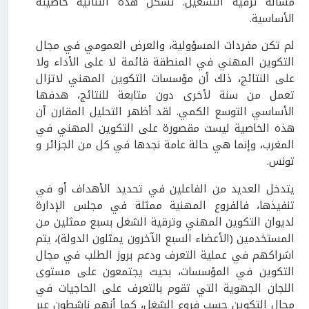
مسألة ترقية التشغيل. تشكل هذه الثنائية خاصيته
الأساسية.
لم تكن مفردات المسؤولية، والعرض العمومي في مجال
التكوين المهني في المنطقة قائمة لا على الأداء ولا
على النتائج، ذلك أن مؤسسات التكوين المهني لاتزال
تعمل من سنة لأخرى دون متابعة للنتائج، هدفها
الأساسي التوسع الكمي. لقد أظهر التحليل المقارن أن
هذه الخاصية ليست مقصورة على التكوين المهني في
المغرب، وإنما هي حالة عامة نجدها في كل من الجزائر و
تونس.
يتدخل العديد من الفاعلين في تحديد الأهداف أو في
تنفيذها، فالفروع المهنية ممثلة في مجلس الإدارة
لديوان التكوين المهني وترقية الشغل بسبع ممثلين من
المستخدمين (الأعضاء السبع الآخرون يمثلون الدولة)، يتم
اشراكهم في عملية التعرف ودعم بروز الطلب في مجال
التكوين في المؤسسات، بحيث يجتمعون على مستوى
اللجان الجهوية التي تقوم بالتعرف على الحاجيات في
مجال التكوين حسب فروع الشغل، كما أنهم ناشطون عبر