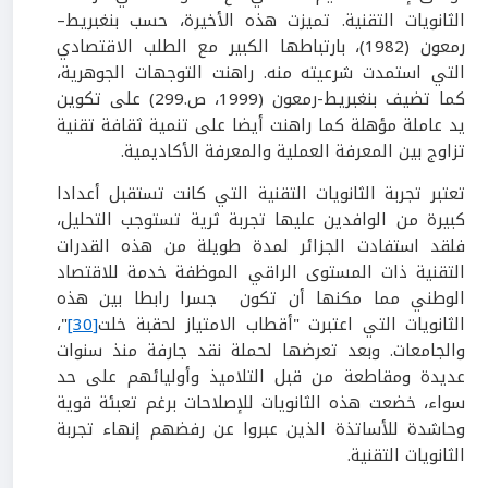
الثانويات التقنية. تميزت هذه الأخيرة، حسب بنغبريط–
رمعون (1982)، بارتباطها الكبير مع الطلب الاقتصادي
التي استمدت شرعيته منه. راهنت التوجهات الجوهرية،
كما تضيف بنغبريط-رمعون (1999، ص.299) على تكوين
يد عاملة مؤهلة كما راهنت أيضا على تنمية ثقافة تقنية
تزاوج بين المعرفة العملية والمعرفة الأكاديمية.
تعتبر تجربة الثانويات التقنية التي كانت تستقبل أعدادا
كبيرة من الوافدين عليها تجربة ثرية تستوجب التحليل،
فلقد استفادت الجزائر لمدة طويلة من هذه القدرات
التقنية ذات المستوى الراقي الموظفة خدمة للاقتصاد
الوطني مما مكنها أن تكون جسرا رابطا بين هذه
الثانويات التي اعتبرت "أقطاب الامتياز لحقبة خلت
[30]
"،
والجامعات. وبعد تعرضها لحملة نقد جارفة منذ سنوات
عديدة ومقاطعة من قبل التلاميذ وأوليائهم على حد
سواء، خضعت هذه الثانويات للإصلاحات برغم تعبئة قوية
وحاشدة للأساتذة الذين عبروا عن رفضهم إنهاء تجربة
الثانويات التقنية.