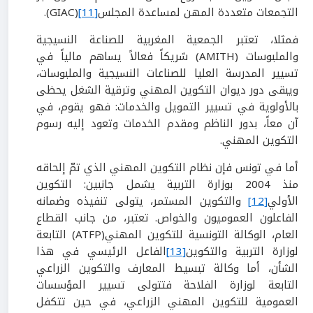
التجمعات متعددة المهن لمساعدة المجلس
[11]
(GIAC).
فمثلا، تعتبر الجمعية المغربية للصناعة النسيجية
والملبوسات (AMITH) شريكاً فعالاً يساهم مالياً في
تسيير المدرسة العليا للصناعات النسيجية والملبوسات،
ويبقى دور ديوان التكوين المهني وترقية الشغل يحظى
بالأولوية في تسيير التمويل والخدمات: فهو يقوم، في
آن معاً، بدور الناظم ومقدم الخدمات وتعود إليه رسوم
التكوين المهني.
أما في تونس فإن نظام التكوين المهني الذي تمّ إلحاقه
منذ 2004 بوزارة التربية يشمل جانبين: التكوين
الأولي
[12]
والتكوين المستمر، يتولى تنفيذه وضمانه
الفاعلون العموميون والخواص. تعتبر، من جانب القطاع
العام، الوكالة التونسية للتكوين المهني(ATFP) التابعة
لوزارة التربية والتكوين
[13]
الفاعل الرئيسي في هذا
الشأن، أما وكالة تبسيط المعارف والتكوين الزراعي
التابعة لوزارة الفلاحة فتتولى تسيير المؤسسات
العمومية للتكوين المهني الزراعي، في حين تتكفل