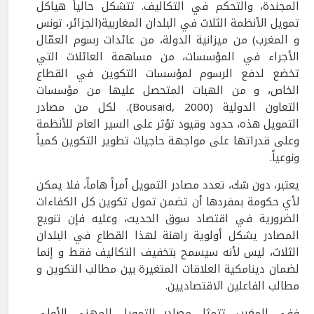
المجندة، والتحكم في التكاليف. تتشكل حالياً هياكل
تمويل الأنظمة الثلاث في البلدان المغاربية(الجزائر، تونس
و المغرب) من ميزانية الدولة، من عائدات رسوم العمّال
الأجراء في المؤسسات، من مساهمة العائلات التي
تخضع لدفع الرسوم لمؤسسات التكوين في القطاع
الخاص، و من الهبات المتحصل عليها من مؤسسات
التعاون الدولية (Bousaïd, 2000). لكل من مصادر
التمويل هذه، حدود وقيود تؤثر على السير العام للأنظمة
وعلى قدراتها على مواجهة حاجيات تطوير التكوين كمياً
ونوعياً.
يعتبر، دون شك، تعدد مصادر التمويل أمراً هاماً، فلا يمكن
لأي حكومة بمفردها أن تضمن تمول تكوين كل الكفاءات
الضرورية في اقتصاد سوق الحديث، وعليه فإن تنويع
المصادر يشكل أولوية راهنة لهذا القطاع في البلدان
الثلاث، ليس لأنه سيسمح بتخفيف التكاليف فقط و إنما
لضمان دينامكية العلاقات المتغيرة بين مطالب التكوين و
مطالب الفاعلين الاقتصاديين.
ففي المغرب، تتمثل مصادر التمويل المهني الأولي