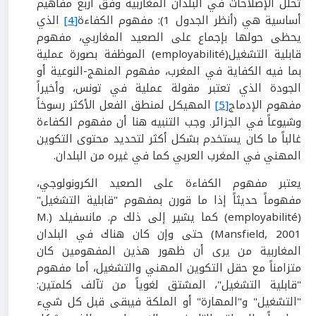
تحلل الإصلاحات في البلدان المغاربية وفق أربع مفاهيم
أساسية هي (أنظر الجدول 1): مفهوم الكفاءة
[4]
الذي
يحظى حولها بإجماع على الصعيد المغاربي، مفهوم
قابلية التشغيل(employabilité) الموظفة بصورة عملية
بما فيه الكفاية في المغرب، مفهوم المنهج-النوعية أو
الجودة الذي تعتبر مقولة عملية في تونس، وأخيراً
مفهوم الإدماج
[5]
المهيكل لمنطق الفعل الأكثر رسوخاً
وشيوعاً في الجزائر. وجب التنبيه هنا أن مفهوم الكفاءة
غالباً ما كان يستخدم بشكل أكثر لتحديد محتوى التكوين
المهني في المغرب العربي كما في غيره من البلدان.
يعتبر مفهوم الكفاءة على الصعيد الكرونولوجي،
مفهوماً حديثاً إذا ما قورن بمفهوم "قابلية التشغيل"
(employabilité) كما يشير إلى ذلك م. مانسفيلد (M.
Mansfield, 2001) حتى وإن كان هناك في البلدان
المغاربية من يرى أن ظهور هذين المفهومين كان
متزامناً مع حقل التكوين المهني والتشغيل، أما مفهوم
"قابلية التشغيل"، المشتق لغوياً من تآلف كلمتين:
"التشغيل" و"المهارة" أو الملكة فيبقى قبل كل شيء