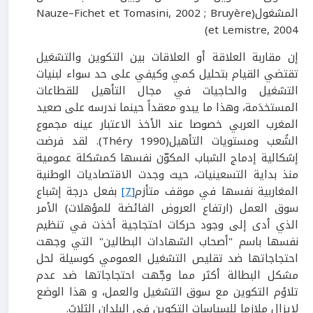
المشغول(Nauze–Fichet et Tomasini, 2002 ; Bruyère
et Lemistre, 2004)
إن مقاربة العلاقة أو العلاقات بين التكوين والتشغيل
تقتضي القيام بتحليل كمي وكيفي على حد سواء لبنيات
التشغيل والحاجيات في مجال التأهيل للقطاعات
المستخدَمة، وهذا ما يبدو معقداً حينما ندرسه على صعيد
المغرب العربي خصوصا عند الأخذ الاعتبار عينه مجموع
الشُعب ومستويات التأهيل(Théry 1990). لقد فرضت
إشكالية إدماج الشباب المكوّن نفسها كمشكلة عمومية
منذ بداية التسعينيات، حيث وجدت الاقتصاديات الوطنية
المغاربية نفسها في موقف متأزم
[7]
بفعل درجة إشباع
سوق العمل (ارتفاع العروض الفائضة للمؤهلات) الأمر
الذي أدى إلى وجود حركات احتجاجية أخذت في تنظيم
نفسها باسم "أصحاب الشهادات البطالين" التي وجهت
احتجاجاتها ضد تقليص التشغيل العمومي كوسيلة لحل
مشكل البطالة أكثر مما وجّهت احتجاجاتها ضد عدم
تلاؤم التكوين مع سوق التشغيل والعمل، و هذا الوضع
لايزال ملازما للسياسات التكوين في البلدان الثلاث.