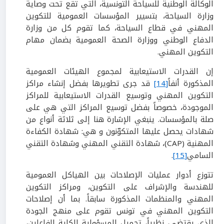
الوكالة الوطنية للسياحة التونسية، التي تقع تحت وصاية
وزارة السياحة، بتسيير المؤسسات العمومية للتكوين
المهني في قطاع السياحة، كما تقوم كل من وزارة
الدفاع الوطني ووزارة الصحة العمومية بضمان مهام
التكوين المهني.
إن القدرات الاستيعابية لمجموع الهيئات العمومية
المذكورة أنفاً
[14]
قد جرى تطويرها بفضل إنشاء مراكز
التكوين المهني وتوسيع القدرات الاستيعابية للمراكز
الموجودة، خصوصاً بفضل توسيع المراكز التي هي على
صلة بالمؤسسات. ينبغي الإشارة هنا إلى ثلاثة أنواع من
شهادات يحصل عليها المتكوّنون و هي: شهادة الكفاءة
المهنية (CAP)، شهادة التقني المهني وشهادة التقني
السامي
[15]
.
تتوزع أدوار عمليات الإصلاحات بين الهياكل العمومية
للهندسة والإشراف على التكوين، ومراكز التكوين
المهني والمنظمات المذكورة سابقاً. بما أن إصلاحات
التكوين المهني في تونس تقوم على منهج الجودة
الذي يقتضي، نظرياً، تحميل المسؤولية الكلية للفاعلين،