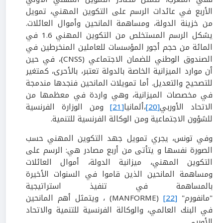
الأربع في عائدات الرسم على التكوين المهني، تمويل
من خزينة الدولة، ومساهمة المانحين وأموال العائلات.
يشكل الرسم المستخلص من التكوين المهني 1.6 في
المائة من حجم أجور المؤسسات للعاملين المنخرطين في
الصندوق الوطني للضمان الاجتماعي (CNSS)، في حين
أن موارد الميزانية الخاصة بالدولة تعتبر، بالأحرى، كمتغير
للتصحيح والتعديل. أما تمويلات المانحين فنجدها مندمجة
في مخصصات الميزانية، وهي واردة في معظمها من
الاتحاد الأوربي
[20]
،ألمانيا
[21]
ومن الوزارة الفرنسية
للشؤون الاجتماعية ومن الوكالة الفرنسية للتنمية.
وفي تونس، يجري تمويل جهد التكوين المهني حسب
الصورة نفسها و يتأتى من أربع مصادر هي: الرسم على
التكوين المهني، ميزانية الدولة، أموال العائلات
ومساهمة المانحين الذين قاموا في السنوات الأخيرة
بالمساهمة في تنفيذ استراتيجية
"مانفورم"
[22]
(MANFORME) ، ويتمثل أهم المانحين
في البنك العالمي، والوكالة الفرنسية للتنمية والاتحاد
الأوربي.