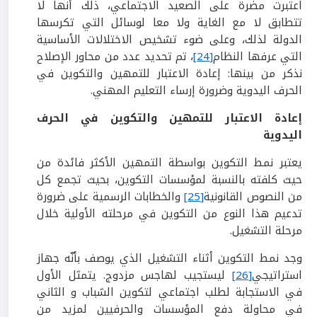
اعتبرت مضرة على الصعيد الاجتماعي، ذلك أنها لا
تتطابق لا مع الغاية ولا معا لوسائل التي تكرسها
الدولة لذلك، وعلى ضوء تشخيص الاختلالات الأساسية
التي عرفها النظام
[24]
، تم تحديد عدد من محاور الإصلاح
نذكر من بينها: إعادة الاعتبار للتمهين والتكوين في
الحرف اليدوية وضرورة إرساء التعليم المهني.
إعادة الاعتبار للتمهين والتكوين في الحرف
اليدوية
يعتبر نمط التكوين بواسطة التمهين الأكثر فائدة من
حيث كلفته بالنسبة لمؤسسات التكوين، بحيث تجمع كل
من النصوص القانونية
[25]
والخطابات الرسمية على ضرورة
تدعيم هذا النوع من التكوين في مرحلته الأولية خلال
مرحلة التشغيل.
وجد نمط التكوين أثناء التشغيل الذي يوصف بأنّه جهاز
استراتيجي
[26]
ليستجيب لهاجس مزدوج. يتمثل الأول
في الاستجابة لطلب اجتماعي لتكوين الشباب و الثاني
في محاولة دفع المؤسسات والحرفيين لمزيد من