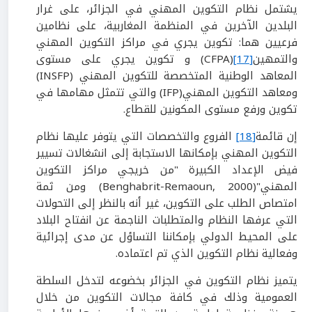
يشتمل نظام التكوين المهني في الجزائر، على غرار
البلدين الآخرين في المنظمة المغاربية، على نظامين
فرعيين هما: تكوين يجري في مراكز التكوين المهني
والتمهين
[17]
(CFPA) و تكوين يجري على مستوى
المعاهد الوطنية المتخصصة للتكوين المهني (INSFP)
ومعاهد التكوين المهني(IFP) والتي تتمثل مهامها في
تكوين ورفع مستوى المكونين للقطاع.
إن قائمة
[18]
الفروع والتخصصات التي يتوفر عليها نظام
التكوين المهني بإمكانها الاستجابة إلى انشغالات تسيير
فيض الإعداد الكبيرة "من خريجي مراكز التكوين
المهني"(Benghabrit-Remaoun, 2000) ومن ثمة
امتصاص الطلب على التكوين، غير أنه بالنظر إلى التحولات
التي عرفها النظام والمتطلبات الناجمة عن انفتاح البلاد
على المحيط الدولي بإمكاننا التساؤل عن مدى إجرائية
وفعالية نظام التكوين الذي تم اعتماده.
يتميز نظام التكوين في الجزائر بخضوعه لتدخل السلطة
العمومية وذلك في كافة مجالات التكوين من خلال