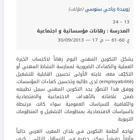
زوبيدة رباحي سنوسي
(مؤلف)
13 – 34
المدرسة : رهانات مؤسساتية و اجتماعية
ع. 60-61 — م. 17 — 30/09/2013
يشكل التكوين المهني اليوم رهاناً لاكتساب الخبرة
العملية والكفاءات الضرورية لممارسة النشاط المهني أو
التكيّف معه، غايته الأولى تحسين القابلية للتشغيل
(employabilité) لدى طالبه وتحسين كفاءات المؤسسات،
ووفق هذا التصوّر يجد التكوين المهني سبيل تطبيقه
ضمن علاقاته بالأهداف الاجتماعية والاقتصادية
والثقافية للسياسات العمومية سواء كانت مرتبطة
بالسياسات الاقتصادية، بمنظومات التشغيل و المنظومات
التربوية.
تواجه أنظمة التكوين في بلدان المغرب العربي حالياً
مأزقاً حقيقياً يمكن حصره في التساؤل التالي : كيف