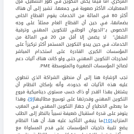
المركزي. أما فيما يخص التكوين في طور التشغيل، فإن
المعطيات، الأكثر صعوبة في جمعها، تشير إلى أن هناك
أكثر 80 في المائة من الخدمات يقوم القطاع الخاص
بضمانها، في حين أن القطاع العام ممثلاً على وجه
الخصوص بـ"الديوان الوطني للتكوين المهني وترقية
الشغل" لا يضمن إلا أقل من 20 في المائة من
الخدمات، في حين يبدو التكوين المستمر أكثر تركيزاً على
المؤسسات الكبرى القادرة على استخدام المباشر
لمخرجات التكوين المهني حتى ولو كانت هناك آليات دعم
لصالح المؤسسات الصغيرة والمتوسطة PME.
تجب الإشارة هنا إلى أن منطق الشراكة الذي تنطوي
عليه هذه الآليات له حدوده، وأنه بإمكان النظام أن
يشتغل بهذا القدر أو ذاك حسب مستوى ديناميكية فروع
التكوين المهني وقدرتها على توسيع مطالبها
[9]
، وهذا
ما يعطي الانطباع أن جهاز التكوين المهني في المغرب
يتوفر على قدرة استقبال ضعيفة نسبياً بالنظر إلى الطلب
المتزايد
[10]
.ما ينبغي التأكيد عليه هنا، أن هذا النظام
يضع تلبية حاجيات المؤسسات على قدم المساواة مع