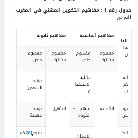
جدول رقم
1 :
مفاهيم التكوين المهني في المغرب
العربي
مفاهيم أساسية
مفاهيم ثانوية
البل
دا
مفهوم
مفهوم
مفهوم
مفهوم
ن
مشترك
خاص
مشترك
خاص
الم
قابلية
ترقية
غر
الاستخدا
التشغيل
ب
م
تون
الكفاءة
منهج –
التأهيل
ترقية
س
الجودة
مهنية
الجز
تلاؤم
[8]
تكو
الادماج