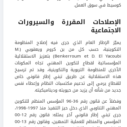
كوسيط في سوق العمل.
الإصلاحات المقررة والسيرورات
الاجتماعية
يميّز الإطار العام الذي جرى فيه إصلاح المنظومة
التكوينية، حسب كل من بن كروم ويعقوبي (M.
Benkerroum et D. El Yacoubi) بتعزيز الاستقلالية
المؤسساتية لقطاع لتكوين المهني تجاه المكونات
الأخرى للمنظومة التربوية والتكوينية، وقد تم ترسيخ
هذه الاستقلالية عن طريق تبني إطار قانوني خاص
للقطاع يرمي إلى تدعيم مكتسبات النظام وإعطاء نفس
جديد من شأنه أن يزيد من حيويته وديناميكيته.
وفضلاً عن قانون رقم 36-96 المؤسس المنظم للتكوين
المهني التناوبي الذي دخل حيز التنفيذ منذ 1997-1998،
جرى تبني إطار قانوني آخر يمثله: قانون رقم 12-00
المؤسس والمنظم للعملية التمهين، وقانون رقم 13-00