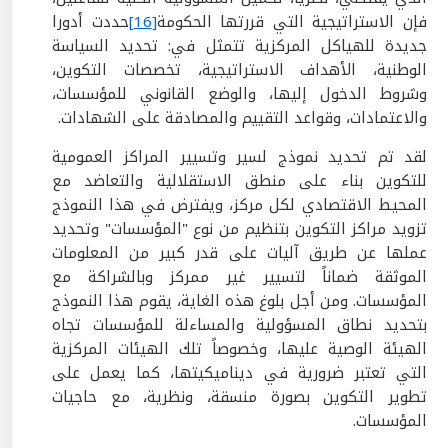
فإن الاستراتيجية التي قررتها الحكومة
[16]
حددت أدورا
جديدة للهياكل المركزية تتمثل في: تحديد السياسة
الوطنية، الأهداف الاستراتيجية، تخصصات التكوين،
وشروط الدخول إليها، والوضع القانوني للمؤسسات،
والاعتمادات، وقواعد التقييم والمصادقة على الشهادات.
لقد تم تحديد نموذج لسير وتسيير المراكز العمومية
للتكوين بناء على منطق الاستقلالية والتعاضد مع
المحيط الاقتصادي لكل مركز، ويفترض في هذا النموذج
تزويد مراكز التكوين بتنظيم من نوع "المؤسسات" وتحديد
عملها عن طريق آليات على قدر كبير من المعلومات
الموثقة ضماناً لتسيير غير ممركز وبالشراكة مع
المؤسسات. ومن أجل بلوغ هذه الغاية، يقوم هذا النموذج
بتحديد نطاق المسؤولية والمساءلة للمؤسسات تجاه
الهيئة الوصية عليها، وخصوصاً تلك الهيئات المركزية
التي تعتبر ضرورية في ديناميكيتها، كما يعمل على
تطوير التكوين بصورة منسقة، ونظرية، مع حاجيات
المؤسسات.