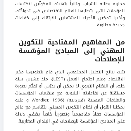
محاربة بطالة الشباب، وثانياً بتهيئة المكونّين لاكتساب
المؤهلات التي يتطلبها العالم الاقتصادي في تحولاّته،
وأخيرا تمكين الأجراء المشتغلين للارتقاء إلى كفاءات
جديدة مطلوبة.
من المفاهيم المفتاحية للتكوين
المهني إلى المبادئ المؤسّسة
للإصلاحات
بيّنت نتائج التحليل المجتمعي الذي قام بتطويرها مخبر
الاقتصاد وعلم اجتماع العمل (LEST)، منذ عشرين سنة
خلت، أن النظام التربوي لا يمكن أن يدرّس أو يُقيَّم بصورة
مستقلة عن تفاعلاته البنيوية مع منظمات المؤسسات
والعلاقات المهنية (فيردييه) (Verdier, 1996، و عليه
يمكننا القول أن نظام التكوين المهني يتقاسم مع عالم
المؤسسات حقلاً مفاهيمياً وتصورياً خاصاً يضفي دلالة
على المبادئ المؤسَّسة للإصلاحات في البلدان المغاربية.