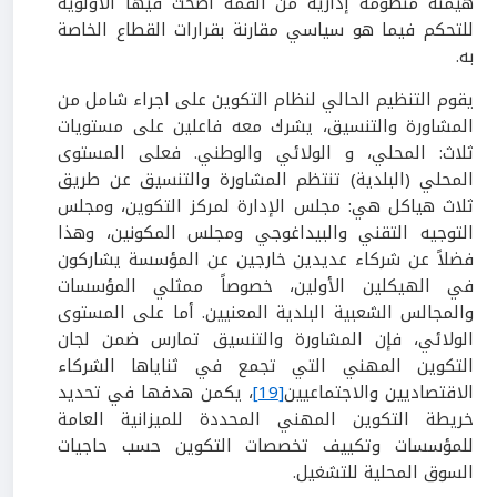
هيمنة منظومة إدارية من القمة أضحت فيها الأولوية
للتحكم فيما هو سياسي مقارنة بقرارات القطاع الخاصة
به.
يقوم التنظيم الحالي لنظام التكوين على اجراء شامل من
المشاورة والتنسيق، يشرك معه فاعلين على مستويات
ثلاث: المحلي، و الولائي والوطني. فعلى المستوى
المحلي (البلدية) تنتظم المشاورة والتنسيق عن طريق
ثلاث هياكل هي: مجلس الإدارة لمركز التكوين، ومجلس
التوجيه التقني والبيداغوجي ومجلس المكونين، وهذا
فضلاً عن شركاء عديدين خارجين عن المؤسسة يشاركون
في الهيكلين الأولين، خصوصاً ممثلي المؤسسات
والمجالس الشعبية البلدية المعنيين. أما على المستوى
الولائي، فإن المشاورة والتنسيق تمارس ضمن لجان
التكوين المهني التي تجمع في ثناياها الشركاء
الاقتصاديين والاجتماعيين
[19]
، يكمن هدفها في تحديد
خريطة التكوين المهني المحددة للميزانية العامة
للمؤسسات وتكييف تخصصات التكوين حسب حاجيات
السوق المحلية للتشغيل.