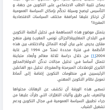
يمكن تلبية الطلب الاجتماعي على التكوين من جهة، و
التأسيس ليصبح وسيلة تحكّم بإمكان السياسة العمومية
أن ترتكز عليها لمرافقة مختلف السياسات الاقتصادية
المقررة؟
يتمثل موضوع هذه المساهمة في تحليل أنظمة التكوين
في البلدان المغاربية(الجزائر، تونس، المغرب) وفق منهج
مقارن يحرص على بيان أوجه التماثل والاختلاف بين هذه
الأنظمة في فترة محددة تمتدّ من 1994 إلى غاية
2004
[1]
من خلال دراسة ثلاثة معالم وأبعاد متباينة
تتمثل أساسا في: تحليل مجالات تدخّل الدولة(المحاور
الكبرى للإصلاحات المبرمجة والمقررة)، تحليل دور الفاعلين
الرئيسيين في منظومات التكوين إضافة إلى أنماط
تمويل نظام التكوين المهني.
تسعى هذه الورقة أن تكشف عن الرهانات محتواها
والتعرف على طرق وآليات التغيّرات التي طرأت عليها من
جراء تطبيق السياسة العمومية في مجال التكوين ودعم
تشغيل الشباب.