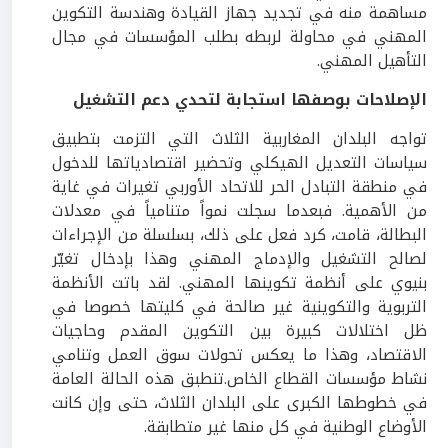
مساهمة منه في تجديد جهاز القيادة وهندسة التكوين
المهني في محاولة لربطه بطلب المؤسسات في مجال
التأهيل المهني.
الإصلاحات بوصفها استجابة لتحدي دعم التشغيل
تواجه البلدان المغاربية الثلاث التي التزمت بتطبيق
سياسات التعديل الهيكلي وتحضير اقتصادياتها للدخول
في منطقة التبادل الحر للاتحاد الأوربي تغيرات في غاية
من الأهمية. فبعدما سجلت نمواً متنامياً في معدلات
البطالة، قامت، كرد فعل على ذلك، بسلسلة من الإجراءات
لصالح التشغيل والإدماج المهني وهذا بإدخال تغيّر
بنيوي على أنظمة تكوينها المهني. لقد باتت الأنظمة
التربوية والتكوينية غير صالحة في كليتها خصوصا في
ظل اختلالات كبيرة بين التكوين المقدم وحاجيات
الاقتصاد، وهذا ما يعكس تحولات سوق العمل وتنامي
نشاط مؤسسات القطاع الخاص.تنطبق هذه الحالة العامة
في خطوطها الكبرى على البلدان الثلاث، حتى وإن كانت
الأوضاع الوطنية في كل منها غير متطابقة.