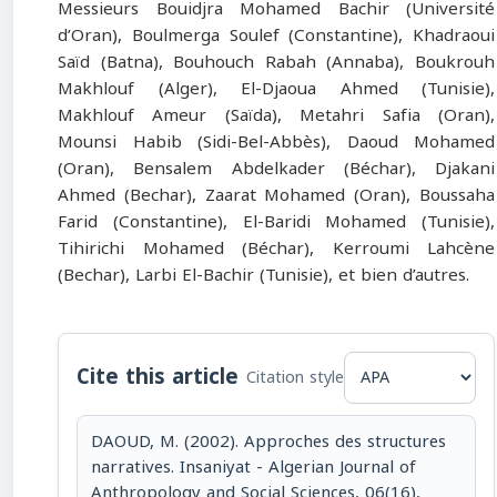
Messieurs Bouidjra Mohamed Bachir (Université
d’Oran), Boulmerga Soulef (Constantine), Khadraoui
Saïd (Batna), Bouhouch Rabah (Annaba), Boukrouh
Makhlouf (Alger), El-Djaoua Ahmed (Tunisie),
Makhlouf Ameur (Saïda), Metahri Safia (Oran),
Mounsi Habib (Sidi-Bel-Abbès), Daoud Mohamed
(Oran), Bensalem Abdelkader (Béchar), Djakani
Ahmed (Bechar), Zaarat Mohamed (Oran), Boussaha
Farid (Constantine), El-Baridi Mohamed (Tunisie),
Tihirichi Mohamed (Béchar), Kerroumi Lahcène
(Bechar), Larbi El-Bachir (Tunisie), et bien d’autres.
Cite this article
Citation style
DAOUD, M. (2002). Approches des structures
narratives. Insaniyat - Algerian Journal of
Anthropology and Social Sciences, 06(16),