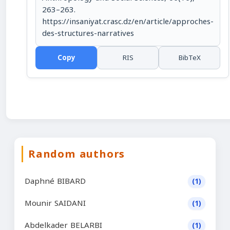
263–263.
https://insaniyat.crasc.dz/en/article/approches-
des-structures-narratives
Copy
RIS
BibTeX
Random authors
Daphné BIBARD
(1)
Mounir SAIDANI
(1)
Abdelkader BELARBI
(1)