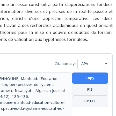
omme un essai construit à partir d'appréciations fondées
informations diverses et précises de la réalité passée et
érien, enrichi d’une approche comparative. Les idées
e travail à des recherches académiques en questionnant
s théories pour la mise en oeuvre d'enquêtes de terrain,
nts de validation aux hypothèses formulées.
Citation style
Copy
NNOUNE, Mahfoud.- Education,
Bilan, perspectives du système
RIS
omes).. Insaniyat - Algerian Journal
04(12), 185–186.
BibTeX
bennoune-mahfoud-education-culture-
rspectives-du-systeme-educatif-ed-