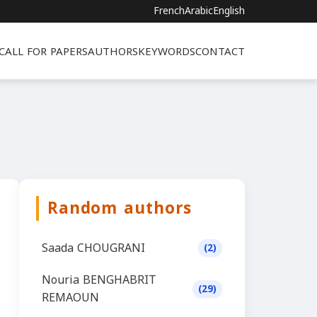
French
Arabic
English
CALL FOR PAPERS
AUTHORS
KEYWORDS
CONTACT
Random authors
Saada CHOUGRANI
(2)
Nouria BENGHABRIT
(29)
REMAOUN