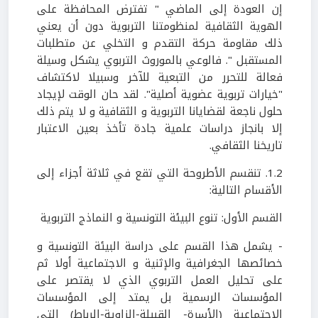
إن العودة إلى الماضي " تفترض المحافظة على
الهوية الثقافية لمنظومتنا التربوية دون أن يعني
ذلك مقاومة حركة التقدم و التخلي عن متطلبات
المستقبل ". فالوعي بالموروث التربوي يشكل وسيلة
فعالة للتحرر من التبعية للآخر وسبيلا لاكتشاف
"خيارات تربوية عضوية أصلية". لقد حان الوقت لإيجاد
حلول ناجعة لقضايانا التربوية و الثقافية و لا يتم ذلك
إلا بانجاز دراسات علمية جادة تأخذ بعين الاعتبار
تاريخنا الثقافي.
1.2. تنقسم الأطروحة التي تقع في ثلاثة أجزاء إلى
الأقسام التالية:
القسم الأول: تنوع البيئة التونسية و النماذج التربوية
- يشمل هذا القسم على دراسة البيئة التونسية و
خصائصها الجغرافية والإثنية و الاجتماعية أولا ثم
على تحليل العمل التربوي الذي لا يقتصر على
المؤسسات الرسمية بل يمتد إلى المؤسسات
الاجتماعية (الأسرة- القبيلة-الزاوية-الرباط) التي