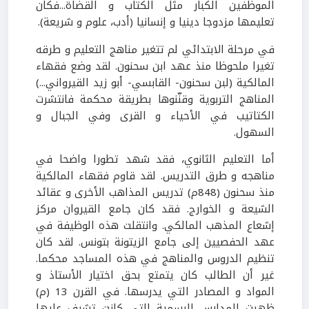
الموظفين الكبار مثل الكتاب و القضاة...فكان
تعليمها مزدوجا دينيا و إنسانيا (أدب، علوم و شريعة).
في مرحلة الابتدائي لم تتغير مناهج التعليم و طرقه
تغيرا ملحوظا منذ عهد ابن سحنون. لقد وضع فقهاء
المالكية (لبن سحنون- القابسي- أبو زيد القيرواني...)
المناهج التربوية وقنّنوها بطريقة محكمة فانتشرت
الكتاتيب في الأحياء و القرى وفي الجبال و
السهول.
أما التعليم الثانوي، فقد شهد تطورا واضحا في
مناهجه و طرق التدريس. لقد قاوم فقهاء المالكية
منذ سحنون (848م) تدريس المذاهب الأخرى و عقائد
الشيعة و الخوارج. فقد كان جامع القيروان مركز
إشعاع المذهب المالكي. وانتقلت هذه الوظيفة في
عهد الحفصيين إلى جامع الزيتونة بتونس. لقد كان
تنظيم الدروس والمناهج في هذه المساجد محكما.
غير أن الطالب كان يتمتع بحق اختيار الأستاذ و
المواد و المصادر التي يدرسها. في القرن 13 (م)
ظهرت المدارس الرسمية التي كانت تشرف عليها