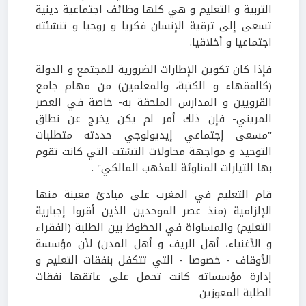
التربية و التعليم و هي كلها وظائف اجتماعية دينية
تسعى إلى ترقية الإنسان فكريا و روحيا و تنشئته
اجتماعيا و أخلاقيا.
فإذا كان تكوين الإطارات الضرورية للمجتمع و الدولة
(كالفقهاء و الكتبة، والمعلمين) من مهام جامع
القرويين و المدارس الملحقة به- خاصة في العصر
المريني- فإن ذلك أمر لم يكن يخرج عن نطاق
"مسعى إجتماعي إيديولوجي حددته متطلبات
التوحيد و مواجهة محاولات التشتت التي كانت تقوم
بها التيارات المناوئة للمذهب المالكي" .
قام التعليم في المغرب على مبادئ معينة منها
الإلزامية (منذ عصر الموحدين الذين أقروا إجبارية
التعليم) والمساواة في الحظوظ بين الطلبة (الفقراء
و الأغنياء، أهل الريف و أهل المدن) لأن مؤسسة
الأوقاف - خصوصا - التي تتكفل بنفقات التعليم و
إدارة مؤسساته كانت تحمل على عاتقها نفقات
الطلبة المعوزين