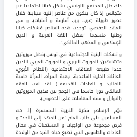
ذلك ظل المجتمع التونسي يشكل كيانا اجتماعيا غير
متجانس إذ كان يتكون من عناصر إثنية متباينة خلال
عصور طويلة (عرب، بربر، أفارقة و أقليات). و في
العهد الحفصي، توحدت هذه العناصر فشكلت كيانا
وطنيا منسجما "بفضل اللغة العربية و الدين
الإسلامي و المذهب المالكي".
و تشكلت البنية الاجتماعية في تونس بفضل موروثين
متشابهين: الموروث البربري و الموروث العربي اللذين
حددا طبيعة العلاقات الاجتماعية (النظام الأبوي،
العائلة: الخلية القاعدية، تبعية المرأة، المرأة حامية
التقاليد و العادات القديمة...) لقد لعب الفقه
المالكي دورا حاسما في الجمع بين هذين الموروثين
(النوازل و فقه المعاملات على الخصوص).
قيّم الإسلام فكرة التربية المستمرة إذ حث
المسلمين على طلب العلم "من المهد إلى اللحد" و
فرض مجموعة من الواجبات و المستحبات في مجال
العادات والطقوس التي تطبع حياة الفرد من الولادة