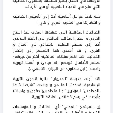
الأوقاف في المدن يتميز تعليمها بمستوى الكتاتيب
التي تقع في الأحياء الشعبية أو في الأرياف.
ثمة ثلاثة عوامل أساسية أدت إلى تأسيس الكتاتيب
و انتشارها في المغرب العربي و هي :
الصراعات المذهبية التي شهدها المغرب منذ الفتح
العربي و انتصار المذهب المالكي في العصر المريني
أديا إلى تعميم التعليم الابتدائي في المدن و
القرى. و قد أفضى هذا التعميم إلى إنتشار
الكتاتيب. لقد اهتم فقهاء المالكية- أكثر من غيرهم-
بتعليم الأطفال فوضعوا له مبادئ و أسسا تربوية
واضحة: ( ابن سحنون/ ابن الجزار/ القابسي...).
لقد أولت مدرسة "القيروان" عناية قصوى للتربية
الإسلامية. فحددت المناهج و وضعت تشريعا خاصا
بالمعلمين" المؤدبين" و المتعلمين( حقوق و واجبات)
وأبدعت في رسم خصائص العلاقة التربوية.
إن المجتمع "المدني" أي العائلات و المؤسسات
الخيرية و الأوقاف و الزوايا هي التي كانت تتكفل