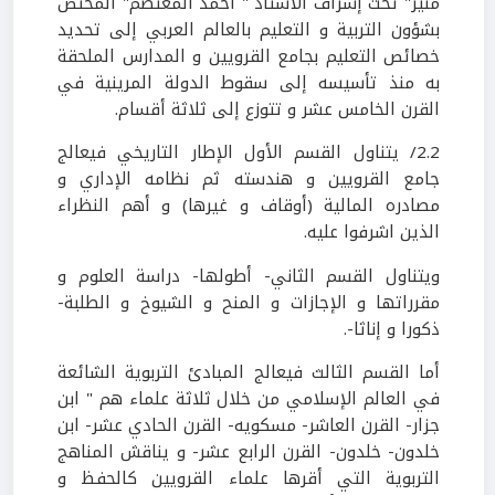
منير" تحت إشراف الأستاذ " أحمد المعتصم" المختص
بشؤون التربية و التعليم بالعالم العربي إلى تحديد
خصائص التعليم بجامع القرويين و المدارس الملحقة
به منذ تأسيسه إلى سقوط الدولة المرينية في
القرن الخامس عشر و تتوزع إلى ثلاثة أقسام.
2.2/ يتناول القسم الأول الإطار التاريخي فيعالج
جامع القرويين و هندسته ثم نظامه الإداري و
مصادره المالية (أوقاف و غيرها) و أهم النظراء
الذين اشرفوا عليه.
ويتناول القسم الثاني- أطولها- دراسة العلوم و
مقرراتها و الإجازات و المنح و الشيوخ و الطلبة-
ذكورا و إناثا-.
أما القسم الثالث فيعالج المبادئ التربوية الشائعة
في العالم الإسلامي من خلال ثلاثة علماء هم " ابن
جزار- القرن العاشر- مسكويه- القرن الحادي عشر- ابن
خلدون- خلدون- القرن الرابع عشر- و يناقش المناهج
التربوية التي أقرها علماء القرويين كالحفظ و