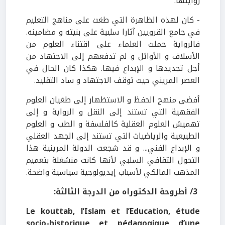
روايتها.
- كان لهذه الظاهرة التي طغت على مناهج التعليم
في جامع القرويين آثارا سلبية على بنيته و مضامينه.
فالرواية حملت العلماء على اقتناء العلوم من
الأسلاف و الأوائل و لم تدفعهم إلى الاجتهاد من
أجل تجديدها و الإبداع فيها. هكذا كان الحال في
العصر المريني حيث توقف الاجتهاد و ساد التقليد.
أفضى منهج الحفظ و الاستظهار إلى طغيان العلوم
الفقهية التي تستند إلى النقل و الرواية و إلى
تهميش العلوم العقلية كالفلسفة و الطب و العلوم
الطبيعية والرياضيات التي تستند إلى الجهد العقلي
و الإبداع الفني... و قد شجعت الدولة المرينية هذا
التحول الثقافي السلبي لأنها كانت منشغلة بتعميم
المذهب المالكي لأسباب إيديولوجية سياسية واضحة.
3
/ أطروحة الدكتوراه من الدرجة الثالثة:
Le kouttab, l’Islam et l’Education, étude
socio-historique et pédagogique d’une