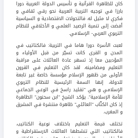
كان للظاهرة القرآنية و تأسيس الدولة العربية دورا
بارزا في توجيه التربية العربية نحو رقي ثقافي و
فكري لا مثيل له. فالتحولات الاقتصادية و السياسية
أفضت إلى تنمية الرصيد العلمي و الأخلاقي للنظام
التربوي العربي- الإسلامي.
لعبت الأسرة دورا هاما في التربية: فالكتاتيب في
المدن و القرى كانت تسيّر من قبل الأولياء و
المؤدبين معا إذ تسهر عادة العائلات على مراقبة
التعليم ومضامينه. لقد كان التعليم في القرون
الأولى من ظهور الإسلام مؤسسة خاصة غير تابعة
للدولة، إنها السمة الرئيسية للنظام التربوي
الإسلامي و هي "تقليد راسخ في الوعي الجماعي
للأمة الإسلامية". يؤكد الشيخ "ابن سحنون" الظاهرة
إذ كان الكتّاب "العائلي" ظاهرة منتشرة في المشرق
و المغرب.
تختلف قيمة التعليم باختلاف نوعية الكتاتيب.
فالكتاتيب التي تنشطها العائلات الارستقراطية و