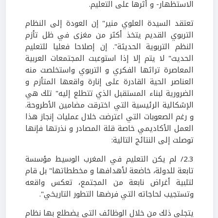
الاستظهار- و أثرها على التعليم.
تعتقد السيدة العلوي منير" إن العودة إلى النظام
التربوي القديم يتخذ أكثر من مغزى في ظل تأزم
النظم التربوية الحديثة". إن إصلاحا فعليا للتعليم
الحديث" لا يتم إلا إذا استوعبت المجتمعات العربية
المعاصرة تراثها الفكري و التربوي واستخلصت منه
العناصر الحية القادرة على إنارة واقعها المتأزم و
الضرورية لبناء المستقبل الذي تتطلع إليه" تلك هي
الإشكالية الرئيسية التي اخترقت مضامين الأطروحة.
و رغم الصعوبات التي اعترضت خلال عمليات إنجاز هذا
العمل الأكاديمي خاصة قلة المصادر و نذرتها فإنها
توصلت إلى النتائج التالية:
2.3/ لم يكن التعليم في المغرب الوسيط مؤسسة
تابعة للدولة، خاضعة لأهدافها و مخططاتها" بل قام
لتلبية أغراض نابعة من المجتمع، تعكس واقعه
وتستجيب لحاجاته التي فرضها التطور التاريخي".
يتجلى ذلك من خلال الوظائف التي يضطلع بها نظام