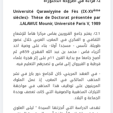
2
/ قراءة في أطروحة الدكتوراه
ème
Université Qarawiyyine de Fès (IX-XV
siècles)- Thèse de Doctorat présentée par
LALAWUI Mounir, Université Paris V, 1989.
2.1/ يعتبر جامع القرويين بفاس مركزا هاما للإشعاع
الثقافي و الفكري في المغرب العربي خلال عصور
طويلة. تأسس - مسجدا أولا- بناء على وصية احد
أثرياء فاس : محمد بن عبد الله الفهري 859م. ثم
أصبح جامعا مع بداية القرن 11م على إثر هجرة علماء
قرطبة و القيروان إلى فاس و تصدرهم التعليم فيه.
- في العهد المريني، كان للجامع دور بارز في نشر
المذهب المالكي في المغرب إذ عمل الملوك
المرينيون على توظيف هذا المذهب في مواجهة
التيارات المذهبية والصوفية التي كانت تعصف بوحدة
الجماعة و البلاد.
تهدف الدراسة التي أنجزتها السيدة " ليلى العلوي