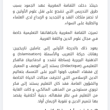
حينئذ دخلت الثقافة المغربية عهد الجمود بسبب
طرق التدريس التي تشجع على نقل علوم الأولين و
لا تحفز ملكات النقد و التجديد و الإبداع لدى العلماء
والطلبة على السواء.
تميزت الثقافة المغربية باتجاهاتها التعليمية خاصة
في مجال علوم الدين واللغة العربية.
يعود ذلك بالدرجة الأولى إلى عاملين تاريخيين:
رهانات حركة التعريب والأسملة (Islamisation) و
الذهنية البربرية (بساطة تشدد و اندفاعية). فالفكر
التعليمي (Didactique) يستند إلى الوصف و المعيار.
إن فقهاء المغرب كونوا البربر على التمسك بتعاليم
الدين الإسلامي التي اخترقت مجالات الحياة الخاصة
والشؤون العامة. فقد كان التعليم يستند إلى فكر
تربوي مستوحى من المذهب المالكي، و كانت الغاية
من التعليم في نظر فقهائه، دينية أخلاقية يقصد
بها تتميم الدين و تقوية الإيمان أولا.