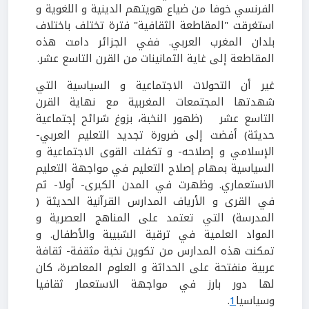
الفرنسي خوفا من ضياع هويتهم الدينية و اللغوية و
استغرقت "المقاطعة الثقافية" فترة تختلف باختلاف
بلدان المغرب العربي. ففي الجزائر دامت هذه
المقاطعة إلى غاية الثمانينات من القرن التاسع عشر.
غير أن التحولات الاجتماعية و السياسية التي
شهدتها المجتمعات المغربية مع نهاية القرن
التاسع عشر (ظهور النخبة، بزوغ شرائح إجتماعية
حديثة) أفضت إلى ضرورة تجديد التعليم العربي-
الإسلامي و إصلاحه- و تكفلت القوى الاجتماعية و
السياسية بمهام إصلاح التعليم في مواجهة التعليم
الاستعماري. وظهرت في المدن الكبرى- أولا- ثم
في القرى و الأرياف المدارس القرآنية الحديثة (
المدرسة) التي تعتمد على المناهج العصرية و
المواد العلمية في ترقية الشبيبة والأطفال. و
تمكنت هذه المدارس من تكوين نخبة مثقفة- ثقافة
عربية منفتحة على الحداثة و العلوم المعاصرة، كان
لها دور بارز في مواجهة الاستعمار ثقافيا
وسياسيا
1
.