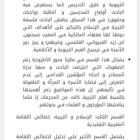
التربوية و طرق التدريس كما يستعرض فيه
الباحث أوضاع المدرسين و الطلبة (واجبات
وحقوق). في هذا السياق يناقش الباحث فلسفة
التربية في الإسلام بالتركيز على الأهداف التي
دونها لها فقهاء المالكية في المغرب (سحنون،
ابن زيد القيرواني، القابسي، وغيرهم) و يبرز دور
الأسرة في ترسيخ القيم التربوية و الأخلاقية.
يشكل هذا القسم في نظرنا محور الأطروحة رغم
الصعوبات التي اعترضت الباحث و منها ندرة
المصادر و اتجاه المؤلفين القدامى إلى عدم
التعرض إلى قضايا الأسرة و المرأة و الطفولة
في تآليفهم. إن هذه المواضيع رغم أهميتها
بالنسبة لعلم التربية، كانت من المحرمات إذ قلما
يناقشها المؤرخون و العلماء في بحوثهم.
القسم الثالث: الإسلام و التربية، خصائص الثقافة
المغربية التقليدية
يشتمل القسم الأخير على تحليل لخصائص الثقافة