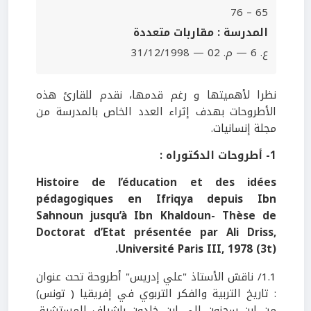
65 – 76
المدرسة : مقاربات متعددة
ع. 6 — م. 02 — 31/12/1998
نظرا لأهميتها و رغم قدمها، نقدم للقارئ هذه
الأطروحات بهدف إثراء العدد الخاص بالمدرسة من
مجلة إنسانيات.
1
- أطروحات الدكتوراه :
Histoire de l’éducation et des idées
pédagogiques en Ifriqya depuis Ibn
Sahnoun jusqu’à Ibn Khaldoun- Thèse de
Doctorat d’Etat présentée par Ali Driss,
Université Paris III, 1978 (3t).
1.1/ ناقش الأستاذ "علي إدريس" أطروحة تحت عنوان
: تاريخ التربية والفكر التربوي في إفريقيا ( تونس)
من ابن سحنون إلى ابن خلدون بإشراف المستشرق