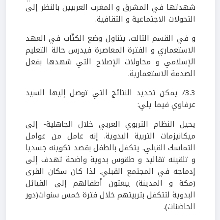
شهدتها في المشرق و المغرب العربيين بالنظر إلى
التحولات الاجتماعية و الثقافية.
و في القسم الثالث، يتناول وضع الكتّاب في العهد
الاستعماري و الفترة المعاصرة فيدرس حالة التعليم
الإسلامي و محاولات الإصلاح التي شهدها بفعل
الصدمة الاستعمارية.
3.3/ يمكن تحديد النتائج التي توصل إليها السيد
عرفاوي فيما يلي:
يحيل النظام التربوي العربي خلال الجاهلية- إلى
ميكانيزمات التربية البدوية. إنه عامل من عوامل
التماسك القبلي. يتكفل بالطفل بقصد تكوينه جسديا
و تلقينه تقاليد و طقوس بدوية واضحة تهدف إلى
إدماجه في المجتمع القبلي. لذا كان سكان القرى
(مكة و المدينة) يبعثون أطفالهم إلى القبائل
البدوية لتتكفل بتربيتهم خلال فترة خمس سنوات(دور
الحاضنات).