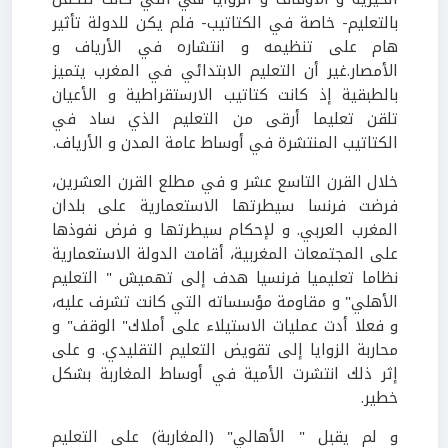
بالتعليم- خاصة في الكتاتيب- فلم يكن للدولة تأثير
هام على تنظيمه و انتشاره في الأرياف و
الأمصار.غير أن التعليم الابتدائي في المغرب يتميز
بالطبقية إذ كانت كتاتيب الارستقراطية و الأعيان
تلقن تعليما أرقى من التعليم الذي ساد في
الكتاتيب المنتشرة في أوساط عامة المدن و الأرياف.
خلال القرن التاسع عشر و في مطلع القرن العشرين،
فرضت فرنسا سيطرتها الاستعمارية على بلدان
المغرب العربي. و لإحكام سيطرتها و فرض نفوذها
على المجتمعات المغربية، أقامت الدولة الاستعمارية
نظاما تعليميا فرنسيا هدف إلى تهميش " التعليم
الأهلي" و مقاومة مؤسساته التي كانت تشرف عليه،
و فعلا أدت عمليات الاستيلاء على أملاك" الوقف" و
محاربة الزوايا إلى تقويض التعليم التقليدي. و على
إثر ذلك انتشرت الأمية في أوساط المغاربة بشكل
خطير.
و لم يقبل " الأهالي" (المغاربة) على التعليم