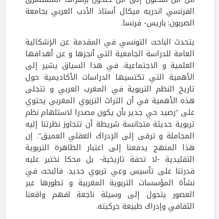
الفرنسي اندريه ميكال أستاذ الأدب العربي بجامعة
الصربون: باريس- فرنسا.
يتحدث الباحث التونسي في المقدمة عن الإشكالية
العامة للدراسة الجامعية التي أنجزها و عن أهدافها
العلمية و الاجتماعية. في هذا السياق يشير إلى
الأهمية التي تكتسيها الدراسات الأكاديمية حول
تاريخ النظم التربوية في المغرب العربي و تتجلى
هذه الأهمية في أن التراث التربوي المغربي يحتوي
على "رصيد حي جدير بأن يكون مصدرا لاستلهام نظم
تربوية حديثة متجانسة شريطة أن تتجاوز نظرتنا إليه
المجاملة و ترقى إلى الإدراك العقلي العميق". إن
هذا المنهج يدفعنا إلى اعتبار الظاهرة التربوية
التقليدية -لا تحفة تاريخية- بل محكا نختبر عليه
قدرتنا على تأسيس وعي تربوي جديد. فالبحث في
نشأة المؤسسات التربوية المغربية و تطورها عبر
العصور يتحول إلى وسيلة ناجعة لفهم واقعنا
الثقافي وإدراك طبيعة حركيته.