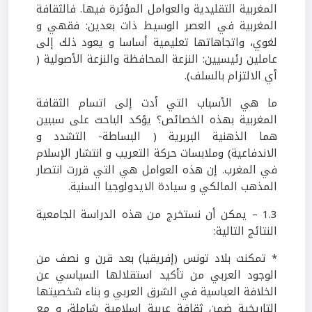
المغربية التقليدية والعوامل المؤثرة فيها. فالثقافة
المغربية في العصر الوسيط ذات بعدين: فقهي و
لغوي، واتجاهاتها تعليمية أساسا و يعود ذلك إلى
عاملين رئيسيين: النزعة المحافظة والنزعة الأصولية (
أي الالتزام بالسلف).
ما هي الأسباب التي أدت إلى اتسام الثقافة
المغربية بهذه الخصائص؟ يؤكد الباحث على سببين
هما الذهنية البربرية ( البساطة- التشدد و
الاندفاعية) وملابسات حركة التعريب و انتشار الإسلام
في المغرب. إن هذه العوامل هي التي قررت انتصار
المذهب المالكي و سيادة الايدولوجيا السنية.
1.3 – يمكن أن نستخرج من هذه الدراسة الجامعية
النتائج التالية:
* تمكنت بلاد تونس (إفريقيا) بعد قرن و نصف من
الوجود العربي من تأكيد استقلالها السياسي عن
الخلافة العباسية في الشرق العربي و بناء شخصيتها
التاريخية ضمن ثقافة عربية إسلامية شاملة، و مع