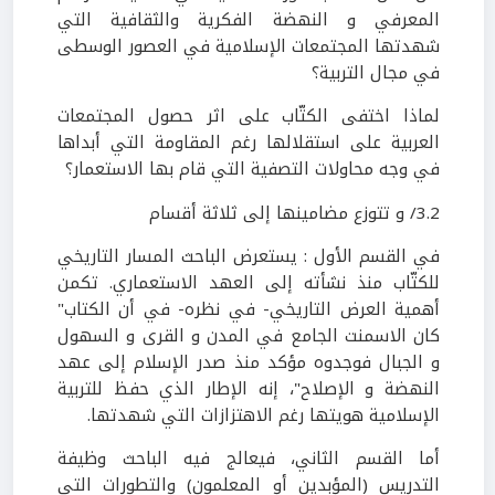
المعرفي و النهضة الفكرية والثقافية التي
شهدتها المجتمعات الإسلامية في العصور الوسطى
في مجال التربية؟
لماذا اختفى الكتّاب على اثر حصول المجتمعات
العربية على استقلالها رغم المقاومة التي أبداها
في وجه محاولات التصفية التي قام بها الاستعمار؟
3.2/ و تتوزع مضامينها إلى ثلاثة أقسام
في القسم الأول : يستعرض الباحث المسار التاريخي
للكتّاب منذ نشأته إلى العهد الاستعماري. تكمن
أهمية العرض التاريخي- في نظره- في أن الكتاب"
كان الاسمنت الجامع في المدن و القرى و السهول
و الجبال فوجدوه مؤكد منذ صدر الإسلام إلى عهد
النهضة و الإصلاح"، إنه الإطار الذي حفظ للتربية
الإسلامية هويتها رغم الاهتزازات التي شهدتها.
أما القسم الثاني، فيعالج فيه الباحث وظيفة
التدريس (المؤبدين أو المعلمون) والتطورات التي