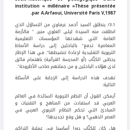
institution « millénaire »Thèse présentée
par A.Arfaoui, Université Paris V,1987.
3.1/ ينطلق السيد أحمد عرفاوي من التساؤل الذي
انطلقت منه السيدة ليلى العلوي منير. " فالأزمة
العامة التي شهدتها المؤسسات التعليمية
المعاصرة تدفع" بالباحثين إلى دراسة الأنماط
التربوية التقليدية لإعادة تنشيطها". في هذا الإطار
يحظى الكتّاب (أو المدرسة القرآنية) باهتمام فائق
لدى هؤلاء الباحثين و من جملتهم صاحب الأطروحة".
تهدف هذه الدراسة إلى الإجابة على الأسئلة
التالية:
أيمكن القول أن النظم التربوية السائدة في العالم
العربي قد استفادت من المناهج و التقنيات و
المبادئ التي تحكم النظام التربوي العربي في
العصر الذهبي؟ و هل وقع تجديدها؟
هل كان للكتّاب دورا أساسيا في عملية التراكم