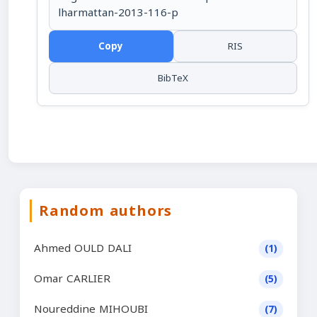
lharmattan-2013-116-p
Copy
RIS
BibTeX
Random authors
Ahmed OULD DALI
(1)
Omar CARLIER
(5)
Noureddine MIHOUBI
(7)