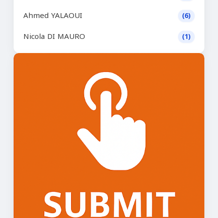
Ahmed YALAOUI
(6)
Nicola DI MAURO
(1)