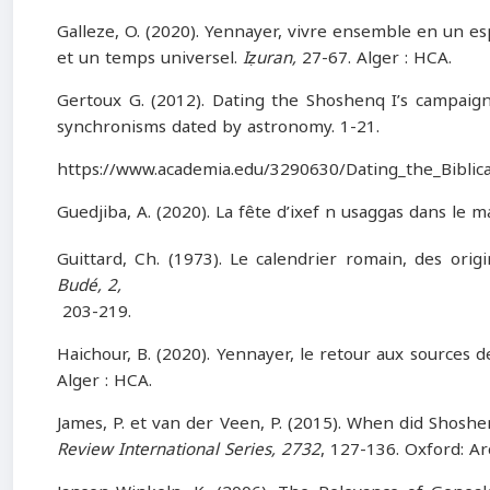
Galleze, O. (2020). Yennayer, vivre ensemble en un es
et un temps universel.
Iẓuran,
27-67. Alger : HCA.
Gertoux G. (2012). Dating the Shoshenq I’s campaign
synchronisms dated by astronomy. 1-21.
https://www.academia.edu/3290630/Dating_the_Biblic
Guedjiba, A. (2020). La fête d’ixef n usaggas dans le ma
Guittard, Ch. (1973). Le calendrier romain, des orig
Budé, 2,
203-219.
Haichour, B. (2020). Yennayer, le retour aux sources 
Alger : HCA.
James, P. et van der Veen, P. (2015). When did Shosh
Review International Series, 2732
, 127-136. Oxford: A