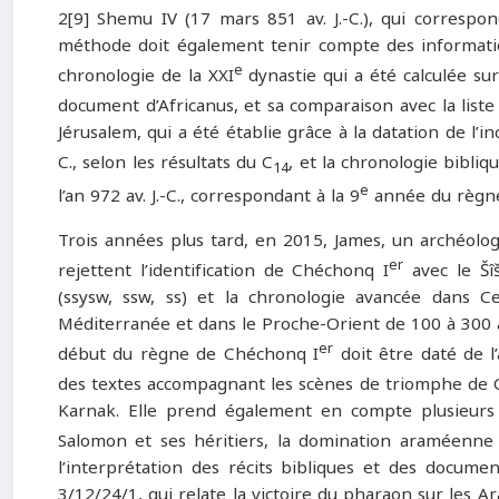
2[9] Shemu IV (17 mars 851 av. J.-C.), qui correspo
méthode doit également tenir compte des information
e
chronologie de la XXI
dynastie qui a été calculée su
document d’Africanus, et sa comparaison avec la liste
Jérusalem, qui a été établie grâce à la datation de l’i
C., selon les résultats du C
, et la chronologie bibliq
14
e
l’an 972 av. J.-C., correspondant à la 9
année du règn
Trois années plus tard, en 2015, James, un archéolo
er
rejettent l’identification de Chéchonq I
avec le Šîš
(ssysw, ssw, ss) et la chronologie avancée dans C
Méditerranée et dans le Proche-Orient de 100 à 300 a
er
début du règne de Chéchonq I
doit être daté de l
des textes accompagnant les scènes de triomphe de 
Karnak. Elle prend également en compte plusieurs fa
Salomon et ses héritiers, la domination araméenne
l’interprétation des récits bibliques et des docum
3/12/24/1, qui relate la victoire du pharaon sur les A