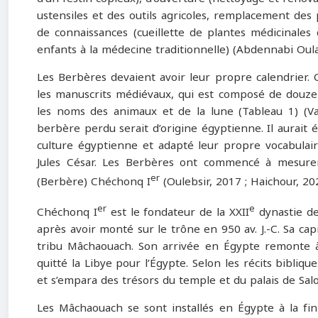
ustensiles et des outils agricoles, remplacement des
de connaissances (cueillette de plantes médicinales 
enfants à la médecine traditionnelle) (Abdennabi Oularb
Les Berbères devaient avoir leur propre calendrier. 
les manuscrits médiévaux, qui est composé de douze 
les noms des animaux et de la lune (Tableau 1) (Va
berbère perdu serait d’origine égyptienne. Il aurait 
culture égyptienne et adapté leur propre vocabulair
Jules César. Les Berbères ont commencé à mesure
er
(Berbère) Chéchonq I
(Oulebsir, 2017 ; Haichour, 202
er
e
Chéchonq I
est le fondateur de la XXII
dynastie de
après avoir monté sur le trône en 950 av. J.-C. Sa capi
tribu Mâchaouach. Son arrivée en Égypte remonte à 
quitté la Libye pour l’Égypte. Selon les récits bibliqu
et s’empara des trésors du temple et du palais de Sal
Les Mâchaouach se sont installés en Égypte à la fi