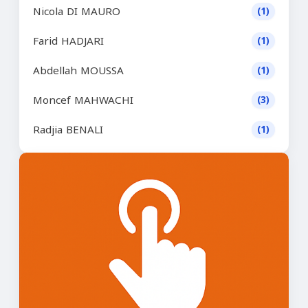
Nicola DI MAURO
(1)
Farid HADJARI
(1)
Abdellah MOUSSA
(1)
Moncef MAHWACHI
(3)
Radjia BENALI
(1)