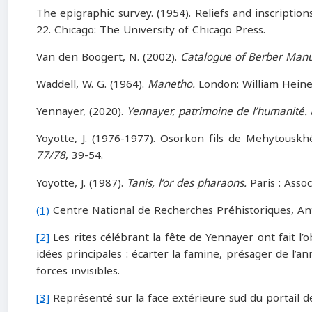
The epigraphic survey. (1954). Reliefs and inscriptio
22. Chicago: The University of Chicago Press.
Van den Boogert, N. (2002).
Catalogue of Berber Manusc
Waddell, W. G. (1964).
Manetho.
London: William Hein
Yennayer, (2020).
Yennayer, patrimoine de l’humanité.
Yoyotte, J. (1976-1977). Osorkon fils de Mehytousk
77/78
, 39-54.
Yoyotte, J. (1987).
Tanis, l’or des pharaons.
Paris : Asso
(1)
Centre National de Recherches Préhistoriques, Ant
[2]
Les rites célébrant la fête de Yennayer ont fait l’
idées principales : écarter la famine, présager de l’an
forces invisibles.
[3]
Représenté sur la face extérieure sud du portail 