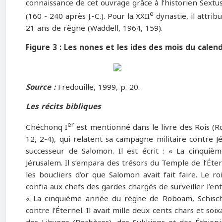
connaissance de cet ouvrage grâce à l’historien Sextus
e
(160 - 240 après J.-C.). Pour la XXII
dynastie, il attri
21 ans de règne (Waddell, 1964, 159).
Figure 3 : Les nones et les ides des mois du calen
Source :
Fredouille, 1999, p. 20.
Les récits bibliques
er
Chéchonq I
est mentionné dans le livre des Rois (Roi
12, 2-4), qui relatent sa campagne militaire contre J
successeur de Salomon. Il est écrit : « La cinqui
Jérusalem. Il s’empara des trésors du Temple de l’Éte
les boucliers d’or que Salomon avait fait faire. Le 
confia aux chefs des gardes chargés de surveiller l’entré
« La cinquième année du règne de Roboam, Schischak
contre l’Éternel. Il avait mille deux cents chars et soi