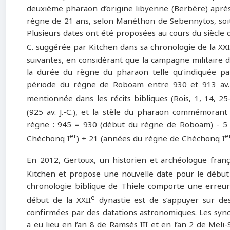
deuxième pharaon d’origine libyenne (Berbère) aprè
règne de 21 ans, selon Manéthon de Sebennytos, soit 
Plusieurs dates ont été proposées au cours du siècle d
C. suggérée par Kitchen dans sa chronologie de la XXI
suivantes, en considérant que la campagne militaire d
la durée du règne du pharaon telle qu’indiquée par
période du règne de Roboam entre 930 et 913 av. J
mentionnée dans les récits bibliques (Rois, 1, 14, 25
(925 av. J.-C.), et la stèle du pharaon commémorant
règne : 945 = 930 (début du règne de Roboam) - 5
er
e
Chéchonq I
) + 21 (années du règne de Chéchonq I
En 2012, Gertoux, un historien et archéologue franç
Kitchen et propose une nouvelle date pour le débu
chronologie biblique de Thiele comporte une erreur 
e
début de la XXII
dynastie est de s’appuyer sur de
confirmées par des datations astronomiques. Les sync
a eu lieu en l’an 8 de Ramsès III et en l’an 2 de Meli-S