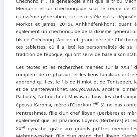
Chéchonq I
, sa généalogie ainsi que la tribu Mâch
Memphis et un chéchonquide sous le règne de Chéc
quinzième génération, sur cette stèle qu'il a déposée
Morkot et James, 2015). Anhkhéfenkhons, quant à l
également un chéchonquide de la dixième génération
fils de Chéchonq l’Ancien et grand-père de Chéchonq
ces tablettes, où il a listé les personnalités de s
tradition de l’époque, qui ont servi de base à son sta
e
Ces textes et les recherches menées sur la XXII
d
complète de ce pharaon et les liens familiaux entre s
apprend qu’il est le fils de Nimlot et de Tentsepeh,
et de Mahtenweskhet. Bouyouwawa, ancêtre lointain,
Paihouty, Nebnechi et Mawasan, tous des chefs import
er
épousa Karoma, mère d’Osorkon I
(à ne pas confo
Pentreshmès, fille d’un chef libyen (Berbère) et mèr
également que les pharaons libyens (Berbères) et les 
e
XXI
dynastie, grâce aux grands prêtres memphites d
Mehtenweskhet, fille d’un grand chef libyen (Berbè