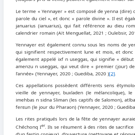
Le terme « Yennayer » est composé de yenna (dire) du v
parole du ciel », et donc « parole divine ». Il est ég
januarius (ianuarius), qui fait référence au dieu rom
calendrier romain (Aït Menguellat, 2021 ; Oulebsir, 20
Yennayer est également connu sous les noms de yennar
qui signifient respectivement lune et mois, et donc 
également appelé ixf n useggas, qui signifie « début 
amenzu n useggas, qui veut dire « premier (jour) de
l’année» (Yennayer, 2020 ; Guediba, 2020 )
[2]
.
Ces appellations possèdent différents sens étymolog
vieille de yennayer, buxladen (le mélancolique), l
imehbas n sidna Sliman (les captifs de Salomon), atlba
ferɛun (le jour du Pharaon) (Yennayer, 2020 ; Guediba
Les rites pratiqués lors de la fête de yennayer aur
er
Chéchonq I
. Ils se résument à des rites de sacrific
d’un festin copieux), d’ouverture (nettoyage et rénov