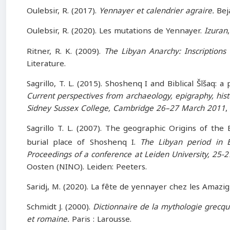
Oulebsir, R. (2017).
Yennayer et calendrier agraire.
Beja
Oulebsir, R. (2020). Les mutations de Yennayer.
Izuran
Ritner, R. K. (2009).
The Libyan Anarchy: Inscriptions
Literature.
Sagrillo, T. L. (2015). Shoshenq I and Biblical Šîšaq: a
Current perspectives from archaeology, epigraphy, his
Sidney Sussex College, Cambridge 26–27 March 2011
,
Sagrillo T. L. (2007). The geographic Origins of the
burial place of Shoshenq I.
The Libyan period in E
Proceedings of a conference at Leiden University, 25-
Oosten (NINO). Leiden: Peeters.
Saridj, M. (2020). La fête de yennayer chez les Amazi
Schmidt J. (2000).
Dictionnaire de la mythologie grecq
et romaine.
Paris : Larousse.