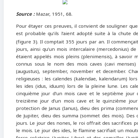
Source :
Mazar, 1951, 68.
Pour étayer ces preuves, il convient de souligner que
est probable qu’ils l’aient adopté suite à la chute d
(figure 3). Il comptait 355 jours par an. Il commençait
jours, ainsi qu’un mois intercalaire (mercedonius) de
étaient appelés mois pleins (plenimensis), à savoir ma
connus sous le nom des mois caves (cavi menses) et c
(augustus), september, november et december. Chaqu
religieuses : les calendes (kalendae, kalendarum) lo
les ides (idus, iduum) lors de la pleine lune. Les c
cinquième jour d’un mois cave et le septième jour d’
treizième jour d’un mois cave et le quinzième jour
protection de Janus (Ianus), dieu des prima (commence
de Jupiter, dieu des summa (sommet des mois). Des of
jours. Le jour des nones, le roi offrait des sacrifice
le mois. Le jour des ides, le flamine sacrifiait un mout
force créatrice (Jupiter Liber) et des semailles (Jupi