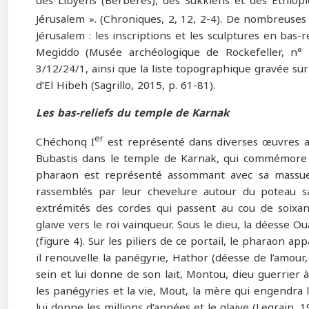
des Libyens (Berbères), des Sukkiens et des Éthiopien
Jérusalem ». (Chroniques, 2, 12, 2-4). De nombreuses
Jérusalem : les inscriptions et les sculptures en bas-
Megiddo (Musée archéologique de Rockefeller, n° I
3/12/24/1, ainsi que la liste topographique gravée s
d’El Hibeh (Sagrillo, 2015, p. 61-81).
Les bas-reliefs du temple de Karnak
er
Chéchonq I
est représenté dans diverses œuvres art
Bubastis dans le temple de Karnak, qui commémore sa
pharaon est représenté assommant avec sa massue q
rassemblés par leur chevelure autour du poteau sa
extrémités des cordes qui passent au cou de soixan
glaive vers le roi vainqueur. Sous le dieu, la déesse 
(figure 4). Sur les piliers de ce portail, le pharaon a
il renouvelle la panégyrie, Hathor (déesse de l’amour,
sein et lui donne de son lait, Montou, dieu guerrier à
les panégyries et la vie, Mout, la mère qui engendra 
lui donne les millions d’années et le glaive (Legrain, 