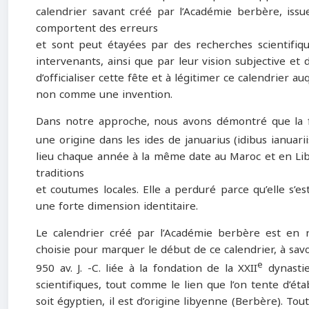
calendrier savant créé par l’Académie berbère, iss
comportent des erreurs
et sont peut étayées par des recherches scientifique
intervenants, ainsi que par leur vision subjective et d
d’officialiser cette fête et à légitimer ce calendrier 
non comme une invention.
Dans notre approche, nous avons démontré que la fê
une origine dans les ides de januarius (idibus ianuari
lieu chaque année à la même date au Maroc et en Libye
traditions
et coutumes locales. Elle a perduré parce qu’elle s’
une forte dimension identitaire.
Le calendrier créé par l’Académie berbère est en ré
choisie pour marquer le début de ce calendrier, à savo
e
950 av. J. -C. liée à la fondation de la XXII
dynastie
scientifiques, tout comme le lien que l’on tente d’ét
soit égyptien, il est d’origine libyenne (Berbère). Tou