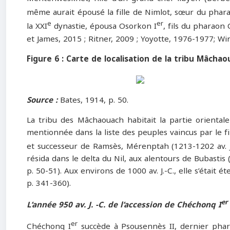
même aurait épousé la fille de Nimlot, sœur du pha
e
er
la XXI
dynastie, épousa Osorkon I
, fils du pharaon
et James, 2015 ; Ritner, 2009 ; Yoyotte, 1976-1977; Wi
Figure 6 : Carte de localisation de la tribu Mâcha
Source :
Bates, 1914, p. 50.
La tribu des Mâchaouach habitait la partie orientale
mentionnée dans la liste des peuples vaincus par le fi
et successeur de Ramsès, Mérenptah (1213-1202 av. J.
résida dans le delta du Nil, aux alentours de Bubastis 
p. 50-51). Aux environs de 1000 av. J.-C., elle s’était 
p. 341-360).
er
L’année 950 av. J. -C. de l’accession de
Chéchonq I
er
Chéchonq I
succède à Psousennès II, dernier phar