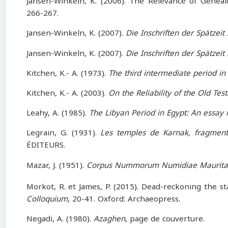
Jansen-Winkeln, K. (2006). The Relevance of Geneal
266-267.
Jansen-Winkeln, K. (2007).
Die Inschriften der Spätzeit
Jansen-Winkeln, K. (2007).
Die Inschriften der Spätzeit
Kitchen, K.- A. (1973).
The third intermediate period in
Kitchen, K.- A. (2003).
On the Reliability of the Old T
Leahy, A. (1985).
The Libyan Period in Egypt: An essay i
Legrain, G. (1931).
Les temples de Karnak, fragment
ÉDITEURS.
Mazar, J. (1951).
Corpus Nummorum Numidiae Maurita
Morkot, R. et James, P. (2015). Dead-reckoning the st
Colloquium
, 20-41. Oxford: Archaeopress.
Negadi, A. (1980).
Azaghen
, page de couverture.