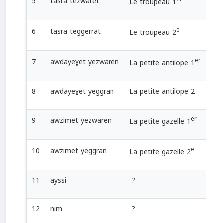
5
tasra tezwaret
Le troupeau 1
e
6
tasra teggerrat
Le troupeau 2
er
7
awdayeɣet yezwaren
La petite antilope 1
8
awdayeɣet yeggran
La petite antilope 2
er
9
awzimet yezwaren
La petite gazelle 1
e
10
awzimet yeggran
La petite gazelle 2
11
ayssi
?
12
nim
?