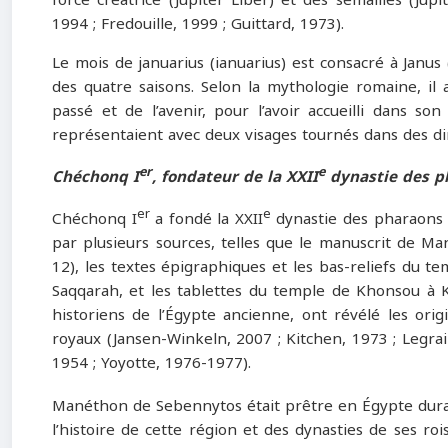
1994 ; Fredouille, 1999 ; Guittard, 1973).
Le mois de januarius (ianuarius) est consacré à Janus (
des quatre saisons. Selon la mythologie romaine, il 
passé et de l’avenir, pour l’avoir accueilli dans s
représentaient avec deux visages tournés dans des di
er
e
Chéchonq I
, fondateur de la XXII
dynastie des ph
er
e
Chéchonq I
a fondé la XXII
dynastie des pharaons é
par plusieurs sources, telles que le manuscrit de Man
12), les textes épigraphiques et les bas-reliefs du 
Saqqarah, et les tablettes du temple de Khonsou à 
historiens de l’Égypte ancienne, ont révélé les ori
royaux (Jansen-Winkeln, 2007 ; Kitchen, 1973 ; Legrai
1954 ; Yoyotte, 1976-1977).
Manéthon de Sebennytos était prêtre en Égypte dura
l’histoire de cette région et des dynasties de ses roi