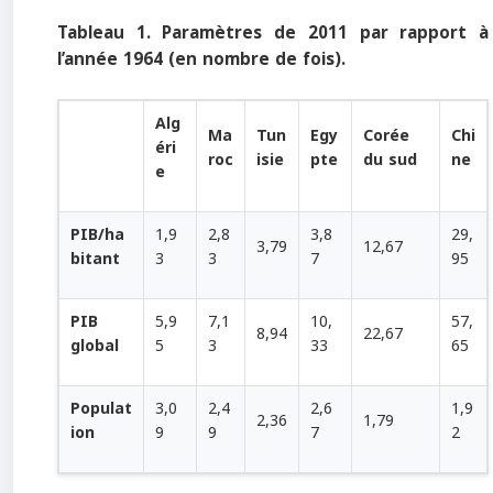
Tableau 1. Paramètres de 2011 par rapport à
l’année 1964
(en nombre de fois).
Alg
Ma
Tun
Egy
Corée
Chi
éri
roc
isie
pte
du sud
ne
e
PIB/ha
1,9
2,8
3,8
29,
3,79
12,67
bitant
3
3
7
95
PIB
5,9
7,1
10,
57,
8,94
22,67
global
5
3
33
65
Populat
3,0
2,4
2,6
1,9
2,36
1,79
ion
9
9
7
2