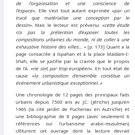
de l'organisation et une conscience de
l'espace».
Elle s'est tout autant exprimée
«par un
tracé que matérialise une conception par le
dessin».
Mais le lecteur est prévenu:
«cette étude
n'a pas la prétention d'exposer toutes les
compositions urbaines du monde, ni de coller
à
une
exhaustive histoire des villes...
» [p. 173] Quant a la
page consacrée à Ispahan et à la place Maidam-I-
Shah, elle se justifie par la crainte que le propos
de l'A.
«ne soit par trop européen».
En tout état de
cause
«la composition d'ensemble constitue un
événement urbanistique exceptionnel..»
Une chronologie de 12 pages des principaux faits
urbains depuis 7500 ans av. J.C. (Jéricho) jusqu'en
196S (la cité jardin de Puchenau en Autriche) et
une bibliographie de 8 pages (avec seulement 6
références sur l'urbanisme arabo-musulman)
clôturent cet ouvrage dont la lecture devrait