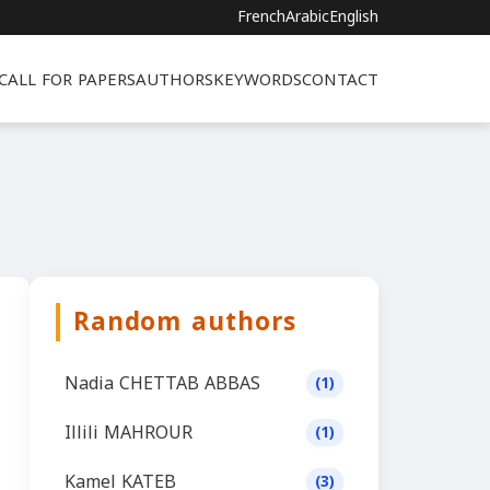
French
Arabic
English
CALL FOR PAPERS
AUTHORS
KEYWORDS
CONTACT
Random authors
Nadia CHETTAB ABBAS
(1)
Illili MAHROUR
(1)
Kamel KATEB
(3)