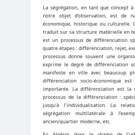
La ségrégation, en tant que concept à 
notre objet d’observation, est de nat
économique, historique ou culturelle. C
traduit sur sa structure matérielle en
est un processus de différenciation spa
quatre étapes : différenciation, rejet, 
processus donne souvent une organisat
exprime le degré de différenciation s
manifeste en ville avec beaucoup pl
différenciation socio-économique est
importante. La différenciation est la 
processus de la différenciation : spéc
jusqu'à l'individualisation. La rel
ségrégation multilatérale à l’exem
ancien/quartier moderne, etc.
En Algérie, dans le champ de l’urba