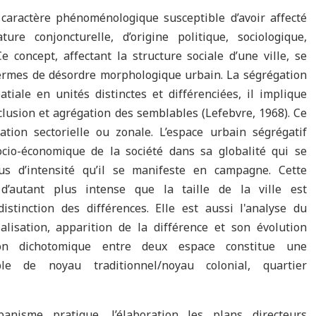
caractère phénoménologique susceptible d’avoir affecté
ure conjoncturelle, d’origine politique, sociologique,
e concept, affectant la structure sociale d’une ville, se
 termes de désordre morphologique urbain. La ségrégation
tiale en unités distinctes et différenciées, il implique
exclusion et agrégation des semblables (Lefebvre, 1968). Ce
ion sectorielle ou zonale. L’espace urbain ségrégatif
ocio-économique de la société dans sa globalité qui se
us d’intensité qu’il se manifeste en campagne. Cette
 d’autant plus intense que la taille de la ville est
distinction des différences. Elle est aussi l'analyse du
ialisation, apparition de la différence et son évolution
ation dichotomique entre deux espace constitue une
ple de noyau traditionnel/noyau colonial, quartier
nisme pratique, l’élaboration les plans directeurs