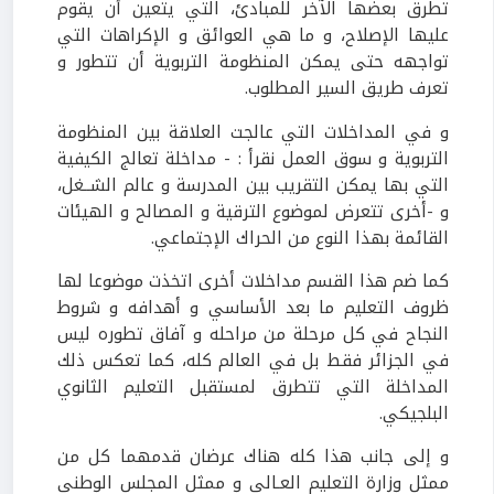
تطرق بعضها الآخر للمبادئ، التي يتعين أن يقوم
عليها الإصلاح، و ما هي العوائق و الإكراهات التي
تواجهه حتى يمكن المنظومة التربوية أن تتطور و
تعرف طريق السير المطلوب.
و في المداخلات التي عالجت العلاقة بين المنظومة
التربوية و سوق العمل نقرأ : - مداخلة تعالج الكيفية
التي بها يمكن التقريب بين المدرسة و عالم الشــغل،
و -أخرى تتعرض لموضوع الترقية و المصالح و الهيئات
القائمة بهذا النوع من الحراك الإجتماعي.
كما ضم هذا القسم مداخلات أخرى اتخذت موضوعا لها
ظروف التعليم ما بعد الأساسي و أهدافه و شروط
النجاح في كل مرحلة من مراحله و آفاق تطوره ليس
في الجزائر فقط بل في العالم كله، كما تعكس ذلك
المداخلة التي تتطرق لمستقبل التعليم الثانوي
البلجيكي.
و إلى جانب هذا كله هناك عرضان قدمهما كل من
ممثل وزارة التعليم العـالي و ممثل المجلس الوطني