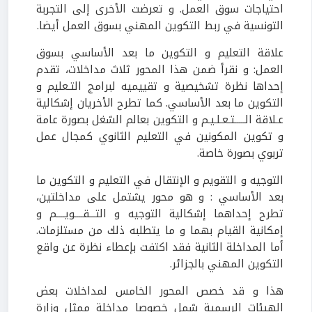
احتياجات سوق العمل. و تعرضت الأخرى إلى التجربة
التونسية في ربط التكوين المهني بسوق العمل أيضا.
علاقة التعليم و التكوين ما بعد الأساسي بسوق
العمل: و نقرأ ضمن هذا المحور ثلاث مداخلات، تقدم
إحداها نظرة تشخيصية و تقييميه لبرامج التـعليم و
التكوين ما بعد الأساسي. كما تطرح الأخريان إشكالية
عـلاقة الـــــتـعـلـيـم و التكوين بعالم الشغل بصورة عامة
و تكوين المكونين في التعليم الثانوي كمجال عمل
تربوي بصورة خاصة.
التوجيه و التقويم و الإنتقال في التعليم و التكوين ما
بعد الأساسي : و هو محور يشتمل على مداخلتين،
تطرح إحداهما إشكالية التوجيه و التـــقــــويــــم و
إمكانية القيام بهما و ما يتطلبه ذلك من مستلزمات.
أما المداخلة الثانية فقد اكتفت بإعطاء نظرة عن واقع
التكوين المهني بالجزائر.
هذا و قد خصص المحور الخامس لمداخلات بعض
الهيئات الرسمية شمل خصوصا مداخلة ممثل وزارة