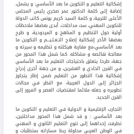
إشكالية التعليم و التكوين ما بعد الأساسي: و يشمل،
إضافة إلى كلمة الدكتور عمر صخري رئيس المجلس
الأعلى للتربية، و كلمة السيد كريم يونس كاتب الدولة
للتكوين المهني، ست مداخلات، أبدى بعضها ملاحظات
أولية حول التنظيم و المناهج و المردودية، و طرح
بعضها الأخر إشكالية إصلاح التـعـلـيـــم و التكوين ما
بعد الأساسي،مع مقاربة هيكلته و تنظيمه و سيرته و
معالجة نقائصه و مشاكله. كما شمل هذا المحور من
جهة، طرحا يتعلق باحتياجات التعليم ما بعد الأساسي
في القرن الحادي و العشرين، و من جهة أخرى إدراج
إشكالية هذا التطور من التعليم ضمن إطار يتجاوز
الجزائر إلى الدول العربية، مع النظر في مجالات
تطويره و جعله ملائما لمقتضيات العصر و المرور إلى
القرن الجديد.
التجارب الإقليمية و الدولية في التعليم و التكوين ما
بعد الأساسي : و قد شمل هذا المحور مداخلتين،
تطرقت إحداهما إلى تنوع التعليم الثانوي و المهني
في الوطن العربي محاولة ربط مساراته بمتطلبات و