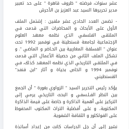
عشر سنوات، فرضته " ظروف قاهرة " على حد تعبير
مدير تحريرها السيد عبد العزيز بن الأحرش
- تضمن العدد الحادي عشر ملفين : إشتمل الملف
الأول على الأبحاث و المحاضرات التي قدمت في
الملتقى الفلسفي الذي نظمه معهد العلوم
الإجتماعية لجامعة قسنطينة في نوفمبر 1992 تحت
عنوان " الفسلفة المغاربية بين الحـاضر و الماضي ". و
تشكل الملف الثاني من حصيلة الأعمال التي قدمت
في الملتقى التاريخي الذي نظمه المعهد كذلك، في
نوفمبر 1994 و الخاص بحياة و آثار "ابن قنفد"
القسنطيني.
يؤكد رئيس التحرير السيد " الزواوي بغورة " أن الجمع
بين النظر الفـلـسفي و البحث التاريخي يرمي إلى
التركيز على أهمية الذاكرة و خاصة على قيمة الذاكرة
المكتوبة.. و على أفضلية التراث المكتوب المحفوظ
على الفولكلور و الثقافة الشفوية.
نشير إلى أن جل الدراسات كانت من إعداد أساتذة