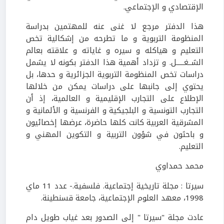
الإقتصادي و الإجتماعي.
هذا الدفتر مرجع لا غنى عنه للمهتمين بدراسة
المنظومة التربوية و ما تطرحه من إشكالية تخص
التعليم و هياكله و سيره و غاياته و علاقته بعالم
الشــغـــــل. و تزداد أهمية هذا الدفتر بكونه لا يشمل
دراسات تخص المنظومة التربوية الجزائرية و حدها، بل
يحتوي إلى جانبها على دراسات يمكن من خلالها
الإطلاع على التجارب الإقليمية و العالمية، إذ أن
التجارب التونسية و البلجيكية و الفرنسية و الألمانية و
المشرقية العربية كانت كلها حاضرة، عرضها إخصائيون
و باحثون في شؤون التربية و التكوين المهني و
التعليم.
محمد حمداوي
سيرتا : مجلة تاريخية إجتماعية. فلسفية.- عدد 11 ماي
1998، معهد العلوم الإجتماعية، جامعة قسنطينة.
عادت مجلة "سيرتا " إلى الصدور بعد غياب طويل دام