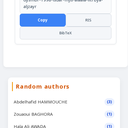
dysmbr-1998-isdar-mjls-alaala-lltrbya-
aljzayr
Copy
RIS
BibTeX
Random authors
Abdelhafid HAMMOUCHE
(3)
Zouaoui BAGHORA
(1)
Hala Ali AWADA
(1)