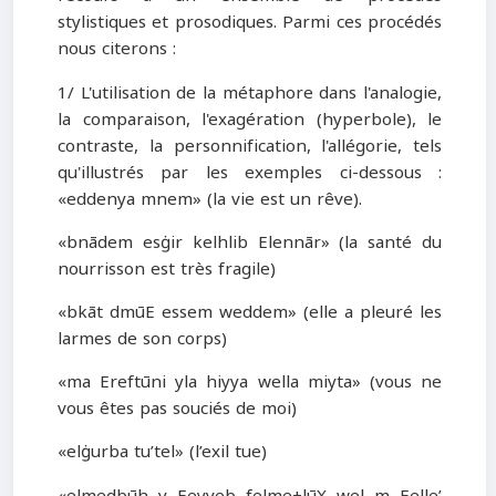
stylistiques et prosodiques. Parmi ces procédés
nous citerons :
1/ L'utilisation de la métaphore dans l'analogie,
la comparaison, l'exagération (hyperbole), le
contraste, la personnification, l'allégorie, tels
qu'illustrés par les exemples ci-dessous :
«eddenya mnem» (la vie est un rêve).
«bnādem esġir kelhlib Elennār» (la santé du
nourrisson est très fragile)
«bkāt dmūE essem weddem» (elle a pleuré les
larmes de son corps)
«ma Ereftūni yla hiyya wella miyta» (vous ne
vous êtes pas souciés de moi)
«elġurba tu’tel» (l’exil tue)
«elmedbūh y Eeyyeb felme+lūX wel m Eelle’