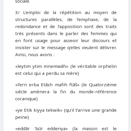
sociale.
3/ L'emploi de la répétition au moyen de
structures parallèles, de l'emphase, de la
redondance et de l'apposition sont des traits
très présents dans le parler des femmes qui
en font usage pour asseoir leur discours et
insister sur le message q'elles veulent délivrer.
Ainsi, nous avons :
«leytim ytim mnemwāh» (le véritable orphelin
est celui qui a perdu sa mère)
«l’ern erba Etāsh mafih ftāš» (le Quatorzième
siècle amènera la fin du monde-référence
coranique)
«ye Etik kiyya tekwik» (qu’il t’arrive une grande
peine)
«eddār ’būr eddenya» (la maison est le