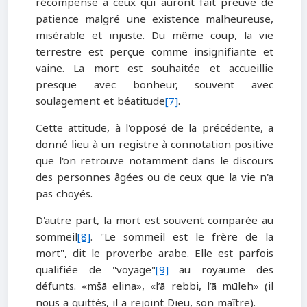
récompense à ceux qui auront fait preuve de
patience malgré une existence malheureuse,
misérable et injuste. Du même coup, la vie
terrestre est perçue comme insignifiante et
vaine. La mort est souhaitée et accueillie
presque avec bonheur, souvent avec
soulagement et béatitude
[7]
.
Cette attitude, à l'opposé de la précédente, a
donné lieu à un registre à connotation positive
que l'on retrouve notamment dans le discours
des personnes âgées ou de ceux que la vie n'a
pas choyés.
D'autre part, la mort est souvent comparée au
sommeil
[8]
. "Le sommeil est le frère de la
mort", dit le proverbe arabe. Elle est parfois
qualifiée de "voyage"
[9]
au royaume des
défunts. «mšā elina», «l’ā rebbi, l’ā mūleh» (il
nous a quittés, il a rejoint Dieu, son maître).