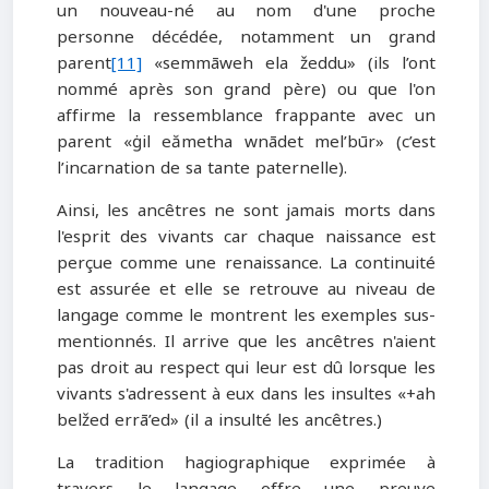
un nouveau-né au nom d'une proche
personne décédée, notamment un grand
parent
[11]
«semmāweh ela žeddu» (ils l’ont
nommé après son grand père) ou que l'on
affirme la ressemblance frappante avec un
parent «ġil eămetha wnādet mel’būr» (c’est
l’incarnation de sa tante paternelle).
Ainsi, les ancêtres ne sont jamais morts dans
l'esprit des vivants car chaque naissance est
perçue comme une renaissance. La continuité
est assurée et elle se retrouve au niveau de
langage comme le montrent les exemples sus-
mentionnés. Il arrive que les ancêtres n'aient
pas droit au respect qui leur est dû lorsque les
vivants s'adressent à eux dans les insultes «+ah
belžed errā’ed» (il a insulté les ancêtres.)
La tradition hagiographique exprimée à