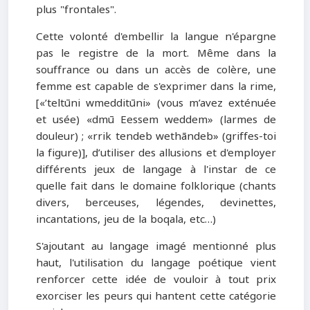
plus "frontales".
Cette volonté d'embellir la langue n'épargne
pas le registre de la mort. Même dans la
souffrance ou dans un accès de colère, une
femme est capable de s'exprimer dans la rime,
[«’teltūni wmedditūni» (vous m’avez exténuée
et usée) «dmū Eessem weddem» (larmes de
douleur) ; «rrik tendeb wethāndeb» (griffes-toi
la figure)], d’utiliser des allusions et d'employer
différents jeux de langage à l'instar de ce
quelle fait dans le domaine folklorique (chants
divers, berceuses, légendes, devinettes,
incantations, jeu de la boqala, etc…)
S'ajoutant au langage imagé mentionné plus
haut, l'utilisation du langage poétique vient
renforcer cette idée de vouloir à tout prix
exorciser les peurs qui hantent cette catégorie