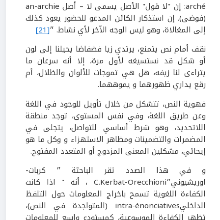
arché: إن "لا قول" الأصل يسمى لا – أصل an-archie
(فوضى). إن استذكار الكائن المدعو للحضور يعود كذلك
إلى المغالاة، وهو ليس الوجه الآخر لأي نشاط. ״
[21]
نقف أمام نص يتمنع، يرتدي زيا فضفاضا يحيلنا إلى لون
أو شكل قد نستسيغه لأول مرة، إلا أنه سرعان ما
يتراءى لنا زيفه، هل هي تموجات للألوان والظلال، أم
رقع يداري ظهورهما و يموههما.
فهوية النص، تتشكل من خلال تأويل للوجود في اللغة
وعن طريق اللغة، وفي نفس المستوى، توجد منطقة
اللاتحديد، وهو شرط أساسي للتواصل، يتجلى في
المضمرات والتضمينات ومظاهر الاستهزاء و وكل ما هو
إيحائي، مشكلين المعنى المزدوج أو المتعدد المفتوح.
و في هذا الصدد تقر الباحثة ״ كربات-
اوريشيوني״C.Kerbat-Orecchioni ، أنه " اذا كانت
الكفاءة اللغوية تسمح باخراج المعلومات حول التلفظ
الداخليintra-énonciatives (المتواجدة في النص)،
تظهر الكفاءة الموسوعية، كمستودع واسع للمعلومات