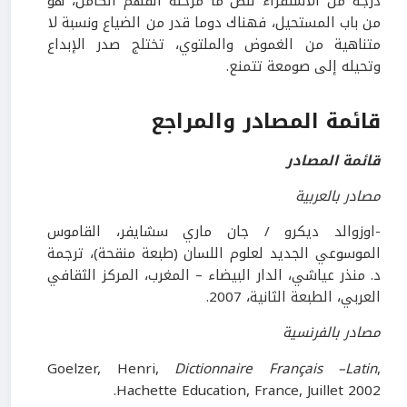
درجة من الاستقراء لنص ما مرحلة الفهم الكامل، هو
من باب المستحيل، فهناك دوما قدر من الضياع ونسبة لا
متناهية من الغموض والملتوي، تختلج صدر الإبداع
وتحيله إلى صومعة تتمنع.
قائمة المصادر والمراجع
قائمة المصادر
مصادر بالعربية
-اوزوالد ديكرو / جان ماري سشايفر، القاموس
الموسوعي الجديد لعلوم اللسان (طبعة منقحة)، ترجمة
د. منذر عياشي، الدار البيضاء – المغرب، المركز الثقافي
العربي، الطبعة الثانية، 2007.
مصادر بالفرنسية
Goelzer, Henri,
Dictionnaire Français –Latin
,
Hachette Education, France, Juillet 2002.