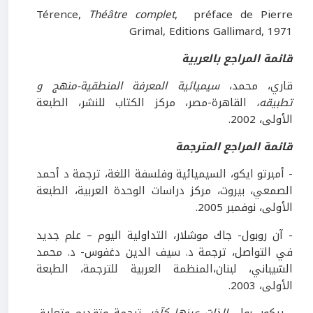
Térence,
Théâtre complet
, préface de Pierre
Grimal, Editions Gallimard, 1971
قائمة المراجع بالعربية
قاري، محمد،
سيميائية المعرفة المنطقية
-
منهج و
تطبيقه،
القاهرة-مصر، مركز الكتاب للنشر، الطبعة
الأولى، 2002.
قائمة المراجع المترجمة
- أمبرتو ايكو، السيميائية وفلسفة اللغة، ترجمة د أحمد
الصمعي، بيروت، مركز دراسات الوحدة العربية، الطبعة
الأولى، نوفمبر 2005.
- آن روبول- جاك موشلار، التداولية اليوم – علم جديد
في التواصل، ترجمة د. سيف الدين دغفوس- د. محمد
الشيباني، لبنان،المنظمة العربية للترجمة، الطبعة
الأولى، 2003.
- ريكور، بول،
الذات عينها كآخر
، ترجمة وتقديم وتعليق