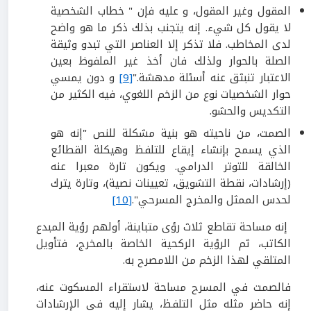
المقول وغير المقول، و عليه فإن " خطاب الشخصية
لا يقول كل شيء. إنه يتجنب بذلك ذكر ما هو واضح
لدى المخاطب. فلا تذكر إلا العناصر التي تبدو وثيقة
الصلة بالحوار ولذلك فان أخذ غير الملفوظ بعين
الاعتبار تنبثق عنه أسئلة مدهشة."
[9]
و دون يمسي
حوار الشخصيات نوع من الزخم اللغوي، فيه الكثير من
التكديس والحشو.
الصمت، من ناحيته هو بنية مشكلة للنص "إنه هو
الذي يسمح بإنشاء إيقاع للتلفظ وهيكلة القطائع
الخالقة للتوتر الدرامي. ويكون تارة معبرا عنه
(إرشادات، نقطة التشويق، تعيينات نصية)، وتارة يترك
لحدس الممثل والمخرج المسرحي".
[10]
إنه مساحة تقاطع ثلاث رؤى متباينة، أولهم رؤية المبدع
الكاتب، ثم الرؤية الركحية الخاصة بالمخرج، فتأويل
المتلقي لهذا الزخم من اللامصرح به.
فالصمت في المسرح مساحة لاستقراء المسكوت عنه،
إنه حاضر مثله مثل التلفظ، يشار إليه في الإرشادات