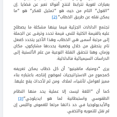
بعبارات لغوية تترابط لتنتج أقوالا تعبر عن قضايا .إن
״القول״ التام من حيث هو ״تمثيل للفكر״ هو ״ما
يمكن نقله عن طريق الخطاب״.
[2]
تجتمع الدلالات الجزئية فيما بينها مشكلة ما يصطلح
عليه بالقيمة الكلية للنص، قيمة تحدد وترقى عن الجملة
إلى مرتبة أسمى هي الخطاب، وهذا الأخير يتحدد كفعل
تام يتحقق من خلال وضعية يحددها مشاركون، مكان
وزمان، وهنا تتحقق النقلة النوعية من علم الألسنية إلى
الدراسات السيميائية فالدلالية.
يرى
"
دومنيك مانقينيو" أن كل خطاب يمكن تعريفه
كمجموع من الاستراتيجيات لموضوع إنتاجه، باعتباره بناء
مميز لعوامل، لأشياء، لملاك ومن ثم لأحداث يقع عليها.
كما أن ״اللغة ليست إلا عملية يحد منها النظام
الطقوسي واستبطانية لما هو ايديلوجي״
[3]
والأيديولوجيا في حد ذاتها مرتعا للغموض واللبس إن
لم نقل للتمويه والتخفي.