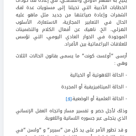
يتيح به الفهم الأولي والسطحي، في إعادة فك كودات
الخطابات الأدبية التي تحيلنا إلى مستويات عدة لفك
الشفرات وإعادة صياغتها من جديد مثل ماهو عليه
الحال في التعابير المجازية، الاستعارة، الأسلوب
الهزلي.. الخ. ناهيك عن أفعال الكلام والتضمينات
الموجودة في الحوار العادي اليومي، التي تؤسس
للعلاقات البراغماتية بين الأفراد.
أرسى ״أوغست كونت״ ما يسمى بقانون الحالات الثلاث
وهي :
- الحالة اللاهوتية أو الخيالية
- الحالة الميتافيزيقية أو المجردة
- الحالة العلمية أو الوضعية.
[4]
وذلك لأجل حصر و تفسير مسار واتجاه العقل الإنساني
الذي يتجلى عبر جسوره اللسانية واللغوية.
و قد تطور الأمر على يد كل من ״سبربر״ و ״ولسن ״في