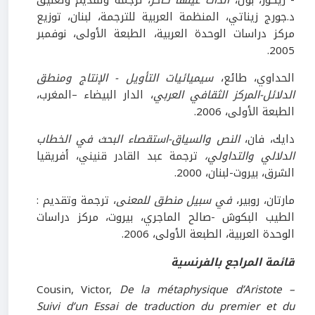
د.جورج زيناتي، المنظمة العربية للترجمة، لبنان، توزيع
مركز دراسات الوحدة العربية، الطبعة الأولى، نوفمبر
2005.
الحداوي، طائع،
سيميائيات التأويل - الإنتاج ومنطق
الدلائل-المركز الثقافي العربي
، الدار البيضاء –المغرب،
الطبعة الأولى، 2006.
دايك، فان،
النص والسياق-استقصاء البحث في الخطاب
الدلالي والتداولي،
ترجمة عبد القادر قنيني، أفريقيا
الشرق، بيروت-لبنان، 2000.
مارتان، روبير،
في سبيل منطق للمعنى
، ترجمة وتقديم :
الطيب البكوش -صالح الماجري، بيروت، مركز دراسات
الوحدة العربية، الطبعة الأولى، 2006.
قائمة المراجع بالفرنسية
Cousin, Victor,
De la métaphysique d’Aristote –
Suivi d’un Essai de traduction du premier et du