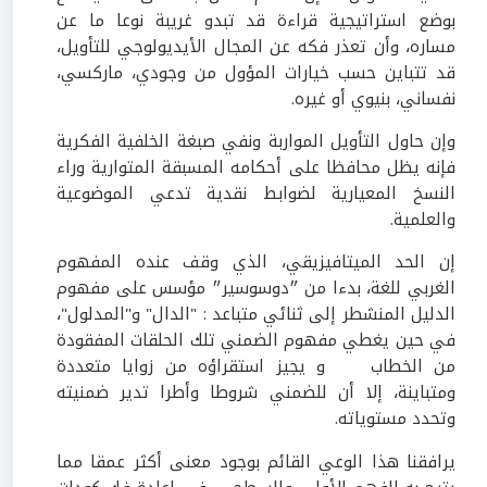
بوضع استراتيجية قراءة قد تبدو غريبة نوعا ما عن
مساره، وأن تعذر فكه عن المجال الأيديولوجي للتأويل،
قد تتباين حسب خيارات المؤول من وجودي، ماركسي،
نفساني، بنيوي أو غيره.
وإن حاول التأويل المواربة ونفي صبغة الخلفية الفكرية
فإنه يظل محافظا على أحكامه المسبقة المتوارية وراء
النسخ المعيارية لضوابط نقدية تدعي الموضوعية
والعلمية.
إن الحد الميتافيزيقي، الذي وقف عنده المفهوم
الغربي للغة، بدءا من ״دوسوسير״ مؤسس على مفهوم
الدليل المنشطر إلى ثنائي متباعد : "الدال" و"المدلول"،
في حين يغطي مفهوم الضمني تلك الحلقات المفقودة
من الخطاب و يجيز استقراؤه من زوايا متعددة
ومتباينة، إلا أن للضمني شروطا وأطرا تدير ضمنيته
وتحدد مستوياته.
يرافقنا هذا الوعي القائم بوجود معنى أكثر عمقا مما