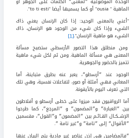
الوحدة الموضوعية ״لمعنى״ الكلمات على الجوهر أو
الماهية " ousia" أو كما يسميها أيضا "to ti esti".
"أعني بالمعنى الوحيد: إذا كان الإنسان يعني ذاك
الشيء وإذا كان شيء من الوجود هو الإنسان، ذاك
الشيء هو ماهية الإنسان".
[1]
ومن منطلق هذا التصور الأرسطي ستصبح مسألة
المعنى هي مسألة الماهية. ومن ثم لكل شيء ماهية
تتميز بالحضور والجوهرية.
الوجود عند ״أرسطو״، يعبر عنه بطرق متباينة، أما
المعاني فهي أمثلة أو صور، لتفاعلات نفسية، وهي تلك
التي تعرف اليوم بالأيقونة.
أما الرواقيون فقد ميزوا على خطى أرسطو و أفلاطون
بين ״العبارة״ و״المضمون״ و ״المرجع״، كما طرحوا
الإشــكـال القـائـم بين ״المضمون״ و״القول״، مقسمين
״الأقوال״ إلى ״تامة״ و״غير تامة ״.
״فالمضامين هي إذن عناصر غير مادية يتم البيان عنها