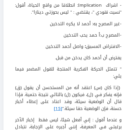
- اشراك Implication: انطلاقا من واقع الحياة، أقول:
"نسيت نقودي "، يقتضي : " ليس بحوزتي دينارا".
-غير المصرح به: أحمد لا يكره التدخين
-المصرح ب:أ حمد يحب التدخين
-الافتراض المسبق
:
واصل أحمد التدخين
يفترض أن أحمد كان يدخن من قبل.
" تتمثل الحركة الفكرية المنتجة للقول المضمر فيما
يلي:
(إذا كان (س) اعتقد أنه من المستحسن أن يقول (ق)
فإنه يفكر في (ل)، فيكون (ل) بالتالي نتيجة حتمية. فإذا
قال أن الوضعية سيئة، وقد اعتاد على إعطاء أخبار
حسنة، فإن الوضعية حقا سيئة."
[15]
و عندما أقول : إني أفعل شيئا، ليس فقط إخبار الآخر
برغبتي في المعرفة، إنني أجبره على الإجابة، نتبادل