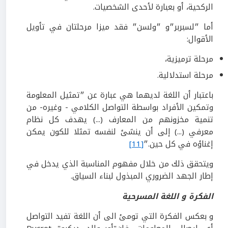
الركحية، أو بعبارة لأحدى الشخصيات.
أما ״لسبربر״و ״ولسن״ فقد ميزا مرحلتان في تأويل
الأقوال:
مرحلة ترميزية،
مرحلة استدلالية.
باعتبار أن اللغة لديهما هي عبارة عن ״تمثيل المعلومة
وتمكين الأفراد بواسطة التواصل الكلامي - وغيره- من
تنمية مخزونهم من المعارف (...) يهدف كل نظام
معرفي (...) إلى أن ينشئ لنفسه تمثلا للكون يمكن
إغناؤه في كل حين.״
[11]
ويتحقق ذلك من خلال مفهوم المناسبة الذي يدخل في
إطار الجهد الضروري المبذول لبناء السياق.
الفكرة و اللغة المسرحية
و بعكس الفكرة التي تومئ الى أن اللغة تفيد التواصل