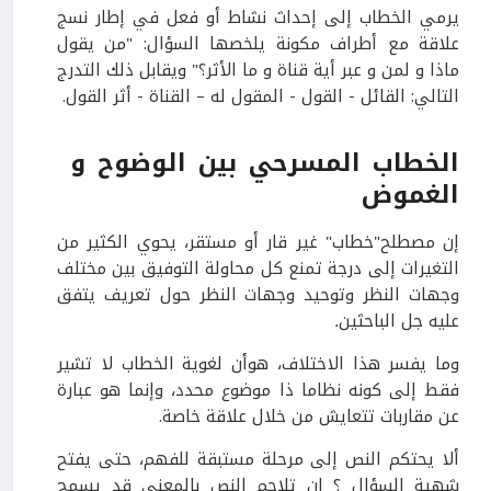
يرمي الخطاب إلى إحداث نشاط أو فعل في إطار نسج
علاقة مع أطراف مكونة يلخصها السؤال: "من يقول
ماذا و لمن و عبر أية قناة و ما الأثر؟" ويقابل ذلك التدرج
التالي: القائل - القول - المقول له – القناة - أثر القول.
الخطاب المسرحي بين الوضوح و
الغموض
إن مصطلح"خطاب" غير قار أو مستقر، يحوي الكثير من
التغيرات إلى درجة تمنع كل محاولة التوفيق بين مختلف
وجهات النظر وتوحيد وجهات النظر حول تعريف يتفق
عليه جل الباحثين
.
وما يفسر هذا الاختلاف، هوأن لغوية الخطاب لا تشير
فقط إلى كونه نظاما ذا موضوع محدد، وإنما هو عبارة
عن مقاربات تتعايش من خلال علاقة خاصة.
ألا يحتكم النص إلى مرحلة مستبقة للفهم، حتى يفتح
شهية السؤال ؟ إن تلاحم النص بالمعنى قد يسمح