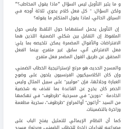
و ما يثير التأويل ليس السؤال ״ماذا يقول المخاطب؟״
ولكن السؤال: " كل فعل كلام يحوي ثلاثة أوجه في
السياق الحالي، لماذا يقول المتكلم ما يقوله؟
إن التأويل يحمل استفهاما حول التلفظ وليس حول
الملفوظ. إن التقابل بين شكلي الضمنية اللذين هما
الافتراضات والأقوال المضمرة يمكن تلخيصه بما يلي:
فعل الافتراض آني، سابق غير متفرع، بينما الفعل
المحقق عن طريق القول المضمر فعل متفرع.
والمسرح الحديث هو مرتع لإستراتيجية الخطاب الضمني،
وإن كان الكلاسيكيون الفرنسيون يلحون على وضوح
العبارة وجلائها، فإن "موليير" على سبيل المثال وليس
الحصر كان يخرج عن القاعدة بما تقذف به شخصية
الخادمة "دورين" في مسرحية "طرطوف" في تهكمها
من السيد "أراغون" أوالمراوغ "طرطوف"، سخرية مطعمة
وزاخرة بالتضمينات.
كما أن النظام الإيمائي للتمثيل يفتح الباب على
مصراعيه لقراءات زاخرة للخطاب الضمني، وربرتوار مسرح