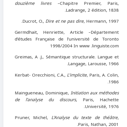
douzième livres
–Chapitre Premier, Paris,
Ladrange, 2 édition, 1838.
Ducrot, O.,
Dire et ne pas dire
, Hermann, 1997.
Germdhait, Henriette, Article –Département
d’études Française de l’université de Toronto
1998/2004 In www .linguiste.com
Greimas, A .J., Sémantique structurale. Langue et
Langage, Larousse, 1966.
Kerbat- Orecchioni, C.A.,
L’implicite
, Paris
,
A. Colin,
1986.
Maingueneau, Dominique,
Initiation aux méthodes
de l’analyse du discours
, Paris, Hachette
Université, 1976.
Pruner, Michel,
L’Analyse du texte de théâtre
,
Paris, Nathan, 2001.