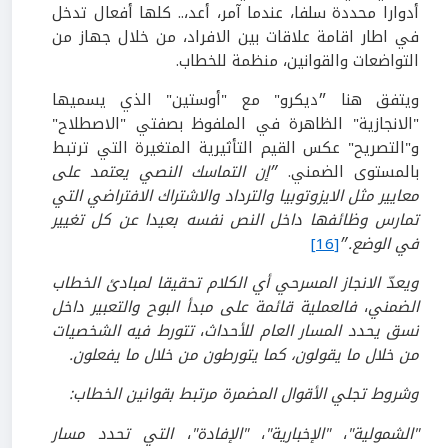
أدوارا محددة سلفا، عندما آمر، أعد،.. كلها أفعال تدخل
في اطار اقامة علاقات بين الافراد، من خلال جهاز من
التواضعات والقوانين، منظمة للخطاب.
ويتفق هنا ״ديكرو" مع "أوستين" الذي يسميها
"الانجازية" الظاهرة في الملفوظ بصفتي "الاصطلاح"
و"التصريح" عكس القيم التأثيرية المتغيرة التي ترتبط
بالمستوى الضمني.
״
إن التماسك النصي يعتمد على
معايير مثل الايزوتوبيا والترداد والاشتراك الافتراضي التي
تمارس وظائفها داخل النص نفسه بعيدا عن كل تغيير
في الوضع.
״
[16]
ويعدّ الانجاز المسرحي أي الكلام تحقيقا لمبادئ الخطاب
الضمني
،
فالعملية قائمة على مبدأ البوح والتعبير داخل
نسق يحدد المسار العام للأحداث
،
تتورط فيه الشخصيات
من خلال ما يقولون، كما يتورطون من خلال ما يفعلون.
وشروط تجلي الأقوال المضمرة مرتبط بقوانين الخطاب:
"الشمولية"
،
"الإخبارية"
،
"الإفادة"
،
التي تحدد مسار