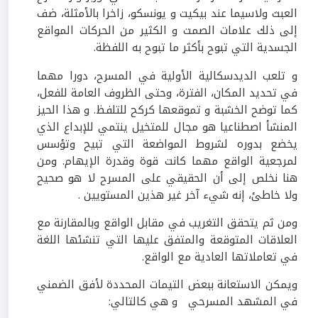
العبث ولاسيما عند بيكيت و يونسكو، زاخرا بالأمثلة، ضف
إلى ذلك علامات الصمت و الكثير من الحركات المواقع
الجسدية التي تبوح بأكثر ما تبوح به اللفظة.
و تلعب الديدسكالية الأولية في المسرح، دورا مهما
في تحديد المكان، الفترة، وحتى الظروف العامة للفعل،
كما توضح الخشبة و تموقعها كركح للتلفظ. و هذا الحيز
المنشأ اصطناعيا هو مجال للمتخيل ينتمي للإبداع الذي
يخضع بدوره لشروط المواضعة التي تبيح وتؤسس
لمرجعية الواقع مهما كانت قوة وقدرة الإيهام. ومن
هنا نخلص إلى أن الحقيقي على المسرح لا هو صحيح
ولا خاطئ، إنه شيء آخر غير هذين المستويين .
ومن ثم يتحقق التغريب في مقابل الواقع وبالمقارنة مع
العلاقات المتوقعة والمتفق عليها التي تنشئها اللغة
في تعاملاتها العادية مع الواقع.
ويمكن الاستعانة ببعض التيمات المحددة لأفق الضمني
في المشهد المسرحي و هي كالتالي: