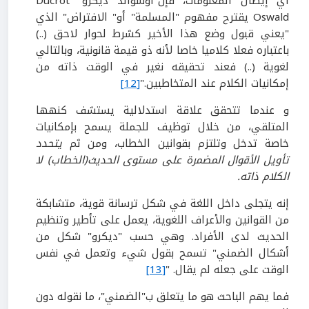
أي إيصال المعلومات، فإن"أوسوالد ديكرو" Ducrot
Oswald يقترح مفهوم "المسلمة" أو" الافتراض" الذي
"يعني قبول وضع هذا الأخير كشرط لحوار لاحق (..)
باعتباره فعلا كلاميا خاصا لأنه ذو قيمة قانونية، وبالتالي
لغوية (..) فعند تحقيقه نغير في الوقت ذاته من
إمكانيات الكلام عند المتخاطبين."
[12]
و عندما تتحقق علاقة استدلالية يستشف كنهها
المتلقي، من خلال توظيف للجملة يسمح بإمكانيات
خاصة تدخل وتلتزم بقوانين الخطاب، ومن ثم
يتحدد
تأويل الأقوال المضمرة على مستوى الحديث(الخطاب) لا
الكلام ذاته.
إنه يتجلى داخل اللغة في شكل ترسانة قوية، متشابكة
من القوانين والأعراف اللغوية، يعمل على تأطير وتنظيم
الحديث لدى الأفراد. وهي حسب "ديكرو" شكل من
أشكال الضمني" تسمح بقول شيء وتعمل في نفس
الوقت على جعله لم يقال. "
[13]
فما يهم الباحث هو ما يتعلق ب"الضمني"، ما نقوله دون