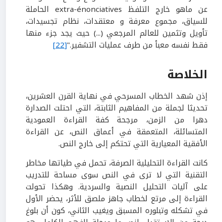
عن ماهو خارج التلفظ extra-énonciatives الحاملة
للسياق، مجموع معرفة و معتقدات، نظام تجسيدات،
تأويل وتثمين للعالم المرجعي (...) حيث يجد جزء منها
فقط نفسه معبأ من طرف عمليات التشفير."
[22]
الخلاصة
إذن شهد الخطاب المسرحي في نهاية القرن العشرين،
تحديثا لجملة من المفاهيم الثابتة، التي احتلت الصدارة
دهرا من الزمن، مرجحة كفة القراءة العمودية
المتسائلة، المتعمقة في أعماق النص، عن القراءة
الأفقية المعيارية التي تحتكم إلى خارج النص.
كانت القراءة التحليلية الصرفة، تحمل في طياتها مخاطر
التقنية التي لا ترى في النص سوى مساحة للتدريب
على آليات التحليل النصية والسردية. وهكذا تحولت
القراءة إلى مرتع لخطاب جاهز ملصق للأثر، يحضر الأول
في تشكله وتبلوره المسبق ويغيب الثاني، كون أن بلوغ