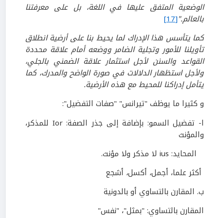
الوضعية المتفق عليها في اللغة، بل على معرفتنا
بالعالم."
[17]
كما يتأسس هذا الإدراك لما يحيط بنا على أرضية انطلاق
تأويلنا للأمور وتجلية الضامر ووضعه أمام علاقة محددة
القواعد والسنن لأجل استثمار علاقة الضمني بالجلي،
ولأجل استظهار الدلالات في صورة الواضح والمدرك، كما
يتأمل إدراكنا للمحيط مع هذه الأرضية.
و كثيرا ما يوظف "تيرانس" "صفات التفضيل":
ا- تفضيل السمو: بإضافة إلى جذر الصفة: Ior للمذكر،
والمؤنث
المحايد: ius لا مذكر ولا مؤنث.
أكثر علما، أجمل
،
أكسل
،
أشجع
ب. المقارن بالتساوي أو بالدونية
المقارن بالتساوي: "بمثل"، "نفس"