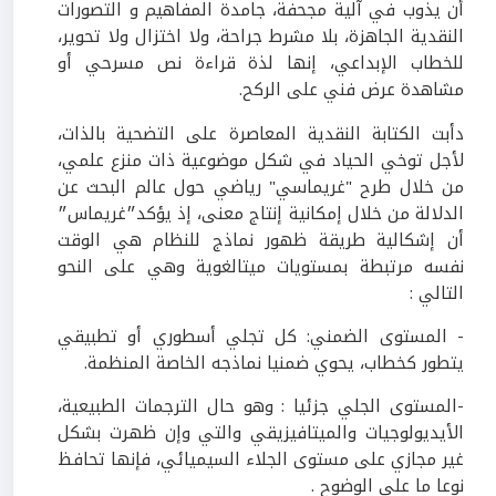
أن يذوب في آلية مجحفة، جامدة المفاهيم و التصورات
النقدية الجاهزة، بلا مشرط جراحة، ولا اختزال ولا تحوير،
للخطاب الإبداعي، إنها لذة قراءة نص مسرحي أو
مشاهدة عرض فني على الركح.
دأبت الكتابة النقدية المعاصرة على التضحية بالذات،
لأجل توخي الحياد في شكل موضوعية ذات منزع علمي،
من خلال طرح "غريماسي" رياضي حول عالم البحث عن
الدلالة من خلال إمكانية إنتاج معنى، إذ يؤكد״غريماس״
أن إشكالية طريقة ظهور نماذج للنظام هي الوقت
نفسه مرتبطة بمستويات ميتالغوية وهي على النحو
التالي :
- المستوى الضمني: كل تجلي أسطوري أو تطبيقي
يتطور كخطاب، يحوي ضمنيا نماذجه الخاصة المنظمة.
-المستوى الجلي جزئيا : وهو حال الترجمات الطبيعية،
الأيديولوجيات والميتافيزيقي والتي وإن ظهرت بشكل
غير مجازي على مستوى الجلاء السيميائي، فإنها تحافظ
نوعا ما على الوضوح .