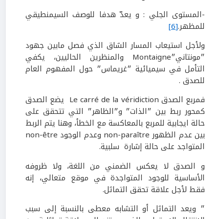
-المستوى الجلي : و يعدّ هدفا للوصف السيمنطيقي
للمظهر.
[6]
ولأجل استيعاب المسار الشاق الذي فصل مابين جهود
״مونتاني״Montaigne والمنظرين الحاليين، يكفي
التأمل في سيميائية ״غريماس״ حول المفهوم العام
للصدق .
فمربع الصدق Le carré de la véridiction يضع الصدق
كمحور ربط بين ״الذات״ و״الظاهر״ التي تتحقق على
حالة ايجابية للمربع بالمعاكسة مع الخطأ، وهنا يتم الربط
بين عدم الظهور non-paraître وعدم الوجود non-être
المتواجد على حالة إشارة سلبية.
و الصدق لا يعكس الضمني من اللغة، ولا ظروفه
الأساسية للوجود المتواجدة في موقع متعالي، إنه
فقط لأجل علاقة تحقق التماثل.
״ ويعد التماثل أو التشابه معطى بالنسبة إلى سبب