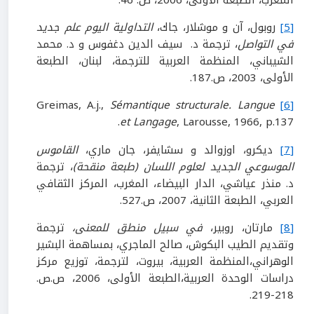
المغرب، الطبعة الأولى، 2006، ص. 46.
[5]
روبول، آن و موشلار، جاك،
التداولية اليوم علم جديد
في التواصل
، ترجمة د. سيف الدين دغفوس و د. محمد
الشيباني، المنظمة العربية للترجمة، لبنان، الطبعة
الأولى، 2003، ص.187.
Sémantique structurale. Langue
Greimas, A.j.,
[6]
et Langage
, Larousse, 1966, p.137.
[7]
ديكرو، اوزوالد و سشايفر، جان ماري،
القاموس
الموسوعي الجديد لعلوم اللسان (طبعة منقحة)
، ترجمة
د. منذر عياشي، الدار البيضاء، المغرب، المركز الثقافي
العربي، الطبعة الثانية، 2007، ص.527.
[8]
مارتان، روبير،
في سبيل منطق للمعنى،
ترجمة
وتقديم الطيب البكوش، صالح الماجري، بمساهمة البشير
الوهراني،المنظمة العربية، بيروت، لترجمة، توزيع مركز
دراسات الوحدة العربية،الطبعة الأولى، 2006، ص.ص.
218-219.