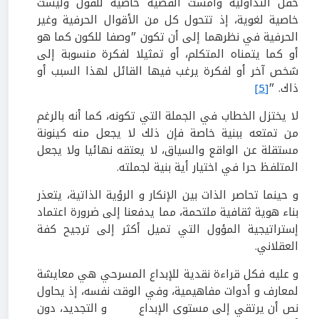
حقل التداولية وأمست القضية خاصية للقول وليست
خاصية لغوية، إذ تتحول كل من الأقوال الحرفية وغير
الحرفية في نظرهما إلى أن تكون ״وصفا للكون كما هو
أو كما يتمناه المتكلم، أو تمثيلا لفكرة منسوبة إلى
شخص آخر أو لفكرة يرغب فيها القائل لهذا السبب أو
ذاك. ״
[5]
لا يختزل الخطاب في الجملة التي تكونه، كما أنه بالرغم
من تمتعه ببنية خاصة فإن ذلك لا يجعل منه كينونة
مستقلة عن الواقع والسياق، لا يعتقه نهائيا ولا يجعل
المتلفظ حرا في اختيار أية بنية لجملته.
و حينما تحاصر الذات بين الإنكار و الرؤية الذاتية، يتعذر
بناء هوية ثقافية ملتحمة، مما يدفعنا إلى ضرورة اعتماد
إستراتيجية المؤول التي تميل أكثر إلى ترجيح كفة
العقلاني.
و عليه فكل قراءة نقدية للإبداع المسرحي هي معايشة
لمعارف و أدوات مفاهيمية، وفي الوقت نفسه، إذ يحاول
نص أن يرتقي إلى مستوى الإبداع و التجديد، دون