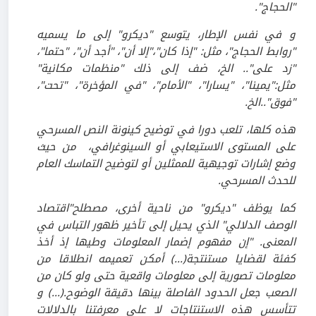
"الحجاج".
و في نفس الإطار، يتوسع "ديكرو" إلى ما يسميه
"روابط الحجاج"، مثل: "إذا كان"،"إلا أن"، "أجد أن"، "حتما"،
"زد على".. الخ، ضف إلى ذلك "منظمات مكانية"
مثل:"يمينا"، "يسارا"، "الأمام"، "في المؤخرة"، "تحت"،
"فوق"..الخ.
هذه كلها، تلعب دورا في توضيح كينونة النص المسرحي
على المستوى الاستيعابي أو السينوغرافي، من حيث
وضع إشارات
توجيهية للممثلين أو لتوضيح التماسك العام
للحدث المسرحي.
كما يوظف "ديكرو" من ناحية أخرى، مصطلح"اقتصاد
الوصف الدلالي" الذي يحيل إلى تأخير ظهور التباس في
المعنى. "إن مفهوم إضمار المعلومات وطيها إذ أخذ
كفئة لقضايا مستنتجة(...) أمكن تعميمه انطلاقا من
معلومات تصورية إلى معلومات واقعية حتى ولو كان من
الصعب جعل الحدود الفاصلة بينها دقيقة الوضوح.(...) و
تتأسس هذه الاستنتاجات لا على معرفتنا بالدلالات