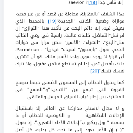
إنه قاس جدا saevior i"
[18]
هذا الشغف "بالمقارنة
،
محاولة عن قصد أو عن غير قصد
،
موازاة وضعية الكاتب "الجديدة"
[19]
بالمحيط الذي
يعيش فيه
،
إنه دائم البحث عن تأكيد هذا "التوازي" إن
لم نقل"التفاضل
،
كلمات عالقة
،
راسبة في وعي الكاتب
مثل"البيع"
،
"الشراء"
،
"الأسير" تتكرر مرارا في حوارات
الخدم
،
يقول "بارمينون" لسيده" فيدريا" : Parménon:
أي قرار! لا يوجد سوى واحد لأسير مثلك، هو أن تشتري
ذاتك بأفضل ثمن، إذا لم تستطع فبثمن مقبول
،
ولا تترك
نفسك تنهك"
[20]
.
كما يتحول الخطاب إلى المستوى الضمني حينما تتوسع
الفجوة التي تجمع بين ״التحديد״و״المسخ״ في
المشترك بين إطار غياب السياق المرسل والمتلقي.
و لا مجال لانفتاح مداركنا عن العالم إلا باستقبال
الإحالات اللاظاهرية و اللاوصفية للخطاب أو ما
يسميه ״ بول ريكور ب״إحالات الأداء الشعري״، إذ يقول:
״(...) إن الأمر يعود إلى ما تحت كل بداية، كل أصل