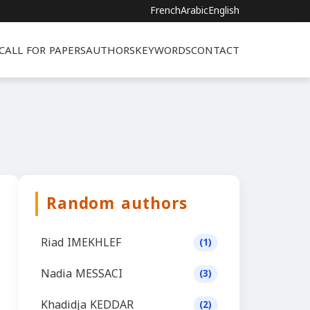
French
Arabic
English
CALL FOR PAPERS
AUTHORS
KEYWORDS
CONTACT
Random authors
Riad IMEKHLEF
(1)
Nadia MESSACI
(3)
Khadidja KEDDAR
(2)