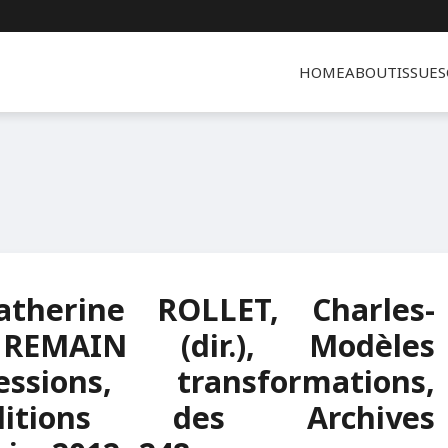
HOME
ABOUT
ISSUES
therine ROLLET, Charles-
EMAIN (dir.), Modèles
essions, transformations,
ditions des Archives