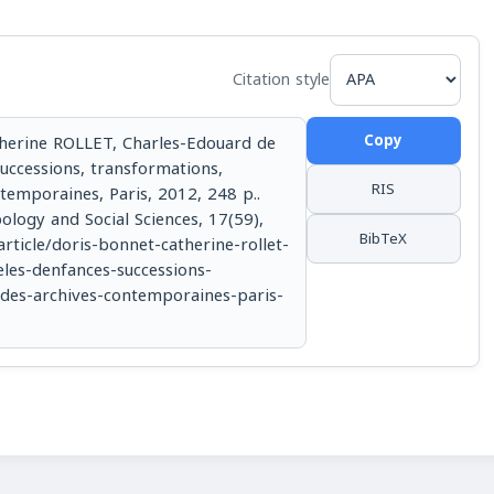
Citation style
Copy
herine ROLLET, Charles-Edouard de
uccessions, transformations,
RIS
temporaines, Paris, 2012, 248 p..
ology and Social Sciences, 17(59),
BibTeX
article/doris-bonnet-catherine-rollet-
les-denfances-successions-
-des-archives-contemporaines-paris-