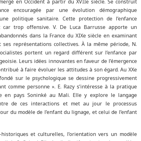
mergé en Occident à partir du XVIIe siècle. Se construit
fance encouragée par une évolution démographique
ne politique sanitaire. Cette protection de l’enfance
at car trop offensive. V. De Luca Barrusse apporte un
 abandonnés dans la France du XIXe siècle en examinant
 ses représentations collectives. À la même période, N.
ialistes portent un regard différent sur l’enfance par
eoisie. Leurs idées innovantes en faveur de l’émergence
contribué à faire évoluer les attitudes à son égard. Au XXe
t fondé sur le psychologique se dessine progressivement
ant comme personne ». E. Razy s’intéresse à la pratique
e en pays Soninké au Mali. Elle y explore le langage
ntre de ces interactions et met au jour le processus
utour du modèle de l’enfant du lignage, et celui de l’enfant
historiques et culturelles, l’orientation vers un modèle