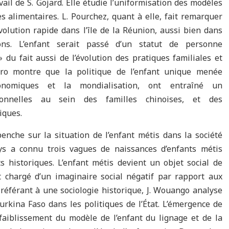
vail de S. Gojard. Elle étudie l’uniformisation des modèles
s alimentaires. L. Pourchez, quant à elle, fait remarquer
volution rapide dans l’île de la Réunion, aussi bien dans
ons. L’enfant serait passé d’un statut de personne
» du fait aussi de l’évolution des pratiques familiales et
arro montre que la politique de l’enfant unique menée
nomiques et la mondialisation, ont entraîné un
onnelles au sein des familles chinoises, et des
tiques.
penche sur la situation de l’enfant métis dans la société
ys a connu trois vagues de naissances d’enfants métis
historiques. L’enfant métis devient un objet social de
t chargé d’un imaginaire social négatif par rapport aux
 référant à une sociologie historique, J. Wouango analyse
urkina Faso dans les politiques de l’État. L’émergence de
ffaiblissement du modèle de l’enfant du lignage et de la