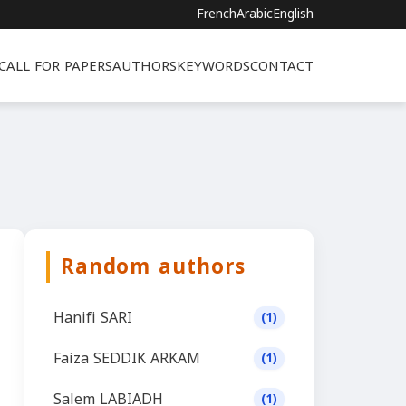
French
Arabic
English
CALL FOR PAPERS
AUTHORS
KEYWORDS
CONTACT
Random authors
Hanifi SARI
(1)
Faiza SEDDIK ARKAM
(1)
Salem LABIADH
(1)