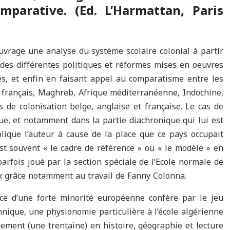
mparative. (Ed. L’Harmattan, Paris
rage une analyse du système scolaire colonial à partir
n des différentes politiques et réformes mises en oeuvres
és, et enfin en faisant appel au comparatisme entre les
e français, Maghreb, Afrique méditerranéenne, Indochine,
e colonisation belge, anglaise et française. Le cas de
ue, et notamment dans la partie diachronique qui lui est
ique l’auteur à cause de la place que ce pays occupait
est souvent « le cadre de référence » ou « le modèle » en
 parfois joué par la section spéciale de l’Ecole normale de
 grâce notamment au travail de Fanny Colonna.
nce d’une forte minorité européenne confère par le jeu
thnique, une physionomie particulière à l’école algérienne
ement (une trentaine) en histoire, géographie et lecture