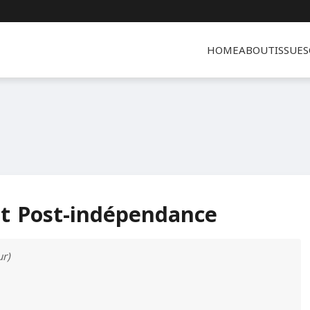
HOME
ABOUT
ISSUES
 et Post-indépendance
ur)