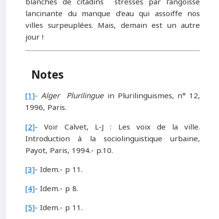
blanches de citadins stressés par l’angoisse
lancinante du manque d’eau qui assoiffe nos
villes surpeuplées. Mais, demain est un autre
jour !
Notes
[1]
-
Alger Plurilingue
in Plurilinguismes, n° 12,
1996, Paris.
[2]
- Voir Calvet, L-J : Les voix de la ville.
Introduction à la sociolinguistique urbaine,
Payot, Paris, 1994.- p.10.
[3]
- Idem.- p 11.
[4]
- Idem.- p 8.
[5]
- Idem.- p 11.