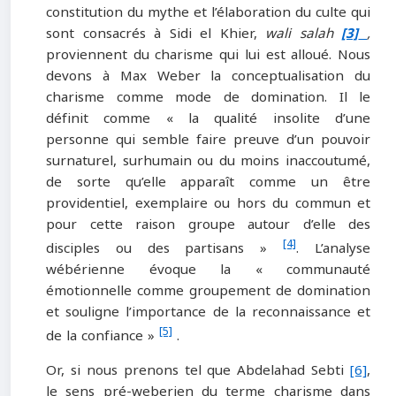
constitution du mythe et l’élaboration du culte qui
sont consacrés à Sidi el Khier,
wali salah
[3]
,
proviennent du charisme qui lui est alloué. Nous
devons à Max Weber la conceptualisation du
charisme comme mode de domination. Il le
définit comme « la qualité insolite d’une
personne qui semble faire preuve d’un pouvoir
surnaturel, surhumain ou du moins inaccoutumé,
de sorte qu’elle apparaît comme un être
providentiel, exemplaire ou hors du commun et
pour cette raison groupe autour d’elle des
[4]
disciples ou des partisans »
. L’analyse
wébérienne évoque la « communauté
émotionnelle comme groupement de domination
et souligne l’importance de la reconnaissance et
[5]
de la confiance »
.
Or, si nous prenons tel que Abdelahad Sebti
[6]
,
le sens pré-weberien du terme charisme dans