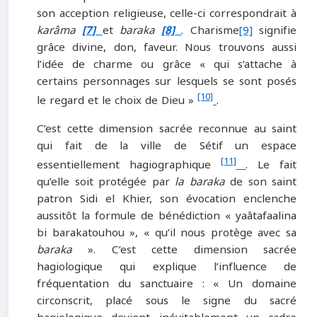
son acception religieuse, celle-ci correspondrait à
karâma
[7]
et
baraka
[8]
. Charisme
[9]
signifie
grâce divine, don, faveur. Nous trouvons aussi
l’idée de charme ou grâce « qui s’attache à
certains personnages sur lesquels se sont posés
[10]
le regard et le choix de Dieu »
.
C’est cette dimension sacrée reconnue au saint
qui fait de la ville de Sétif un espace
[11]
essentiellement hagiographique
. Le fait
qu’elle soit protégée par
la baraka
de son saint
patron Sidi el Khier, son évocation enclenche
aussitôt la formule de bénédiction « yaâtafaalina
bi barakatouhou », « qu’il nous protège avec sa
baraka
». C’est cette dimension sacrée
hagiologique qui explique l’influence de
fréquentation du sanctuaire : « Un domaine
circonscrit, placé sous le signe du sacré