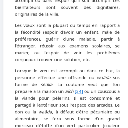
accompli ou dans l’espoir qu’il soit accompli. Les
bienfaiteurs sont souvent des dignitaires,
originaires de la ville.
Les vœux sont la plupart du temps en rapport à
la fécondité (espoir d’avoir un enfant, mâle de
préférence), guérir d’une maladie, partir à
l’étranger, réussir aux examens scolaires, se
marier, ou l’espoir de voir les problèmes
conjugaux trouver une solution, etc.
Lorsque le vœu est accompli ou dans ce but, la
personne effectue une offrande ou
waâda
sus
forme de
sedka
. La coutume veut que l’on
prépare à la maison un
aîch
[34]
ou un couscous à
la viande pour pèlerins. Il est consommé et
partagé à l’extérieur sous l’espace des arcades. Le
don ou la
waâda,
à défaut d’être pécuniaire ou
alimentaire, se fera sous forme d’un grand
morceau d’étoffe d’un vert particulier (couleur