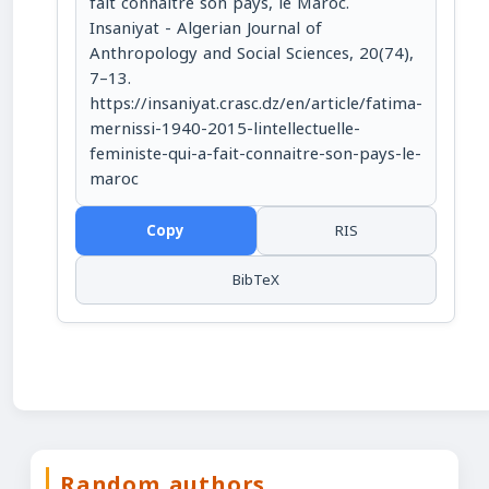
fait connaître son pays, le Maroc.
Insaniyat - Algerian Journal of
Anthropology and Social Sciences, 20(74),
7–13.
https://insaniyat.crasc.dz/en/article/fatima-
mernissi-1940-2015-lintellectuelle-
feministe-qui-a-fait-connaitre-son-pays-le-
maroc
Copy
RIS
BibTeX
Random authors