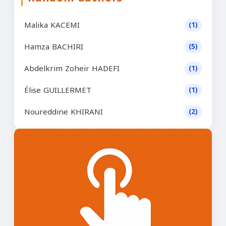
Malika KACEMI
(1)
Hamza BACHIRI
(5)
Abdelkrim Zoheir HADEFI
(1)
Élise GUILLERMET
(1)
Noureddine KHIRANI
(2)