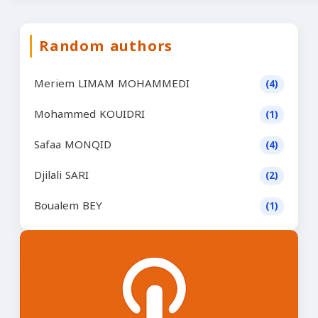
Random authors
Meriem LIMAM MOHAMMEDI
(4)
Mohammed KOUIDRI
(1)
Safaa MONQID
(4)
Djilali SARI
(2)
Boualem BEY
(1)