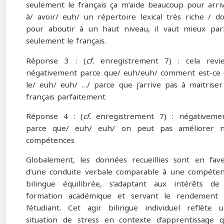
seulement le français ça m’aide beaucoup pour arri
à/ avoir/ euh/ un répertoire lexical très riche / d
pour aboutir à un haut niveau, il vaut mieux par
seulement le français.
Réponse 3 : (
cf.
enregistrement 7) : cela revi
négativement parce que/ euh/euh/ comment est-ce 
le/ euh/ euh/ …/ parce que j’arrive pas à maitriser
français parfaitement
Réponse 4 : (
cf.
enregistrement 7) : négativeme
parce que/ euh/ euh/ on peut pas améliorer n
compétences
Globalement, les données recueillies sont en fav
d’une conduite verbale comparable à une compéte
bilingue équilibrée, s’adaptant aux intérêts de
formation académique et servant le rendement
l’étudiant. Cet agir bilingue individuel reflète 
situation de stress en contexte d’apprentissage 