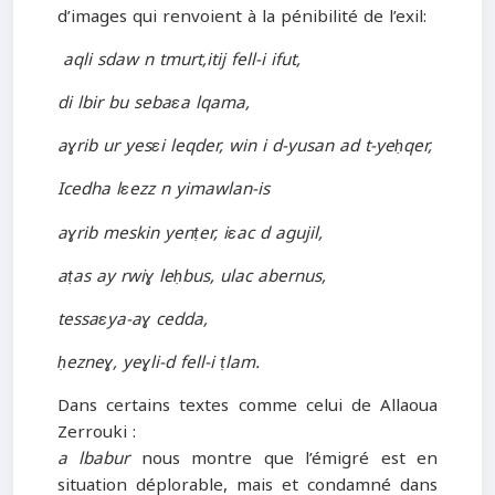
d’images qui renvoient à la pénibilité de l’exil:
aqli sdaw n tmurt,itij fell-i ifut,
di lbir bu sebaɛa lqama,
aɣrib ur yesɛi leqder, win i d-yusan ad t-yeḥqer,
Icedha lɛezz n yimawlan-is
aɣrib meskin yenṭer, iɛac d agujil,
aṭas ay rwiɣ leḥbus, ulac abernus,
tessaɛya-aɣ cedda,
ḥezneɣ, yeɣli-d fell-i ṭlam.
Dans certains textes comme celui de Allaoua
Zerrouki :
a lbabur
nous montre que l’émigré est en
situation déplorable, mais et condamné dans