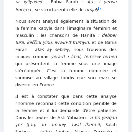
ur iyitɣaḍeḍ
, Bahia Farah :
aṭas i yerwa
[2]
lmeḥna
, se structurent celle de
amjaḥ
.
Nous avons analysé également la situation de
la femme kabyle dans l’imaginaire féminin et
masculin : les chansons de Hanifa :
debber
tura, keččini yinu, iwwin-tt trumyin,
et de Bahia
Farah :
atas ay sebreɣ,
nous trouvons des
images comme
yera-tt i lmal, temzi-w terhen
qui présentent la femme sous une image
stéréotypée. C’est la femme dominée et
soumise au village tandis que son mari se
divertit en France.
Il est à constater que dans cette analyse
l’homme reconnait cette condition pénible de
la femme et il lui demande d’être patiente.
Dans les textes de Akli Yahiaten :
a tin yezgan
ɣer ṭṭaq
,
ad am-iniɣ awal fhem-it
, Salah
Sadaoui :
tettru Lǧuher
, Allaoua Zerrouki
: