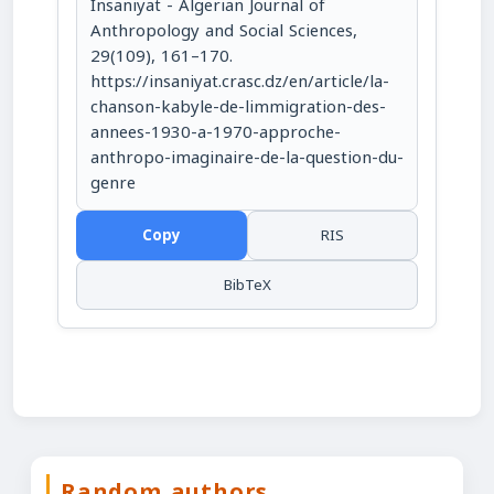
Insaniyat - Algerian Journal of
Anthropology and Social Sciences,
29(109), 161–170.
https://insaniyat.crasc.dz/en/article/la-
chanson-kabyle-de-limmigration-des-
annees-1930-a-1970-approche-
anthropo-imaginaire-de-la-question-du-
genre
Copy
RIS
BibTeX
Random authors