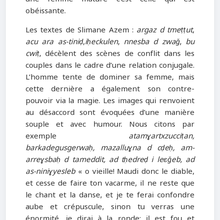
obéissante.
Les textes de Slimane Azem :
argaz d tmeṭṭut
,
acu ara as-tiniḍ
,
iḥeckulen
,
nnesba d zwaǧ
,
bu
cwiṭ
, décèlent des scènes de conflit dans les
couples dans le cadre d’une relation conjugale.
L’homme tente de dominer sa femme, mais
cette dernière a également son contre-
pouvoir via la magie. Les images qui renvoient
au désaccord sont évoquées d’une manière
souple et avec humour. Nous citons par
exemple
atamɣartxzucciṭan,
barkadegusgerwaḥ, mazalluɣna d cḍeḥ, am-
arreɣsbaḥ d tameddit, ad tḥedreḍ i leɛǧeb, ad
as-niniɣyesleb
« o vieille! Maudi donc le diable,
et cesse de faire ton vacarme, il ne reste que
le chant et la danse, et je te ferai confondre
aube et crépuscule, sinon tu verras une
énormité, je dirai à la ronde: il est fou et