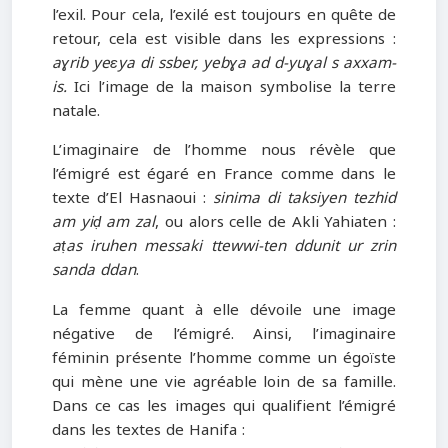
l’exil. Pour cela, l’exilé est toujours en quête de
retour, cela est visible dans les expressions :
aɣrib yeɛya di ssber, yebɣa ad d-yuɣal s axxam-
is.
Ici l’image de la maison symbolise la terre
natale.
L’imaginaire de l’homme nous révèle que
l’émigré est égaré en France comme dans le
texte d’El Hasnaoui :
sinima di taksiyen tezhid
am yiḍ am zal
, ou alors celle de Akli Yahiaten :
aṭas iruhen messaki ttewwi-ten ddunit ur zrin
sanda ddan
.
La femme quant à elle dévoile une image
négative de l’émigré. Ainsi, l’imaginaire
féminin présente l’homme comme un égoïste
qui mène une vie agréable loin de sa famille.
Dans ce cas les images qui qualifient l’émigré
dans les textes de Hanifa :