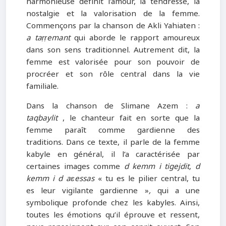
harmonieuse définit l’amour, la tendresse, la
nostalgie et la valorisation de la femme.
Commençons par la chanson de Akli Yahiaten :
a taṛṛemant
qui aborde le rapport amoureux
dans son sens traditionnel. Autrement dit, la
femme est valorisée pour son pouvoir de
procréer et son rôle central dans la vie
familiale.
Dans la chanson de Slimane Azem :
a
taqbaylit
, le chanteur fait en sorte que la
femme paraît comme gardienne des
traditions. Dans ce texte, il parle de la femme
kabyle en général, il l’a caractérisée par
certaines images comme
d kemm i tigejdit, d
kemm i d aɛessas
« tu es le pilier central, tu
es leur vigilante gardienne »
,
qui a une
symbolique profonde chez les kabyles. Ainsi,
toutes les émotions qu’il éprouve et ressent,