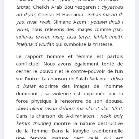
tabrat
, Cheikh Arab Bou Yezgaren :
ciyyeɛt-as
ad d-yas
, Cheikh El Hasnaoui :
init-as ma ad d-
yas, rwaḥ rwaḥ
, Slimane Azem :
yettawi dnub i
yiri-is
, nous relevons des images comme
ṛṛuḥ,
ṣṣifa-as texṣer, nxaq, tasa terɣa, lahlak imeṭṭi,
lmeḥna d wurfan
qui symbolise la tristesse.
Le rapport homme et femme est parfois
conflictuel. Nous avons également tenté de
cerner le pouvoir et le contre-pouvoir de l’un
sur l’autre. La chanson de Salah Sadaoui :
ddwa
n lxalat
exprime des images de l’homme
dominant ; sa violence est exprimée par la
force physique à l’encontre de son épouse.
ddwa-nkent siwaa debbuz ma ulac-it ulac tifrat.
Dans la chanson de AkliYahiaten :
nekk bniɣ
kemm thuddeḍ
montre la nature destructive
de la femme.
Dans la Kabylie traditionnelle
une femme mature c’est celle qui est