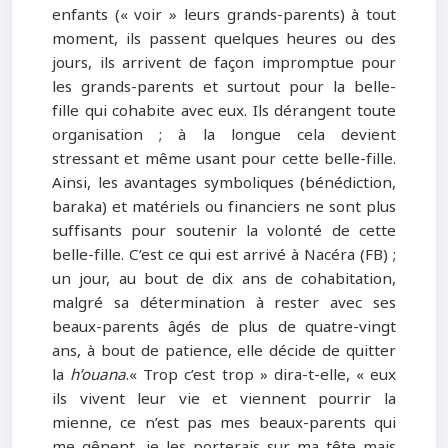
enfants (« voir » leurs grands-parents) à tout
moment, ils passent quelques heures ou des
jours, ils arrivent de façon impromptue pour
les grands-parents et surtout pour la belle-
fille qui cohabite avec eux. Ils dérangent toute
organisation ; à la longue cela devient
stressant et même usant pour cette belle-fille.
Ainsi, les avantages symboliques (bénédiction,
baraka) et matériels ou financiers ne sont plus
suffisants pour soutenir la volonté de cette
belle-fille. C’est ce qui est arrivé à Nacéra (FB) ;
un jour, au bout de dix ans de cohabitation,
malgré sa détermination à rester avec ses
beaux-parents âgés de plus de quatre-vingt
ans, à bout de patience, elle décide de quitter
la
h’ouana
.« Trop c’est trop » dira-t-elle, « eux
ils vivent leur vie et viennent pourrir la
mienne, ce n’est pas mes beaux-parents qui
me gênent, je les porterais sur ma tête mais