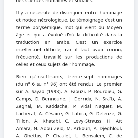
des sciences humaines et sociales.
Il y a nécessité de distinguer entre hommage
et notice nécrologique. Le témoignage c’est un
terme polysémique, mot qui vient du Moyen
âge et qui a évolué d’où la difficulté dans la
traduction en arabe. C’est un exercice
intellectuel difficile, car il faut avoir connu,
fréquenté, travaillé sur les productions de
celles et ceux sujets de l’hommage.
Bien qu’insuffisants, trente-sept hommages
(du n° 6 au n° 96) ont été rendus. Le premier
sur A. Sayad (1998), A. Faouzi, P. Bourdieu, G.
Camps, D. Bennoune, J. Derrida, N. Sraïb, A.
Zeghal, M. Kaddache, P. Vidal Naquet, M.
Lacheraf, A. Césaire, G. Labica, G. Deleuze, G.
Tillon, A. Khatabi, C. Levy-Strauss, H. Aït
Amara, N. Abou Zeid, M. Arkoun, A. Djeghloul,
A. Ghettas, P. Chaulet, L. Bensalem, C. de