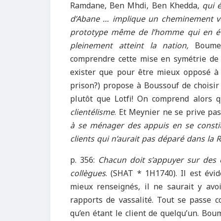
Ramdane, Ben Mhdi, Ben Khedda,
qui 
d’Abane … implique un cheminement v
prototype même de l’homme qui en étai
pleinement atteint la nation,
Boume
comprendre cette mise en symétrie de ce
exister que pour être mieux opposé à 
prison?) propose à Boussouf de choisir
plutôt que Lotfi! On comprend alors q
clientélisme
. Et Meynier ne se prive pas
à se ménager des appuis en se constit
clients qui n’aurait pas déparé dans la
p. 356:
Chacun doit s’appuyer sur des c
collègues
. (SHAT * 1H1740). Il est évi
mieux renseignés, il ne saurait y avoi
rapports de vassalité. Tout se passe c
qu’en étant le client de quelqu’un. Boum