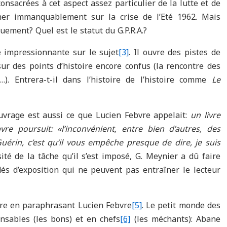
onsacrées à cet aspect assez particulier de la lutte et de
cher immanquablement sur la crise de l’Eté 1962. Mais
ement? Quel est le statut du G.P.R.A.?
e impressionnante sur le sujet
[3]
. Il ouvre des pistes de
sur des points d’histoire encore confus (la rencontre des
). Entrera-t-il dans l’histoire de l’histoire comme
Le
ouvrage est aussi ce que Lucien Febvre appelait:
un livre
vre poursuit: «l’inconvénient, entre bien d’autres, des
érin, c’est qu’il vous empêche presque de dire, je suis
té de la tâche qu’il s’est imposé, G. Meynier a dû faire
dés d’exposition qui ne peuvent pas entraîner le lecteur
ire en paraphrasant Lucien Febvre
[5]
. Le petit monde des
onsables (les bons) et en chefs
[6]
(les méchants): Abane