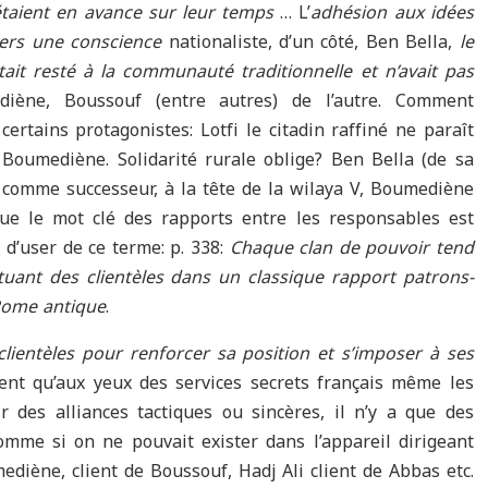
étaient en avance sur leur temps
… L’
adhésion aux idées
ers une conscience
nationaliste, d’un côté, Ben Bella,
le
t resté à la communauté traditionnelle et n’avait pas
diène, Boussouf (entre autres) de l’autre. Comment
rtains protagonistes: Lotfi le citadin raffiné ne paraît
Boumediène. Solidarité rurale oblige? Ben Bella (de sa
 comme successeur, à la tête de la wilaya V, Boumediène
ue le mot clé des rapports entre les responsables est
 d’user de ce terme: p. 338:
Chaque clan de pouvoir tend
uant des clientèles dans un classique rapport patrons-
 Rome antique
.
lientèles pour renforcer sa position et s’imposer à ses
dent qu’aux yeux des services secrets français même les
r des alliances tactiques ou sincères, il n’y a que des
omme si on ne pouvait exister dans l’appareil dirigeant
ediène, client de Boussouf, Hadj Ali client de Abbas etc.