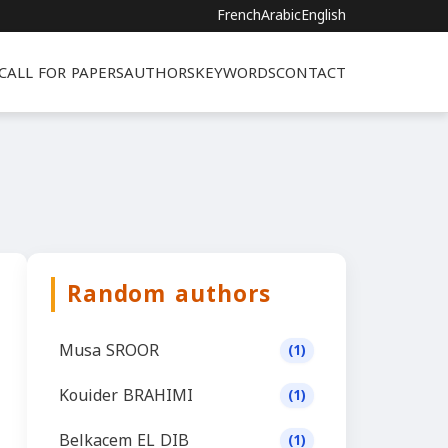
French
Arabic
English
CALL FOR PAPERS
AUTHORS
KEYWORDS
CONTACT
Random authors
Musa SROOR
(1)
Kouider BRAHIMI
(1)
Belkacem EL DIB
(1)