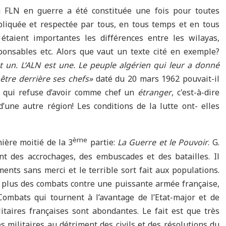
u FLN en guerre a été constituée une fois pour toutes
pliquée et respectée par tous, en tous temps et en tous
étaient importantes les différences entre les wilayas,
ponsables etc. Alors que vaut un texte cité en exemple?
t un. L’ALN est une. Le peuple algérien qui leur a donné
t être derrière ses chefs»
daté du 20 mars 1962 pouvait-il
a qui refuse d’avoir comme chef un
étranger
, c'est-à-dire
ne autre région! Les conditions de la lutte ont- elles
ème
mière moitié de la 3
partie:
La Guerre
et le Pouvoir
. G.
t des accrochages, des embuscades et des batailles. Il
ents sans merci et le terrible sort fait aux populations.
en plus des combats contre une puissante armée française,
 Combats qui tournent à l’avantage de l’Etat-major et de
litaires françaises sont abondantes. Le fait est que très
s militaires au détriment des civils et des résolutions du