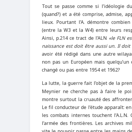
Tout se passe comme si l’idéologie d
(quand?) et a été comprise, admise, ap
lieux. Pourtant l’A. démontre combien 
(entre la W3 et la W4) entre leurs res
Ainsi, p.214 ce tract de l’ALN
«le FLN es
naissance est doit être aussi un. Il doi
avoir été rédigé dans une autre wilay
non pas un Européen mais quelqu’un d’u
changé ou pas entre 1954 et 1962?
La lutte, la guerre fait l’objet de la pre
Meynier ne cherche pas à faire le poin
montre surtout la cruauté des affrontem
Le fil conducteur de l’étude apparaît: 
les combats internes touchent l’A.L.N.
l’armée des frontières. Les archives mi
vite le pouvoir passe entre les mains de