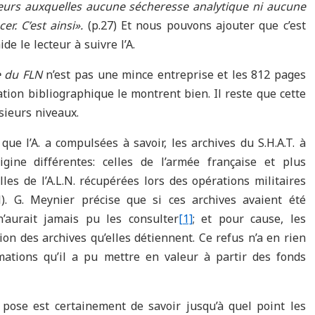
leurs auxquelles aucune sécheresse analytique ni aucune
r. C’est ainsi».
(p.27) Et nous pouvons ajouter que c’est
de le lecteur à suivre l’A.
e du FLN
n’est pas une mince entreprise et les 812 pages
tation bibliographique le montrent bien. Il reste que cette
sieurs niveaux.
ue l’A. a compulsées à savoir, les archives du S.H.A.T. à
igine différentes: celles de l’armée française et plus
les de l’A.L.N. récupérées lors des opérations militaires
il). G. Meynier précise que si ces archives avaient été
n’aurait jamais pu les consulter
[1]
; et pour cause, les
tion des archives qu’elles détiennent. Ce refus n’a en rien
mations qu’il a pu mettre en valeur à partir des fonds
 pose est certainement de savoir jusqu’à quel point les