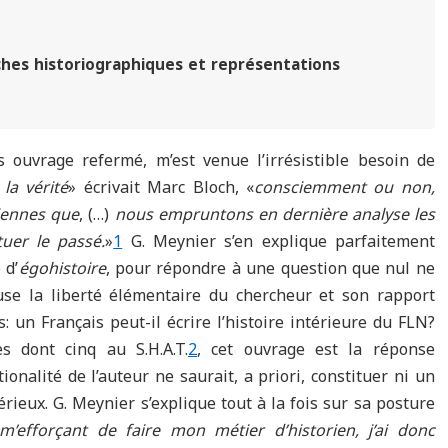
oches historiographiques et représentations
s ouvrage refermé, m’est venue l’irrésistible besoin de
 la vérité
» écrivait Marc Bloch, «
consciemment ou non,
diennes que
, (…)
nous empruntons en dernière analyse les
uer le passé.
»
1
G. Meynier s’en explique parfaitement
 d’
égohistoire
, pour répondre à une question que nul ne
use la liberté élémentaire du chercheur et son rapport
: un Français peut-il écrire l’histoire intérieure du FLN?
s dont cinq au S.H.A.T.
2
, cet ouvrage est la réponse
ionalité de l’auteur ne saurait, a priori, constituer ni un
érieux. G. Meynier s’explique tout à la fois sur sa posture
m’efforçant de faire mon métier d’historien, j’ai donc