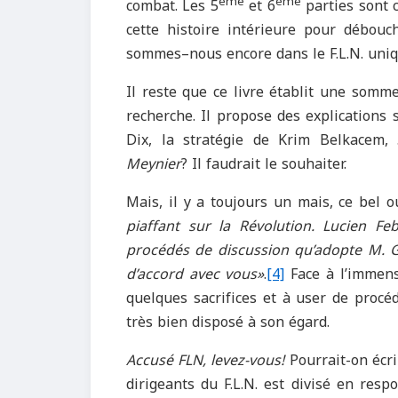
ème
ème
combat. Les 5
et 6
parties sont c
cette histoire intérieure pour débou
sommes–nous encore dans le F.L.N. uniqu
Il reste que ce livre établit une somm
recherche. Il propose des explications 
Dix, la stratégie de Krim Belkacem, …
Meynier
? Il faudrait le souhaiter.
Mais, il y a toujours un mais, ce bel 
piaffant sur la Révolution. Lucien Feb
procédés de discussion qu’adopte M. Gu
d’accord avec vous»
.
[4]
Face à l’immensi
quelques sacrifices et à user de procé
très bien disposé à son égard.
Accusé FLN, levez-vous!
Pourrait-on écr
dirigeants du F.L.N. est divisé en resp