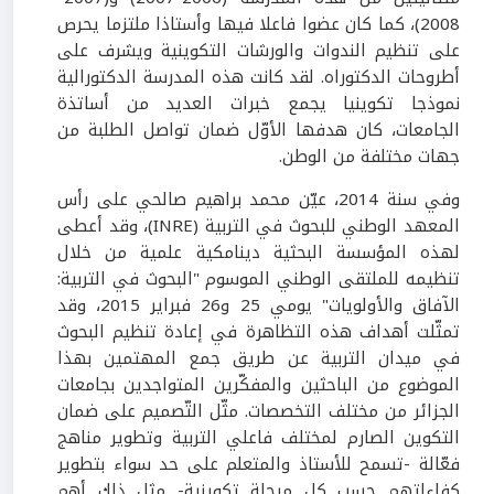
2008)، كما كان عضوا فاعلا فيها وأستاذا ملتزما يحرص
على تنظيم الندوات والورشات التكوينية ويشرف على
أطروحات الدكتوراه. لقد كانت هذه المدرسة الدكتورالية
نموذجا تكوينيا يجمع خبرات العديد من أساتذة
الجامعات، كان هدفها الأوّل ضمان تواصل الطلبة من
جهات مختلفة من الوطن.
وفي سنة 2014، عيّن محمد براهيم صالحي على رأس
المعهد الوطني للبحوث في التربية (INRE)، وقد أعطى
لهذه المؤسسة البحثية دينامكية علمية من خلال
تنظيمه للملتقى الوطني الموسوم "البحوث في التربية:
الآفاق والأولويات" يومي 25 و26 فبراير 2015، وقد
تمثّلت أهداف هذه التظاهرة في إعادة تنظيم البحوث
في ميدان التربية عن طريق جمع المهتمين بهذا
الموضوع من الباحثين والمفكّرين المتواجدين بجامعات
الجزائر من مختلف التخصصات. مثّل التّصميم على ضمان
التكوين الصارم لمختلف فاعلي التربية وتطوير مناهج
فعّالة -تسمح للأستاذ والمتعلم على حد سواء بتطوير
كفاءاتهم حسب كل مرحلة تكوينية- مثل ذلك أهم