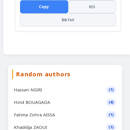
Copy
RIS
BibTeX
Random authors
Hassan NSIRI
(1)
Hind BOUAGADA
(4)
Fatima Zohra AISSA
(1)
Khadidja ZAOUI
(1)