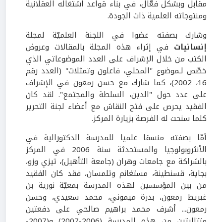
مقابل وبشكل فعّال، في بناء قواعد اشتغاله العقلانية
ومنتوجاته العلمية ذات الجودة.
وشارك بصفته عضوا في اللجنة العلميّة لمجلة
إنسانيات
في إثراء هذه المجلة بالمقالات وعروض
الكتب من خلال الإشراف على العدد الموضوعاتي الذي
خصّص لـموضوع "المحلي، فاعلون وتمثلاث" (العدد رقم
16، 2002)، كما شارك مع حسن رمعون في الإشراف
على عدد حول "الدين، السلطة والمجتمع". لقد كان
الفقيد يحرص على فتح النقاش مع أعضاء لجنة التحرير
كلما سنحت له الفرصة بزيارة المركز.
أمّا بصفته منسقا علميا للمدرسة الدكتورالية في
الأنثروبولوجيا والمستحدثة سنة 2006 في المركز
بالشراكة مع جامعات وهران (جامعة التأهيل)، تيزي وزو،
بجاية، قسنطينة، مستغانم وتلمسان، فقد كان الفقيد
من بين المؤسسين لهذه المدرسة بمعيّة نورية بن
غبريط رمعون، بدرة ميموني، محمد سعيدي، وحسن
رمعون... أشرف محمد براهيم صالحي على دفعتين
متتاليتين من هذه المدرسة (2006-2007) و(2007-