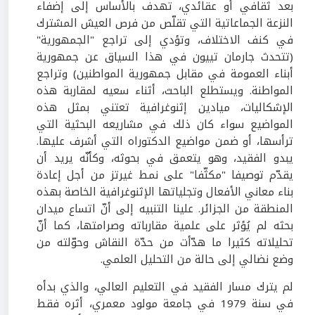
بعد ثقافي أو عقائدي، تهدف بالأساس إلى إضفاء
النزعة الجماعاتية التي تقلّص من فرص العيش المشترك
في كنف الاختلاف، وتؤدي إلى تراجع "الجمهورية"
(تتحدث جارمان تييون في هذا السياق عن جمهورية
أبناء العمومة في مقابل جمهورية المواطنين) وتراجع
المواطنة. ويستطلع الباحث، أثناء سعيه لمقاربة هذه
الإشكاليات، ميادين إثنوغرافية تعتني بمثل هذه
المواضيع سواء كان ذلك في مشاريعه البحثية التي
ترأسها، أو ضمن مواضيع الدكتوراه التي أشرف عليها.
يبدو الفقيد، وهو يتعمق في بحوثه، وكأنّه يريد أن
يقدّم توصيفا "مكثّفا" على نمط غيرتز من أجل إعادة
بناء معاني الأفعال وتجلياتها الإثنوغرافية الخاصة بهذه
المنطقة من الجزائر. علينا التنبيه إلى أنّ اتساع ميدان
بحثه لم يُؤثر على علمية مقارباته وصرامتها، كما أنّ
تحليلاته كثيرا ما هدّأت من حدّة النقاش وحوّلته من
وضع نضالي إلى حالة من التحليل العلمي.
لم يترك مسار الفقيد في التعليم العالي، والذي بدأه
في سنة 1979 في جامعة مولود معمري، أثره فقط