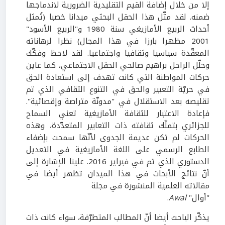
إلا من خلال إضافة القيم التقليدية الضرورية لاندماجها
ضمنه. لقد مثّل هذا الحقل البحثي ميدانا خصبا (تُمثل
أحداث الربيع الأمازيغي سنة 1980 و"الربيع الأسود"
2001 مظهرا بارزا في هذا المجال) نظرا لرهاناته
المعقّدة سياسيا وثقافيا واجتماعيا. لقد لاحظ وفكّك
وحلّل الراحل براهيم صالحي الحقل الاجتماعي، كما عاين
حركات المواطنة التي كانت تهدف إلى استعادة الحق
في حريّة التعبير والحق في التنوع الثقافي الذي تم
تقليصه بعد الاستقلال في "مدونّة متراصة وإقصائية".
فإعادة الاعتبار للثقافة الأمازيغية تعني السماح
للجزائري بتملّك ثقافته ذات التعابير المتعدّدة، وهذه
الحركات لم تكن عديمة الجدوى لأنّها سمحت بإضفاء
الطابع الرسمي على اللغة الأمازيغية في التعديل
الدستوري الذي تم في فبراير 2016. علينا الإشارة إلى
أنّ نتائج الأبحاث في هذا الميدان تظهر أيضا في
مقالاته العلمية المنشورة في مجلة
"أوال"
Awal
.
يذكّر الباحث أيضا أنّ المطالب المتطرّفة، سواء كانت ذات