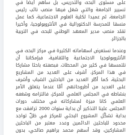
على مستوى البحث والتدريس، بل ساهم أيضا في
تسيير الجامعة والتي شغل فيها منصب نائب رئيس
الجامعة، ثم عميدا لكلية العلوم الاجتماعية، كما عمل
منسقا للمدرسة الدكتورالية في الأنثروبولوجيا، وأخيرا
تقلد منصب مدير المعهد الوطني للبحث في التربية
بالجزائر.
وعندما نستعرض اسهاماته الكثيرة في مركز البحث في
الأنثروبولوجيا الاجتماعية والثقافية، فبإمكاننا أن
نلتمسها في كثير من المحطات. فبصفته باحثا مشاركا
في هذا المركز، أشرف على العديد من المشاريع
البحثية، كما أطّر العديد من الباحثين الشباب وأشرف
على العديد من أطروحاتهم. أمّا عندما يتعلق الأمر
بنشاطه في المجلس العلمي للمركز، فالتزامه وشغفه
العلمي كانا ميزة لمشاركاته في مختلف دورات
المجلس. علينا التذكير أن بداية سنوات 2000 ترافقت مع
بداية تشكّل المشروع البحثي للمركز في ظلّ تواجد
محدود للباحثين الدائمين وعدد معتبر من الباحثين
المشاركين، وقد أسهم محمد براهيم صالحي، بدون