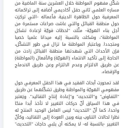
شكّل مفهوم المواطنة خلال العشرين سنة الماضية من
مساره العلمي ثاني حقل أكاديمي أضافه إلى تراكماته
المعرفية حول الظاهرة الدينية. فأعماله -التي تركزت
حول منطقة القبائل والتي عاشت صراعات مستمرة من
أجل بناء الهويّة- مثّلت "لحظات قويّة لإعادة تشكل
المواطنة"، وشكلت بالنسبة إليه ميدانا علميا خصبا
ومتجددا. وباعتبار المواطنة ما تزال في طور التشكّل،
فإن الأحداث التي شهدتها منطقة القبائل زادت من
الحاجة إلى تأكيد الانتماء (الهويّة) والأفعال (المواطنة)
عن طريق الالتزام وعدم الالتزام وعن طريق الاندماج
والإقصاء.
لقد تمحورت أبحاث الفقيد في هذا الحقل المعرفي حول
مفهومي الهويّة والمواطنة وطرق تشكّلهما عن طريق
"التفاوض" و"التحديث" و"إعادة إنتاج التقاليد". ويَعتبر
في هذا السياق أنّ حركات التغيير لا تأخذ أبدا منحًا
واحدا، كما أنّ "التحديث" ليس العامل الوحيد المنتج له
نظرا لحالات التناوب بينه وبين العودة إلى التقاليد، وكأنّ
التغيير -بالنسبة له- لا يمكنه أن يلبي حاجات "التحديث"