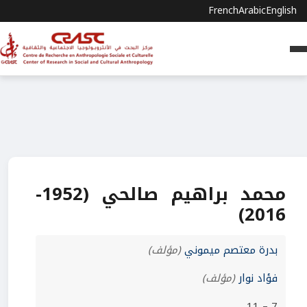
French
Arabic
English
محمد براهيم صالحي (1952-
2016)
بدرة معتصم ميموني
(مؤلف)
فؤاد نوار
(مؤلف)
7 – 11