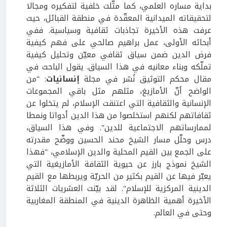
بداية مساره العلمي، كما مثّلت خلفية لتفكيره ومجالا
لتحقيقاته الميدانية المعقّدة في منطقة القبائل، حيث
عرفت هذه الأخيرة تجاذبات ثقافية وسياسية. ففي
أبحاثه الأولى، عمل براهيم صالحي على فهم كيفية
فرض الدين ضمن سياق ثقافي معيّن وتحليل كيفية
تملّكه وبناء معانيه في هذا السياق. يقول الباحث في
مقال محكم التوثيق نُشر في مجلة
إنسانيات
: "من
الواضح أنّ الأمازيغ، مثلهم مثل باقي المجموعات
الإنسانية والثقافية التي اعتنقت الإسلام، لم يتخلوا عن
ثقافاتهم لكنهم استخلصوا من هذا الدين أدواتا ونمطا
لممارساتهم الاجتماعية للدين". وفي هذا السياق،
درس وحلّل مسار الشيخ محند الحسين ووضّح مقدرته
على الجمع بين القيم المحلية والدين الإسلامي، "فهذا
الشيخ نموذج بارز عن حيوية الثقافة الأمازيغية التي
يعبّر فيها عن القيم بكثير من الحريّة ويربطها مع القيم
الدينية المركزية للإسلام". لقد بيّنت العشريات الثلاثة
الأخيرة أهمية الظاهرة الدينية في المنطقة المغاربية
وحتى في العالم.