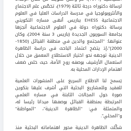
لرسالة دكتوراه درجة ثالثة (1979)، تخصّص علم الاجتماع
والأنثروبولوجيا في مدرسة الدراسات العليا في العلوم
الاجتماعية EHESS بباريس. أنهى مساره التكويني
برسالة دكتوراه دولة في العلوم الاجتماعية أنجزها
بجامعة السوربون الجديدة (باريس 3 سنة 2004)، وكان
عنوانها: "المجتمع والدين في منطقة القبائل (1850-
2000)"،إذ يتضح اعتماد الباحث في دراسة الظاهرة
الدينية توجهه نحو اختيار الاستطلاع المعمق من خلال
استعمال الأرشيف بوصفه روح الأمة، حيث خلص ضعف
اهتمام الإدارات المحلية به.
يَسمح لنا الاطلاع السريع على المنشورات العلمية
للفقيد وللمشاريع البحثية التي أشرف عليها بتكوين
صورة حول المجالات الثابتة في مساره العلمي
المرتبطة بمنطقة القبائل بوصفها ميدانا رئيسا له،
والمتمثلة في: "الظاهرة الدينية"، "المواطنة"
و"المحلي".
شكّلت الظاهرة الدينية محور اهتماماته البحثية منذ