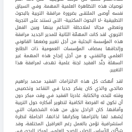
توصيات هذه التظاهرة العلمية المهمة. وفي السياق
نفسه أوصى الملتقى بضرورة مرافقة التربية بالبحوث
التطبيقية -لا البحوث المكتبية- التي تستند على التجربة
وتعطي مجالا لملاحظة التناغم بينها وبين الفعل
التربوي. لقد كانت المهمّة الثانية للمدير الجديد مرافقة
هذه المؤسسة البحثية من أجل تغيير وضعها القانوني
وإلحاقها بمصاف المؤسسات العمومية ذات الطابع
العلمي والتقني، و من أجل إنجاح هذه المهمة غير
السهلة جنّد الفقيد لجنة علمية تهدف لمرافقة هذا
التغيير.
لقد أنهكت كل هذه الالتزامات الفقيد محمد براهيم
صالحي والذي كان يفكر جديا في التقاعد وتخصيص
وقته للبحث والكتابة. غادرنا الفقيد في وقت مبكر دون
أن تكون له الفرصة الكافية لتطوير أفكاره حول التربية
وآفاقها. كان الراحل بحق من هذه الشخصيات التي
يُشهد لها بالتزامها ونكرانها لذاتها، الحاملة لنظرة
استشرافية تؤمن بالعمل رغم العراقيل المختلفة، وقد
شكّلت الأساس الصلب للصرح العلمي لمركز البحث في