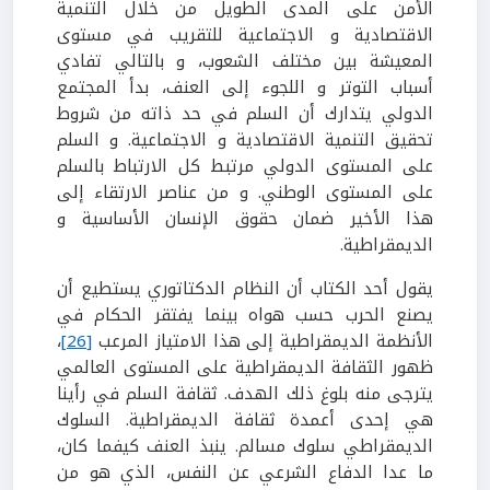
الأمن على المدى الطويل من خلال التنمية
الاقتصادية و الاجتماعية للتقريب في مستوى
المعيشة بين مختلف الشعوب، و بالتالي تفادي
أسباب التوتر و اللجوء إلى العنف، بدأ المجتمع
الدولي يتدارك أن السلم في حد ذاته من شروط
تحقيق التنمية الاقتصادية و الاجتماعية. و السلم
على المستوى الدولي مرتبط كل الارتباط بالسلم
على المستوى الوطني. و من عناصر الارتقاء إلى
هذا الأخير ضمان حقوق الإنسان الأساسية و
الديمقراطية.
يقول أحد الكتاب أن النظام الدكتاتوري يستطيع أن
يصنع الحرب حسب هواه بينما يفتقر الحكام في
الأنظمة الديمقراطية إلى هذا الامتياز المرعب
[26]
،
ظهور الثقافة الديمقراطية على المستوى العالمي
يترجى منه بلوغ ذلك الهدف. ثقافة السلم في رأينا
هي إحدى أعمدة ثقافة الديمقراطية. السلوك
الديمقراطي سلوك مسالم. ينبذ العنف كيفما كان،
ما عدا الدفاع الشرعي عن النفس، الذي هو من