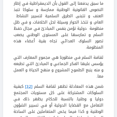
ما سبق يدفعنا إلى القول بأن الديمقراطية في إطار
النصوص القانونية الوطنية ممارسة و سلوكا تنبذ
العنف و تتبنى الطرق السلمية لتسيير النشاط
العام، و تتخذ الحوار وسيلة لحل الخلافات. و في ظل
منظومة دولية تؤمن بنفس المبادئ في مجال حفظ
السلم و تمارسها على المستوى الوطني يصعب
تصور السلوك العدائي تجاه بقية أعضاء هذه
المنظومة.
ثقافة السلم في منظورنا هي مجموع المعارف التي
يؤسس عليها الفكر الجماعي و المبادئ التي تطبعه
و منه ينبع الطموح المشروع و منهج الحياة و العمل
معا.
ضمن هذه المعادلة تظهر ثقافة السلم
[32]
كبقية
السلوكات المشتركة على كل مستويات المجتمع
دوليا و وطنيا. بالنسبة للحكام يظهر ذلك في
التعامل مع القضايا الدولية أو في تسيير الشؤون
الوطنية و كذا فيما يخص المتعاملين على الساحة