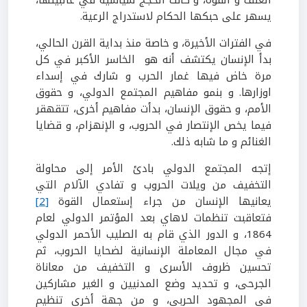
يسهر على حبكها الحكام لاستدراج الرعية.
في الفترات الأخيرة، و خاصة منذ بداية القرن الحالي،
بدأ الإنسان يكتشف أنه هو الخاسر الأكبر في كل
مرة خاض فيها غمار الحرب و شارك في إسداء
اوزارها. و بنمو مفاهيم المجتمع الدولي، و حقوق
الأمم، و حقوق الإنسان، بدأت مفاهيم أخرى، تتقهقر
فيما يخص الإنتصار في الحروب، و الإنهزام، و قضايا
الغنائم و ما شابه ذلك.
إتجه المجتمع الدولي بادئ الأمر إلى محاولة
التخفيف من ويلات الحروب و تفادي الآلام التي
يعانيها الإنسان من جراء إستعمال القوة
[2]
فتعاقبت تنظمات لاهاي بعد المؤتمر الدولي لعام
1864، و الدور الذي قام به الصليب الأحمر الدولي
في مجال المعاملة الإنسانية لضحايا الحروب، ثم
تحسين ظروف الأسرى و التخفيف من معاناة
الجرحى، و تحديد وضع المدنيين و الغير مشاركين
في المجهود الحربي، و من جهة أخرى تنظيم