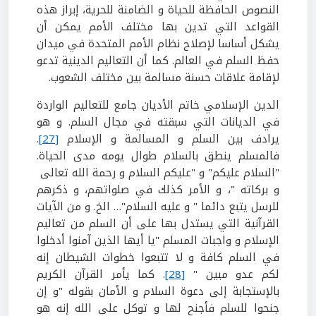
النصوص الحافظة للحياة و الضامنة للحرية، إبراز هذه
القواعد التي تدين بها مختلف الأمم يمكن أن
يشكل أساسا لإصلاح نظام الأمم المتحدة في ميدان
حفظ السلم في العالم. كما أن التعاليم الدينية تدعو
لإقامة علاقات حسنة مسالمة بين مختلف الشعوب.
الدين الإسلامي خاتم الأديان جامع للتعاليم الواردة
في الديانات التي سبقته في مجال السلم. و هو
يرادف بين السلم و المسالمة و الإسلام
[27]
.
فالمسلم ينطق بالسلام طوال يومه مدى الحياة.
"السلام عليكم" و "عليكم السلام و رحمة الله تعالى
و بركاته "، و الأمر كذلك في صلواتهم، و ذكرهم
للرسل يتبع دائما " و عليه السلام"… الخ. و من الآيات
القرآنية التي يستدل بها على أن السلم من تعاليم
الإسلام و واجبات المسلم "يا أيها الذين آمنوا أدخلوا
في السلم كافة و لا تتبعوا خطوات الشيطان إنه
لكم عدو مبين "
[28]
. كما يأمر القرآن الكريم
بالإستجابة إلى دعوة السلام و الأمان بقوله "و إن
جنحوا للسلم فأجنح لها و توكل على الله إنه هو