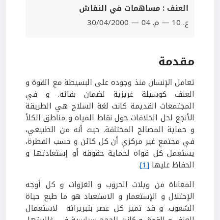
العنف : مساهمات في النقاش
ع. 10 — م. 04 — 30/04/2000
مقدمة
تعامل الإنسان منذ وجوده على البسيطة مع القوة و
العنف كوسيلة غريزية لضمان بقائه. و في
المجتمعات القديمة كانت لغة السلاح هي الطريقة
الأنجع لحل الخلافات حول نقاط المياه و مناطق الكلأ
و حماية المصالح المختلفة. حيث أنه من الطبيعي،
في مجتمع غير مركزي أن كل كائن و حسب الفطرة،
يستعمل كل قواه لحماية حقوقه أو إستعادتها و
الحفاظ عليها
[1]
.
المعاناة من ويلات الحروب و الغزوات و كل أوجه
الإحتلال و الإستعمار و الاستعباد هو ما طبع حياة
الشعوب. و قد تميز كل عصر بتبريراته لاستعمال
العنف و القوة، و كانت الحجج سياسية في غالبيتها،