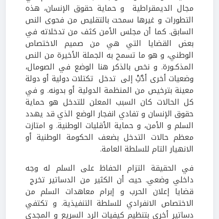
مجال الديمقراطية و حماية حقوق الإنسان، هذه
التطورات و غيرها سمحت بالتقليص من فحوى النص
السابق. كما أن مجلس الأمن كثف من تدخلاته في
بعض القضايا التي هي من صميم الاختصاص
الوطني، و هو ما تسمح به الجملة الأخيرة من النص
المذكـورة. و نخص بالذكر هنا الوضع في الصومال،
وضعيات أخرى أدَّتِْ إلى تدخل تكتلات دولية أو دولة
معينة بترخيص من المنظمة الدولية أو بدونه. و في
كل الحالات كان السبب المعلن للتدخل هو حماية
حقوق الإنسان و تفادي انفجار الوضع الذي قد يهدد
السلم و الأمن، و حماية الأقليات الوطنية. و امتازت
معظم حالات التدخل بضعف الحكومة الوطنية أو
الانهيار التام للسلطة العامة.
في الحقيقة التزام الحفاظ على السلم له وجه
داخلي وضعي. حيث أن الكثير من الدساتير تخرج
قضايا إعلان الحرب و إبرام معاهدات السلم من
الاختصاص الانفرادي للسلطة التنفيذية. و تكتفي
دساتير أخرى بتنظيم كيفيات الرد السريع و المجدي