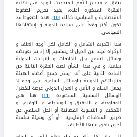
يتفق و مبادئ الأمم المتحدة"، الوارد في نهاية
الفقرة المذكورة أعلاه، يفيد تحريم الضغوط
الاقتصادية و السياسية كذلك
[10]
. هذه الضغوط قد
تكون أكثر وقعاً على سيادة الدولة و إستقلالها
السياسي.
هذا التحريم الشامل و الكامل لكل أوجه العنف و
الإكراه فيما بين الدول لا يستقيم إلا إذ تم تعويضه
بوسائل تسمح بحل الخلافات و النزاعات الدولية
سلميا. و في هذا الشأن نصت الفقرة الثالثة من
المادة الثانية على أنه "يفض جميع أعضاء الهيئة
منازعاتهم الدولية بالوسائل السلمية على وجه لا
يجعل السلم و الأمن و العدل الدولي عرضة للخطر".
الوسائل السلمية المقصودة
[11]
هنا هي
المفاوضة، و التحقيق و الوساطة، و التوفيق، و
التحكيم، و التسوية القضائية أو الحل السلمي عن
طريق المنظمات الإقليمية أو أي وسيلة سلمية
أخرى تتفق عليها الأطراف.
إلى جانب كل ذلك تم بناء نظام للأمن و السلم