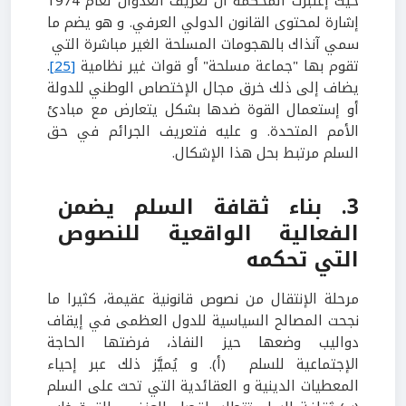
حيث إعتبرت المحكمة أن تعريف العدوان لعام 1974
إشارة لمحتوى القانون الدولي العرفي. و هو يضم ما
سمي آنذاك بالهجومات المسلحة الغير مباشرة التي
تقوم بها "جماعة مسلحة" أو قوات غير نظامية
[25]
.
يضاف إلى ذلك خرق مجال الإختصاص الوطني للدولة
أو إستعمال القوة ضدها بشكل يتعارض مع مبادئ
الأمم المتحدة. و عليه فتعريف الجرائم في حق
السلم مرتبط بحل هذا الإشكال.
3. بناء ثقافة السلم يضمن
الفعالية الواقعية للنصوص
التي تحكمه
مرحلة الإنتقال من نصوص قانونية عقيمة، كثيرا ما
نجحت المصالح السياسية للدول العظمى في إيقاف
دواليب وضعها حيز النفاذ، فرضتها الحاجة
الإجتماعية للسلم (أ). و يُميَّز ذلك عبر إحياء
المعطيات الدينية و العقائدية التي تحث على السلم