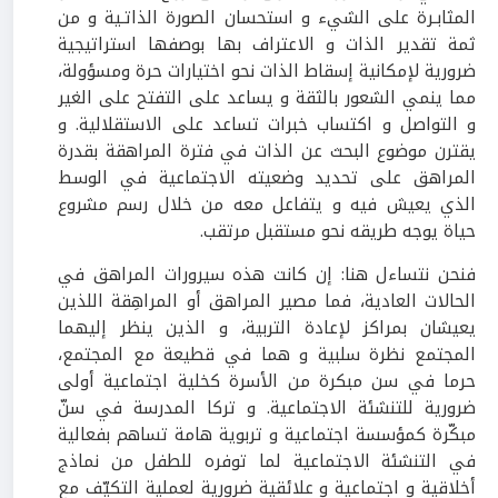
المثابـرة على الشيء و استحسان الصورة الذاتـية و من
ثمة تقدير الذات و الاعتراف بها بوصفها استراتيجية
ضرورية لإمكانية إسقاط الذات نحو اختيارات حرة ومسؤولة،
مما ينمي الشعور بالثقة و يساعد على التفتح على الغير
و التواصل و اكتساب خبرات تساعد على الاستقلالية. و
يقترن موضوع البحث عن الذات في فترة المراهقة بقدرة
المراهق على تحديد وضعيته الاجتماعية في الوسط
الذي يعيش فيه و يتفاعل معه من خلال رسم مشروع
حياة يوجه طريقه نحو مستقبل مرتقب.
فنحن نتساءل هنا: إن كانت هذه سيرورات المراهق في
الحالات العادية، فما مصير المراهق أو المراهِقة اللذين
يعيشان بمراكز لإعادة التربية، و الذين ينظر إليهما
المجتمع نظرة سلبية و هما في قطيعة مع المجتمع،
حرما في سن مبكرة من الأسرة كخلية اجتماعية أولى
ضرورية للتنشئة الاجتماعية. و تركا المدرسة في سنّ
مبكّرة كمؤسسة اجتماعية و تربوية هامة تساهم بفعالية
في التنشئة الاجتماعية لما توفره للطفل من نماذج
أخلاقية و اجتماعية و علائقية ضرورية لعملية التكيّف مع