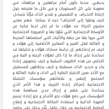
بديهي، عندما نكون أمام مراهقين و مراهقات في
صعوبـة على كل المستويات و في ظـل ما نفترضه حول
ارتباط الانحـراف و التهميش و تقدير الذات فإنّنا نتساءل:
كيف وصلوا إلى الانحراف؟ حيث لا يمكننا فهم معنى
مشروع الحياة عند هؤلاء ما لم تكن لدينا فكرة عن
الأوساط الاجتماعية التي شبّوا بها و الصيرورة الاجتماعية
التي مروا بها من جهة والآليات التي استعملها المحيط
و العائلة لنقل القيم و المعايير الأخلاقية إلى هؤلاء و
كيف تم إدماجهم. إن دراسة مسارات هؤلاء و تحليلها قد
تساعدنا على إدراك ما إذا كان لهؤلاء الرغبة و النية في
التخلص من هذه الظروف السلبية و كيف يتصورون إعادة
بناء و تحديد الذات مستقبلا و كيف يخططون للمستقبل
مع الأخذ بعين الاعتبار النظرة إلى الذات و نظرة العائلة و
المجتمع إليهم، و علاقاتهم بمؤسسات التنشئة
الاجتماعية كمراكز إعادة التربية، و هذا الأمر الذي
يساعدنا على فهم و إدراك مدى مساهمة هذه
المؤسسات في دفع هؤلاء نحو الأمـام و نحو إعادة ترميم
الصورة الذاتية و استعادة المكانة الاجتماعية و إصلاح
الروابط الاجتماعية من خلال تكفل بنّاء يرتكز على برنامج