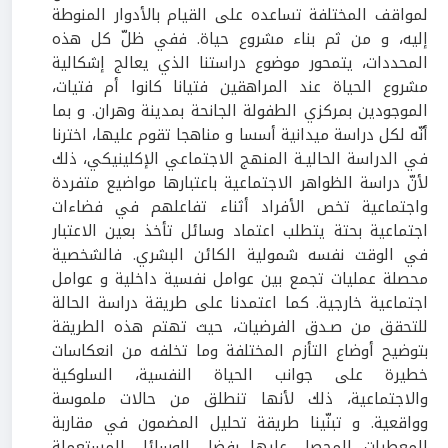
لمواقف المختلفة تساعده على القيام بالأدوار المنوطة
إليه، و من ثم بناء مشروع حياة. ففي ظلّ كل هذه
المحددات، يتمحور موضوع دراستنا الذي يعالج إشكالية
مشروع الحياة عند المراهقين فتيانا كانوا أم فتيات،
الموجودين بمركزي الطفولة الجانحة بمدينة وهران. و بما
أنّه لكل دراسة ميدانية أسسا و مناهجا تقوم عليها، اخترنا
في الدراسة الحاليـة المنهج الاجتماعي الإكلينيكي، ذلك
لأنّ دراسة الظواهر الاجتماعية باعتبارها مواضيع متفردة
واجتماعية تخص الأفراد أثناء تفاعلهم في فضاءات
اجتماعية بحتة يتطلب اعتماد وسائل تأخذ بعين الاعتبار
في الوقت نفسه شمولية الكائن البشري. فالشخصية
محصلة عمليات تجمع بين عوامل نفسية داخلية و عوامل
اجتماعية خارجية. كما اعتمدنا على طريقة دراسة الحالة
للتحقق من صـدق الفرضيات، حيث تهتم هذه الطريقة
بتوضيح أوضاع التأزم المختلفة وما تخلفه من انعكاسات
خطيرة على جوانب الحياة النفسية، السلوكية
والاجتماعية، ذلك لأنها تنطلق من حالات ملموسة
وواقعية. و تبنّينا طريقة تحليل المضمون في مقاربة
المعطيات المحصل عليها بفضل الوسائل المستعملة