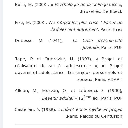
Born, M. (2003), «
Psychologie de la délinquance »
,
Bruxelles, De Boeck.
Fize, M. (2003),
Ne m’appelez plus crise ! Parler de
l’adolescent autrement
, Paris, Eres.
Debesse, M. (1941),
La Crise
d’Originalité
Juvénile,
Paris, PUF.
Tape, P. et Oubraylie, N. (1993), « Projet et
réalisation de soi à l'adolescence »
,
in Projet
d'avenir et adolescence. Les enjeux personnels et
sociaux, Paris, ADAPT.
Alleon, M., Morvan, O., et Lebovoci, S. (1990),
ème
Devenir adulte,
» 12
éd., Paris, PUF.
Castellan, Y. (1988),
L’Enfant entre mythe et projet
,
Paris, Paidos du Centurion.