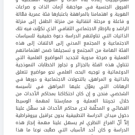
الفروق الجنسية في مواجهة أزمات الذات و صراعات
الهوية. و اهتمامنا بالمراهقة باعتبارها فئة عمرية فعّالة
و فاعلة و مرحلة انتقالية من منزلة الطفل إلى منزلة
الراشد و بالإطار الاجتماعي الثقافي الذي تكوّنت فيه تلك
الذاتيات التي تناولتهم الدراسة دعوة حقيقية للسياسات
الاجتماعية و المجتمع المدني إلى الالتفات إلى هذه
الفئة الهامة من المجتمع و تسجيلها ضمن اهتماماتهم
العملية و صرخة مدوية لتجديد المواضيع العلمية التي
تتناول هذه الفئة بالجزائر و تجاوز الخطابات النموذجية
الدوغماتية و توجيه البحث العلمي نحو مواضيع تتعلق
بالذاتية و المراهق، بالتحولات الاجتماعية و دورها في
الرهانات التي يعوّل عليها المراهق في تأسيسه
الشخصي. فنحن و إن كان احتكاكنا بمحاكم الأحداث من
خلال تجربتنا العملية و ممارستنا لمهمة الوسيط
القضائي و المحلّفة لدى محاكم الأحداث قد سهّل علينا
دخول ميدان الدراسة التطبيقية بدون عراقيل بيروقراطية
إلاّ أنّ الفراغ النظري لم يسهل علينا مهمة إنجاز هذه
الدراسة و كان أحد الأسباب التي صعّبت نوعا ما هذا