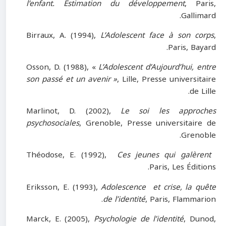
l’enfant. Estimation du développement
, Paris,
Gallimard.
Birraux, A. (1994),
L’Adolescent face à son corps
,
Paris, Bayard.
Osson, D. (1988), «
L’Adolescent d’Aujourd’hui, entre
son passé et un avenir »
, Lille, Presse universitaire
de Lille.
Marlinot, D. (2002),
Le soi les approches
psychosociales
, Grenoble, Presse universitaire de
Grenoble.
Théodose, E. (1992),
Ces jeunes qui galèrent
Paris, Les Éditions.
Eriksson, E. (1993),
Adolescence et crise, la quête
de l’identité
, Paris, Flammarion.
Marck, E. (2005),
Psychologie de l’identité
, Dunod,