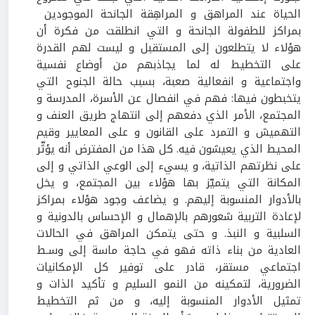
الحياة عند المراهق و المراهِقة الجانحة الموجودين
بمراكز للطفولة الجانحة و التي انطلقت من فكرة أن
هؤلاء لا يتطلعون إلى المستقبل و ليست لهم القدرة
على التخطيط له لما يجاذبهم من أوضاع نفسية
واجتماعية و انفعالية صعبة، بسبب حالة الجنوح التي
يتخبطون فيها: فهم في انفصال عن الأسرة، المدرسة و
المجتمع، الأمر الذي دفعهم إلى انتهاج طريق العنف و
التهميش و التمرد على القانون و على المعايير وقيم
المحيط الذي يعيشون فيه. كل هذا من المفترض أنه يؤثّر
على نظرتهم الذاتية، و يسيء إلى الوعي الذاتي و إلى
المكانة التي يتميّز بها هؤلاء بين المجتمع، و يخل
بالأدوار المنسوبة إليهم. و يضاعف وجود هؤلاء بمراكز
لإعادة التربية شعورهم بالإهمال و الإحساس بالدونية و
السلبية و النبذ. و حتى يتمكن المراهق في الحالات
العادية من بناء ذاته فهو في حاجة ماسة إلى وسـط
اجتماعي مستقر، قادر على توفير كل الإمكانيات
الضرورية، لتمكينه من النمو السليم و تأكيد الذات و
تمثيل الأدوار المنسوبة إليه، و من ثم التخطيط