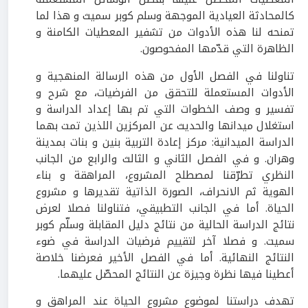
كالمحادثة العيادية الموجهة وسلم كوبر سميث و هذا لما
تمنحه لنا هذه الأدوات من تشفير المعطيات الكامنة و
الظاهرة التي قدّمها المفحوصون.
تناولنا في الفصل الأول من هذه الرسالة المنهجية و
الأدوات المستعملة للتحقق من الفرضيات، مع شرح و
تفسير و وصف الخطوات التي تم بها إعداد الدراسة و
استغلال ميدانها والحديث عن المركزين اللذين تمت بهما
الدراسة الميدانية: مركز إعادة التربية بنين و بنات بمدينة
وهران. و في الفصل الثاني و الثالث والرابع من الجانب
النظري تطرّقنا لمصطلح المشروع، المراهقة و بناء
الهوية ثم الانحراف، الصورة الذاتية تقديرها و مشروع
الحياة. أما في الجانب التطبيقي، فتناولنا فصلا لعرض
نتائج الدراسة الحالية من نتائج دليل المقابلة وسلّم كوبر
سميت. و فصلا آخر لتقييم فرضيات الدراسة في ضوء
النتائج النهائية. أما في الفصل الأخير فعرضنا خلاصة
أعطينا فيها نظرة وجيزة عن النتائج المحصّل عليهما.
تهدف دراستنا لموضوع مشروع الحياة عند المراهق و