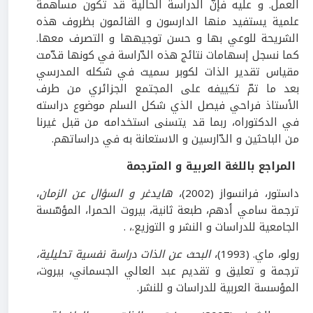
العمل. و عليه فإنّ الدراسة الحالية قد تكون مساهمة
علمية يستفيد منها الدارسون و القائمون بظروف هذه
الشريحة للوعي بها و حسن توجيهها و التصرف معها.
كما نسجل إسهامات نتائج هذه الدّراسة في كونها قدّمت
مقياس تقدير الذات لكوبر سميث في شكله المدرسي
بعد ما تمّ تكييفه على المجتمع الجزائري من طرف
الأستاذ فراحي فيصل الذي شكل السلم موضوع دراسته
في الدكتوراه، ربما قد يتسنى استخدامه من قبل غيرنا
من الباحثين و الدّارسين و الاستعانة به في دراساتهم.
المراجع باللغة العربية و المترجمة
داستور، فرانسواز (2002)،
هايدغر و السؤال عن الزمان
،
ترجمة سامي أدهم، طبعة ثانية، بيروت الحمرا، المؤسّسة
الجامعية للدراسات و النشر و التوزيع.، .
رولو، ماي. (1993)،
البحث عن الذات دراسة نفسية تحليلية،
ترجمة و تعليق و تقديم عبد العالي الجسماني، بيروت،
المؤسسة العربية للدراسات و للنشر.