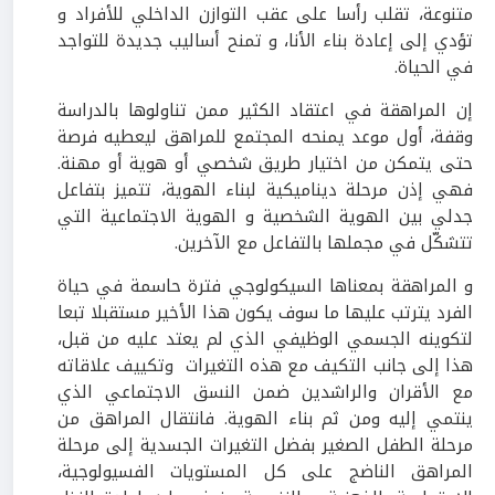
متنوعة، تقلب رأسا على عقب التوازن الداخلي للأفراد و
تؤدي إلى إعادة بناء الأنا، و تمنح أساليب جديدة للتواجد
في الحياة.
إن المراهقة في اعتقاد الكثير ممن تناولوها بالدراسة
وقفة، أول موعد يمنحه المجتمع للمراهق ليعطيه فرصة
حتى يتمكن من اختيار طريق شخصي أو هوية أو مهنة.
فهي إذن مرحلة ديناميكية لبناء الهوية، تتميز بتفاعل
جدلي بين الهوية الشخصية و الهوية الاجتماعية التي
تتشكّل في مجملها بالتفاعل مع الآخرين.
و المراهقة بمعناها السيكولوجي فترة حاسمة في حياة
الفرد يترتب عليها ما سوف يكون هذا الأخير مستقبلا تبعا
لتكوينه الجسمي الوظيفي الذي لم يعتد عليه من قبل،
هذا إلى جانب التكيف مع هذه التغيرات وتكييف علاقاته
مع الأقران والراشدين ضمن النسق الاجتماعي الذي
ينتمي إليه ومن ثم بناء الهوية. فانتقال المراهق من
مرحلة الطفل الصغير بفضل التغيرات الجسدية إلى مرحلة
المراهق الناضج على كل المستويات الفسيولوجية،