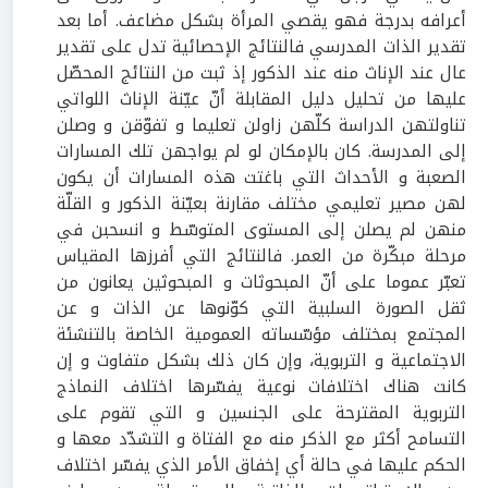
أعرافه بدرجة فهو يقصي المرأة بشكل مضاعف. أما بعد
تقدير الذات المدرسي فالنتائج الإحصائية تدل على تقدير
عال عند الإناث منه عند الذكور إذ ثبت من النتائج المحصّل
عليها من تحليل دليل المقابلة أنّ عيّنة الإناث اللواتي
تناولتهن الدراسة كلّهن زاولن تعليما و تفوّقن و وصلن
إلى المدرسة. كان بالإمكان لو لم يواجهن تلك المسارات
الصعبة و الأحداث التي باغتت هذه المسارات أن يكون
لهن مصير تعليمي مختلف مقارنة بعيّنة الذكور و القلّة
منهن لم يصلن إلى المستوى المتوسّط و انسحبن في
مرحلة مبكّرة من العمر. فالنتائج التي أفرزها المقياس
تعبّر عموما على أنّ المبحوثات و المبحوثين يعانون من
ثقل الصورة السلبية التي كوّنوها عن الذات و عن
المجتمع بمختلف مؤسّساته العمومية الخاصة بالتنشئة
الاجتماعية و التربوية، وإن كان ذلك بشكل متفاوت و إن
كانت هناك اختلافات نوعية يفسّرها اختلاف النماذج
التربوية المقترحة على الجنسين و التي تقوم على
التسامح أكثر مع الذكر منه مع الفتاة و التشدّد معها و
الحكم عليها في حالة أي إخفاق الأمر الذي يفسّر اختلاف