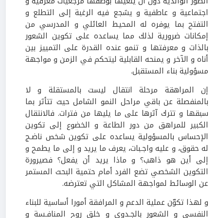
الصور الوالدية دون أن يلغيها بوصفها مرجعيات معرفية و
اجتماعية و عاطفية و يشجع فيه الرغبة إلى التطلع و
التفتح بما يوفره له المحيط العائلي و المدرسي من
إمكانات ضرورية لذلك مما يساعده على تكوين الشعور
بالذات و معرفتها و تنمو عنده القدرة على التمييز بين
أناه و الآخر و يمنحه القابلية ليتحكم في الزمن و مواجهة
مسؤولية بناء المستقبل.
إن المراهقة مرحلة انتقال ليست بالمستقلة و لا
بالمنفصلة عن باقي مراحل النمو الشامل حيث تتأثر بما
سبقها و تترك آثرها على ما يليها من فترات. فالانتقال
الكبير للمراهق من دور الطاعة و الخضوع إلى تكوين
الإحساس بالمسؤولية يساعده على تكوين شخص ناضـج
له حقوق، و عليه واجـبات، يعرف ما يريد و إلى ما يطمح و
إلى أين هو ذاهب؟ و ماذا يريد أن يفعل؟ فصيرورة
التكوين الشخصي تضع الفرد أمام حتمية البحث المستمر
عن الوسائط لمواجهة المشاكل التي تعترضه.
و لهذا تكوّن عملية الدعم و المرافقة أمورا أساسية للبناء
النفسي و الشعور بالجـدوى و خلق روح المنافـسة و