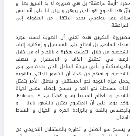
مجرد "أزمة مراهقة" بل هي صيرورة لا بد المرور بها، و
بأنّ هذا الخروج هو الذي يبرهن و يبيّن لنا على أنّه ليس
هناك عمر بيولوجي يحدد الانتقال من الطفولة إلى
المراهقة.
فصيرورة التكوين هذه تعني أن الهوية ليست مجرد
امتداد للماضي بل انفتاح على المستقبل و إمكانية إثبات
الشخصية من خلال التمسك بفكرة و بالنجاح أو من خلال
الرغبة في تحقيق الذات و الاستقرار و تتصف
بالديناميكية و تأتي نتيـجة التبادل الذي يحدث في بنى
الشخصية. و نفهم من هذا، أن الشعور الذاتي بالهوية
يحمل ميزة التوجه نحو المستقبل، و يتعلق الأمر بتمثل
الذات مسقطة نحو الغد و يسمح بإعطاء معنى لحياة
الشخص و للعالم المحيط به. و هكذا نجد Erikson, E.
يؤكد دوما على أنّ المشروع يقترن بالشعور بالانا و
بالإحساس بالثقة و بالإرادة الحرة و الخيال و النشاط
الفعال.
و يسمح نمو الطفل و تطوره بالاستقلال التدريجي عن