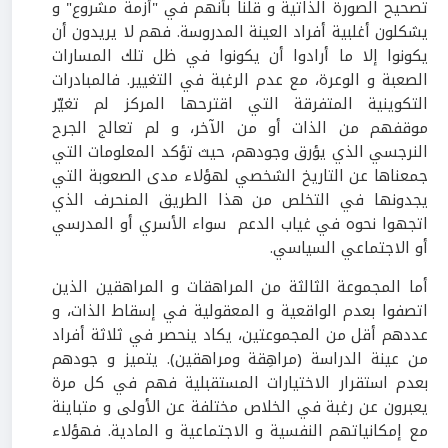
تصحيح الصورة الذاتية و قلنا بأنهم في "أزمة مشروع" و
يشكلون أغلبية أفراد العينة المدروسة. فهم لا يريدون أن
يكونوا إلا ما أرادوا أن يكونوا في ظل تلك المسارات
الصعبة و الوعرة، مع عدم الرغبة في التغيير. فالمبادرات
التكوينية المتفرقة التي اقترحها المركز لم تغيّر
موقفهم من الذات أو من الآخر، و لم تعالج الجرح
النرجسي الذي يؤرق وجودهم، حيث تؤكد المعلومات التي
جمعناها عن التاريخ الشخصي لهؤلاء مدى الصعوبة التي
يجدونها في التخلص من هذا الطريق المنحرف الذي
اتجهوا نحوه في غياب الدعم سواء الأسري أو المدرسي
أو الاجتماعي السياسي.
أما المجموعة الثالثة من المراهقات و المراهقين الذين
اتصفوا بعدم الواقعية و المعقولية في إسقاط الذات، و
عددهم أقل من المجموعتين، يكاد ينحصر في ثلاثة أفراد
من عينة الدراسة (مراهِقة ومراهقين). يتميز و جودهم
بعدم استقرار الاختيارات المستقبلية فهم في كل مرة
يعبرون عن رغبة في الخلاص مختلفة عن الأولى و متباينة
مع إمكانياتهم النفسية و الاجتماعية و المادية. فهؤلاء