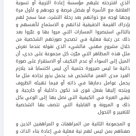
الذي اقترحته عليهم مؤسسة إعادة التربية أو تسوية
العلاقة مع الأسرة أو بفضل فرصة و جودهم و لأول مرة
وجها لوجه مع ذواتهم بعد رحلة التشرد، مما سمح لهم
بإدراك القيمة الحقيقية لذاتهم و الاستماع لأنفسهم و
بالتالي استبصروا المسارات التي مروا بها و عبّروا بعد
ذلك عن رغبة فعلية في تصحيح صورتهم الشخصية من
خلال مشروع مهني. فالشيء الذي نقوله عندما نعرض
مثل هذه المظاهر التي ميّزت كل مجموعة على حدى، أن
الميل إلى السواء أو عدم التكيف أو الاستقرار على صورة
ذاتية ما ليس صيرورة حتمية أي ليس اكتسابا قد يلازم
الفرد مدى العمر. فالشخص قد يحمل بذور نجاحه مثل ما
يحمل عوامل دمارها في ذاته أو فيما تهيئه الظروف
ويتجه إليها بفعل قوى قد تكون داخلية أو خارجية. و
تبقى العبرة في الكيفية التي نصل بها إلى الوعي بكل
ذلك و المرونة و القابلية التي تتصف بها الشخصية
للتغيير و التحول.
و المجموعة الثانية من المراهقات و المراهقين الذين و
صفناهم بمن ليس لهم نية فعلية في إعادة بناء الذات و