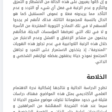
و إن كانوا يعبرون على هذه الحالة من الانشطار و التمزق
والتأزم و عدم الرغبة في فعل أي شيء أو التردد و عدم
التأكد مما يريدونه فعلا و غموض المستقبل كما هو
الحال بالنسبة للمجموعة الثالثة، فذلك لأنهم لم يجدوا
أنفسهم لا في تلك النماذج التربوية المقترحة من الأسرة
و لا في تلك التي تعرضها المؤسسات البديلة. فكأنهم
يحتمون من مشاعر الإخفاق و الفشل وعدم الاعتبار من
خلال هذه الرغبة اللاواعيية في عدم تجاوز هذه الهويات
"المنحرفة"، إذ يتخذون الاستمرار عـلى التمرد و تجاهل
المجتمع نموذج حياة يحققون بفضله توازنهم الشخصي و
الذاتي.
الخلاصة
تطرح الدراسة الحالية و نتائجها إشكالية ندرة الاهتمام
العلمي الأكاديمي بمثل هذه المواضيع. فهناك دراسات
قليلة في حدود معلوماتنا تناولت موضوع مشروع الحياة لا
سيما عند هذه الشريحة المهمّشة من المراهقين و
استراتيجيات إعادة بناء الذات و الهوية الشخصية و