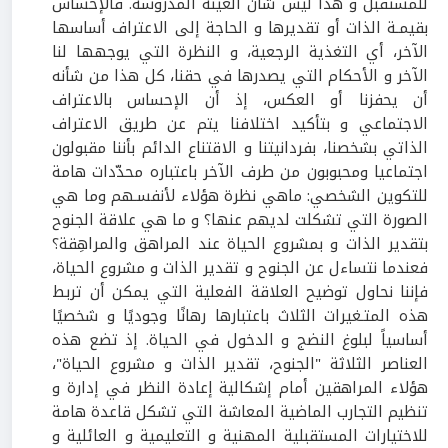
للمستقبل و هذا ليس شأن العينة المدروسة. فالإحساس
بقيمـة الذات أو تقديرها و الحاجة إلى الاعتراف أساسها
الآخر، أي التغذية الرجعية، و النظرة التي يوجهها لنا
الآخر و الأحكام التي يصدرها في حقنا، كل هذا من شأنه
أن يحفزنا أو العكس، إذ أن الإحساس بالاعتراف
الاجتماعي و بتأكيد اختلافنا يتم عن طريق الاعتراف
الذاتي بشخصنا، بفردانيتنا و الاقتناع الدائم بأننا مقبولون
اجتماعيا ومحبوبون من طرف الآخر باعتباره محدّدات هامة
للتكوين الشخصي: ماهي نظرة هؤلاء لأنفسـهم وما هي
الصورة التي تشكلت لديهم عنها؟ و ما هي علاقة الجنوح
بتقدير الذات و بمشروع الحياة عند المراهق والمراهِقة؟
فعندما نتساءل عن الجنوح و تقدير الذات و مشروع الحياة،
فإننا نحاول توضيح العلاقة الفعلية التي يمكن أن تربط
هذه المتـغيرات الثلاث باعتبارها رهانًا وجوديًا و شخصيًا
أساسياً لبلوغ النضج و الدخول في الحياة. إذ تضع هذه
العناصر الثلاثة "الجنوح، تقدير الذات و مشروع الحياة"،
هؤلاء المراهقين أمام إشكالية إعادة النظر في إدارة و
تنظيم التجارب الماضية المعاشة التي تشكل قاعدة هامة
للاختيارات المستقبلية المهنية و التعليمية و العائلية و