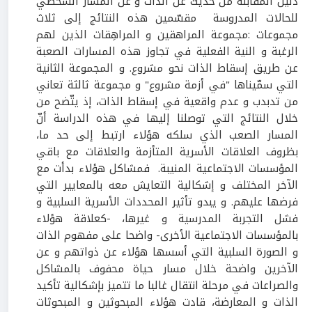
دليل المقابلة من حديث عن الذات و عن المسار الشخصي
للحالات المدروسة مقسّمين هذه النتائج إلى ثلاث
مجموعات :مجموعة المراهقين و المراهِقات الذين لهم
الرغبة و النية الفعلية في تجاوز هذه المسارات الصعبة
عن طريق إسقاط الذات نحو مشروع. و المجموعة الثانية
التي سمّيناها "في أزمة مشروع" و مجموعة ثالثة تعاني
من تدبدب و عدم واقعية في إسقاط الذات، إذ يتّضح من
خلال النتائج التي توصلنا إليها في هذه الدراسة أنّ
المسار الصعب الذي سلكه هؤلاء ارتبط إلى حد ما،
بظروف العلاقات الأسرية المتأزمة والعلاقات مع باقي
المؤسسات الاجتماعية المنيبة. فمشاكل هؤلاء بدأت مع
الآخر المختلف و إشكالية التعايش معه بالمعايير التي
فرضها عليهم. و يبدو تأثير المحددات الأسرية السلبية و
فشل التجربة المدرسية و غيرها، -كعلاقة هؤلاء
بالمؤسسات الاجتماعية الأخرى- واضحا على مفهوم الذات
و الصورة السلبية التي أسسها هؤلاء عن ذواتهم و عن
الآخرين واضحة خلال مسار حياة محفوف بالمشاكل
والصراعات في مرحلة انتقال غالبا ما تتميز بإشكالية تأكيد
الذات و المعارضة، قادت هؤلاء المبحوثين و المبحوثات