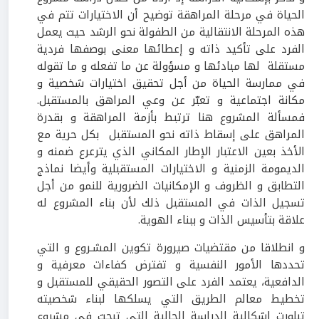
الحياة في مرحلة المراهقة توضيح أن الاختيارات تتم في
هذه المرحلة الانتقالية من الطفولة نحو الرشد حيث يعمل
الفرد على تأكيد ذاته و إعطائها معنى بوصفها فردية
مستقلة لها مبادئها و مسؤولة عن ما تفعله و ما تقوله
في ممارسة الحياة من أجل تحقيق اختيارات شخصية و
مكانة اجتماعية و تعبّر عن وعي المراهق بالمستقبل.
فمسألة المشروع هنا ترتبط بأزمة المراهقة و بقدرة
المراهق على إسقاط ذاته نحو المستقبل بكل حرية مع
الأخذ بعين الاعتبار الإطار المكاني الذي يترعرع ضمنه و
الديمومة الزمنية و الاختيارات المستقبلية وأيضا نماذج
التطابق و الظروف و الإمكانيات الضرورية للنمو من أجل
تسجيل الذات في المستقبل ذلك لأن بناء المشروع له
علاقة بتأسيس الذات و ببناء الهوية.
و انطلاقا من مقتضيات صيرورة تكوين المشـروع و التي
تحددها الأمور النفسية و تفترض كفاءات معرفية و
الدافعية، يعتمد الفرد على التصور الحقيقي للمستقبل و
تخطيط معالم الطريق التي يسلكها لبناء شخصيته
تبلورت إشكالية الدراسة الحالية التي تبحث في مشروع