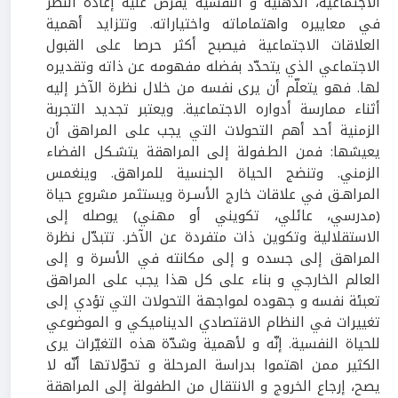
الاجتماعية، الذهنية و النفسية يفرض عليه إعادة النظر
في معاييره واهتماماته واختياراته. وتتزايد أهمية
العلاقات الاجتماعية فيصبح أكثر حرصا على القبول
الاجتماعي الذي يتحدّد بفضله مفهومه عن ذاته وتقديره
لها. فهو يتعلّم أن يرى نفسه من خلال نظرة الآخر إليه
أثناء ممارسة أدواره الاجتماعية. ويعتبر تجديد التجربة
الزمنية أحد أهم التحولات التي يجب على المراهق أن
يعيشها: فمن الطـفولة إلى المراهقة يتشـكل الفضاء
الزمني. وتنضج الحياة الجنسية للمراهق. وينغمس
المراهـق في علاقات خارج الأسـرة ويستثمر مشروع حياة
(مدرسي، عائلي، تكويني أو مهني) يوصله إلى
الاستقلالية وتكوين ذات متفردة عن الآخر. تتبدّل نظرة
المراهق إلى جسده و إلى مكانته في الأسرة و إلى
العالم الخارجي و بناء على كل هذا يجب على المراهق
تعبئة نفسه و جهوده لمواجهة التحولات التي تؤدي إلى
تغييرات في النظام الاقتصادي الديناميكي و الموضوعي
للحياة النفسية. إنّه و لأهمية وشدّة هذه التغيّرات يرى
الكثير ممن اهتموا بدراسة المرحلة و تحوّلاتها أنّه لا
يصح، إرجاع الخروج و الانتقال من الطفولة إلى المراهقة