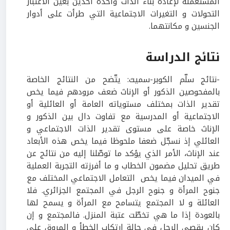
المستعملة لإعادة بناء الذات واحدة آخذين بعين الاعتبار
التحولات و التغيرات الاجتماعية التي طرأت على أدوار
الجنسين و مكانتهما.
نتائج الدراسة
-نتائج سلّم الكوبر-سميث: يتّضح من النتائج الخاصة
بالمفحوصين الذكور أو الإناث ضعف مرودهم فيما يخص
تقدير الذات بمختلف مستوياته العامة أو العائلية أو
الاجتماعية أو المدرسية مع تفاوت دال بين الذكور و
الإناث خاصة على مستوى تقدير الذات الاجتماعي و
العائلي إذ نسجّل ضعفا ملحوظا فيما يخص هذه الأبعاد
عند الإناث، الأمر الذي يؤكد ما توصّلنا إليه من نتائج عن
طريق تحليل مضمون الخطاب و ما أفرزته التجربة العملية
في الميدان فيما يخص التعامل الاجتماعي المختلف مع
جنوح المرأة و جنوح الرجل في المجتمع الجزائري. فلا
العائلة و لا المجتمع يتسامح مع المرأة و يسمح لها
بالعودة إذا ما هي تخطّت عتبة المنزل. فالمجتمع و إن
كان يقصي الرجل في حالة ارتكاب الخطأ و المروق على