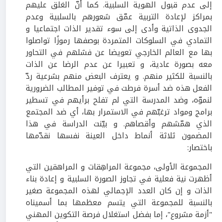
إلى عدم قبول الهوية السلبية. كما أنّ الغلق عليهم
بمراكز لإعادة التربية عمّق شعورهم بالسلبية وعدم
الجدوى الذاتية وأدى إلى سوء تقدير الذات اجتماعيا و
التمادي في السلوكات المتمردة بوصفها رموزًا تواصلوا
بها مع العالم الخارجي تعويضا عن فشلهم في التحاور
معه بصورة عادية، و تعبيرا عن عدم الرضا عن الذات
بالنسبة للكثير منهم. و يعترف البعض منهم بشرعية ردّ
الفعل هذه ضد أسرة فرطت في توفير المطالب الضرورية
لنموّه، وضد المدرسة التي لم تفلح برأيهم في تسطير
برامج ومواد ترغبّهم في الاستمرار بها، أي ضد المجتمع
الذي همّشهم وأقصاهم. و بيّنت الدراسة في هذا
المضمون ثلاثة أنماط داخل العينة نفسها نقدّمها
باختصار:
المجموعة الأولى، مجموعة المراهِقات و المراهقين التي
أظهرت نية فعلية في تجاوز الصورة السلبية و إعادة بناء
الذات و إن كان العدد الإجمالي لهذه المجموعة صغير
بالنسبة للمجموعة التي يتسم معظمها بما أسميناه
"أزمة مشروع"، إما بفضل استغلال فرصة التكوين المهني