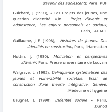
d’avenir des adolescents,
Paris, PUF.
Guichard, J. (1993), « Les Projets des jeunes, une
question d’identité
»,
in
Projet d'avenir et
adolescence, Les enjeux personnels et sociaux,
Paris, .ADAPT.
Guillaume, J.-F. (1998),
Histoires de jeunes. Des
Identités en construction
, Paris, l’Harmattan.
Nuttin, J. (1980),
Motivation et perspectives
d’avenir
, Paris, Presse universitaire de Louvain.
Walgrave, L. (1992),
Délinquance systématisée des
jeunes et vulnérabilité sociétale. Essai de
construction d’une théorie intégrative, Genève,
Médecine et hygiène.
Baugnet, L. (1998),
L’Identité sociale »
, Paris,
Dunod.