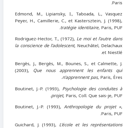
Paris.
Edmond, M., Lipiansky, I., Taboada, L., Vasquez
Peyer, H., Camillerie, C., et Kastersztein, J. (1998),
tratégie identitaire,
Paris, PUF.
Rodriguez-Hector, T., (1972),
Le moi et l’autre dans
la conscience de l’adolescent
, Neuchâtel, Delachaux
et Niestlé.
Bergès, J., Bergès, M., Bounes, S., et Calmette, J.
(2003),
Que nous apprennent les enfants qui
n’apprennent pas
, Paris, Ères.
Boutinet, J.-P. (1993),
Psychologie des conduites à
projet
, Paris, Coll. Que sais-je, PUF.
Boutinet, J.-P. (1993),
Anthropologie du projet »
,
Paris, PUF.
Guichard, J. (1993),
L’école et les représentations