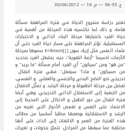
ع. 55-56 — م. 16 — 30/06/2012
تعتبر دراسة مشروع الحياة في فترة المراهقة مسألة
هامة، و ذلك لما تكتسيه هذه المرحلة من أهمية في
حياة الفرد باعتبارها مرحلة البناء الذاتي و الاختيارات
المستقبلية. تؤثر المراهقة على مسار حياة الفرد حتى أن
علماء الـنفس مثل إريك سون Eriksson
[1]
سموها بمرحلة
الأزمات، لاسيما "أزمة الهوية"، حيث ينشغل الفرد بتحديد
"من هو" ومن "سيكون" أي الفرد أمام مسألة "ما يريد" و
من «سيكون" و ماذا" سيفعل". فهي فترة انتقال
تدريجي نحو النضج البدني والجنسي والعقلي و النفسي،
تفصل بين مرحلة الطفولة و مرحلة الرشد. و تمثّل الانتقال
من التبعية إلى الاستقلال الذاتي التدريجي، وهي أيضا
فترة انتقال من دور الطفل و الاتكال على المحيط إلى
الاعتماد على النفس و تقمص الأدوار التي تقربه من
الرشد و الاستقلالية بوصفها مطلبا أساسيا من مطالب
هذه الفترة من العمر و الالتفات إلى الذات على أنها
مختلفة عما سبقها من المراحل. تتميّز بتحولات و تغيرات