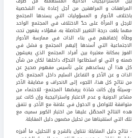
بين الاستراتيجيات الذاتية المستعملة من طرف
المراهقات و المراهقين من أجل إعادة بناء الشخصية
باختلاف الأدوار و المسؤوليات التي يسندها المجتمع
للرجل و المرأة على حدّ الاختلاف في المجتمع الواحد
مهما بلغت درجة التغيير الحاصلة به. فهؤلاء يقعون تحت
وطأة إخفاقهم في بناء الذات في ممارسة الأدوار
الاجتماعية التي أسندها إليهم المجتمع و فشل في
الفوز بمكانة معتبرة بين أفراد المجتمع الذي يعيشون
ضمنه و التي لو استطاعوا التحرّك داخلها لكان من شأن
كل هذا أن يساعدهم على تأسيس مفهوم صحيح عن
الذات و عن الآخر و التفاعل السليم داخل المجتمع. كان
من نتائج كل هذا، اللجوء إلى الانحراف و مضايقة الآخر
-وسيلةً وإن كانت شاذة يرفضها المجتمع- للاحتماء من
مشاعر الدونية و عدم الاعتبار واستراتيجية وإن كانت غير
متوافقة للتواصل و الدخول في علاقة مع الآخر. و تتفق
هده النتائج المحصّل عليها من اختبار الكوبر سميث مع
تلك التي استقيناها من تحليل مضمون دليل المقابلة.
- نتائج دليل المقابلة: نتناول بالشرح و التحليل، ما أفرزه