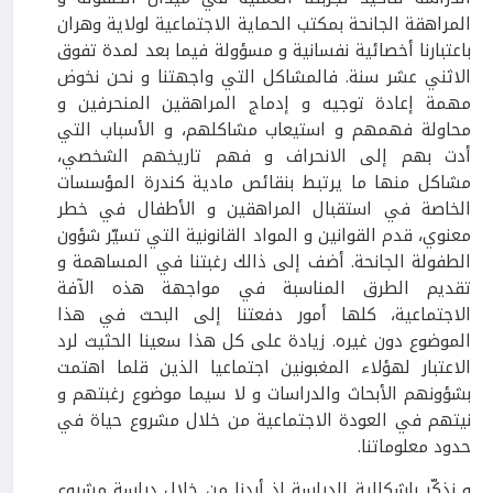
المراهقة الجانحة بمكتب الحماية الاجتماعية لولاية وهران
باعتبارنا أخصائية نفسانية و مسؤولة فيما بعد لمدة تفوق
الاثني عشر سنة. فالمشاكل التي واجهتنا و نحن نخوض
مهمة إعادة توجيه و إدماج المراهقين المنحرفين و
محاولة فهمهم و استيعاب مشاكلهم، و الأسباب التي
أدت بهم إلى الانحراف و فهم تاريخهم الشخصي،
مشاكل منها ما يرتبط بنقائص مادية كندرة المؤسسات
الخاصة في استقبال المراهقين و الأطفال في خطر
معنوي، قدم القوانين و المواد القانونية التي تسيّر شؤون
الطفولة الجانحة. أضف إلى ذالك رغبتنا في المساهمة و
تقديم الطرق المناسبة في مواجهة هذه الآفة
الاجتماعية، كلها أمور دفعتنا إلى البحث في هذا
الموضوع دون غيره. زيادة على كل هذا سعينا الحثيث لرد
الاعتبار لهؤلاء المغبونين اجتماعيا الذين قلما اهتمت
بشؤونهم الأبحاث والدراسات و لا سيما موضوع رغبتهم و
نيتهم في العودة الاجتماعية من خلال مشروع حياة في
حدود معلوماتنا.
و نذكّر بإشكالية الدراسة إذ أردنا من خلال دراسة مشروع