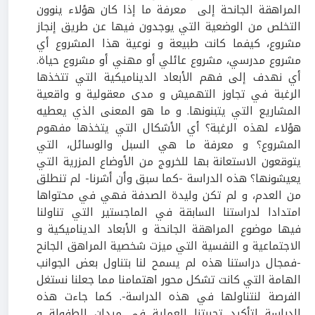
المراهقة الجانحة إلى معرفة ما إذا كان هؤلاء ينوون
التخلص من الوضعية التي يوجدون فيها عن طريق إنجاز
مشروع، كيفما كانت طبيعة و نوعية هذا المشروع أي
مشروع مدرسي، مشروع عائلي أو مهني أو مشروع حياة.
أي نهدف إلى فهم الأبعاد الديناميكية التي تتخذها
الرغبة في تجاوز التهميش و مدى معقولية و واقعية
المشاريع التي يتبنونها. و ما هو المعنى الذي يعطيه
هؤلاء لهذه الرغبة؟ أي الأشكال التي يتخذها مفهوم
المشروع؟ و معرفة ما هي السبل والوسائل، التي
يتوقعون الاستعانة بها للخروج من الأوضاع المزرية التي
يعيشونها؟ هذه الدراسة -كما سبق وأن أشرنا- لم تنطلق
من العدم، و لم تكن وليدة الصدفة فهي في محتواها
امتدادا لدراستنا السابقة في الماجستير التي تناولنا
فيها موضوع المراهقة الجانحة و الأبعاد الديناميكية و
الاجتماعية و النفسية التي ميزت شخصية المراهق الجانح
-فمجال دراستنا هذه لم يسمح لنا بتناول بعض الجوانب
الهامة التي كانت تشكل محور اهتمامنا مما جعلنا نستغل
الفرصة لنتناولها في هذه الدراسة-. كما جاءت هذه
الدراسة لتأكيد تجربتنا العملية في ميدان الطفولة و