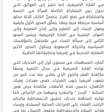
في القارة الافريقية، كما تشير إلى العوائق التي
تحول دون المشاركة الكاملة للمرأة في التنمية
والمشاركة في صنع القرار. يتضمنّ الكتاب ثلاثة محاور
أساسية مرتبطة فيما بينها: يتعلّق المحور الأول بكيفية
وصول النساء إلى التعليم وإلى إنتاج المعرفة وإلى
الموارد البشرية في القارة الإفريقية، ويشير المحور
الثاني إلى مسألة النساء في علاقتهنّ بالمؤسّسات
السياسية والحركة الجمعوية ويتناول المحور الأخير
المقاربة الجندرية في إفريقيا وتطبيقاتها النظرية.
أشارت المساهمات في مستوى أول إلى التحديات التي
تواجه القارة الافريقية في مجال التنمية ومنها
مكافحة الفقر والجوع الذي يعاني منه عدد كبير من
شعوب أفريقيا جنوب الصحراء، خفض معدلات وفيات
الأطفال، تحسين صحة الأمهات، مكافحة مرض نقص
المناعة " الإيدز " والملاريا وغيرهما من الأمراض. كما
تواجه المنطقة تحديات تحقيق الديمقراطية والحكم
الراشد، القضاء على الصراعات المحلية المسلحة، وإرساء
قواعد السلام والديمقراطية وحقوق الإنسان، بما في