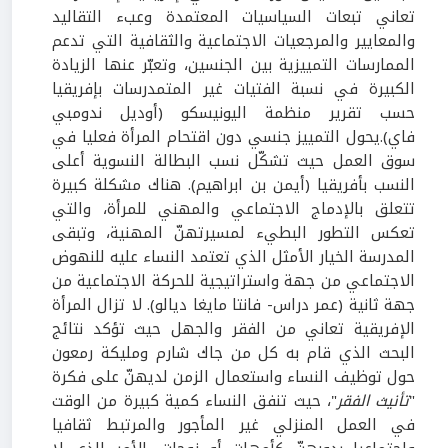
تعاني تبعات السياسيات المعتمدة وعبء التقاليد
والمعايير والمرجعيات الاجتماعية والثقافية التي تدعم
الممارسات التمييزية بين الجنسين، وتعبّر عنها الزيادة
الكبيرة في نسبة الفتيات غير المتمدرسات بإفريقيا
حسب تقرير منظمة اليونيسكو (أوديل ندومبي
فاي).يحول التمييز جنسي دون اقتحام المرأة فعليا في
سوق العمل حيث تشكّل نسب البطالة النسوية أعلى
النسب بأفريقيا (أيمن بن ابراهيم). هناك مشكلة كبيرة
تتعلق بالإدماج الاجتماعي والمهني للمرأة، والتي
تعكس التطور البطيء لمسيرتهنّ المهنية، وتبقى
المدرسة الخيار الأمثل الذي تعتمد النساء عليه للنهوض
الاجتماعي من جهة واستراتيجية للحركة الاجتماعية من
جهة ثانية (عمر دراس- فانتا مايغا ديالو). لا تزال المرأة
الإفريقية تعاني من الفقر والجهل حيث تؤكد نتائج
البحث الذي قام به كل من جاك شارم ومليكة رمعون
حول توظيف النساء واستعمال الزمن لديهنّ على فكرة
"
تأنيث الفقر
"، حيث تنفق النساء كمية كبيرة من الوقت
في العمل المنزلي غير المأجور والمرتبط ثقافيا