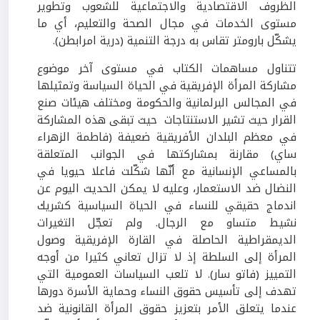
الظروف الاقتصادية والاجتماعية للشعوب وتطوير
مستوى الخدمات في مجال الصحة والتعليم، أي ما
يشكّل بارومتر تقاس به درجة التنمية (درية امرابطن).
تتناول مساهمات الكتاب في مستوى آخر موضوع
مشاركة المرأة الإفريقية في الحياة السياسة وتمثيلها
في المجالس البرلمانية والحكومة ومختلف هيئات صنع
القرار حيث تشير الاستنتاجات حيث تبقى هذه المشاركة
في معظم البلدان الأفريقية ضعيفة (فاطمة الزهراء
ساي) مقارنة بمشاركتها في الجوانب المتعلقة
بالمساعي الإنسانية مع أنّها شكّلت فاعلا حيويا في
النضال ضد الاستعمار، وعليه لا يمكن الحديث اليوم عن
اندماج حقيقي للنساء في الحياة السياسية كشريك
نشيط متساو مع الرجال. ولم تعجّل التغيرات
الديمقراطية الحاصلة في القارة الإفريقية وصول
المرأة إلى السلطة إذ لا تزال تعاني كثيرا من أوجه
التمييز (فاتو سار). لا تلعب السياسات العمومية التي
تهدف إلى تأسيس حقوق النساء وحماية الأسرة دورها
عندما يتعلق الأمر بتعزيز حقوق المرأة القانونية ضد