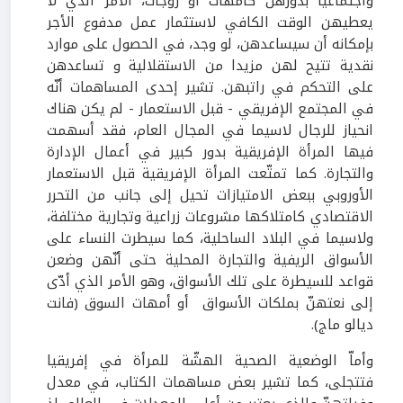
واجتماعيا بدورهنّ كأمهات أو زوجات، الأمر الذي لا
يعطيهن الوقت الكافي لاستثمار عمل مدفوع الأجر
بإمكانه أن سيساعدهن، لو وجد، في الحصول على موارد
نقدية تتيح لهن مزيدا من الاستقلالية و تساعدهن
على التحكم في راتبهن. تشير إحدى المساهمات أنّه
في المجتمع الإفريقي - قبل الاستعمار - لم يكن هناك
انحياز للرجال لاسيما في المجال العام، فقد أسهمت
فيها المرأة الإفريقية بدور كبير في أعمال الإدارة
والتجارة. كما تمتّعت المرأة الإفريقية قبل الاستعمار
الأوروبي ببعض الامتيازات تحيل إلى جانب من التحرر
الاقتصادي كامتلاكها مشروعات زراعية وتجارية مختلفة،
ولاسيما في البلاد الساحلية، كما سيطرت النساء على
الأسواق الريفية والتجارة المحلية حتى أنّهن وضعن
قواعد للسيطرة على تلك الأسواق، وهو الأمر الذي أدّى
إلى نعتهنّ بملكات الأسواق أو أمهات السوق (فانت
ديالو ماج).
وأماّ الوضعية الصحية الهشّة للمرأة في إفريقيا
فتتجلى، كما تشير بعض مساهمات الكتاب، في معدل