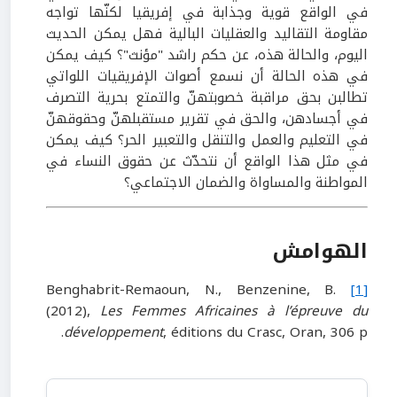
في الواقع قوية وجذابة في إفريقيا لكنّها تواجه
مقاومة التقاليد والعقليات البالية فهل يمكن الحديث
اليوم، والحالة هذه، عن حكم راشد "مؤنث"؟ كيف يمكن
في هذه الحالة أن نسمع أصوات الإفريقيات اللواتي
تطالبن بحق مراقبة خصوبتهنّ والتمتع بحرية التصرف
في أجسادهن، والحق في تقرير مستقبلهنّ وحقوقهنّ
في التعليم والعمل والتنقل والتعبير الحر؟ كيف يمكن
في مثل هذا الواقع أن نتحدّث عن حقوق النساء في
المواطنة والمساواة والضمان الاجتماعي؟
الهوامش
Benghabrit-Remaoun, N., Benzenine, B.
[1]
(2012),
Les Femmes Africaines à l’épreuve du
développement
, éditions du Crasc, Oran, 306 p.