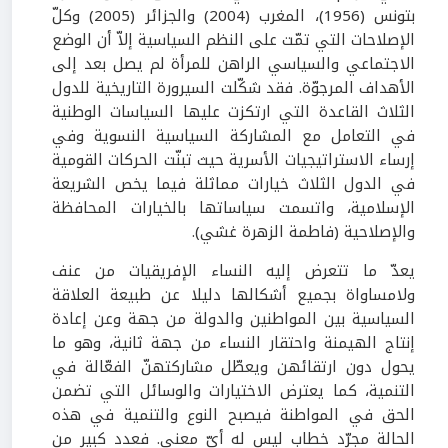
بتونس (1956)، المغرب (2004) والجزائر (2005) وكلّ
الإصلاحات التي تمّت على النظم السياسية إلاّ أن الوضع
الاجتماعي والسياسي الراهن للمرأة لم يصل بعد إلى
الأهداف المرجوّة. فقد شكّلت السيرورة التاريخية للدول
الثلاث القاعدة التي ارتكزت عليها السياسات الوطنية
في التعامل مع المشاركة السياسية النسوية وفي
إرساء الاستراتيجيات الأسرية حيث تبنّت الحركات القومية
في الدول الثلاث خيارات مماثلة فيما يخص الشريعة
الإسلامية، واتسمت سياساتها بالخيارات المحافظة
والإصلاحية (فاطمة الزهرة غشي).
يعدّ ما تتعرض إليه النساء الإفريقيات من عنف
ولامساواة بجميع أشكالها دليلا عن طبيعة العلاقة
السياسية بين المواطنين والدولة من جهة وعن إعادة
إنتاج الهيمنة واحتقار النساء من جهة ثانية، وهو ما
يحول دون ارتقائهن ويعطّل مشاركتهنّ الفعّالة في
التنمية، كما يعترض الاختيارات والوسائل التي تضمن
الحق في المواطنة فيصبح النوع والتنمية في هذه
الحالة مجرّد خطاب ليس له أيّ معنى. فعدد كبير من