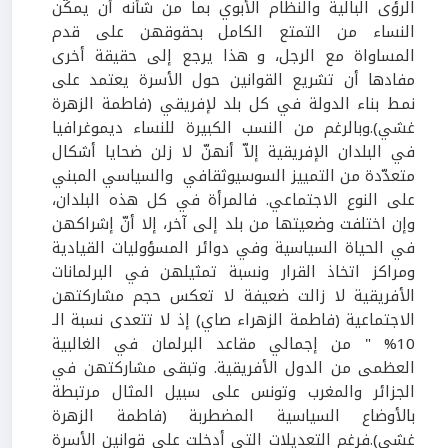
الرؤى البالية والنظام الأبوي بما من شأنه أن يمكّن
النساء من التمتع الكامل بحقوقهن على قدم
المساواة مع الرجل، و هذا يرجع إلى حقيقة أخرى
مفادها أن تشريع القوانين حول الأسرة يعتمد على
نمط بناء الدولة في كل بلد لإفريقي (فاطمة الزهرة
غشي).وبالرغم من النسب الكبيرة للنساء ديموغرافيا
في البلدان الإفريقية إلاّ أنهنّ لا زلن ضحايا أشكال
متعدّدة من التمييز السوسيوثقافي والسياسي المبني
على النوع الاجتماعي. فالمرأة في كل هذه البلدان،
وإن اختلفت وضعيتها من بلد إلى آخر، إلا أنّ إشراكهن
في الحياة السياسية وفي دوائر المسؤوليات القيادية
ومراكز اتخاذ القرار ونسبة تمثيلهن في البرلمانات
الأفريقية لا زالت ضعيفة لا تعكس حجم مشاركتهن
الاجتماعية (فاطمة الزهراء صاي) إذ لا تتعدى نسبة الـ
10% " من إجمالي مقاعد البرلمان في الغالبية
العظمى من الدول الأفريقية. وتبقى مشاركتهن في
الجزائر والمغرب وتونس على سبيل المثال مرتبطة
بالأوضاع السياسية المضطربة (فاطمة الزهرة
غشي).فرغم التعديلات التي أدخلت على قوانين الأسرة