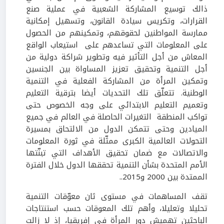
ذالك توسيع المشاركة الشعبية في عملية صنع
القرارات، وتكريس سيادة القانون، وتسهيل إمكانية
ممارسة المواطنين لحقوقهم، وتمكينهم من الحصول
على المعلومات التي تساعدهم على استيعاب الواقع
المعاش من أجل التأثير فيه وتطوير شراكة دولية من
أجل التنمية وتحقيق تعزيز المساواة بين الجنسين
وتمكين المرأة من المشاركة الفعلية في التنمية
الوطنية. تتعلّق تلك التحديات أيضا بترقية التعليم
وتعميم التعليم الابتدائي على وجه الخصوص حتى
تواكب المنطقة التغيرات الحاصلة في العالم في جميع
الميادين وحتى تتمكن الدول من الالتحاق بمسيرة
التحولات العالمية الكبرى ممثّلة في ثورة المعلومات
والاتصالات‏ مع ضمان تحقيق الأهداف التي تبنّتها
الأمم المتحدة بشأن التنمية تحققها الدول خلال الفترة
الممتدة بين 2000 و2015..
تقف المساهمات في مستوى ثان معوّقات التنمية
تحليلا وتعليلا، وأهم تلك المعوقات حسب استنتاجات
الباحثين تهميش دور المرأة في إفريقيا، إذ لا زالت