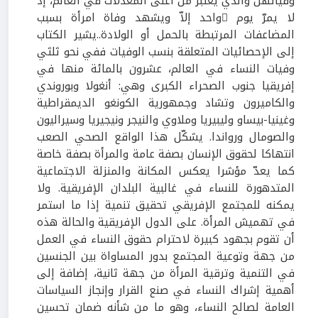
وفياتهنّ والذي يعتبر من أعلى المعدلات في العالم، إذ
لا يمرّ يوم ّواحد إلاّ ويشهد وفاة امرأة بسبب
المضاعفات المرتبطة بالحمل أو الولادة..يشير الكتاب
إلى الإحصائيات المتعلقة بنسب الوفيات ففي نحو ثلثي
وفيات النساء في العالم، عشرون بالمائة منها في
إفريقيا جنوب الصحراء الكبرى وهي: أنغولا وبوروندي
والكاميرون وتشاد وجمهورية الكونغو الديمقراطية
وغينيا-بيساو وليبيريا وملاوي والنيجر ونيجيريا وسيراليون
والصومال ورواندا. يشكّل هذا الواقع الصحي الصعب
انتهاكا لحقوق الإنسان بصفة عامة والمرأة بصفة خاصة
كما يعدّ مؤشرا يعكس المكانة والمنزلة الاجتماعية
المتدهورة للنساء في غالبية البلدان الإفريقية. ولا
يمكنه للمجتمع الإفريقي تحقيق تنمية إذا ما استمر
في تهميش المرأة. على الدول الإفريقية والحالة هذه
أن تقوم بجهود كبيرة لاحترام حقوق النساء في العمل
من جهة وتوعية المجتمع بدور المساواة بين الجنسين
في التنمية وترقية المرأة من جهة ثانية، إضافة إلى
أهمية إشراك النساء في صنع القرار وإنجاز السياسات
العامة لصالح النساء، وهو ما من شأنه ضمان تحسين