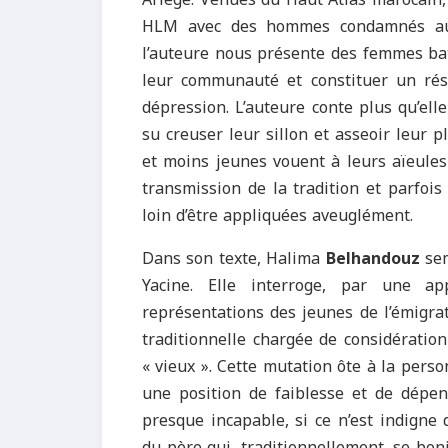
HLM avec des hommes condamnés au si
l’auteure nous présente des femmes bat
leur communauté et constituer un rése
dépression. L’auteure conte plus qu’el
su creuser leur sillon et asseoir leur 
et moins jeunes vouent à leurs aïeules 
transmission de la tradition et parfois
loin d’être appliquées aveuglément.
Dans son texte, Halima
Belhandouz
sem
Yacine. Elle interroge, par une ap
représentations des jeunes de l’émigra
traditionnelle chargée de considération
« vieux ». Cette mutation ôte à la per
une position de faiblesse et de dépen
presque incapable, si ce n’est indigne 
du père qui, traditionnellement, se bon