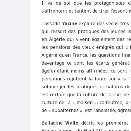
Il va de soi que les protagonistes dir
s’affrontent et tentent de tirer l’assen
Tassadit
Yacine
explore des vécus très
qui ressort des pratiques des jeunes i
en Algérie qui vivent également des re
les pensions des vieux émigrés qui « f
Algérie qu’en France, les questions fina
davantage ce sont les écarts générati
âgé(e) étant moins affirmées, ce sont 
personnes rejettent la faute sur « la F
submerger les pratiques et habitus de 
est certain que la culture de la rue, de
culture de la « maison », calfeutrée, 
de « subalternes », est rabaissée, agres
Balladine
Vialle
décrit les premières 
Ariège. Venues du Haut Atlas marocain,