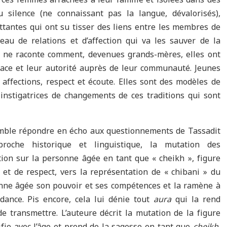
lence (ne connaissant pas la langue, dévalorisés),
tantes qui ont su tisser des liens entre les membres de
au de relations et d’affection qui va les sauver de la
le ne raconte comment, devenues grands-mères, elles ont
place et leur autorité auprès de leur communauté. Jeunes
affections, respect et écoute. Elles sont des modèles de
 instigatrices de changements de ces traditions qui sont
ble répondre en écho aux questionnements de Tassadit
proche historique et linguistique, la mutation des
tion sur la personne âgée en tant que « cheikh », figure
 et de respect, vers la représentation de « chibani » du
sonne âgée son pouvoir et ses compétences et la ramène à
dance. Pis encore, cela lui dénie tout
aura
qui la rend
de transmettre. L’auteure décrit la mutation de la figure
ifie avec l’âge et prend de la sagesse en tant que
cheikh
,