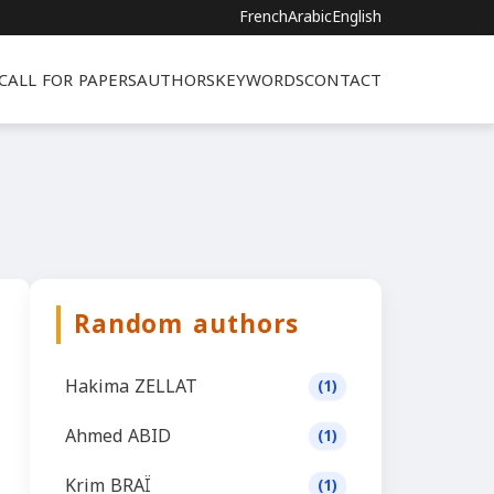
French
Arabic
English
CALL FOR PAPERS
AUTHORS
KEYWORDS
CONTACT
Random authors
Hakima ZELLAT
(1)
Ahmed ABID
(1)
Krim BRAÏ
(1)