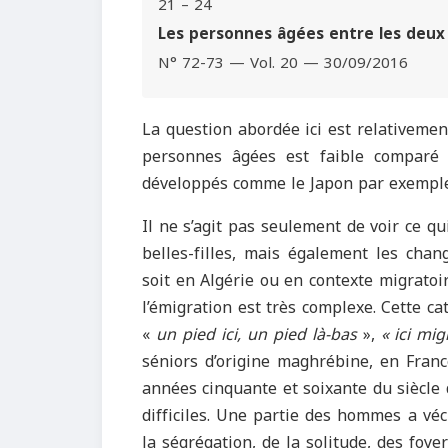
21 – 24
Les personnes âgées entre les deux 
N° 72-73 — Vol. 20 — 30/09/2016
La question abordée ici est relativeme
personnes âgées est faible comparé 
développés comme le Japon par exemple
Il ne s’agit pas seulement de voir ce qu
belles-filles, mais également les ch
soit en Algérie ou en contexte migratoi
l’émigration est très complexe. Cette ca
«
un pied ici, un pied là-bas
»,
« ici mig
séniors d’origine maghrébine, en Franc
années cinquante et soixante du siècle d
difficiles. Une partie des hommes a vécu
la ségrégation, de la solitude, des foye