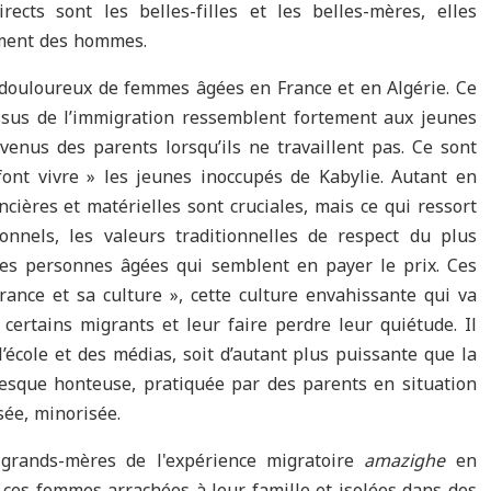
ects sont les belles-filles et les belles-mères, elles
timent des hommes.
 douloureux de femmes âgées en France et en Algérie. Ce
ssus de l’immigration ressemblent fortement aux jeunes
venus des parents lorsqu’ils ne travaillent pas. Ce sont
ont vivre » les jeunes inoccupés de Kabylie. Autant en
ncières et matérielles sont cruciales, mais ce qui ressort
onnels, les valeurs traditionnelles de respect du plus
les personnes âgées qui semblent en payer le prix. Ces
rance et sa culture », cette culture envahissante qui va
certains migrants et leur faire perdre leur quiétude. Il
 l’école et des médias, soit d’autant plus puissante que la
presque honteuse, pratiquée par des parents en situation
sée, minorisée.
grands-mères de l'expérience migratoire
amazighe
en
 ces femmes arrachées à leur famille et isolées dans des