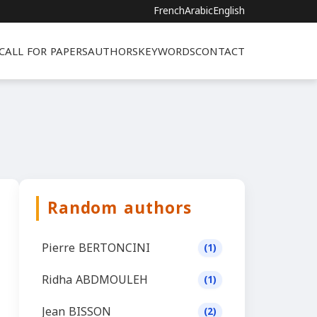
French
Arabic
English
CALL FOR PAPERS
AUTHORS
KEYWORDS
CONTACT
Random authors
Pierre BERTONCINI
(1)
Ridha ABDMOULEH
(1)
Jean BISSON
(2)