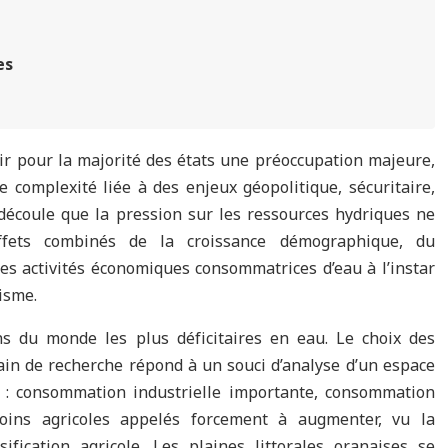
es
ir pour la majorité des états une préoccupation majeure,
e complexité liée à des enjeux géopolitique, sécuritaire,
 découle que la pression sur les ressources hydriques ne
effets combinés de la croissance démographique, du
des activités économiques consommatrices d’eau à l’instar
risme.
ns du monde les plus déficitaires en eau. Le choix des
ain de recherche répond à un souci d’analyse d’un espace
e : consommation industrielle importante, consommation
ins agricoles appelés forcement à augmenter, vu la
fication agricole. Les plaines littorales oranaises se