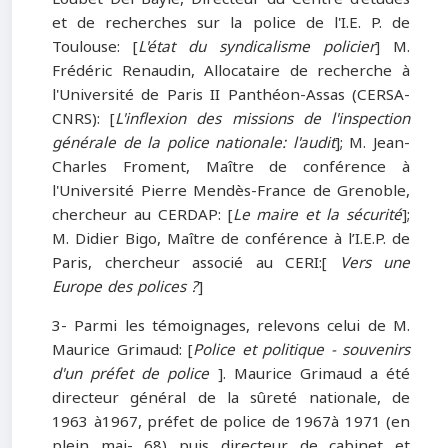
et de recherches sur la police de l'I.E. P. de
Toulouse: [
L'état du syndicalisme policier
] M.
Frédéric Renaudin, Allocataire de recherche à
l'Université de Paris II Panthéon-Assas (CERSA-
CNRS): [
L'inflexion des missions de l'inspection
générale de la police nationale: l'audit
]; M. Jean-
Charles Froment, Maître de conférence à
l'Université Pierre Mendès-France de Grenoble,
chercheur au CERDAP: [
Le maire et la sécurité
];
M. Didier Bigo, Maître de conférence à l’I.E.P. de
Paris, chercheur associé au CERI:[
Vers une
Europe des polices ?
]
3- Parmi les témoignages, relevons celui de M.
Maurice Grimaud: [
Police et politique - souvenirs
d'un préfet de police
]. Maurice Grimaud a été
directeur général de la sûreté nationale, de
1963 à1967, préfet de police de 1967à 1971 (en
plein mai- 68) puis directeur de cabinet et