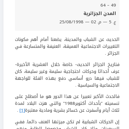
49 – 64
المدن الجزائرية
ع. 5 — م. 02 — 25/08/1998
الحديث عن الشباب والمدينة، يضعنا أمام أهم مكونات
التغييرات الاجتماعية العميقة، العنيفة والمتسارعة في
الجزائر .
فتاريخ الجزائر الحديث- خاصة خلال العشرية الأخيرة-
عرف أحداثا وحركات احتجاجية سليمة وغير سليمة، كان
للشباب فيها درو أساسي دفع بهذه الفئة للواجهة
الاجتماعية والسياسية .
فالحدث الأكبر تعبيرا عن هذا الدور هو ما أصطلح على
تسميته "بأحداث أكتوبر1988" والتي هزت البلاد لمدة
ثلاث أيام وأسفرت عن خسائر بشرية ومادية معتبرة
[1]
.
إن الحركات الشبابية لم تكن ميزتها العنف دائما. ففي
السبعينات مثلا كان الشباب وخصوصا الطلبة منهم،