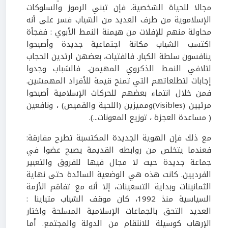
مجالا للحياة الشخصية. فإن تبني الرموز والسلوكات
الإسلاموية من طرف العديد من الشباب فسر على أنه
محاولة منهم للإفلات من هيمنة النمط الأبوي : ففجأة
اكتسب الشباب مكانة اجتماعية جديدة وأصبحوا
ينافسون سلطة الكبار. فالفتيات، بعضهن ارتدين الحجاب
لتلافي النمط الذكروي المهيمن. فالشباب وجدوا
إجابات لتطلعاتهم التي تمنح قيمة للأفراد المهمشين.
فمن خلال انتماء بعضهم للحركات الإسلامية أصبحوا
مرئيين (Visibles)ومميزين (اللحية والقميص) ، ونافعين
( مساعدة العجزة ، توزيع المعونات...).
مع ذلك فإن الهوية الجديدة المكتسبة تطرح مفارقة:
فعندما يتخلص من روابطه القديمة يصبح عضوا في
جماعة جديدة حيث لا مجال فيها للفروق والتعبير
الفرديين. كانت هذه هي الوضعية السائدة حتى نهاية
الثمانينات وبداية التسعينات، إلا أنه مع تفاقم الأزمة
السياسية منذ 1992، كان موقف الشباب متباينا :
العديد التحق بالجماعات الإسلامية المسلحة واختار
الإرهاب كوسيلة للانتقام من الدولة والمجتمع. أما