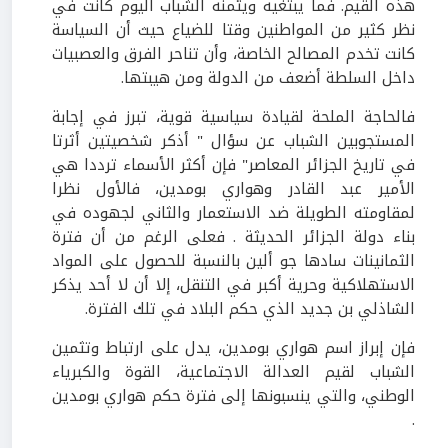
هذه القيم. فما يبتغيه ويثمنه الشباب اليوم كانت في
نظر كثير من المواطنين وقتا للضياع حيث أن السياسة
كانت تخدم المصالح الخاصة، وأن تناحر الفرق والعصبيات
داخل السلطة أضعف من الدولة ومن هيبتها.
فالحاجة الملحة لقيادة سياسية قوية، تبرز في إجابة
المستجوبين الشباب عن سؤال " أذكر شخصيتين أثرتا
في تاريخ الجزائر المعاصر" فإن أكثر الأسماء ترددا هي
الأمير عبد القادر وهواري بومدين، فالأول نظرا
لمقاومته الطويلة ضد الاستعمار والثاني لجهوده في
بناء دولة الجزائر الحديثة . فعلى الرغم من أن فترة
الثمانينات سادها جو ألين بالنسبة للحصول على المواد
الاستهلاكية وحرية أكبر في التنقل، إلا أن لا أحد يذكر
الشاذلي بن جديد الذي حكم البلاد في تلك الفترة.
فإن إبراز اسم هواري بومدين، يدل على ارتباط وتثمين
الشباب لقيم العدالة الاجتماعية، القوة والكبرياء
الوطني، والتي ينسبونها إلى فترة حكم هواري بومدين
.