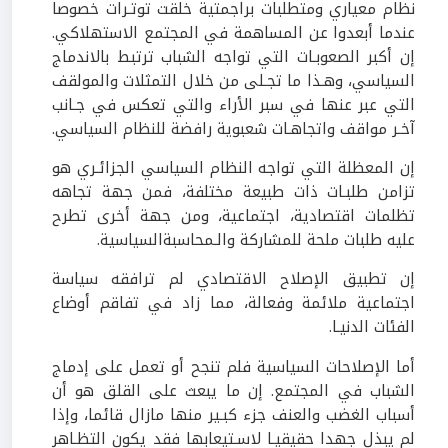
نظام معياري ومتطلبات براجمتية خلقت توتـرات خصوصا
عندما أبعدوا عن المساهمة في المجتمع الاستهلاكي.
إن أكبر الصعوبـات التي تواجه الشباب ترتبط بالاندماج
السياسي، وهـذا ما تجـلى من خلال التمثلات والمولقف
التي عبر عنها في سبر الأراء والتي تعكس في جـانب
آخـر مواقف واتجاهـات شعبوية رافضة للنظام السياسي.
إن المعظلة التي تواجه النظام السياسي الجزائـري هو
تزامن طلبـات ذات طبيعة مختلفة، فمن جهة تجاهه
تظلمات اقتصادية، اجتماعية، ومن جهة أخرى تطرح
عليه طلبات ملحة للمشاركة والـمحاسبةالسياسية.
إن تطبيق الإصلاح الاقتصادي لم ترافقه سياسة
اجتماعية ملائمة وفعالة، مما زاد في تفاقم أوضاع
الفئات الدنيـا.
أما الإصلاحات السياسية فلم تنجح أو تعمل على إدماج
الشباب في المجتمع. إن ما يبعث على القلق هو أن
أسباب الغضب والعنف جزء كبـير منها مازال قائما، وإذا
لم يبذل جهدا حقيقيـا لاسـتيعابها فقد يكون التظـاهر