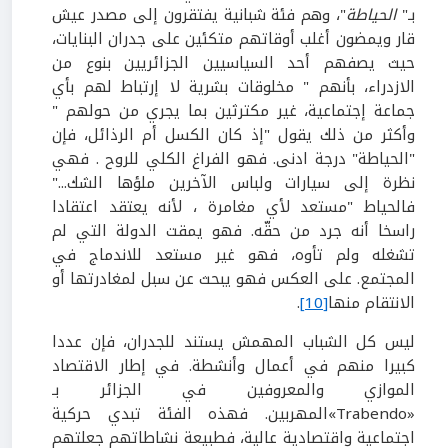
بـ"
الحياطة
"، وهم فئة شبانية يفتقرون إلى مصدر عيش
قار ويمضون أغلب أوقاتهم متكئين على جدران البنايات،
حيث يصفهم أحد السياسيين الجزائريين بنوع من
الازدراء، بأنهم " مخلوقات بشرية لا إرتباط لهم بأي
جماعة إجتماعية، غير مكترثين بما يجري من حولهم "
وأكثر من ذلك يقول "إذ كان الكسل أم الرذائل، فإن
"الحياطة" درجة ادنى. فهو الفراغ الكلي للروح . فهي
نظرة إلى سيارات ولباس الآخرين ملؤها الشك..."
فالحياط "مستعد لأي مغامرة ، لأنه يعتقد اعتقادا
راسخا أنه جرد من حقّه. فهو يمقت الدولة التي لم
تشغله ولم تأوه، فهو غير مستعد للاندماج في
المجتمع. على العكس فهو يبحث عن سبل لمغادرتها أو
الانتقام منها
[10]
.
ليس كل الشباب المهمش يستند للجدران، فإن عددا
كبيرا منهم في أعمال وأنشطة. في إطار الاقتصاد
الموازي والمعروفين في الجزائر بـ
«Trabendo»المهربين. فهذه الفئة تبدي حركية
اجتماعية واقتصادية عالية، فطبيعة نشاطاتهم جعلتهم