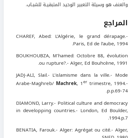
والعنف هو وسيلة التعبير الوحيد المتبقيـة للشبـاب.
المراجع
CHAREF, Abed: L’Algérie, le grand dérapage.-
Paris, Ed de l’aube, 1994.
BOUKHOUBZA, M’hamed: Octobre 88, évolution
ou rupture?.- Alger, Ed Bouhcène, 1991.
JADJ-ALI, Slail.- L’islamisme dans la ville.- Mode
er
Arabe-Maghreb/
Machrek
, 1
trimestre, 1994.-
p.p.69-74.
DIAMOND, Larry.- Political culture and democracy
in developping countries.- London, Ed Boulder,
1994.p.7.
BENATIA, Farouk.- Alger: Agrégat ou cité.- Alger,
SNED, 1980