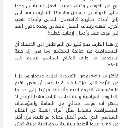
نوع من الفوضى وغياب معايير العمل السياسي وكذا
تخلى الدولة عن جزء من مهامها التنظيمية مما أدى
إلى أحداث خطيرة: كالعصيان المدني وأحداث شغب
أخرى، انتهت بإيقاف المسار الانتخابي وبعده دخول البلد
في موجة عنف وأعمال إرهابية خطيرة.
إن هذا الظرف دفع كثير من المواطنين إلى الاعتقاد أن
الديمقراطية غير صالحة للمجتمع وما هي إلا حلية
استخدمت من طرف النظام السياسي ليستمر في
الحكم...
فأكثر من 50% رفضوا التعددية الحزبية، ويحملونها جزءا
من الأزمة التي هزت البلاد. فإذا ظهر أن رفض القيم
والمؤسسات الديمقراطية وآلياتها مرتبط إلى حد ما
بالظروف السياسية والاقتصادية للبلاد. فهذا الرفض لا
يظهر أنه موقف مبدئي من الثقافة والمؤسسات
الديمقراطية، فعندما سئل أفراد العينة عن النظام
السياسي الذي يخدم أفضل مصالح مواطنيه، فإن أكثر
من 65 % عينوا أنظمة سياسية ديمقراطية غربية، تحتل