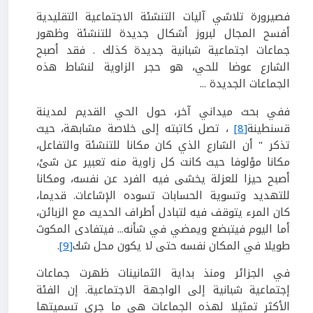
فصيرورة تلاشي آليات التنشئة الاجتماعية التقليدية
أفسح المجال لبروز أشكال جديدة للتنشئة وظهور
جماعات اجتماعية شبانية جديدة كذلك . فقد أصبح
الشارع عوضا للحي، هو حجر الزاوية لنشاط هذه
الجماعات الجديدة ...
ففي بحث ميداني آخر، حول الحي القديم لمدينة
قسنطينة
[8]
، تصل كاتبته إلى خلاصة مشابهة، حيث
تذكر " أن الشارع الذي كان مكانا للتنشئة والتفاعل،
مكانا مؤلوفا حيث كانت كل زاوية منه تعبير عن شئ،
أصبح حيزا للعزلة يخشى فيه الفرد عن نفسه، ومكانا
للتهديد وتسوية الحسابات تسوده الإشاعات. قديما،
كان المرء يتوقف فيه لتبادل أطراف الحديث مع الزبائن،
أما اليوم فيتبضع ويمضي في شأنه... فيتفادى المكوث
طويلا في المكان نفسه حتى لا يكون محل شك
[9]
.
في الجزائر ومنذ بداية الثمانينات ظهرت جماعات
إجتماعية شبانية إلى الواجهة الاجتماعية. إن الفئة
الأكثر تمثيلا لهذه الجماعات هي ما جرى تسميتها