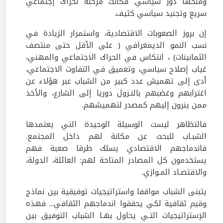
ومنحها دور سياسي. فكانت مرحلة لحراك إجتماعي
سريع وتجنيد سياسي كثيف.
إن بروز الصعوبات الاقتصادية، واستمرار الزيادة في
نسب النمو الديمغرافي ( على الأقل حتى منتصف
الثمانينات) ، انتكاس في الحراك الاجتماعي والمهني،
غياب إصلاح سياسي، وتعميق في التفاوت الاجتماعي،
أدى إلى تهميش عدد كبير من الشباب عبر هؤلاء عن
اغترابهم وغضبهم بالنـزول دوريا إلى الشارع، والأخذ
ممن ينرون إليهم كمصدر لتهميشهم.
فالتظاهر ليست الوسيلة الوحيدة التي يعتمدها
الشبـاب للبحث عن مكانة لهم داخل المجتمع.
فاندماجهم الاقتصادي يسلك طرقا صعبة فهم
يستخدمون كل المصادر المتاحة لهم: العائلة، الدولة،
والاقتصـاد المـوازي.
يتبنى الشباب مواقفا واستراتيجيات توفيقية بين نماذج
وقيم ثقافية لكي يحققوا اندماجهم الثقافي... فهذه
الإستراتيجيات التـي يحاول بهـا الشباب التوفيق بين