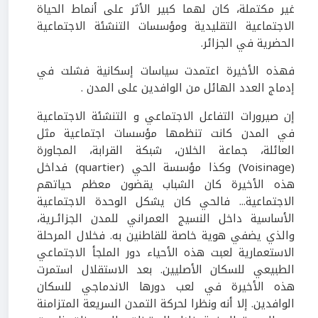
غير مكتملة، كان لهما كبير الأثر على أنماط الحياة
الاجتماعية التقليدية ومؤسسات التنشئة الاجتماعية
الحضرية في الجزائر.
فهذه الأخيرة اعتمدت سياسات إسكانية فشلت في
إدماج العدد الهائل من الوافدين على المدن .
إن صيرورات التفاعل الاجتماعي و التنشئة الاجتماعية
في المدن كانت تنظمها مؤسسات اجتماعية مثل
العائلة، جماعة الخلان، شبكة القرابة، المجاورة
(Voisinage) وكذا مؤسسة الحي (quartier) فداخل
هذه الأخيرة كان الشباب يقضون معظم حياتهم
الاجتماعية... فالحي كان يشكل الوحدة الاجتماعية
الأساسية داخل النسيج العمراني للمدن الجزائـرية،
والذي يضفي هوية خاصة للقاطنين به. فخلال المرحلة
الاستعمارية لعبت هذه الأحياء دور الملجأ الاجتماعي
الطبيعي للسكان الأصليين. بعد الاستقلال استمرت
هذه الأخيرة في لعب دورها الاندماجي للسكان
الوافدين. إلا أنه ونظرا لحركة التمدن السريعة المتزامنة