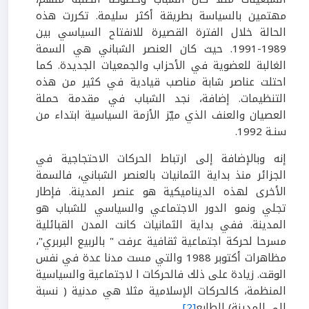
مهتمين بالسياسة بطريقة أكثر سليمة. تكررت هذه
الحالة خلال الفترة القصيرة للانفتاح السياسي بين
1989-1991. حيث كان العنصر الشباني هي السمة
الغالبة للعضوية في الأحزاب والجمعيات الجديدة. كما
احتلت عناصر شابة مناصب قيادية في كثير من هذه
التنظيمات. إضافة، نجد الشباب في مقدمة حملة
العصيان والعنف الذي ميّز الأزمة السياسية ابتداء من
سنـة 1992.
إنه وبالإضافة إلى ارتباط الحركات الاحتجاجية في
الجزائر منذ بداية الثمانيات بالعنصر الشباني، فالسمة
الأخرى لهذه الديناميكية هو عنصر المدينة. فإطار
تجلي ونمو الدور الاجتماعي والسياسي للشباب هو
المدينة. ففي بداية الثمانيات كانت المدن القبائلية
مسرحا لحركة اجتماعية ثقافية عرفت " بالربيع البربري"،
مظاهرات أكتوبر 1988 والتي مست مدنا عدة في نفس
الوقت. زيادة على ذلك فالحركات ا لاجتماعية والسياسية
المنظمة، كالحركات الإسلامية مثلا هي مدنية ( نسبة
إلى المدينة) الطابع
[2]
.