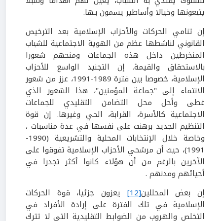
للسلوك يقتدي به الشباب، يعين لهم أهدافا وسبلا
يتبعونها وخيالا وأساطير يسمون بـها.
إن تنامي الحركات والأحزاب الإسلامية بعد الترخيص
القانوني لناشطها عظم من الهوية الاجتماعية للشباب
المنخرطين داخل هذه الجماعات ومنحهم شعورا
بالاستحقاق والقيمة. إن التجنيد الواسع للأحزاب
الإسلامية، خصوصا بين فترة 1989-1991، عزز من شعور
الانتماء إلى "جماعة المؤمنين"، هذا الشعور الذي
غطى وأحل محل التضامن التقليدي للجماعات
الاجتماعية كالأسرة، القرابة، الحي وغيرها. إن قوة
التنظيم الجديد برهنت على نفسها في عدة مناسبات ،
وخاصة خلال الإنتخابات المحلية والتشريعية (1990-
1991)، حيث أن مرشحي الأحزاب الإسلامية تفوقوا على
الآخرين بالرغم من أن هؤلاء كانوا أكثر تجدرا في
أحيائهم ومدنهم .
إن بعض المحللين
[12]
يعزون جزئيا، قوة الحركات
الإسلامية في تلك الفترة على إرادة الأفراد في
التخلص والهروب من الضوابط التقليدية التي لا تترك