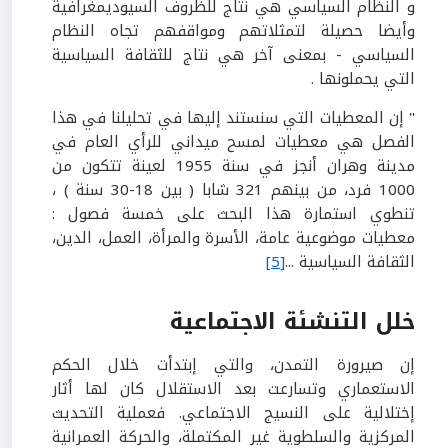
و النظام السياسي هي نتاج للظروف السيوديمغرافية
وأيضا حصيلة لتمثلاتهم ومواقفهم تجاه النظام
السياسي - بمعنى آخر هي نتاج للثقافة السياسية
التي يحملونها .
" إن المعطيات التي سنستند إليها في تحليلنا في هذا
الفصل هي معطيات لمسح ميداني للرأي العام في
مدينة وهران أنجز في سنة 1955 لعينة تتكون من
1000 فرد، من بينهم 321 شابا ( بين 18-30 سنة ) ،
تنطوي استمارة هذا البحث على خمسة فصول :
معطيات موضوعية عامة، الأسرة والمرأة، العمل، الدين،
الثقافة السياسية ...
[5]
خلل التنشئة الاجتماعية
إن صيرورة التمدن، والتي إبتدأت خلال الحكم
الاستعماري وتسارعت بعد الاستقلال كان لها أثار
إختلالية على النسيج الاجتماعي. فعملية التحديث
المركزية والسلطوية غير المكتملة، والحركة العمرانية