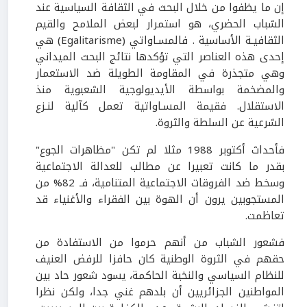
إن ما يظفوا من خلال البحث في الثقافة السياسية عند
الشباب الحضري، هو استمرار لبعض الملامح والقيم
الثقافيـة الأساسية . فالمسـاواتي (Egalitarisme) هي
إحدى هذه العناصر التي تؤكدها نتائج البحث الميداني
وهي متجذرة في المقاومة الطويلة ضد الاستعمار
والمضخمة بواسطة الأيديولوجية الشعبوية منذ
الاستقلال. فقيمة المسـاواتية تعمل كآلية لنـزع
الشرعية عن السلطة والثروة.
فأحداث أكتوبر 1988 مثلا لم تكن "مظاهرات الجوع"
بقدر ما كانت تعبيرا عن مطالب للعدالة الاجتماعية
وسخط ضد الفروقات الاجتماعية المتنامية، فـ 82% من
المستجوبين يرون أن الهوة بين الفقراء والأغنياء قد
تعاظمت.
فشعور الشباب من أنهم حرموا من الاستفادة من
حقهم في الثروة الوطنية كان حافزا للرفض العنيف
للنظام السياسي والنخبة الحاكمة، يسود شعور حاد بين
المواطنين الجزائريين أن بلدهم غني جدا، ولكن نظرا