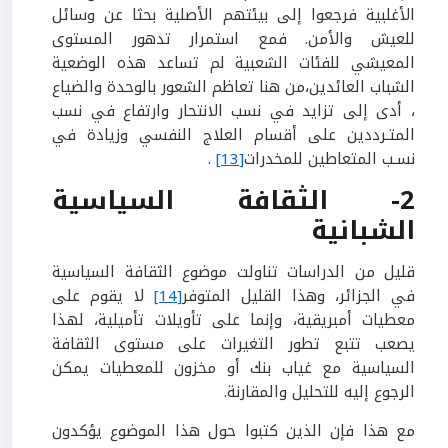
الأغلبية فرجعوا إلى بيئتهم الأصلية بحثا عن وسائل
للعيش والأمن. فمع استمرار تدهور المستوى
المعيشي للفئات الشعبية لم تساعد هذه الوضعية
الشباب العائدين،من هنا تعاظم الشعور بالوحدة والضياع
، أدى إلى تزايد في نسب الانتحار وارتفاع في نسب
المتـرددين على أقسام العلاج النفسي وزيادة في
نسـب المتعاطين للمخدرات
[13]
.
2- الثقافة السياسية
الشبانية
قليل من الدراسات تناولت موضوع الثقافة السياسية
في الجزائر، وهذا القليل المتوفر
[14]
لا يقوم على
معطيات أمبريقية، وإنما على تأويلات تأميلية، لهذا
يصعب تتبع تطور التغيرات على مستوى الثقافة
السياسية مع غياب بنك أو مخزون للمعطيات يمكن
الرجوع إليه للتحليل والمقارنة.
مع هذا فإن الذين كتبوا حول هذا الموضوع يؤكدون