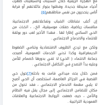
مع الهجرة الريفية خلال الستينات والسبعينات ظهرت
أحياء محيطة جديدة. وقطنوا بجوار عائلاتهم أو قرابة
أناس ينحدرون من نفس مناطقهم
[6]
.
إن أغلب نشاطات الشباب وتفاعلاتهم الاجتماعية:
منافسات رياضية، حفلات موسيقية، الخ... ، اتخذت من
الحي السكني إطارا لها . فهذا الأخير لعب دور بوثقة
للانتماء والاندماج الاجتماعي .
ولكن مع تردي الظروف الاقتصادية وتنامي الضغوط
الديمغرافية وكذا تدني الخدمات العمومية، أصبحت
جماعة الانتماء ( الحي) لا تفي بدورها كصمام للأمن
وعليه بدأ التصدع في التكافل الاجتماعي .
فمن خلال بحث ميداني قامت به باحثه
[7]
حول حي
القصبة في الجزائر العاصمة، استخلصت أن الحي أصبح
لا يلبي مهمة الاندماج الاجتماعي ، فقد تحول من
مكان للتضامن الاجتماعي إلى مجال يقل فيه النظام
والأمن ، حيث ضعفت الروابط الاجتماعية والعلاقات
العمودية التراتبية .