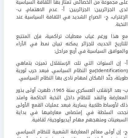
على مجموعة من الخصائص تمتاز بها الثقافة السياسية
لدى الجزائريين: الجزائريين: أ- عدم الاهتمام، ب-
الإغتراب، ج- الصراع الشديد في الثقافة السياسية عند
النخبة.
مع هذا ورغم غياب معطيات تراكمية، فإن المتتبع
للتاريخ الحديث للجزائر يمكنه تبيان نمط في الأراء
والموافق السياسية في أربع مراحل:
أ- إن السنوات التي تلت الإستقلال تميزت بتماهي
(Identification)مع النظام السياسي. فبعد حرب ثورية
طويلة، جنّد السّكان لمهام نادى بها النظام السياسي.
ب- بعد الإنقلاب العسكري سنة 1965، ظهرت أولى بذور
المعارضة والنقد للنظام داخل النخبة الحاكمة وامتد
ذلك لأوساط طلابية يسارية. فبعد عمليات القمع الأولى
نجحت السلطة في إمتصاص معارضيها في بداية
السبعينات ومنهجهم مهام أيديولوجية/ ثقافية.
ج- إن أولى معالم المعارضة الشعبية للنظام السياسي