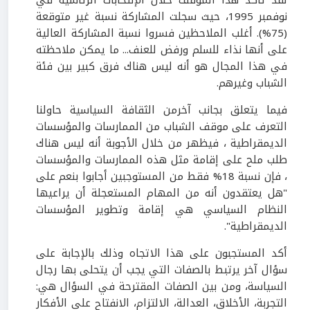
نوفمبر 1995، حيث سجلت المشاركة نسبة غير متوقعة
(75%). أغلب الملاحظين فسروا نسبة المشاركة العالية
على أنها نذاء للسلم ورفض للعنف... ما يمكن ملاحظته
في هذا المجال هو أنه ليس هناك فرق كبير بين فئة
الشباب وغيرهم.
فيما يتعلق بجانب آخرمن الثقافة السياسية حاولنا
التعرف على موقف الشباب من الممارسات والمؤسسات
الديمقراطية ، فيظهر من خلال الأجوبة أنه ليس هناك
طلب ملح على إقامة مثل هذه الممارسات والمؤسسات
، فإن نسبة 18% فقط من المستوجبين أجابوا بنعم على
"هل يعتقدون أنه من المهام المستعجلة أن يراعيها
النظام السياسي هي إقامة وتطوير المؤسسات
الديمقراطية".
أكد المستجبون على هذا الاتجاه وذلك بالإجابة على
سؤال آخر يرتبط بالصفات التي يجب أن يتحلى بها رجال
السياسة، ومن بين الصفات المقترحة في السؤال هي:
التجربة، الأخلاق، العدالة، الالتزام، الانفتاح على الأفكار