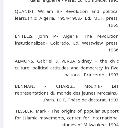
dans la guerre.- Paris, Ed. Complexe, 1995.
QUANDT, William B.- Revolution and political
learsuship: Algeria, 1954-1968.- Ed. M.I.T. press,
1969.
ENTELIS, John P.- Algeria: The revolution
instutionalized- Colorado, Ed. Westwiew press,
1986.
ALMONS, Gabriel & VERBA Sidney. - the civic
culture: political attitudes and democracy in five
nations.- Princeton , 1993.
BENNANI – CHARIBI, Mounia.- Les
représentations du monde des jeunes Mrocains.-
Paris, I.E.P, Thèse de doctorat, 1993.
TESSLER, Mark.- The origins of popular support
for Islamic movements, center for international
studies of Milwaukee, 1994.