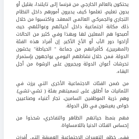
يحتكون بالعالم الخارجي من فرنسا إلى تايلندا، بقليل أو
بدون تعليم، تعلموا كيف يدبرون أمورهم داخل النظام
التجاري والجمركي العالمي المعقد. واكتسبوا من خلال
ذلك مكانة اجتماعية داخل أحيائهم وعوائلهم، حيث
أصبحوا هم المعلين لها وبهذا وفي كثير من الحالات
أزاحوا دور الأب أو الأخ الأكبر. إن أفراد هذه الفئة
(المهربين)، كأقرانهم من جماعة " الحياطة" يخشون
الدولة. فمن خلال نشاطهم اليومي يواجهون بإستمرار
تحرشات أعوان الدولة ويجبرون على الرشوة من أجل
البقاء.
من ضمن الفئات الاجتماعية الأخرى التي برزت في
الثمانيات ما أطلق على تسميتهم بفئة ( تشي-تشي).
وهم ذرية الموظفين السامين، تجار أغنياء وصناعيين
خواص يعيشون في ظل الدولة.
فهم بنمط حياتهم الظاهر والتفاخري، شحذوا من
إحساس الفئات الدنيا باللامساواة.
ففي خظم التعبيرات الاجتماعية العميقة التي أفرزت