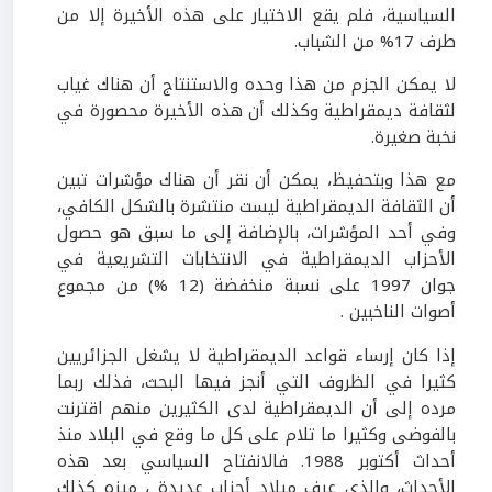
السياسية، فلم يقع الاختيار على هذه الأخيرة إلا من
طرف 17% من الشباب.
لا يمكن الجزم من هذا وحده والاستنتاج أن هناك غياب
لثقافة ديمقراطية وكذلك أن هذه الأخيرة محصورة في
نخبة صغيرة.
مع هذا وبتحفيظ، يمكن أن نقر أن هناك مؤشرات تبين
أن الثقافة الديمقراطية ليست منتشرة بالشكل الكافي،
وفي أحد المؤشرات، بالإضافة إلى ما سبق هو حصول
الأحزاب الديمقراطية في الانتخابات التشريعية في
جوان 1997 على نسبة منخفضة (12 %) من مجموع
أصوات الناخبين .
إذا كان إرساء قواعد الديمقراطية لا يشغل الجزائريين
كثيرا في الظروف التي أنجز فيها البحث، فذلك ربما
مرده إلى أن الديمقراطية لدى الكثيرين منهم اقترنت
بالفوضى وكثيرا ما تلام على كل ما وقع في البلاد منذ
أحداث أكتوبر 1988. فالانفتاح السياسي بعد هذه
الأحداث، والذي عرف ميلاد أحزاب عديدة ، ميزه كذلك