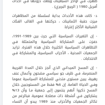
ظهرت في أواخر السبعينات وبلغت ذروتها في أحداث
أفريل 1980 ( الربيع البربري) .
د- كانت هذه الأحداث بداية لسلسلة من المظاهرات
ميزت حقبة الثمانينات ، حركتها في الغالب الفئات
الشبانية الأكثر إغترابا.
- إن التغيرات السياسية التي جرت بين 1989-1991،
حفزت على المشاركة السياسية والمتمثلة في
التظاهرات السياسية الكثيرة خلال هذه الفترة، تزايد
الجمعيات المدنية ، الأحزاب السياسية، والمشاركة في
الانتخابات .
- إن المسح الميداني الذي أنجز خلال المدة القريبة
المنصرمة، في ظرف جو سياسي مشحون وأعمال عنف
رهيبة، يبين مستوى متدني للمشاركة السياسية عموما
وفي الحياة العامة. إن 6% فقط من المستوجبين خلال
المسح ذكروا أنهم ينتمون إلى جمعية مـا وأن 13%
يشاركون في أنشطة ذات مصلحة عمومية. فبالرغم من
تكاثر الجمعيات والأحزاب منذ 1989 يبدو أن النساء