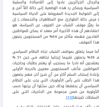
والرجال الجزائريين عادوا إلى اللامبالاة والسلبية
السياسية ويمكن رد هذه الوضعية إلى حالة اللاّ أمن و
إلى الضوابط الجديدة المفروضة على الحياة السياسية
( فرض حالة الطوارئ، منع المظاهرات والتجمعات...) إن
ما يعزّز موقف الشباب من العزوف عن السياسة، هو
اعتقادهم أن هذه الأخيرة أمر معقد لا يمكن للمواطنين
العاديين فهمه، فأكثر من 64% من المستجوبين يتبنون
هذا الموقف.
أما فيما يتعلق بمواقف الشباب تجاه النظام السياسي
فـ 38% يحملون تقييما إيجابيا تجاهه، في حين 51 %
يعتقدون أنه نادرا ما يستجيب أو يهتم بطلبات وحاجيات
المواطنين. فأغلب المستجوبين معنيين بالدرجة الأولى
بإعادة إستتاب السلم أكثر من أي شئ آخر. فهم يضعون
هذا الطلب على رأس الأولويات التي يجب على النظام
السياسي أن يحققها وذلك حين سئـلوا أن يرتبوا حسب
الأولوية من ضمن مجموعة من الحاجيات التي على
السلطات تلبيتها
[15]
.
لقد تأكد هذا الموقف خلال الإنتخابات الرئاسية في