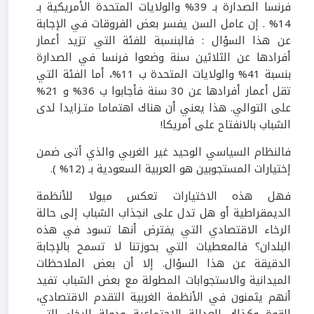
فرنسا الصدارة بـ 39% والولايات المتحدة الأمريكية بـ
14% . إن عامل السن يفسر بعض الفروقات في الإجابة
عن هذا السؤال : فالبنسبة للفئة التي تزيد أعمار
أفرادها عن الثلاثين سنة وضعوا فرنسا في الصدارة
بنسبة 41% والولايات المتحدة ب 11%، أما الفئة التي
تقل أعمار أفرادها عن 30 سنة فأجابوا ب 36% و 21%
على التوالي. هذا يعني أن هناك اهتماما متـزايدا لدى
الشباب بالانفتاح على أمريكا!
فالنظام السياسي الوحيد غير الغربي والذي أتى ضمن
إختيارات المستجوبين هو العربية السعودية بـ (12% ).
فهل هذه الاختيارات تعكس ميولا للأنظمة
الديمقراطية أو هل تدل على انجذاب الشباب إلى حالة
الرخاء الاقتصادي التي يفترض أنها تسود في هذه
البلدان؟ فالمعطيات التي بحوزتنا لا تسمح بالإجابة
الدقيقة عن هذا السؤال. إلا أن بعض الملاحظات
الميدانية والاستجوابات المطولة مع بعض الشباب تفيد
أنهم يثمنون في الأنظمة الغربية التقدم الاقتصادي،