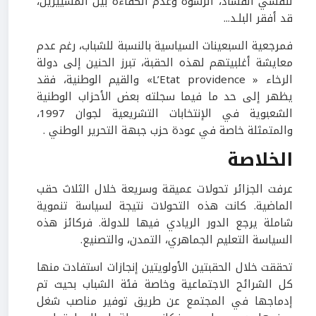
لتفشي الفساد، الرشوة وعدم الكفاءة بين المسييرين،
قد أفقر البلـد...
فمرجعية السبعينات السياسية بالنسبة للشباب، رغم عدم
معايشة أغلبيتهم لهذه الحقبة، تبرز الحنين إلى دولة
الرخاء « L’Etat providence» والقيم الوطنية، فقد
يظهر إلى حد ما فيما سجلته بعض الأحزاب الوطنية
الشعبوية في الإنتخابات التشريعية لجوان 1997،
والمتمثلة خاصة في عودة حزب جبهة التحرير الوطني .
الخلاصة
عرفت الجزائر تحولات عميقة وسريعة خلال الثلاث حقب
الماضية. كانت هذه التحولات نتيجة لسياسة تنموية
شاملة يرجع الدور الريادي فيها للدولة. فركائز هذه
السياسة التعليم الجماهري، التمدن، والتصنيع.
تحققت خلال الحقبتين الأولويتين إنجازات استفادت منها
كل الشرائح الاجتماعية وخاصة فئة الشباب بحيث تم
إدماجها في المجتمع عن طريق توفير مناصب شغل