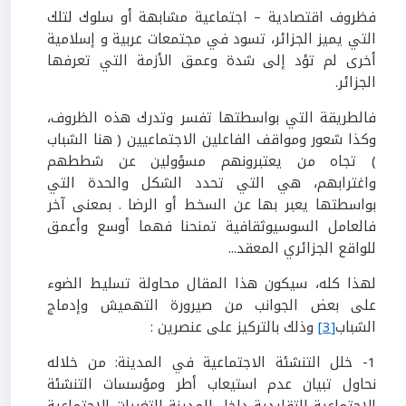
فظروف اقتصادية – اجتماعية مشابهة أو سلوك لتلك
التي يميز الجزائر، تسود في مجتمعات عربية و إسلامية
أخرى لم تؤد إلى شدة وعمق الأزمة التي تعرفها
الجزائر.
فالطريقة التي بواسطتها تفسر وتدرك هذه الظروف،
وكذا شعور ومواقف الفاعلين الاجتماعيين ( هنا الشباب
) تجاه من يعتبرونهم مسؤولين عن شططهم
واغترابهم، هي التي تحدد الشكل والحدة التي
بواسطتها يعبر بها عن السخط أو الرضا . بمعنى آخر
فالعامل السوسيوثقافية تمنحنا فهما أوسع وأعمق
للواقع الجزائري المعقد...
لهذا كله، سيكون هذا المقال محاولة تسليط الضوء
على بعض الجوانب من صيرورة التهميش وإدماج
الشباب
[3]
وذلك بالتركيز على عنصرين :
1- خلل التنشئة الاجتماعية في المدينة: من خلاله
نحاول تبيان عدم استيعاب أطر ومؤسسات التنشئة