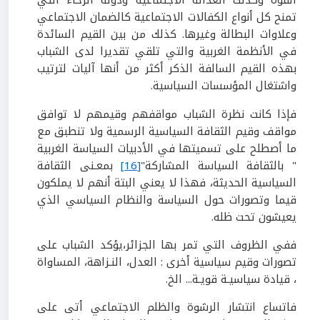
القوة وكذلك العدالة الاجتماعية ودولة الرخاء التي
تمنح كل أنواع الكفالات الاجتماعية كالضمان الاجتماعي
وعلاوات البطالة وغيرها. كذلك من بين القيم السائدة
في الأنظمة الغربية والتي تلقي تقديرا لدى الشباب
بهذه القيم السالفة الذكر أكثر من أنها آليات لترتيب
واشتغال المؤسسات السياسية.
فإذا كانت نظرة الشباب مواقفهم وقيمهم لا توافق
مواقف وقيم الثقافة السياسية الرسمية ولا تنطبق مع
ما أصطلح على تسميتها في الأدبيات السياسة الغربية
" بالثقافة السياسة المشاركة"
[16]
بمعـنى الثقافة
السياسية الحديثة، فهذا لا يعني البتة أنهم لا يملكون
قيما وتصورات حول السياسة والنظام السياسي الذي
يعيشون تحت ظله.
ففي الظروف التي تمر بها الجزائر،يؤكد الشباب على
تصورات وقيم سياسية أخرى : العدل، النـزاهة، المساواة
، قيادة سياسيـة قويـة... الخ.
فاتساع انتشار الرشوة والظلم الاجتماعي أتى على