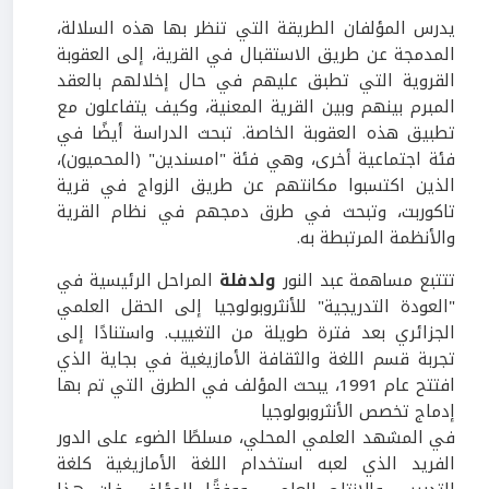
يدرس المؤلفان الطريقة التي تنظر بها هذه السلالة،
المدمجة عن طريق الاستقبال في القرية، إلى العقوبة
القروية التي تطبق عليهم في حال إخلالهم بالعقد
المبرم بينهم وبين القرية المعنية، وكيف يتفاعلون مع
تطبيق هذه العقوبة الخاصة. تبحث الدراسة أيضًا في
فئة اجتماعية أخرى، وهي فئة "امسندين" (المحميون)،
الذين اكتسبوا مكانتهم عن طريق الزواج في قرية
تاكوربت، وتبحث في طرق دمجهم في نظام القرية
والأنظمة المرتبطة به.
تتتبع مساهمة عبد النور
ولدفلة
المراحل الرئيسية في
"العودة التدريجية" للأنثروبولوجيا إلى الحقل العلمي
الجزائري بعد فترة طويلة من التغييب. واستنادًا إلى
تجربة قسم اللغة والثقافة الأمازيغية في بجاية الذي
افتتح عام 1991، يبحث المؤلف في الطرق التي تم بها
إدماج تخصص الأنثروبولوجيا
في المشهد العلمي المحلي، مسلطًا الضوء على الدور
الفريد الذي لعبه استخدام اللغة الأمازيغية كلغة