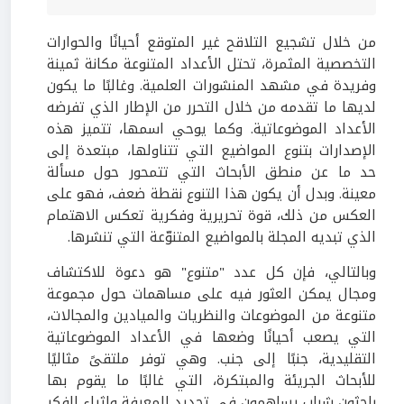
من خلال تشجيع التلاقح غير المتوقع أحيانًا والحوارات
التخصصية المثمرة، تحتل الأعداد المتنوعة مكانة ثمينة
وفريدة في مشهد المنشورات العلمية. وغالبًا ما يكون
لديها ما تقدمه من خلال التحرر من الإطار الذي تفرضه
الأعداد الموضوعاتية. وكما يوحي اسمها، تتميز هذه
الإصدارات بتنوع المواضيع التي تتناولها، مبتعدة إلى
حد ما عن منطق الأبحاث التي تتمحور حول مسألة
معينة. وبدل أن يكون هذا التنوع نقطة ضعف، فهو على
العكس من ذلك، قوة تحريرية وفكرية تعكس الاهتمام
الذي تبديه المجلة بالمواضيع المتنوّعة التي تنشرها.
وبالتالي، فإن كل عدد "متنوع" هو دعوة للاكتشاف
ومجال يمكن العثور فيه على مساهمات حول مجموعة
متنوعة من الموضوعات والنظريات والميادين والمجالات،
التي يصعب أحيانًا وضعها في الأعداد الموضوعاتية
التقليدية، جنبًا إلى جنب. وهي توفر ملتقىً مثاليًا
للأبحاث الجريئة والمبتكرة، التي غالبًا ما يقوم بها
باحثون شباب يساهمون في تجديد المعرفة وإثراء الفكر