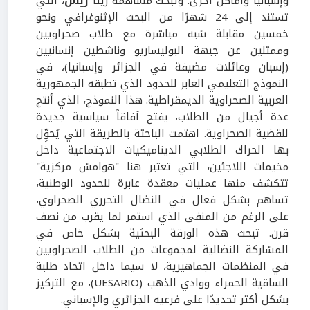
وإسبانيا وأماكن أخرى. وتبحث مساهمة ريتا
ريس
، التي
تستند إلى 24 شهرًا من البحث الإثنوغرافي ونحو
خمسين مقابلة شبه مباشرة مع طلاب صحراويين
وممثلين عن جبهة البوليساريو وناشطين إنسانيين
(إسبان وعائلات مضيفة في الجزائر وإسبانيا)، في
النموذج التعليمي العابر للحدود الذي تطبقه الجمهورية
العربية الصحراوية الديمقراطية. هذا النموذج، الذي أنتج
عدة أجيال من الطلاب، يفتح آفاقاً سياسية جديدة
للقضية الصحراوية. اهتمت الباحثة بالطريقة التي يُحوِّل
بها الحراك الطلابي الديناميكيات الاجتماعية داخل
مخيمات اللاجئين، التي تعتبر هنا "هوامش مركزية"
تتكشف منها عمليات معقدة عابرة للحدود الوطنية،
تساهم بشكل فعال في النضال التحرري الصحراوي،
على الرغم من المنفى الذي استمر لما يقرب من نصف
قرن. تبحث هذه الورقة البحثية بشكل خاص في
المشاركة النضالية لمجموعات من الطلاب الصحراويين
في المنظمات الجماهيرية، لا سيما داخل اتحاد طلبة
الساقية الحمراء ووادي الذهب (UESARIO)، مع التركيز
بشكل أكثر تحديدًا على فرعيه الجزائري والإسباني.