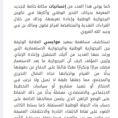
كما يولي هذا العدد من
إنسانيات
مكانة خاصة لتجديد
المعرفة بحركات التحرر الوطني وآثارها في تكوين
البرجوازية الوطنية وإعادة تعريفها، وذلك من خلال
القراءات النقدية والمتناقضة لفرانز فانون ومالك بن نبي
وعبد الله العروي.
تستكشف مساهمة سعيد
موايسي
العلاقة الوثيقة
بين البرجوازية الوطنية والبرجوازية الاستعمارية التي
ورثت عنها العديد من آليات التشغيل وإعادة الإنتاج،
ويُبين المؤلف كيف أن البرجوازية ما بعد الاستعمار
فضلت مرارًا وتكرارًا نهجًا قائمًا على الدفاع عن حقوقها
بدلًا من القيام بواجباتها تجاه النضال التحرري
والمجتمع، مما جعلها طبقة لا تميل ولا ترغب في
الابتكار أو تنفيذ مشاريع أو سياسات التخطيط
الاجتماعي والاقتصادي، مفضلةً بدلًا من ذلك الحفاظ
على الوضع الراهن الذي يضمن مصالحها الخاصة على
حساب بناء الدولة الوطنية المستقلة. كما يسلط الكاتب
الضوء على نقاط الالتقاء النادرة والاختلافات العميقة
بين فانون وبن نبي والعروي فيما يتعلق بمستقبل الأمم