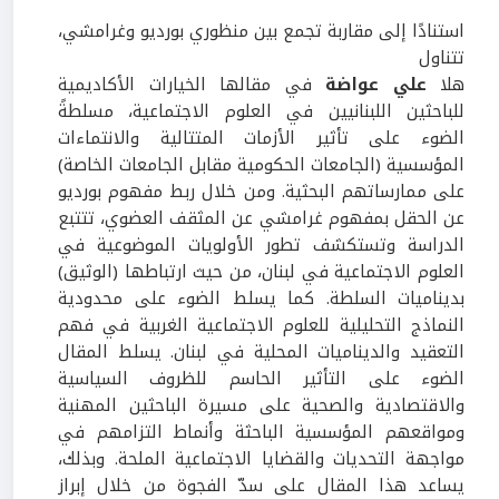
استنادًا إلى مقاربة تجمع بين منظوري بورديو وغرامشي،
تتناول
هلا
علي عواضة
في مقالها الخيارات الأكاديمية
للباحثين اللبنانيين في العلوم الاجتماعية، مسلطةً
الضوء على تأثير الأزمات المتتالية والانتماءات
المؤسسية (الجامعات الحكومية مقابل الجامعات الخاصة)
على ممارساتهم البحثية. ومن خلال ربط مفهوم بورديو
عن الحقل بمفهوم غرامشي عن المثقف العضوي، تتتبع
الدراسة وتستكشف تطور الأولويات الموضوعية في
العلوم الاجتماعية في لبنان، من حيث ارتباطها (الوثيق)
بديناميات السلطة. كما يسلط الضوء على محدودية
النماذج التحليلية للعلوم الاجتماعية الغربية في فهم
التعقيد والديناميات المحلية في لبنان. يسلط المقال
الضوء على التأثير الحاسم للظروف السياسية
والاقتصادية والصحية على مسيرة الباحثين المهنية
ومواقعهم المؤسسية الباحثة وأنماط التزامهم في
مواجهة التحديات والقضايا الاجتماعية الملحة. وبذلك،
يساعد هذا المقال على سدّ الفجوة من خلال إبراز