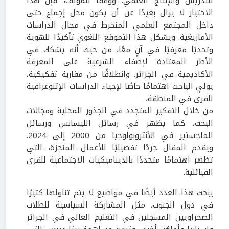
للتدريس والإنتاج العلمي. ووفقًا للمؤلف، فإن هذا
الاختيار لا يزال بعيدًا عن أن يكون محل إجماع حتى
داخل المجتمع العلمي المنخرط في مجال الدراسات
الأمازيغية. ويشكل هذا التموقع اللغوي تأكيدًا للهوية
وتحديًا معرفيًا في آنٍ معًا، من حيث أنه يشكك في
الأطر المعتادة لإضفاء الشرعية على المعرفة
الأكاديمية في الجزائر. وانطلاقًا من مقاربة تفكيكية،
يولي الباحث اهتمامًا خاصًا لإحياء الدراسات الإثنوغرافية
للقرى في المنطقة،
من خلال التفكير المتجدد في الجذور المحلية ومجالات
البحث، كما يظهر في رسائل الليسانس ورسائل
الماجستير في الأنثروبولوجيا من 2000 إلى 2024.
ويقدم المقال جردًا تفصيليًا للأعمال المنجزة، التي
تظهر اهتمامًا متجددًا بالديناميكيات الاجتماعية للقرى
القبائلية.
يبحث هذا العدد أيضًا في مواضيع لا يتم تناولها كثيرًا
في دول الجنوب، مثل المشاركة السياسية للطلاب
الصحراويين المسجلين في التعليم العالي في الجزائر