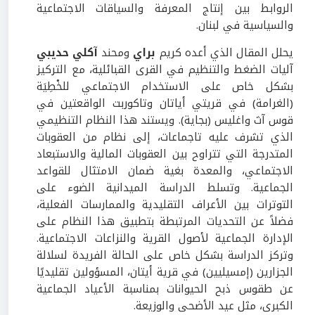
الروابط بين إنتاج المعرفة والسياقات الاجتماعية
والسياسية في لبنان.
يحلل المقال الذي أعده كريم
براي
ومحند
آكلي حديبي
آليات الضغط والتنظيم في القرى القبائلية، مع التركيز
بشكل خاص على الاستخدام الاجتماعي للخْطِيَة
(الغرامة) في قريتي أياتان وتاكوربت الواقعتين في
قوس آث واغليس (بجاية). ويستند هذا النظام التنظيمي
الذي تشرف عليه تاجماعات، إلى نظام من العقوبات
المتدرجة التي تتراوح بين العقوبات المالية والاستبعاد
الاجتماعي، والمعدة بغية ضمان الامتثال للقواعد
الجماعية. وتسلط الدراسة الميدانية الضوء على
التوترات بين الأعراف التقليدية والممارسات الفعلية،
فضلاً عن التحديات المرتبطة بتطبيق هذا النظام على
الإدارة الجماعية لأصول القرية والنزاعات الاجتماعية.
وتركز الدراسة بشكل خاص على الحالة الفريدة لسلالة
الجزارين (إمسيليين) في قرية أيتان، المسؤولين تقليديًا
عن طقوس ذبح الحيوانات بمناسبة الأعياد الجماعية
الكبرى، مثل عيد الأضحى والوزيعة.