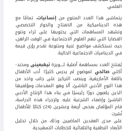
العلمي.
يتماشى هذا العدد المتنوع من
إنسانيات
، تمامًا مع
هذه الديناميكية من الانفتاح والحوار التخصصي.
وتشهد المساهمات التي يحتويها على ثراء وتنوع
القضايا التي تهم العلوم الاجتماعية في الوقت الراهن،
حيث تستكشف مواضيع غنية ومتنوعة تقدم رؤى قيمة
في الديناميات الاجتماعية الحالية.
يُفتتح العدد بمساهمة أصلية لــــويزة
تيقبعينى
ومحند-
أكلي
صالحي
لموضوع لم يدرس كثيرًا: أدب الأطفال
باللغة الأمازيغية. وينصب التركيز على جانب واحد من
هذا النوع الأدبي الناشئ، ألا وهو المقدمات ومؤلفيها
الذين يلعبون دورًا رئيسيًا في بناء هذا الإنتاج الأدبي
الناشئ وإضفاء الشرعية عليه. ولإجراء هذه الدراسة،
قام المؤلفان بفحص أربعة وعشرين (24) كتابًا للأطفال
نُشرت
على مدى العقدين الماضيين وذلك من خلال تحليل
الأبعاد النطقية والتلقائية للخطابات التمهيدية.