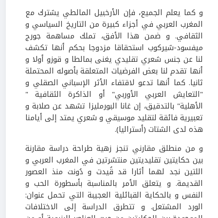
و كما يعلم الجميع، فإن الأرخبيل المالطي يشترك مع
المغرب العربي في أجزاء كبيرة من التاريخ السياسي و
الثقافي. و ضمن هذا الأفق، تملك مساهمة جورج
ميفسود-شيركوب استحقاقا مزدوجا بحكم أنها تكشف
لنا عن جنس شعري تقليدي يغنى بمالطا و قوزو أولا و
أنها تقدم لنا بعض الفرضيات المتعلقة بأصوله المحتملة
ثانيا. كما أنها تدعو لاقتفاء الأثر الإسباني الصقلي و
"التعايش العربي الأوربي" أو الذاكرة الثقافية "
الأهلية" بالتدقيق، إن غانا البورمليزا تشهد عن صلابة و
تعبيرية فائقة لتقليد موسيقي و شعري يمتد إلى أيامنا
هذه لدى الشتات (أستراليا).
و من منطلق مقارني تنجز زهية طراحة دراسة مقارنة
بين حكايتين تقليديتين منتشرتين في المغرب العربي و
اللتين نجد لهما أثارا قد قُيدت و دُونت منذ العصور
القديمة. و يتعلق الأمر بالمناسبة بأسطورة الحب و
النفس و بالحكاية القبائلية العجيبة التي تحمل عنوان:
الورد المشتعل. و تتطرق الدراسة إلى الاختلافات