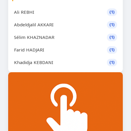
Ali REBHI
(1)
Abdeldjalil AKKARI
(1)
Sélim KHAZNADAR
(1)
Farid HADJARI
(1)
Khadidja KEBDANI
(1)