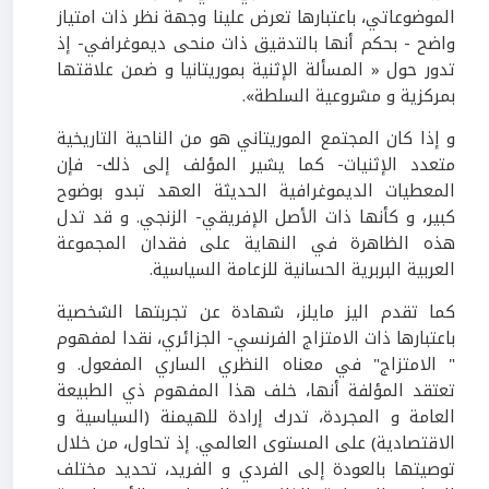
الموضوعاتي، باعتبارها تعرض علينا وجهة نظر ذات امتياز
واضح - بحكم أنها بالتدقيق ذات منحى ديموغرافي- إذ
تدور حول « المسألة الإثنية بموريتانيا و ضمن علاقتها
بمركزية و مشروعية السلطة».
و إذا كان المجتمع الموريتاني هو من الناحية التاريخية
متعدد الإثنيات- كما يشير المؤلف إلى ذلك- فإن
المعطيات الديموغرافية الحديثة العهد تبدو بوضوح
كبير، و كأنها ذات الأصل الإفريقي- الزنجي. و قد تدل
هذه الظاهرة في النهاية على فقدان المجموعة
العربية البربرية الحسانية للزعامة السياسية.
كما تقدم اليز مايلز، شهادة عن تجربتها الشخصية
باعتبارها ذات الامتزاج الفرنسي- الجزائري، نقدا لمفهوم
" الامتزاج" في معناه النظري الساري المفعول. و
تعتقد المؤلفة أنها، خلف هذا المفهوم ذي الطبيعة
العامة و المجردة، تدرك إرادة للهيمنة (السياسية و
الاقتصادية) على المستوى العالمي. إذ تحاول، من خلال
توصيتها بالعودة إلى الفردي و الفريد، تحديد مختلف