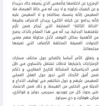
الرمزي) عن اختلافها (بالمعنى الذي يصيغه جاك ديريدا)
و عن كيفيات تجاوزه. و لا ريب أنه في حالة الهيمنة، فلا
المهيمن (لأنه يتمسك بمكانته) و لا المهيمن عليه
(لأنه يدافع عن كيانه الكلي) يريدان الاعتراف بطبيعة
"الحالة الثالثة" المفارقة التي تُبتكر ضمن تأزم
علاقتهما الجدلية. بيد أنه في هذا المقام بالذات يصبح
من الأهمية بمكان التوقف لأجل محاولة فهم معنى
التحولات العميقة المختلفة الأصناف التي تعرفها
مجتمعاتنا.
و يتعلق الأمر أساسا بالتفكير حول مختلف مسارات
الإمتزاجات باعتبارها لحظات تشتغل بالتساوي في ظل
نفس الديناميكية المشكلة للتاريخ المغاربي، و ذلكم
ضمن أفق الأبحاث التي تدور حول العقل العملي
للمهيمن عليهم و حول حنكتهم في توظيف الخداع و
الحيلة في التخلص من الهيمنة. و ذلك ضمن الاعتماد
على بحوث كل من (بورديو، سيريس، دوليز و قواتاري،
فرنان، هوقارت و دي سيرتو).