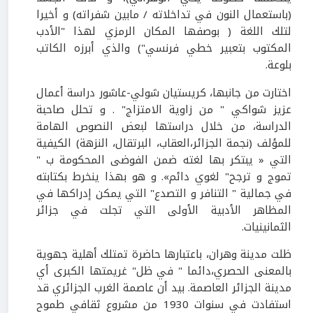
(باستعمال النون في تداخلاته / مابين شفراته) و أخيرا
لتلك اللغة ( بوصفها المكان الرمزي لهذا "الأدب
المكتوب بتعبير خطي فرنسي") والذي أبرزه الكاتب
بلوعة.
اختارت من جانبها، كريستيان شولي-عاشور دراسة أعمال
عزيز شواكي " من زاوية الامتزاج" . و تحلل صاحبة
الدراسة، من خلال دراستها لبعض النصوص الهامة
للمؤلف (نجمة الجزائر،العقاب، البرتقال، النزهة) الكيفية
التي « يبتكر بها لغته ضمن الفوضى المحكومة ب "
تموج و ترجح" لغوي دائم». و هو بهذا ينخرط بكتابته
في جمالية " التنافر و التصدع" التي يمكن إدراكها في
المظاهر الأدبية الأولى التي تجلت في جزائر
الثمانينيات.
ظلت مدينة وهران، باعتبارها حاضرة تمتلك أهلية جهوية
بالمعنى الحصري،دائما " في ظل" غريمتها الكبرى أي
مدينة الجزائر العاصمة. بيد أن عاصمة الغرب الجزائري قد
استفادت في سنوات 1930 من مشروع ثقافي طموح