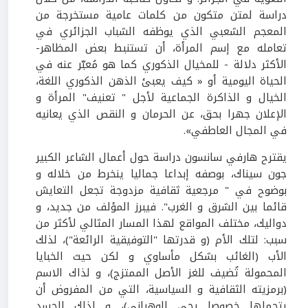
دراسة لمتن متكون من كلمات عامية مستخرجة من
المعجم الشعبي الذي يوظفه الشباب الجزائري في
تعامله مع إسم المرأة، أن تستنبط بعض المظاهر-
الأكثر دلالة - للمخيال الذكوري كما هو مُعبّر عنه في
الحياة اليومية أو « كيف يعبئ الذهن الذكوري اللغة،
الخيال و الذاكرة الجماعية لأجل " تعنيف" المرأة و
الإعلان جهرا بحق، عن الحرمان و النقص الذي يعانيه
في المجال العاطفي».
يقترح هارفي سانسون دراسة حول أعمال الشاعر الكبير
جون سيناك، بوصفه إبداعا جماليا ينخرط من خلاله و
بوضوح في " مرجعية ثقافية مزدوجة تجعل التعايش
قائما بين الشرق و الغرب". فيبرز المؤلف من جديد، و
دواليك، مختلف المواقع لهذا المسار المثالي لأكثر من
سبب: لتلك الأم (و قدرتها "التوفيقية الرائعة")، لذلك
الأب (الغائب بشكل مأساوي و لكن حيث الخبايا
المحمولة تُضيف للغز الأصل الممتزج)، و لذاك الاسم
(برمزيته الثقافية و السياسية، التي من المفروض أن
يتحملها خصوصا يحي الوهراني)، و لذلك الجسد