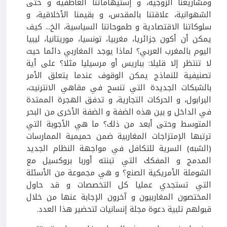
ومشاريعنا الزوجية، و إستيهاماتنا العاطفية و حتى
الشهوانية، علاقتنا بالمقدس، و بقيمنا الأخلاقية، و
سلوكاتنا الاقتصادية و طموحاتنا السياسية، الخ... كيف
يمكن أن أكون جزائريا، مغربيا، تونسيا، موريتانيا، ليبيا
اليوم بالمغرب العربي؟ لماذا يوجد المغاربي دائما حيث
لا تنتظر إلا قليلا: بباريس أو مرسيليا مثلا؟ على أية
تصنيفية للنماذج يمكن الوقوف عندما يتعلق الأمر
بالشبكات الجديدة التي تنسج في مقاهي الانترنيت،
البرابول، و الحركات التجارية، و تدفق الهجرة الممتدة
في الداخل و بين هذه الضفة و الضفة الأخرى من البحر
المتوسط وحتى أبعد من ذلك؟ ما هي الأجوبة التي
ترتبها الإمتزاجات المغاربية ضمن حميمية الممارسات
(الشبه) السرية للتكافل في مواجهة النظام الجديد
المدمج و المفكك التي تبنته أوربا بروكسيل مع
الشوملة الأمريكية الصنع؟ و هي مجموعة من الأسئلة
التي تستجدي عمليا كل التخصصات و قد حاول
المختصون المغاربيون و آخرون الإجابة عنها من خلال
قبولهم تلبية دعوة مجلة إنسانيات لتحضير هذا العدد.