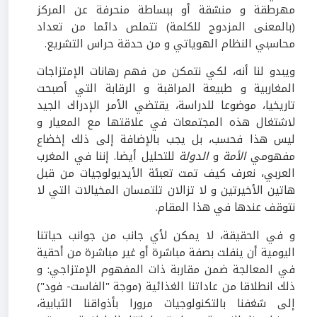
مهرطقة و منشقة أو ببساطة منحرفة عن المركز
(بالمعنى المزدوج للكلمة) تتملص دائما من تعداد
محاسبي النظام الهوياتي و من حدقة حراس التشريع.
ويبدو لنا أنه، لكي نتمكن من فهم رهانات الإمتزاجات
المغاربية و طبيعة المراقبة و الرقابة التي أصبحت
تاريخيا، موضوعا للدراسة، يقتضي الأمر الإدراك الجيد
لاشتغال هذه المجتمعات في علاقتها مع المعيار و
ليس هذا فحسب، بل يجب بالإضافة إلى ذلك إخضاع
مفهومي
الأمة
و
الدولة
للتحليل أيضا. إننا في المغرب
العربي، نعرف كيف تمت تعبئة الأيديولوجيات من قبل
هاتين الأخيرتين و لا تزالان تلتمسان المخيالات التي لا
نتوقف عندها في هذا المقام.
و في الحقيقة، لا يمكن لأي جانب من جوانب حياتنا
اليومية أن ينفلت بصفة مباشرة أو غير مباشرة من أحقية
في المعالجة ضمن مقاربة ذات المفهوم الإمتزاجي: و
ذلك انطلاقا من عاداتنا الغذائية (موجة "الفاست- فود")
إلى شغفنا بالتكنولوجيات مرورا بأذواقنا الثيابية،