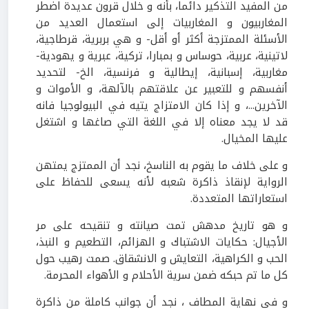
من المفيد التذكير دائما، بأنه و خلال قرون عديدة اضطر
المغاربيون و المغاربيات إلى استعمال العديد من
الأسئلة الممتزجة أكثر أو أقل- و هي بربرية، قرطاجية،
لاتينية، عربية، حوساس و بمبارا، تركية، عبرية و يهودية-
مغاربية، إسبانية، إيطالية و فرنسية، الخ- لتحديد
أنفسهم و للتعبير عن علاقتهم بالآلهة، و الأموات و
الآخرين...، و إذا كان الامتزاج يتيه في البيولوجيا فانه
قد لا يجد معناه إلا في اللغة التي صاغها و اشتغل
عليها المخيال.
و على خلاف ما يقوم به الناسخ، نجد أن الممتزج يمتهن
الرواية لإنقاذ ذاكرة شعبه لأنه يسعى للحفاظ على
استعاراتها المتعددة.
و هو تاريخ مدهش تمت صيانته و تنقيحه على مر
الأجيال: حكايات الاشتباك و الهزائم، التطعيم و النبذ،
الحب و الكراهية، التعايش و الانشقاق. صمت رهيب حول
كل ما تم حبكه ضمن سرية الأحلام و الأهواء المحرمة.
و في نهاية المطاف ، نجد أن جوانب كاملة من ذاكرة