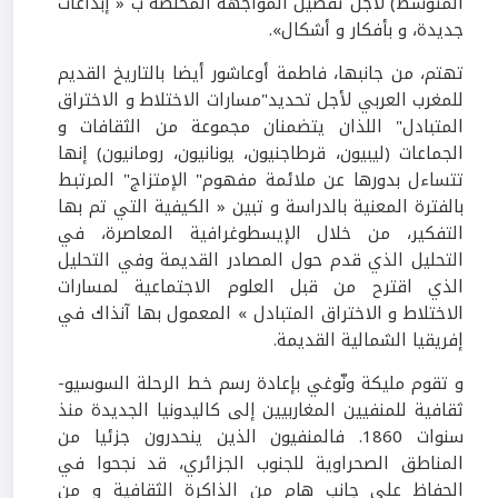
المتوسط) لأجل تفضيل المواجهة المخلصة ب « إبداعات
جديدة، و بأفكار و أشكال».
تهتم، من جانبها، فاطمة أوعاشور أيضا بالتاريخ القديم
للمغرب العربي لأجل تحديد"مسارات الاختلاط و الاختراق
المتبادل" اللذان يتضمنان مجموعة من الثقافات و
الجماعات (ليبيون، قرطاجنيون، يونانيون، رومانيون) إنها
تتساءل بدورها عن ملائمة مفهوم" الإمتزاج" المرتبط
بالفترة المعنية بالدراسة و تبين « الكيفية التي تم بها
التفكير، من خلال الإيسطوغرافية المعاصرة، في
التحليل الذي قدم حول المصادر القديمة وفي التحليل
الذي اقترح من قبل العلوم الاجتماعية لمسارات
الاختلاط و الاختراق المتبادل » المعمول بها آنذاك في
إفريقيا الشمالية القديمة.
و تقوم مليكة ونّوغي بإعادة رسم خط الرحلة السوسيو-
ثقافية للمنفيين المغاربيين إلى كاليدونيا الجديدة منذ
سنوات 1860. فالمنفيون الذين ينحدرون جزئيا من
المناطق الصحراوية للجنوب الجزائري، قد نجحوا في
الحفاظ على جانب هام من الذاكرة الثقافية و من