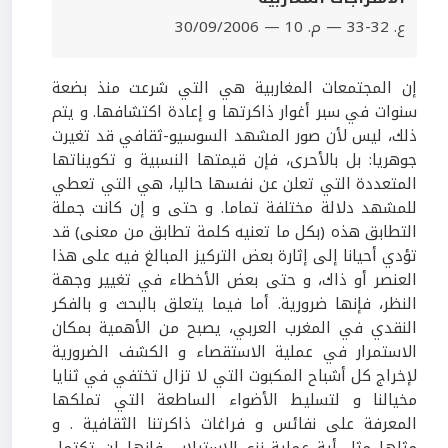
ع. 32-33 — م. 10 — 30/09/2006
إن المجتمعات المغاربية هي التي شرعت منذ بضعة
سنوات في سبر أغوار ذاكرتها و إعادة اكتشافها. و يتم
ذلك، ليس لأن صور المشهد السوسيو-ثقافي قد تغيرت
جوهريا: بل بالأحرى، فإن قيمتها النسبية و تكويناتها
المتعددة التي تعلن عن نفسها حاليا، هي التي تعطي
للمشهد دلالة مختلفة تماما. و حتى و إن كانت جملة
التطابق هذه (بكل ما تعنيه كلمة تطابق من معنى) قد
تؤدي أحيانا إلى إثارة بعض التركيز المبالغ فيه على هذا
العنصر أو ذاك، و حتى بعض الأخطاء في تغيير وجهة
النظر، فإنها ضرورية. أما فيما يتعلق بالبحث و بالفكر
النقدي في المغرب العربي، يصبح من الأهمية بمكان
الاستمرار في عملية الاستقصاء و الكشف الضرورية
لإخراج كل أشباح المكبوت التي لا تزال تختفي في ثنايا
مخيالنا و لتسليط الأضواء الساطعة التي تملكها
المعرفة على نفائس و فراغات ذاكرتنا الثقافية . و