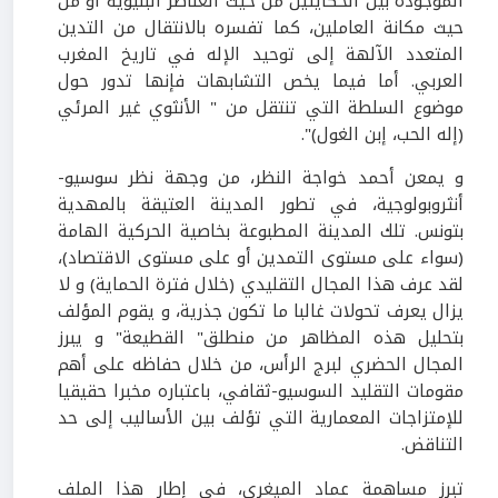
الموجودة بين الحكايتين من حيث العناصر البنيوية أو من
حيث مكانة العاملين، كما تفسره بالانتقال من التدين
المتعدد الآلهة إلى توحيد الإله في تاريخ المغرب
العربي. أما فيما يخص التشابهات فإنها تدور حول
موضوع السلطة التي تنتقل من " الأنثوي غير المرئي
(إله الحب، إبن الغول)".
و يمعن أحمد خواجة النظر، من وجهة نظر سوسيو-
أنثروبولوجية، في تطور المدينة العتيقة بالمهدية
بتونس. تلك المدينة المطبوعة بخاصية الحركية الهامة
(سواء على مستوى التمدين أو على مستوى الاقتصاد)،
لقد عرف هذا المجال التقليدي (خلال فترة الحماية) و لا
يزال يعرف تحولات غالبا ما تكون جذرية، و يقوم المؤلف
بتحليل هذه المظاهر من منطلق" القطيعة" و يبرز
المجال الحضري لبرج الرأس، من خلال حفاظه على أهم
مقومات التقليد السوسيو-ثقافي، باعتباره مخبرا حقيقيا
للإمتزاجات المعمارية التي تؤلف بين الأساليب إلى حد
التناقض.
تبرز مساهمة عماد الميغري، في إطار هذا الملف