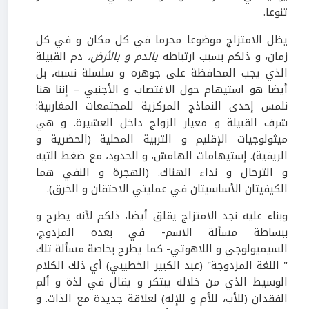
تنوعا.
يظل الامتزاج موضوعا محرما في كل مكان و في كل
زمان، و ذلكم بسبب ارتباطه
بالدم و بالأرض،
دم القبيلة
الذي يجب المحافظة على جوهره و سلسلة نسبه، بل
أيضا هو استيهام حول الاغتصاب و الأجنبي – إننا هنا
نلمس إحدى النماذج المركزية للمجتمعات المغاربية:
شرف القبيلة و معيار الزواج داخل العشيرة. و هي
ميثولوجيات الإقليم و التربية المحلية (الحضرية و
الريفية). إستيهامات الهامش، و الحدود، مع ضغط التيه
و الترحال و نداء الهناك. (الهجرة و النفي هما
الكيفيتان الأساسيتان في عمليتي الاحتقان و الخرق).
وبناء عليه نجد الامتزاج يقلق أيضا، ذلكم لأنه يطرح و
ببساطة مسألة الاسم- في بعده المزدوج،
السيميولوجي و اللاهوتي- كما يطرح بخاصة مسألة تلك
" اللغة المزدوجة" (عبد الكبير الخطيبي) أي ذلك الكلام
الوسيط الذي من خلاله يبتكر و يقال في لذة و ألم
الفقدان (للأب، للأم و للإله) لعلاقة جديدة مع الذات. و