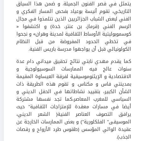
يتمثل في قصر الفنون الجميلة. و ضمن هذا السياق
التاريخي، تقوم أنيسة بوعياد بفحص المسار الفكري و
الفني لبعض الشباب الجزائريين الذين تتلمذوا في مجال
الرسم الفني (قرماز، بن عنتر، خدة) و اكتشفوا «
كوسموبوليتية الأوساط الثقافية لمدينة وهران» و نجحوا
في تخطي الحدود المفروضة من قبل النظام
الكولونيالي قبل أن يواجهوا مدرسة باريس الفنية.
كما يقدم مهدي نابتي نتائج تحقيق ميداني دام عدة
سنوات عالج فيه الممارسات السوسيولوجية و
الاقتصادية و الإيثنوموسيقية لفرقة العيساوة المقيمة
بمدينتي فاس و مكناس. و تقوم هذه الطريقة ذات
الشأن الكبير، بتقييد نشاطاتها في الحقل الديني و
السياسي للمغرب المعاصر،كما تجد نفسها مشتركة
أيضا في مسارات معقدة للإمتزاجات الثقافية" حيث
يرافق التصوف العناصر الفنية( الشعر الديني،
الموسيقى" الفلكلورية") و بعض الممارسات الخارجة عن
عقيدة الوالي المؤسس (طقوس طرد الأرواح و رقصات
الجذب).