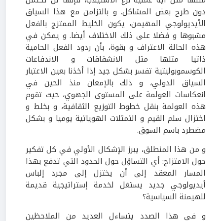
مثلها مثل أية عملية نزع الاستيلاب، فإنها لن تكتمل
دون طرح بعض المشاكل. و بالتزامن مع هذا السياق
الأيديولوجي المهيمن، يكون الخليط الممتزج بالفعل
مشبوها و فضلا على ذلك الاختلاف أيضا. و يمكن في
هذه الحالة الاعتراف و بقوة، بأن ردود الفعل الحامية
ذاتيا مثلها مثل الانشقاقات و الاندفاعات
الكوسموبوليتية تفسر بشكل جيد إذا أخذنا بعين الاعتبار
السياق الدولي، و ذلك بالإمعان منذ الحين في
انعكاسات العولمة على المستوى الجهوي، حيث تقوم
هذه العولمة بنقل خطوط التوزيع الثقافية، و بخلط و
اختزال سلم القيم و التمثلات الهوياتية يوميا و بشكل
مضطرد باسم السوق.
و من هذا المنطلق، يبرز الإشكال الأولي في كل تفكير
حول الامتزاج: أي التساؤل حول الحدود التي تدفع بهذا
المسار المعقد إلى أن يختزل إلى مجرد إلباس
أيديولوجي جديد يستغل لخدمة إستراتيجية قديمة
للهيمنة السياسية؟
و في هذا الصدد يتساءل العديد من الملاحظين