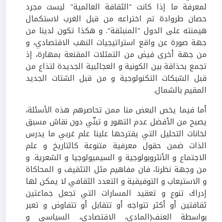
لمعرفة ما إذا كانت "الثقافة العالمية" ليست مجرد
حصان طروادة تم اختراعه من قبل الغرب لاستكمال
هيمنته على الدول "المنبثقة". و هكذا تكون لدينا من
جهة صورة عن واقع استراتيجيات النهب الاقتصادي، و
من جهة أخرى فيض من التمثلات المقنعة بمهارة، إذ
تجمع بحذاقة بين الكونية و العجائبية الجديدة لتذاع من
قبل الشبكات التكنولوجية و من قبل الشتات الجديد
المقيم بالشمال.
أما فيما يخص البعض منا ممن تحاصرهم هذه الأسئلة،
يصبح من الأفضل عدم التهور و تبنّي دون نقاش مسبق
لخانات التحليل التي يقترحها علينا علم غربي ما يدرس
الذات ضمن حقول معرفية متنوعة كالتاريخ و علم
الاجتماع و الأنثروبولوجية و السيميولوجيا و الشعرية. و
من وجهة نظرنا، فان مفاهيم مثل التثقيف و المحاكاة
و الاستيعاب و التوفيقية و التعدد الثقافي لا يمكن لها
إدراك تنوع و تعقيد المسارات التي تجعل جماعتين
ثقافتين أو أكثر تتواجه أو تتقابل أو تتفاوض و تعبر
بواسطة العنف(المادي، الاقتصادي، السياسي و