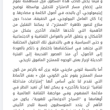
و فيما يخص صاحب هذه السطور، فإن مساهمته تقوم
على إخضاع مسار الامتزاج للتحليل بواسطة توضيح
إيتيمولوجي، أي بالبحث في أصول الكلمة و مصادرها. و
إذا كان العامل البيولوجي، في الحقيقة، محددا دون
منازع لتصور ظاهرة "الممتزج"، لا يمكننا التقليل من
الأهمية التي تأخذها الأبعاد الأخرى بشكل من
الأشكال: و يتعلق الأمر بالعوامل الثقافية و الاجتماعية
و حتى السياسية. و هي بالتدقيق تلك الحقول المختلفة
التي نجتهد في استكشافها باختصار و ذلكم بالعودة
إلى الأصول، أي منذ العصور القديمة إلى الفترة
الحديثة لإبراز بعض الوجوه للممتزج المافوق تاريخي.
أما بالنسبة لتوني ماريني، فإنه يرى أنه بالرغم من كون
مسار الممتزج يقوم على الكوني، فإن « بعض الأنماط
التي تقدم لنا على أساس أنها "إمتزاجات متداخلة
ثقافيا" تزعجنا بالأحرى» و يمكن لها أن تعيد النظر في
ملائمة المفهوم. وفي مواجهة الثقافة العالمية و
أوهامها و "السياج الدوغماتي للهوية"، يكون من
الأهم أن يتحد المتوسطيون (نسبة للبحر الأبيض