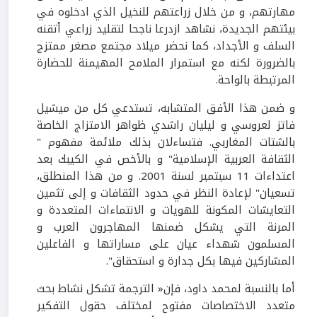
مهارتهم، و من خلال زراعتهم للنخيل الذي ادخلوه في
بيئتهم الجديدة، نشاهد ازدرعا ناجحا لتقليد زراعي أتقنه
السلف و الأجداد، كما نحضر ميلاد مجتمع مصغر ممتزج
بالضرورة لكنه مع استمرار الملامح المهيمنة للحضارة
المرتبطة بالواحة.
و ضمن هذا الأفق المتشابه، تستدعي كل من ميشيل
فاتز لعروسي و ليليان راشدي ظواهر الامتزاج الخاصة
بالشتات المغاربي. فتساءلان بذلك ملائمة مفهوم "
الثقافة العربية الإسلامية" و بالأخص في الكيبك بعد
اعتداءات 11 سبتمبر لسنة 2001. و من هذا المنطلق،
تسعيان" لإعادة النظر في حدود الثقافات و إلى تثمين
التعايشات المكونة للهويات و الانتماءات المتعددة و
المرنة التي يشكل ضمنها المهاجرون العرب و
المسلمون شهداء عيان على مساراتها و الفاعلين
المشاركين فيها بكل جدارة و استحقاق".
أما بالنسبة لمحمد داود، فإن« الترجمة تشكل نشاط بحث
متعدد الاختصاصات مفتوح لمختلف حقول التفكير