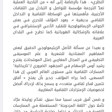
النظري» . هذا بالإضافة إلى أنه « من الناحية العملية
تعدّ الترجمة مؤسسة للتواصل و التبادل بين الثقافات
الأجنبية، فأهميتها في الوساطة الثقافية و التداخل
الثقافي بديهية ». يعود المؤلف للتحري في بعض
الجوانب الإيماقولوجية للتقليد الأدبي الإستشراقي في
علاقاته بالإشكالية الهوياتية كما تطرح في البلدان
العربية.
و بعيدا عن مسألة الأصل الإيثيمولوجي الدقيق لبعض
المفاهيم المفتاحية للشعرية و علم الموسيقى
التطبيقي في المجال المغاربي (مثل الموشحات)، يقترح
رشيد آوس الإسهام في المجهود الضروري لـ"تاريخانية"
المسارات الثقافية على مستوى العالم العربي. إن هذا
المسعى، كما يراه المؤلف، جدير بأن يفتح « آفاق
تثمين لفكر ثقافي متعدد»، و يسمح بذلك لإدراك أفضل
لخصوصيات الإمتزاجات الثقافية المغاربية.
و ضمن أفق قريب نسبيا مما سبق، تقدّم زوليخة مرّاد
تأملا حول "اللغة المزدوجة" المستعملة في الممارسات
اللغوية في الجزائر. و تحاول صاحبة الدراسة، من خلال