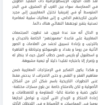
لقد ظلت البحوث الإيسطوغرافية ذات التقليد الطويل
في الممارسة، سواء بين الغرب أو المشرق، في البحر
المتوسط أو في إفريقيا تختزل المغاربيين إلى مجرد
عابرين لتاريخهم الخاص، و إلى فعاليات سلبية لمغامرة
تمدنية يتقرر توجهها النهائي هناك دائما.
و الحال أنه منذ عدة قرون، قد تطورت المجتمعات
المغاربية على قاعدة "معمورتهم" الخاصة بالحيدان و
بالترتيب و بإعادة تسييق لحشد من العلامات و الصور
الآتية من روما و بغداد و طومبوكتو وغرناطة و القاهرة
و اسطنبول أو باريس ضمن خطاب أصيل حيث لا ينظر له
و بإصرار إلا باعتباره تقليدا ذليلا أو تبعية مشبوهة.
و هكذا يكون التفكير في الإمتزاجات المغاربية ضمن
مفاهيم الفقر و النقص و حتى الانحراف، لا يدحض فقط
غنى التطورات التاريخية باسم شكل آخر من أشكال
الأصولية و لكن بالامتناع خاصة عن بلوغ مسارات مختلفة-
تكون خفية و صامتة غالبا- للمقاومة و للانعطافات، و
إعادة الابتكار و الإبداع التي أنجزت و تواصل انجازها
يوميا في الممارسات، و الأوساط و في اللحظات الأكثر