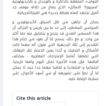
الجوانب« المتعلقة بالذاكرة و بالوجدان و بالأيديولوجية
"لسيرورة" التماثل» الذي يصاغ من خلاله موقف جد
أصيل تجتهد لنعته بلفظة جديدة هي الفرنكالجريانية.
يمكن أن نراهن، في ظل السياق الأيديولوجي و
السياسي المضطرب إلى حد ما بين باريس و الجزائر، أن
هذا المسعى النقدي قد ينزعج و يتضايق منه حقا أكثر
من واحد. و مع ذلك، يسمح لنا أن نعود في ختام هذا
التقديم إلى تلك البديهية التي تقول: أنه مهما كانت
الأشكال و التجليات و أخذا بعين الاعتبار تلك الرهانات
التي تضعها أمامنا الإمتزاجات المغاربية - بمختلف
آفاقها- فإن هذه الأخيرة تمثل اليوم واقعا تاريخيا،
اجتماعيا و اقتصاديا و ثقافيا مهما جدا حيث لا يمكن
لنا أن نصرّ على تشويهه أو في أسوء الأحوال، على
تسليط الرقابة عليه.
Cite this article