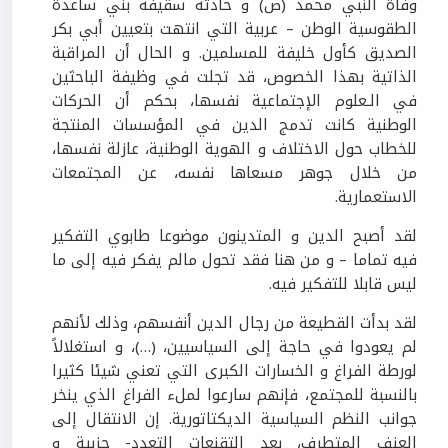
وفاة النبي محمد (ص) و حادثة سقيفة بني ساعدة
الطقوسية الوطن – عربية التي انتهت بتعيين أبي بكر
الصديق كأول خليفة للمسلمين. و الحال أن المراقبة
الذاتية بهذا الخصوص، قد تجلت في وظيفة الباحثين
في الـعلوم الإجتماعية نفسها، بحكم أن الحركات
الوطنية كانت تدمج الدين في المؤسسات المنتجة
للخطاب حول الاختلاف و الهوية الوطنية، عازلة نفسها،
من خلال جوهر مسعاها نفسه، عن المجتمعات
الاستعمارية.
لقد أصبح الدين و المتدينون موضوعا طابوي التفكير
فيه تماما – و من هنا فقد تحول مالم يفكر فيه إلى ما
ليس قابلا للتفكير فيه.
لقد بدأت القطيعة من رجال الدين أنفسهم، وذلك لأنهم
لم يعودوا في حاجة إلى السياسيين، (…)، و استغلالاً
لورطة الفراغ و الخسارات الكبرى التي تعني شيئا كثيرا
بالنسبة للمجتمع، فإنهم سارعوا لملء الفراغ الذي ينخر
جوانب النظم السياسية الديكتاتورية. إن الانتقال إلى
العنف المتطرف، بعد التقنعات التعدد- حزبية و