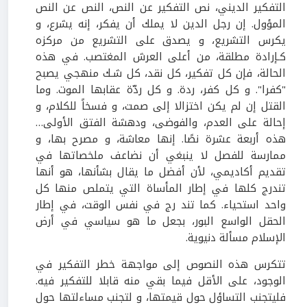
التفكير الديني، نص التفكير عن النص، النص عن النص
المؤول. إن رجل الدين لا يملك أن يفكر، إنه يشرع، و
يكرس التشريع، و يصدق على التشريع من مركزه
كـإرادة مطلقة، من أعلى العرش المغتصب. في هذه
الحالة، فإن كل تفكير، كل نقد، كل شـك منهجي يصبح
"كفرا". و كل كفر، ردة. و كل ردّة عقابها الموت. وما
القتل إن لم يكن اختزالا إلى صمت، و فسخاً للكلام، و
إحالة على العدم، والفوضى، ودهشة الفتق الأولى…
هذه أربعة عشرة نصًا. إنها معاشة، و مصرح بها، و
ممارسة للفصل لا ينبغي أن نضاعف ملخصاتها في
تقديم أكاديمي، لأن أفضل ما يقال بشأنها، هو أنها
تندرج كلها في إطار المأساة التي يتملص منها كل
واحد استحياء. كما تند رج في نفس الوقت، في إطار
الحقل الواسع البور، بجعل ما هو سياسي في أرض
الإسلام مسألة دنيوية.
تتكرس هذه النصوص إلى مواجهة خطر التفكير في
الوجود، على الأقل فيما بقي منه قابلا للتفكير فيه.
فليتجنب التساؤل حول قيمتها، و لتجنب مساءلتها حول