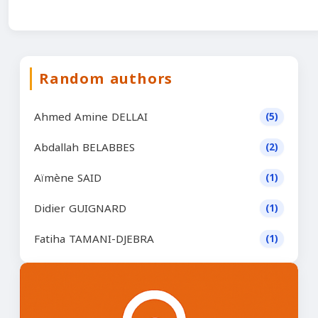
Random authors
Ahmed Amine DELLAI
(5)
Abdallah BELABBES
(2)
Aïmène SAID
(1)
Didier GUIGNARD
(1)
Fatiha TAMANI-DJEBRA
(1)