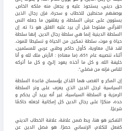
حق ديني، يستحوذ عليه و يجعل منه ملكه الخاص.
بوصفهم محنطين للخطاب و سحرة، فإن رجال الذين
يستوون على عرش السلطة، و يغلقون ما جعله النص
القرآني مفتوحا قبل أن يرد عليه الغلق هو ذا ته. إن
السلطة الدينية إنما هي سلطة رجال الدين. إنها سلطة
حياة و موت، سلطة تمكين من الحياة و تسليطا للموت.
لقد قال معاوية، كأول حاكم وطني عربي للمسلمين،
أثناء تنصيبه عام 651، (ما معناه) : الأرض ملك لله و أنا
خليفة الله. و كل ما آخذه يعود إليّ، و كل ما أتركه
للناس فإنه من فضلي".
إن المكر و الغصب هما اللذان يؤسسان قاعدة السلطة
السياسية لرجل الدين الذي يعزف على وتر السلطة
الرمزية و السلطة السياسية، غير أنه يريد أن يحكم و
حده، منكرًا على رجال الدين كل إمكانية لجعله حاكمًا
شرعيًا.
التفكير هو هنا، ربط ضمن علاقة، علاقة الخطاب الديني
كفعل للكلام، الإنساني حصرًا. هو فصل الدين عن