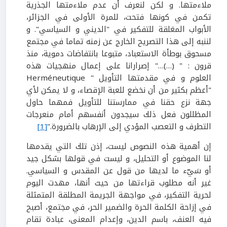
ملاءمتها. و لكن لنعرف أن عدم ملاءمتها الجذرية
تكمن في كونها فتحت، للمرة الأولى في الجزائر،
الأبواب المغلقة للتفكير في "الديني و السياسي". و
لننبه إلى هذا التصريح الخارج عن زمنه تماما في مجتمع
مسحوق بوطأة الاستعباد، متبوعا بانتفاضات دموية، منذ
قرون : " (…)…" إصرارانا على إعمال منهجيات هذه
العلوم و في مقدمتها التأويل " Herméneutique
"أعظم بكثير من أن نخضع للعبة الإقصاء، و لا يمكن لأي
جهة نزع حقنا في ممارستنا للتأويل فمهما حاول
المظللون فعل ذلك سيجدون أنفسهم أمام منعرجات
التطرف و التعصب المؤدي إلى الإرهاب بالضرورة."
[1]
إن أهمية هذه النصوص ليست، إذن تلك التي يقدمها
لنا الموضوع أو التحليل، و ليست في قولها بشكل جيد
أو سَيّء ما لديها من قول عن المقدس و السياسي.
غير أنه مطلوب قراءتها من حيث أنها، مهدت اليوم
لحرية التفكير، في مواجهة الجريمة المطلقة المتمثلة
في إزاحة الكلمة الحرة والضمير الحر، في مجتمع، أصبح
فيه العنف، باسم الدين، وإعدام المعنى، عبادة تقام