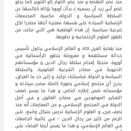
منذ عصر النهضة و منذ عصر الأنوار (أو التنوير كما يحلو
لنصر أبي زيد أن يسميه )، بدأت أوروبا بإزالة كنائسها عن
السلطة السياسية و الدولة، مكسبة المجتمعات
الإنسانية السيادة على نفسها، معتبرة أياها مصدرا لكل
شرعية سياسية. إن هذه الوضعية هي التي مكنت من
ظهور العلوم الإجتماعية و تطورها.
منذ نهاية القرن XIX، و العالم الإسلامي يحاول تأسيس
حداثة مستلهمة و مفروضة بتطور الرأسمالية في
أوروبا، متجنبًا إقحام سلطة رجال الدين و مؤسساتهم
الدنيوية في مصادر الشرعية القانونية، والسلطة
السياسة و الدولة. فباستثناء تركيا، و إلى حد ما العراق،
يدرج أي مجتمع إسلامي بصورة كاملة مصدر سيادته و
مؤسساته ضمن إطاره الخاص. و هذا ما يفسر ضعف
التفكير الموضوعي في مصادر القانون و في أصل
الدولة في المجتمع الإسلامي. و من المفارقات أنه منذ
نصف قرن، و العلوم الإنسانية تدرس بشكل واسع، على
الرغم من كثير من رجال الدين – في غالبية الجامعات
في العالم الإسلامي، و هذا ما يفسر أيضا القضاء على