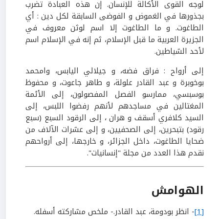
لوجه القوى الأكالة للإنسان. إن هذه العبادة تضرب
بجذورها في الغموض و الفوضى السابقة لكل دين : أي
الطاغوت. و ما الطاغوت إلا اسم لوثن معروف في
الجزيرة العربية ما قبل الإسلام، ثم إنه في الإسلام اسم
لأحد الشياطين.
إلى أرواح : فراق فضه، و جيلالي اليابس، وامحمد
بوخوبرة و عبد القادر علولة، و طاهر جاعوت، و محفوظ
بوسبسي، ممارسو الفصل المفصولون، إلى الأئمة
المغتالين في مساجدهم لأنهم رفضوا اللبس، إلى
السيد كلافري أسقف و هران ، إلى الرقود السبع (سبع
رقود) بتبحرين، إلى الصحفيين، و إلى عشرات الآلاف من
ضحايا الطاغوت، داخل الجزائر، و خارجها، إلى أرواحهم
نقدم هذا العدد من مجلة "إنسانيات".
الهوامش
[1]
- انظر بودومة، عبد القادر.- ملخص مشاركته أسفله.