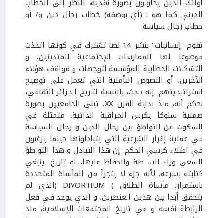
أولئك الذين يحاولون بصورة نقدية، النظر إلى الخطاب
الديني كما هو : (أي بوصفه) خطاب رجال دين و/ أو
خطاب رجال سياسة.
تقوم "إنسانيات" بنشر 14 نصا تشترك في كونها اتخذت
موضوعا لها الممارسات الإجتماعية للمتدينين، و
التشكلات الخطابية المؤسسة لتوجهات و مواقف هؤلاء
الآخرين، أو النصوص التأملية التي تعمل على توضيح
استراتيجيتهم. إنه حدث، بالنسبة لتاريخ الجزائر الثقافي،
بحكم أنه، منذ بداية القرن XX، تبني الجامعيون بصورة
ضمنية سلوكا يكرس المراقبة الذاتية، متمثلة في
السكوت عن التواطؤ بين رجال الدين و رجال السياسة
في عملية إقرار الشرعية التي يتبادلونها حينما يرغبون
في اعتلاء كرسي الحكم. إن هذا التبادل و هذا التواطؤ
للسعي وراء السـلطة والحفاظ عليها، له تاريخ، ينبغي
كتابته بسرعة، لأنه جزء لا يتجزأ من المأساة المتجددة
باستمرار، مأساة الطلاق ) DIVORTIUM (الذي لم
يتحقق أبدا بين هذين العنصرين، و الذي يوجد في فعل
الرابطة نفسه و في تاريخ المجتمعات الإسلامية، منذ