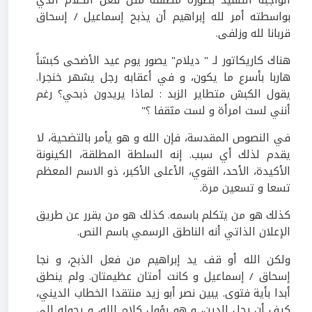
بواسطته أمر لله إبراهيم أن يذبح إسماعيل / إسحاق
قربانا لله وزلفى.
هناك كاريكاتور لـ " ديلام" يصور يوم عيد الأضحى كبشاً
هاربا بأسرع ما يكون، و في أعقابه رجل يشهر خنجرا.
يقول الكبش متطاير الزبد : لماذا يريدون ذبحي؟ رغم
أنني لست امرأة و لست مثقفا ؟"
في النصوص المقدسة، فإن الله و هو يأمر بالتضحية، لا
يقدم لذلك أي سبب. إنه السلطة المطلقة، الكينونة
الأكيدة، الأحد، القوي، الأعلى الأكبر، ذو الاسم المعظم
تسعا و تسعين مرة.
كذلك هو من يتكلم باسمه. كذلك هو من يقرر عن طريق
الإعلان الذاتي أنه الناطق الرسمي باسم النص.
ولكن الله أو قف يد إبراهيم من فعل الذبح، و نجا
إسحاق / إسماعيل و كانت أمتان عظيمتان. ولم ينطق
أبدا بأية فتوى. يبين نصر أبو زيد منتقدا الخطاب الديني،
كيف أن رجل الدين، و هو يؤول كلام الله، و يحوله إلى