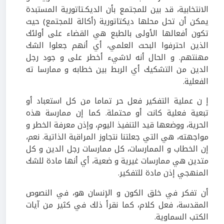
الانتخابية، قد بين للمجتمع بأن الديكـتاتورية المستبدة
يمكن أن تحل محلها ديكتاتورية (أكالة للمجتمع) حيث
تكون أفعالها الأولى بالطبع هي القضاء على أولئك
الذين احترفوا البحث العلمي، أي أنهم جعلوا الشك
مهنتهم. و الحال أنه لاشيء أخطر على و جود رجل
الدين من التشكيك أي الربط بين خطابه و ممارسا ته
الفعلية.
إ ن عملية التفكير فعل حر تماما من كل استعباد أو
تبعية فعلية كانت أو محتملة. كما إن ممارسة هذه
الحرية، ووضعها قيد التنفيذ اليوم، وإذن معرفة الخطر و
مواجهته، هي التي جعلتنا نتجاوز المراقبة الذاتية. نعم،
إن الخطاب و الممارسات، كل ممارسات رجل الدين و كل
متدين هي ممارسات غيرية و ضعية، أي أنها مادة للشك
المنهجي إذن مادة للتفكير.
أن تفكر في خلق الكون و الإنسان هو، في النصوص
المقدسة، فعل كلام، كما نقرأ ذلك في كثير من آيات
الكتب السماوية.