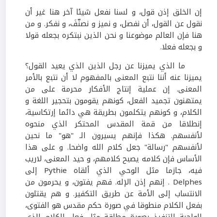
إن الخلق إذن قول، و لسنا نفعل شيئا آخر هنا غير أن
نقول عن القول، أن نفصل، و نميز و نصنّفَ، و نفكر. و من
هنا فإن العالم موضوعنا و نحن الذين نبتكره بجعله قولا
و بجعله فعلا.
ما الذي يميزنا عن رجل الذين الذي يعيد القول؟
يميزنا عنه أننا نتبع المعنى بالمفهوم لا أن نتبع بالأمر
المعنى. إن عملية إنتاج الأفكار محرمة على من
يمتهنون تجميد الفعل، كونهم يقومون بتحجير اللغة و
الكلام، و كونهم يتكلمون بطريقة هي دائما إرتكاسية،
إنطلاقا من قمة المقدس المحتكر الذي منحوه
لأنفسهم. هكذا فإنهم يسيرون الـ "هو" ما نحين
لأنفسهم "رسالة" جعل كلام الله واضحا. و على هذا
الأساس فإن كلامه يصبح كلامهم، و حيد المعنى، لاريب
فيه، جازما مثل الوحي الذي ألقاه Pythie إلى
Delphes . إنهم إذن الإله. فهم يفتون، و يحرمون من
الانتساب إلى الأمة عن طريق التكفير. و هم يقتلون
بفعل الكلام منطوقا في صورة حكم مقدس هو الفتوى،
الواجبة التنفيذ بصورة مطلقة مثل فعل الكلام الذي