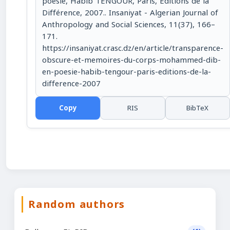
poésie, Habib TENGOUR, Paris, Editions de la
Différence, 2007.. Insaniyat - Algerian Journal of
Anthropology and Social Sciences, 11(37), 166–
171.
https://insaniyat.crasc.dz/en/article/transparence-
obscure-et-memoires-du-corps-mohammed-dib-
en-poesie-habib-tengour-paris-editions-de-la-
difference-2007
Copy
RIS
BibTeX
Random authors