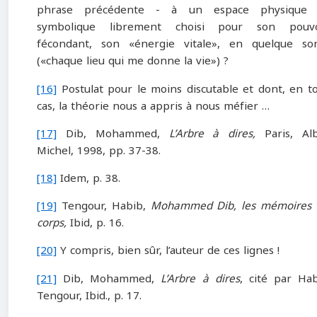
phrase précédente ‑ à un espace physique 
symbolique librement choisi pour son pouvo
fécondant, son «énergie vitale», en quelque so
(«chaque lieu qui me donne la vie») ?
[16]
Postulat pour le moins discutable et dont, en t
cas, la théorie nous a appris à nous méfier …
[17]
Dib, Mohammed,
L’Arbre à dires,
Paris, Alb
Michel, 1998, pp. 37-38.
[18]
Idem, p. 38.
[19]
Tengour, Habib,
Mohammed Dib, les mémoires 
corps,
Ibid, p. 16.
[20]
Y compris, bien sûr, l’auteur de ces lignes !
[21]
Dib, Mohammed,
L’Arbre à dires
, cité par Ha
Tengour, Ibid., p. 17.