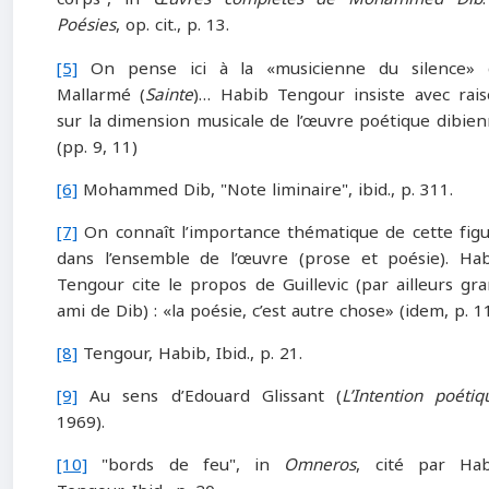
Poésies
, op. cit., p. 13.
[5]
On pense ici à la «musicienne du silence» 
Mallarmé (
Sainte
)… Habib Tengour insiste avec rai
sur la dimension musicale de l’œuvre poétique dibie
(pp. 9, 11)
[6]
Mohammed Dib, "Note liminaire", ibid., p. 311.
[7]
On connaît l’importance thématique de cette fig
dans l’ensemble de l’œuvre (prose et poésie). Ha
Tengour cite le propos de Guillevic (par ailleurs gr
ami de Dib) : «la poésie, c’est autre chose» (idem, p. 11
[8]
Tengour, Habib, Ibid., p. 21.
[9]
Au sens d’Edouard Glissant (
L’Intention poétiq
1969).
[10]
"bords de feu", in
Omneros
, cité par Hab