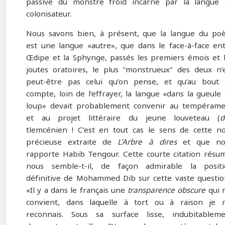
passive du monstre froid incarné par la langue
colonisateur.
Nous savons bien, à présent, que la langue du po
est une langue «autre», que dans le face-à-face en
Œdipe et la Sphynge, passés les premiers émois et 
joutes oratoires, le plus "monstrueux" des deux n’
peut-être pas celui qu’on pense, et qu’au bout
compte, loin de l’effrayer, la langue «dans la gueule
loup» devait probablement convenir au tempéram
et au projet littéraire du jeune louveteau (
d
tlemcénien ! C’est en tout cas le sens de cette n
précieuse extraite de
L’Arbre à dires
et que no
rapporte Habib Tengour. Cette courte citation résu
nous semble-t-il, de façon admirable la positi
définitive de Mohammed Dib sur cette vaste questio
«Il y a dans le français une
transparence obscure
qui 
convient, dans laquelle à tort ou à raison je 
reconnais. Sous sa surface lisse, indubitablem