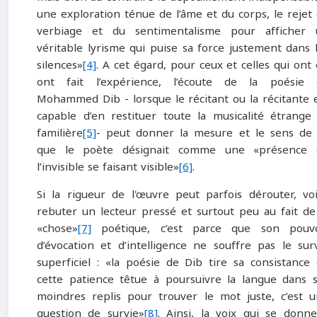
une exploration ténue de l’âme et du corps, le rejet
verbiage et du sentimentalisme pour afficher 
véritable lyrisme qui puise sa force justement dans 
silences»
[4]
. A cet égard, pour ceux et celles qui ont
ont fait l’expérience, l’écoute de la poésie 
Mohammed Dib - lorsque le récitant ou la récitante 
capable d’en restituer toute la musicalité étrange
familière
[5]
‑ peut donner la mesure et le sens de
que le poète désignait comme une «présence 
l’invisible se faisant visible»
[6]
.
Si la rigueur de l'œuvre peut parfois dérouter, vo
rebuter un lecteur pressé et surtout peu au fait de
«chose»
[7]
poétique, c’est parce que son pouvo
d’évocation et d’intelligence ne souffre pas le sur
superficiel : «la poésie de Dib tire sa consistance
cette patience têtue à poursuivre la langue dans 
moindres replis pour trouver le mot juste, c’est 
question de survie»
[8]
. Ainsi, la voix qui se donn