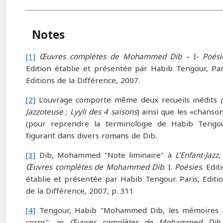
Notes
[1]
Œuvres complètes de Mohammed Dib –
I
- Poési
Edition établie et présentée par Habib Tengour, Par
Editions de la Différence, 2007.
[2]
L’ouvrage comporte même deux recueils inédits
Jazzoteuse
;
Lyyli des 4 saisons
) ainsi que les «chanso
(pour reprendre la terminologie de Habib Tengo
figurant dans divers romans de Dib.
[3]
Dib, Mohammed "Note liminaire" à
L’Enfant-Jazz
,
Œuvres complètes de Mohammed Dib
. I.
Poésies
. Edit
établie et présentée par Habib Tengour. Paris, Editi
de la Différence, 2007, p. 311
[4]
Tengour, Habib "Mohammed Dib, les mémoires 
corps", in
Œuvres complètes de Mohammed Dib
.