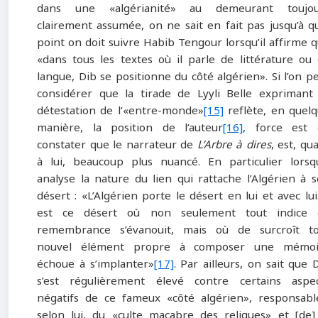
dans une «algérianité» au demeurant toujou
clairement assumée, on ne sait en fait pas jusqu’à q
point on doit suivre Habib Tengour lorsqu’il affirme 
«dans tous les textes où il parle de littérature ou
langue, Dib se positionne du côté algérien». Si l’on p
considérer que la tirade de Lyyli Belle exprimant
détestation de l’«entre-monde»
[15]
reflète, en quel
manière, la position de l’auteur
[16]
, force est 
constater que le narrateur de
L’Arbre à dires
, est, qu
à lui, beaucoup plus nuancé. En particulier lorsqu
analyse la nature du lien qui rattache l’Algérien à 
désert : «L’Algérien porte le désert en lui et avec lui.
est ce désert où non seulement tout indice 
remembrance s’évanouit, mais où de surcroît to
nouvel élément propre à composer une mémoi
échoue à s’implanter»
[17]
. Par ailleurs, on sait que 
s’est régulièrement élevé contre certains aspe
négatifs de ce fameux «côté algérien», responsabl
selon lui, du «culte macabre des reliques» et [de]