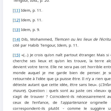
Tengour, Ibid., p. 20.
[11]
Idem, p. 11.
[12]
Idem, p. 11.
[13]
Idem, p. 9.
[14]
Dib, Mohammed,
Tlemcen ou les lieux de l’écritu
cité par Habib Tengour, Idem, p. 11.
[15]
«(…) Je crois qu’on naît partout étranger. Mais si
cherche ses lieux et qu’on les trouve, la terre al
devient votre terre. Elle ne sera pas cet horrible ent
monde auquel je me garde bien de penser. Je su
retournée à l’idée que ça puisse être. Il n’y a rien que
déteste autant que cette idée, être sans lieu». (
L’Infa
maure
). Question : quels sont au juste ces «lieux» qu
s’agit de trouver ? Coïncident-ils nécessairement a
ceux de l’enfance, de l’
appartenance
originelle 
correspondent-ils plutôt ‑ comme le suggère u