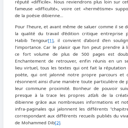
réputé «difficile». Nous reviendrons plus loin sur ce
fameuse «difficulté», voire cet «hermétisme» supp
de la poésie dibienne…
Pour l’heure, et avant même de saluer comme il se d
la qualité du travail d’édition critique entreprise 
Habib Tengour
[1]
, il convient d’abord d’en soulig
l’importance. Car le plaisir que l’on peut prendre à l
ce fort volume de plus de 500 pages est doubl
Enchantement de retrouver, enfin réunis en un s
lieu virtuel, tous les textes qui ont fait la réputation
poète, qui ont jalonné notre propre parcours et 
résonnent ainsi d’une manière toute particulière de 
leur commune proximité. Bonheur de pouvoir sui
presque à la trace les propres
atlal
s de la créat
dibienne grâce aux nombreuses informations et no
infra-paginales qui jalonnent les différents "chapitr
correspondant aux différents recueils publiés du viv
de Mohammed Dib
[2]
.