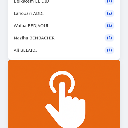
Belkacem EL DIB
(1)
Lahouari ADDI
(2)
Wafaa BEDJAOUI
(2)
Naziha BENBACHIR
(2)
Ali BELAIDI
(1)