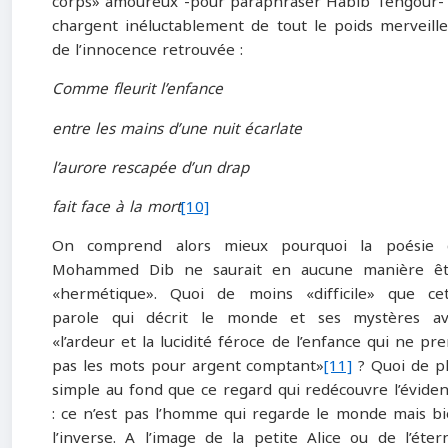
corps» amoureux ‑pour paraphraser Habib Tengour‑
chargent inéluctablement de tout le poids merveill
de l’innocence retrouvée :
Comme fleurit l’enfance
entre les mains d’une nuit écarlate
l’aurore rescapée d’un drap
fait face à la mort
[10]
On comprend alors mieux pourquoi la poésie 
Mohammed Dib ne saurait en aucune manière êt
«hermétique». Quoi de moins «difficile» que ce
parole qui décrit le monde et ses mystères av
«l’ardeur et la lucidité féroce de l’enfance qui ne pr
pas les mots pour argent comptant»
[11]
? Quoi de p
simple au fond que ce regard qui redécouvre l’évide
: ce n’est pas l’homme qui regarde le monde mais b
l’inverse. A l’image de la petite Alice ou de l’éter