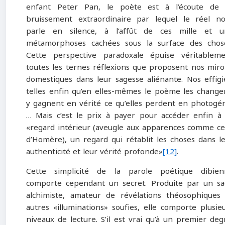
enfant Peter Pan, le poète est à l’écoute de 
bruissement extraordinaire par lequel le réel n
parle en silence, à l’affût de ces mille et u
métamorphoses cachées sous la surface des chos
Cette perspective paradoxale épuise véritablem
toutes les ternes réflexions que proposent nos miro
domestiques dans leur sagesse aliénante. Nos effigi
telles enfin qu’en elles-mêmes le poème les change
y gagnent en vérité ce qu’elles perdent en photogé
… Mais c’est le prix à payer pour accéder enfin à
«regard intérieur (aveugle aux apparences comme ce
d’Homère), un regard qui rétablit les choses dans l
authenticité et leur vérité profonde»
[12]
.
Cette simplicité de la parole poétique dibien
comporte cependant un secret. Produite par un s
alchimiste, amateur de révélations théosophiques
autres «illuminations» soufies, elle comporte plusie
niveaux de lecture. S’il est vrai qu’à un premier deg