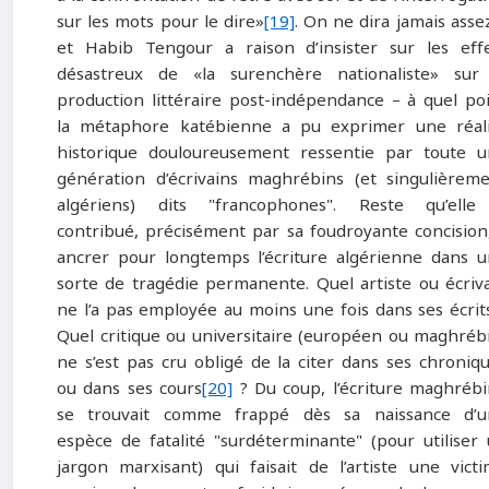
sur les mots pour le dire»
[19]
. On ne dira jamais asse
et Habib Tengour a raison d’insister sur les eff
désastreux de «la surenchère nationaliste» sur
production littéraire post-indépendance – à quel po
la métaphore katébienne a pu exprimer une réal
historique douloureusement ressentie par toute 
génération d’écrivains maghrébins (et singulièrem
algériens) dits "francophones". Reste qu’elle
contribué, précisément par sa foudroyante concision
ancrer pour longtemps l’écriture algérienne dans 
sorte de tragédie permanente. Quel artiste ou écriv
ne l’a pas employée au moins une fois dans ses écrit
Quel critique ou universitaire (européen ou maghréb
ne s’est pas cru obligé de la citer dans ses chroniq
ou dans ses cours
[20]
? Du coup, l’écriture maghréb
se trouvait comme frappé dès sa naissance d’u
espèce de fatalité "surdéterminante" (pour utiliser
jargon marxisant) qui faisait de l’artiste une vict