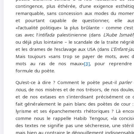
contingence, plus éthérée, d’une exigence esthéti
remarquable, sans concession aux modes du mome
et pourtant capable de questionner, elle auss
«l’actualité politique» la plus brûlante ‑ comme c’est
cas avec l’
intifada
palestinienne (dans
L’Aube Ismaël
ou déjà plus lointaine – le scandale de la traite négri
et les drames de l’esclavage aux USA (dans
L’Enfant-ja
Mais toujours «sans trop se payer de mots, avec 
mots au ras de nos maux»
[3]
, pour reprendre 
formule du poète.
Qu’est-ce à dire ? Comment le poète peut-il
parler
nous
, de nos misères et de nos trésors, de nos doule
et de nos extases en s’interdisant précisément ce 
fait généralement le pain blanc des poètes de cour :
lyrisme et ses épanchements rhétoriques ? Là enco
comme nous le rappelle Habib Tengour, «la concis
des textes ne signifie pas une sécheresse, une stéril
mais bien au contraire le dépouillement indispensabl