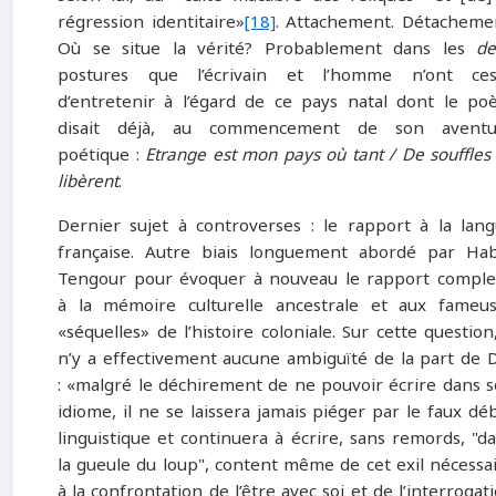
régression identitaire»
[18]
. Attachement. Détacheme
Où se situe la vérité? Probablement dans les
de
postures que l’écrivain et l’homme n’ont ces
d’entretenir à l’égard de ce pays natal dont le po
disait déjà, au commencement de son aventu
poétique :
Etrange est mon pays où tant / De souffles
libèrent
.
Dernier sujet à controverses : le rapport à la lan
française. Autre biais longuement abordé par Ha
Tengour pour évoquer à nouveau le rapport compl
à la mémoire culturelle ancestrale et aux fameu
«séquelles» de l’histoire coloniale. Sur cette question,
n’y a effectivement aucune ambiguïté de la part de 
: «malgré le déchirement de ne pouvoir écrire dans 
idiome, il ne se laissera jamais piéger par le faux dé
linguistique et continuera à écrire, sans remords, "d
la gueule du loup", content même de cet exil nécessa
à la confrontation de l’être avec soi et de l’interrogat