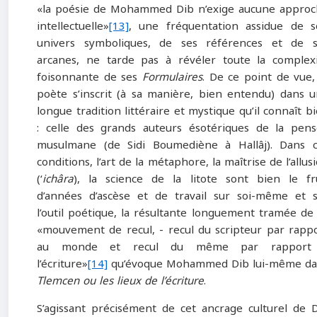
«la poésie de Mohammed Dib n’exige aucune appro
intellectuelle»
[13]
, une fréquentation assidue de 
univers symboliques, de ses références et de s
arcanes, ne tarde pas à révéler toute la complex
foisonnante de ses
Formulaires
. De ce point de vue,
poète s’inscrit (à sa manière, bien entendu) dans 
longue tradition littéraire et mystique qu’il connaît b
: celle des grands auteurs ésotériques de la pen
musulmane (de Sidi Boumediène à Hallâj). Dans 
conditions, l’art de la métaphore, la maîtrise de l’allus
(‘
ichâra
), la science de la litote sont bien le fr
d’années d’ascèse et de travail sur soi-même et 
l’outil poétique, la résultante longuement tramée de
«mouvement de recul, ‑ recul du scripteur par rapp
au monde et recul du même par rapport
l’écriture»
[14]
qu’évoque Mohammed Dib lui-même da
Tlemcen ou les lieux de l’écriture
.
S’agissant précisément de cet ancrage culturel de 