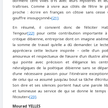
dorment cent villes d’Ys avec leurs mystères et le
traîtrises. Comme à vivre aux côtés de l’être le p
proche : écrire en français on côtoie sans cesse
gouffre insoupçonné»
[21]
.
En résumé, il convient donc de féliciter Hab
Tengour
[22]
pour cette contribution importante à
critique dibienne, entreprise dont on imagine aisém
la somme de travail qu’elle a dû demander. Le lect
appréciera cette lecture inspirée – celle d’un po
amoureux et respectueux de l’œuvre d’un illustre aîn
qui pointe avec précision et élégance les cent
névralgiques de la poétique dibienne sans se dépar
d’une nécessaire passion pour l’itinéraire exception
de celui qui «a assumé jusqu’au bout sa tâche d’écritu
Son dire et ses silences portent haut une parole li
et lumineuse au service de qui se donne le temps
l’écouter»
[23]
.
Mourad YELLES