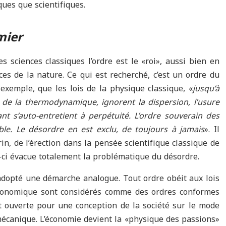
ques que scientifiques.
mier
 sciences classiques l’ordre est le «roi», aussi bien en
es de la nature. Ce qui est recherché, c’est un ordre du
 exemple, que les lois de la physique classique, «
jusqu
’
à
 de la thermodynamique, ignorent la dispersion, l
’
usure
ant s
’
auto-entretient à perpétuité. L
’
ordre souverain des
ble. Le désordre en est exclu, de toujours à jamais
». Il
rin, de l’érection dans la pensée scientifique classique de
-ci évacue totalement la problématique du désordre.
 adopté une démarche analogue. Tout ordre obéit aux lois
e économique sont considérés comme des ordres conformes
est ouverte pour une conception de la société sur le mode
 mécanique. L’économie devient la «physique des passions»