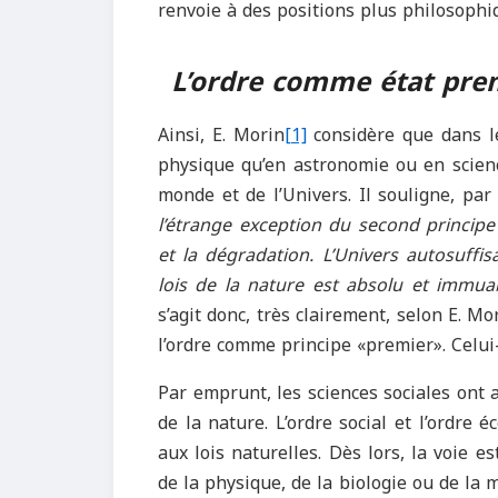
renvoie à des positions plus philosophi
L
’
ordre comme état pre
Ainsi, E. Morin
[1]
considère que dans les
physique qu’en astronomie ou en scienc
monde et de l’Univers. Il souligne, par
l
’
étrange exception du second pri
ncipe
et la dégradation. L
’
U
nivers autosuffis
lois de la nature est absolu et immua
s’agit donc, très clairement, selon E. Mo
l’ordre comme principe «premier». Celui
Par emprunt, les sciences sociales ont
de la nature. L’ordre social et l’ordr
aux lois naturelles. Dès lors, la voie 
de la physique, de la biologie ou de la