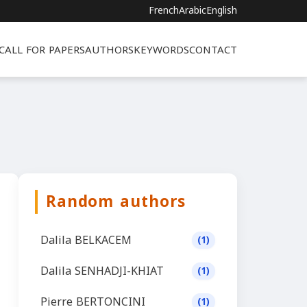
French
Arabic
English
CALL FOR PAPERS
AUTHORS
KEYWORDS
CONTACT
Random authors
Dalila BELKACEM
(1)
Dalila SENHADJI-KHIAT
(1)
Pierre BERTONCINI
(1)