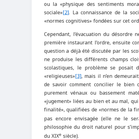
ou la «physique des sentiments mora
sociale»
[2]
. La connaissance de la soc
«normes cognitives» fondées sur cet ordr
Cependant, l’évacuation du désordre n
première instaurant l’ordre, ensuite con
question a déjà été discutée par les sc
ne produise les différents champs clo
scolastiques, le problème se posait 
«religieuses»
[3]
, mais il n’en demeurai
de savoir comment concilier le bien 
purement vénaux ou bassement matéri
«jugement» liées au bien et au mal, qui
finalité», qualifiées de «normes de la f
pas encore envisagée (elle ne le ser
philosophie du droit naturel pour s’i
e
du XIX
siècle).