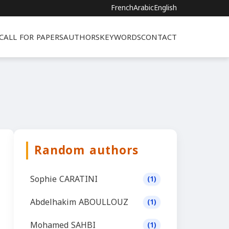
French
Arabic
English
CALL FOR PAPERS
AUTHORS
KEYWORDS
CONTACT
Random authors
Sophie CARATINI
(1)
Abdelhakim ABOULLOUZ
(1)
Mohamed SAHBI
(1)