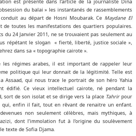
ation est présente dans l’article de la journaliste Dina
l’obsession du balai » les instantanés de rassemblements
t conduit au départ de Hosni Moubarak. Ce
Maydane El
 de toutes les manifestations des quartiers populaires.
ts du 24 Janvier 2011, ne se trouvaient pas seulement au
s répétant le slogan « fierté, liberté, justice sociale »,
Mehrez dans sa « topographie cairote ».
 les régimes arabes, il est important de rappeler leur
me politique qui leur donnait de la légitimité. Telle est
a Assaad, qui nous trace le portrait de son héro Yahia
 édifié. Ce vieux intellectuel cairote, né pendant la
 sort de son isolat et se dirige vers la place
Tahrir
pour
qui, enfin il fait, tout en rêvant de renaitre un enfant.
s devenues non seulement célèbres, mais mythiques, à
izi, dont l’immolation fut à l’origine du soulèvement
e texte de Sofia Djama.