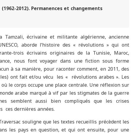
ce (1962-2012). Permanences et changements
la Tamzali, écrivaine et militante algérienne, ancienne
UNESCO, aborde l’histoire des « révolutions » qui ont
nte-trois écrivains originaires de la Tunisie, Maroc,
France, nous font voyager dans une fiction sous forme
hacun à sa manière, pour raconter comment, en 2011, des
es) ont fait et/ou vécu les « révolutions arabes ». Les
 où le corps occupe une place centrale. Une réflexion sur
un monde arabe marqué à vif par les stigmates de la guerre
mes semblent aussi bien compliqués que les crises
es ces dernières années.
raversac souligne que les textes recueillis précèdent les
dans les pays en question, et qui ont ensuite, pour une