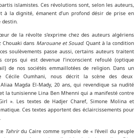
partis islamistes. Ces révolutions sont, selon les auteurs,
 et à la dignité, émanent d’un profond désir de prise en
 destin.
œur de la révolte s’exprime chez des auteurs algériens
z Chouaki dans
Marouane
et Souad
. Quant à la condition
es soulèvements passe aussi, certains auteurs traitent
s corps qui est devenue l’inconscient refoulé (optique
il) de nos sociétés emmaillotées de religion. Dans un
re Cécile Oumhani, nous décrit la scène des deux
 Aliaa Magda El-Mady, 20 ans, qui revendique sa nudité
et la tunisienne Lina Ben Mhenni qui a manifesté contre
 Girl ». Les textes de Hadjer Charef, Simone Molina et
atique. Ces textes apportent des éclaircissements pour
.
ace
Tahrir
du Caire comme symbole de « l’éveil du peuple