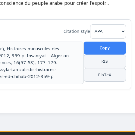
e conscience du peuple arabe pour créer l’espoir…
Citation style
Copy
.), Histoires minuscules des
2012, 359 p. Insaniyat - Algerian
RIS
iences, 16(57-58), 177–179.
ssyla-tamzali-dir-histoires-
BibTeX
ger-ed-chihab-2012-359-p