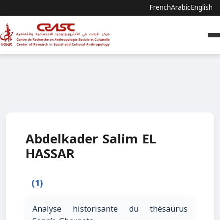
French
Arabic
English
Abdelkader Salim EL
HASSAR
(1)
Analyse historisante du thésaurus