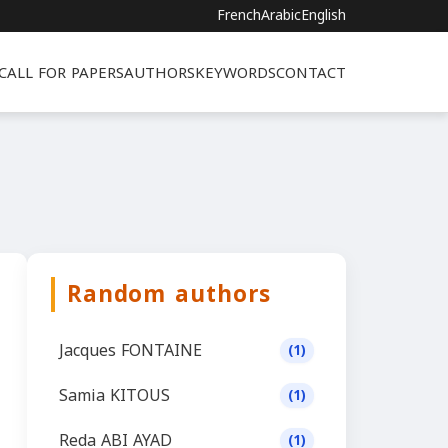
French
Arabic
English
CALL FOR PAPERS
AUTHORS
KEYWORDS
CONTACT
Random authors
Jacques FONTAINE
(1)
Samia KITOUS
(1)
Reda ABI AYAD
(1)