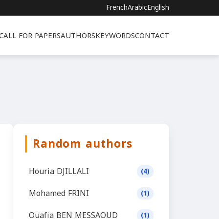
French
Arabic
English
CALL FOR PAPERS
AUTHORS
KEYWORDS
CONTACT
Random authors
Houria DJILLALI
(4)
Mohamed FRINI
(1)
Ouafia BEN MESSAOUD
(1)