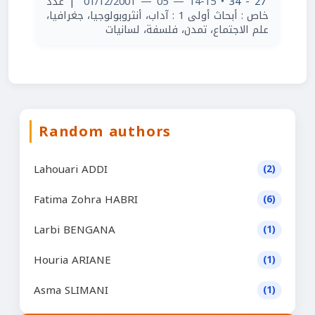
| عدد
• 14-15 — 05 — 01/12/2001
27 - 34
خاص : أبحاث أولى 1 : آداب، أنثروبولوجيا، جغرافيا،
علم الاجتماع، تمدن، فلسفة، لسانيات
Random authors
Lahouari ADDI
(2)
Fatima Zohra HABRI
(6)
Larbi BENGANA
(1)
Houria ARIANE
(1)
Asma SLIMANI
(1)