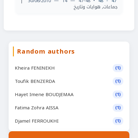
|
• 47-48 — 14 — 30/06/2010
47 - 48
جماعات, هوايات وتاريخ
Random authors
Kheira FENINEKH
(1)
Toufik BENZERDA
(1)
Hayet Imene BOUDJEMAA
(1)
Fatima Zohra AISSA
(1)
Djamel FERROUKHI
(1)