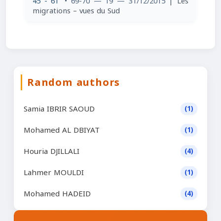
45 - 61
• 69-70 — 19 — 31/12/2015
| Les
migrations – vues du Sud
Random authors
Samia IBRIR SAOUD
(1)
Mohamed AL DBIYAT
(1)
Houria DJILLALI
(4)
Lahmer MOULDI
(1)
Mohamed HADEID
(4)