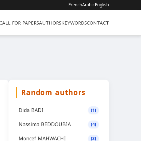
French
Arabic
English
CALL FOR PAPERS
AUTHORS
KEYWORDS
CONTACT
Random authors
Dida BADI
(1)
Nassima BEDDOUBIA
(4)
Moncef MAHWACHI
(3)