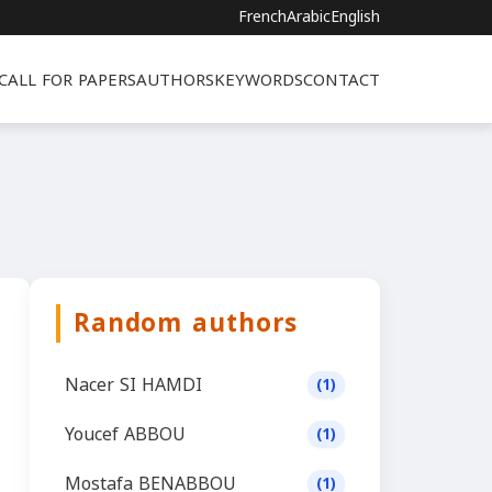
French
Arabic
English
CALL FOR PAPERS
AUTHORS
KEYWORDS
CONTACT
Random authors
Nacer SI HAMDI
(1)
Youcef ABBOU
(1)
Mostafa BENABBOU
(1)