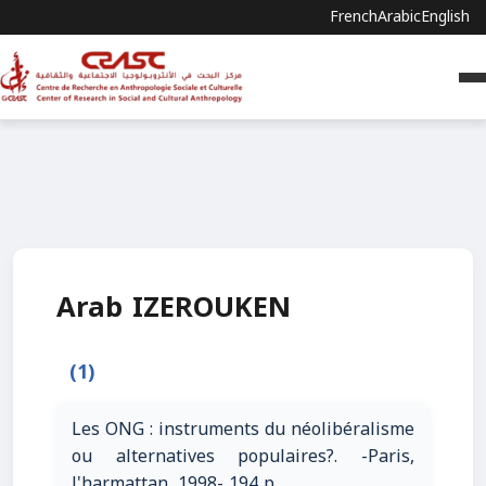
French
Arabic
English
Arab IZEROUKEN
(1)
Les ONG : instruments du néolibéralisme
ou alternatives populaires?. -Paris,
l'harmattan, 1998- 194 p.