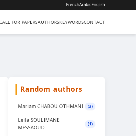
French
Arabic
English
CALL FOR PAPERS
AUTHORS
KEYWORDS
CONTACT
Random authors
Mariam CHABOU OTHMANI
(3)
Leila SOULIMANE
(1)
MESSAOUD