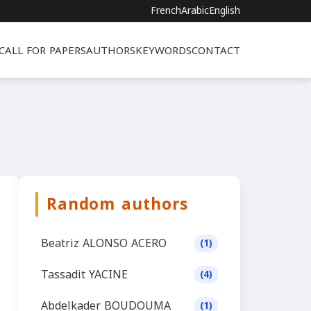
French
Arabic
English
CALL FOR PAPERS
AUTHORS
KEYWORDS
CONTACT
Random authors
Beatriz ALONSO ACERO
(1)
Tassadit YACINE
(4)
Abdelkader BOUDOUMA
(1)