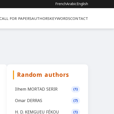
French
Arabic
English
CALL FOR PAPERS
AUTHORS
KEYWORDS
CONTACT
Random authors
Ilhem MORTAD SERIR
(1)
Omar DERRAS
(7)
H. D. KEMGUEU FÉKOU
(1)